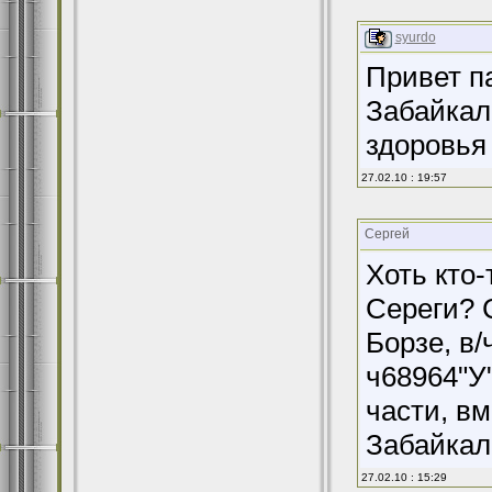
syurdo
Привет па
Забайкал
здоровья 
27.02.10 : 19:57
Сергей
Хоть кто
Сереги? 
Борзе, в/
ч68964"У"
части, в
Забайкал
27.02.10 : 15:29