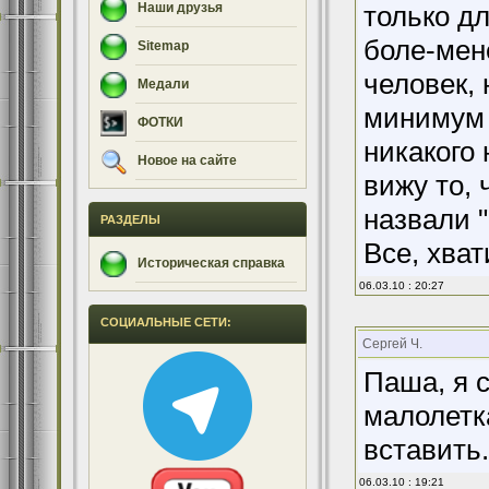
Наши друзья
только дл
боле-мен
Sitemap
человек,
Медали
минимум 
ФОТКИ
никакого 
Новое на сайте
вижу то, 
назвали "
РАЗДЕЛЫ
Все, хват
Историческая справка
06.03.10 : 20:27
СОЦИАЛЬНЫЕ СЕТИ:
Сергей Ч.
Паша, я с
малолетка
вставить.
06.03.10 : 19:21