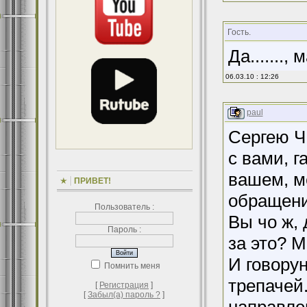
Гость.
Да.......,
06.03.10 : 12:26
paul
Сергею Ч
с вами, г
вашем, ме
ПРИВЕТ!
обращени
Пользователь :
Вы чо ж, 
Пароль :
за это? М
И говорун
Помнить меня
трепачей.
[
Регистрация
]
[
Забыл(а) пароль ?
]