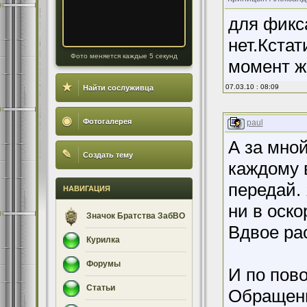
для фикса
нет.Кстат
Фото меняется каждые 5 секунд
момент ж
★
07.03.10 : 08:09
Найти сослуживца
◉
Фотогалерея
paul
А за мной
✎
Создать тему
каждому в
передай. 
НАВИГАЦИЯ
ни в оско
Значок Братства ЗабВО
Вдвое ра
Курилка
Форумы
И по пов
Статьи
Обращени