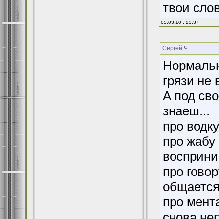
твои сло
05.03.10 : 23:37
Сергей Ч.
Нормально
грязи не 
А под св
знаеш...
про водку
про жабу 
восприни
про говор
общается
про мента
снова не