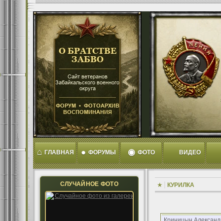
⌂
●
◉
ГЛАВНАЯ
ФОРУМЫ
ФОТО
ВИДЕО
СЛУЧАЙНОЕ ФОТО
КУРИЛКА
Криницын Александ