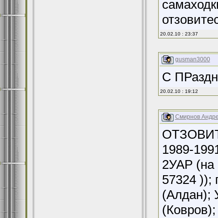
самаходк
отзовите
20.02.10 : 23:37
gusman3000
С ПРаздн
20.02.10 : 19:12
Смирнов Андр
ОТЗОВИТЕ
1989-1991
2УАР (на 
57324 ));
(Алдан);
(Ковров)