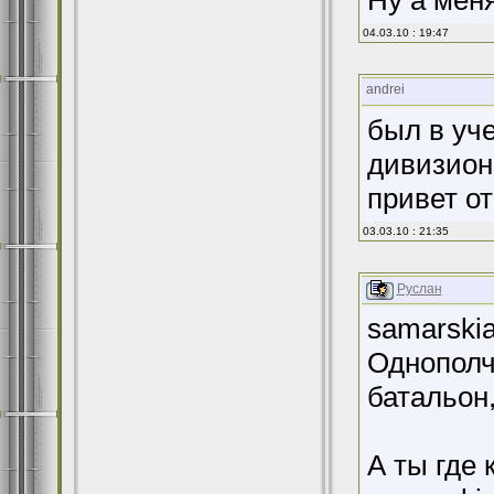
Ну а мен
04.03.10 : 19:47
andrei
был в уче
дивизион
привет о
03.03.10 : 21:35
Руслан
samarskia
Однополч
батальон,
А ты где 