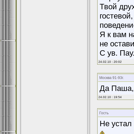
Твой друх
гостевой,
поведени
Я к вам н
не остав
С ув. Пау
24.02.10 : 20:02
Москва 91-93г.
Да Паша,
24.02.10 : 19:54
Гость
Не устал 