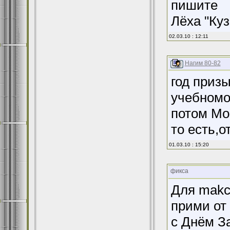
пишите
Лёха "Куз
02.03.10 : 12:11
Нагим 80-82
год призы
учебномо
потом Мон
то есть,о
01.03.10 : 15:20
фикса
Для makc
прими от
с Днём З