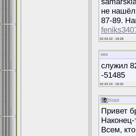
samarskia
не нашёл.
87-89. Н
feniks340
02.03.10 : 19:28
юра
служил 82
-51485
02.03.10 : 18:32
Кузня
Привет б
Наконец-т
Всем, кт