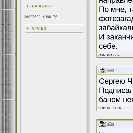
направле
БАННЕР-3
По мне, 
фотозагад
2d827502e498b178
забайкал
СТАТЬИ
И заканчи
...
себе.
06.03.10 : 09:17
paul
Сергею Ч
Подписал
баном не
06.03.10 : 09:16
uZer