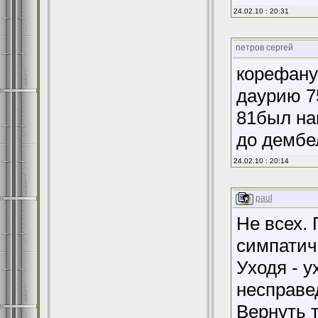
24.02.10 : 20:31
петров сергей
корефану 
даурию 75
81был на
до дембе
24.02.10 : 20:14
paul
Не всех. 
симпатич
Уходя - у
несправе
Вернуть т