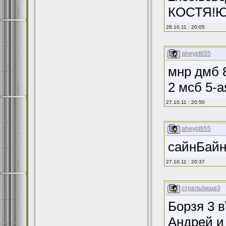
КОСТЯ!
28.10.11 : 20:05
aheypt655
мнр дмб 
2 мсб 5-а
27.10.11 : 20:50
aheypt655
сайнБайн
27.10.11 : 20:37
стрельбище3
Борзя 3 в
Андрей и