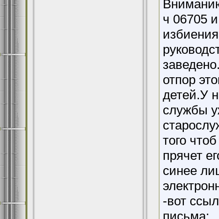
Вниманию 
ч 06705 
избиения
руководст
заведено
отпор эт
детей.У н
службы у
старослу
того чтоб
прячет ег
синее ли
электрон
-вот ссыл
письма: