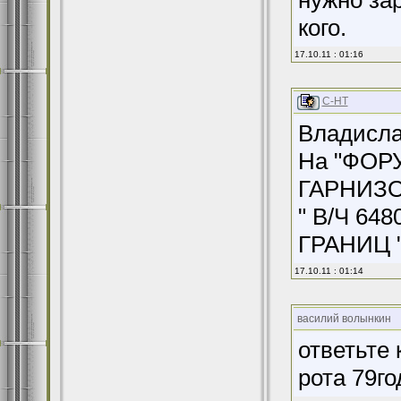
нужно за
кого.
17.10.11 : 01:16
С-НТ
Владисла
На "ФОРУ
ГАРНИЗОН
" В/Ч 6
ГРАНИЦ 
17.10.11 : 01:14
василий волынкин
ответьте 
рота 79го