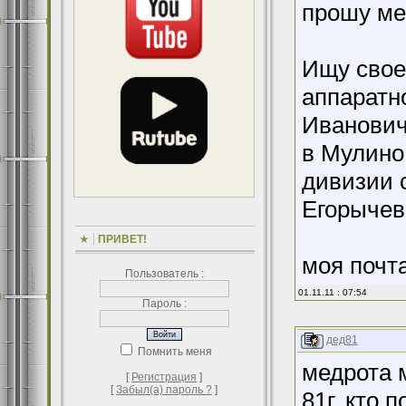
прошу ме
Ищу свое
аппаратн
Иванович
в Мулино
дивизии 
Егорычев,
ПРИВЕТ!
моя почт
Пользователь :
01.11.11 : 07:54
Пароль :
дед81
Помнить меня
медрота 
[
Регистрация
]
[
Забыл(а) пароль ?
]
81г. кто 