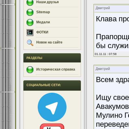
Наши друзья
Дмитрий
Sitemap
Клава про
Медали
ФОТКИ
Прапорщи
Новое на сайте
бы служил
01.11.11 : 07:58
РАЗДЕЛЫ
Дмитрий
Историческая справка
Всем здр
СОЦИАЛЬНЫЕ СЕТИ:
Ищу свое
Авакумов
Мулино Го
переведен