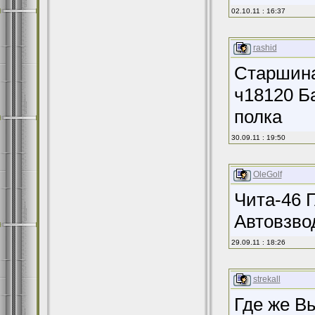
02.10.11 : 16:37
rashid
Старшина 
ч18120 Б
полка
30.09.11 : 19:50
OleGolf
Чита-46 
Автовзво
29.09.11 : 18:26
strekall
Где же В