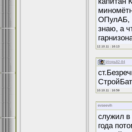
капитан 
миномётно
ОПулАБ, 
знаю, а ч
гарнизон
12.10.11 : 16:13
Игорь82-84
ст.Безреч
СтройБат
10.10.11 : 16:59
evseevih
служил в 
года пото