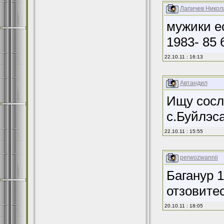
Лапичев Никол
мужики ес
1983- 85 
22.10.11 : 16:13
Автандил
Ищу сосл
с.Буйлэс
22.10.11 : 15:55
perwozwannii
Баганур 
отзовитес
20.10.11 : 18:05