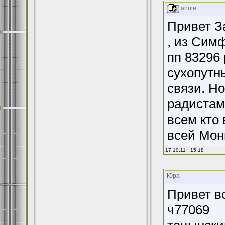
anriie
Привет З
, из Сим
пп 83296
сухопутн
связи. Н
радистам
всем кто
всей Мон
17.10.11 : 15:18
Юра
Привет вс
ч77069