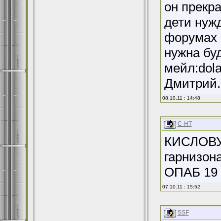
он прекра
дети нуж
форумах 
нужна буд
мейл:dola
Дмитрий.
08.10.11 : 14:48
С-НТ
КИСЛОВУ 
гарнизона
ОПАБ 19 
07.10.11 : 15:52
SSF