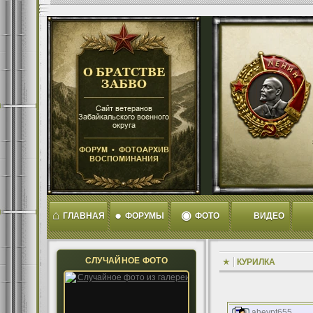
⌂
●
◉
ГЛАВНАЯ
ФОРУМЫ
ФОТО
ВИДЕО
СЛУЧАЙНОЕ ФОТО
КУРИЛКА
aheypt655