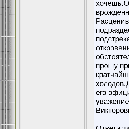
хочешь.О
врожденн
Расценив
подразде
подстрек
откровен
обстояте
прошу пр
кратчайш
холодов.
его офиц
уважение
Викторовн
Ответили