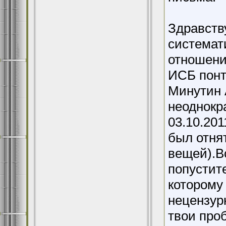
Здравств
системат
отношения
ИСБ понт
Минутин 
неоднокра
03.10.201
был отня
вещей).В
попустит
которому 
нецензур
твои про