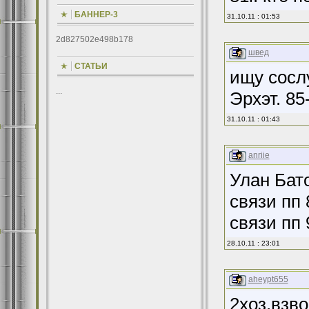
БАННЕР-3
31.10.11 : 01:53
2d827502e498b178
швед
СТАТЬИ
ищу сослу
...
Эрхэт. 85
31.10.11 : 01:43
anriie
Улан Бато
связи пп
связи пп
28.10.11 : 23:01
aheypt655
2хоз.взв