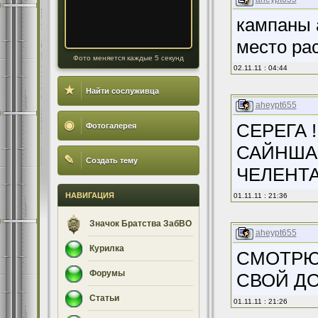
кампаны 
место ра
Фото меняется каждые 5 секунд
02.11.11 : 04:44
★
Найти сослуживца
aheypt655
◉
СЕРЕГА 
Фотогалерея
САЙНША
✎
Создать тему
ЧЕЛЕНТАН
НАВИГАЦИЯ
01.11.11 : 21:36
Значок Братства ЗабВО
aheypt655
Курилка
СМОТРЮ 
Форумы
СВОЙ ДО
Статьи
01.11.11 : 21:26