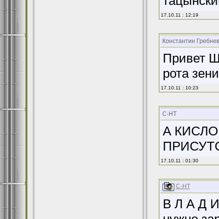
тацынски
17.10.11 : 12:19
Константин Гребне
Привет Ш
рота зен
17.10.11 : 10:23
С-НТ
А КИСЛО
ПРИСУТС
17.10.11 : 01:30
С-НТ
В Л А Д И