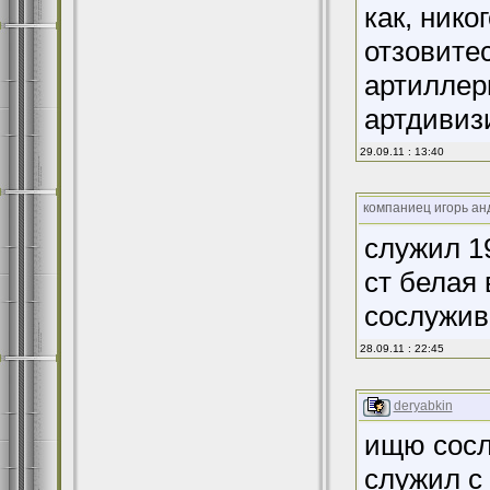
как, нико
отзовитес
артиллер
артдивизи
29.09.11 : 13:40
компаниец игорь ан
cлужил 19
ст белая 
сослужив
28.09.11 : 22:45
deryabkin
ищю сосл
служил с