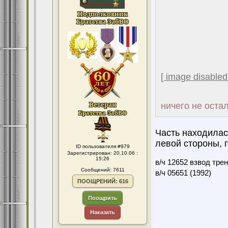
[ image disabled
ничего не оста
Часть находилас
левой стороны, п
ID пользователя #979
Зарегистрирован: 20.10.06 :
15:26
в/ч 12652 взвод тре
Сообщений: 7611
в/ч 05651 (1992)
ПООЩРЕНИЙ: 616
Поощрить
Наказать