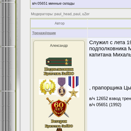
в/ч 05651 минные склады
Модераторы: paul_head, paul, uZer
Автор
Тренажёрщик
Служил с лета 1
Александр
подполковника 
капитана Михаль
, прапорщика Цыб
в/ч 12652 взвод тре
в/ч 05651 (1992)