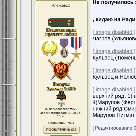
Не получилось 
Александр
, кидаю на Ради
[ image disabled ]
Чагров (Ульяновс
[ image disabled ]
Кульвец (Тюмень
[ image disabled ]
Кульвец и Нелюб
[ image disabled ]
верхний ряд: 1) 
4)Марупов (Ферг
нижний ряд:Смир
ID пользователя #979
Зарегистрирован: 20.10.06 :
Марупов Нигмат 
15:26
Сообщений: 7611
[ Редактирование 01
ПООЩРЕНИЙ: 616