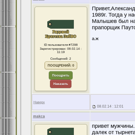
Привет,Александ
1989г. Тогда у 
Малышев был на
прапорщик Пауто
а.ж
ID пользователя #7298
Зарегистрирован: 08.02.14 :
11:19
Сообщений: 2
ПООЩРЕНИЙ: 0
Поощрить
Наказать
Наверх
08.02.14 : 12:01
makca
привет мужчины.
далек от тырнет