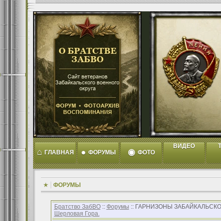
ВИДЕО
T
⌂
●
◉
ГЛАВНАЯ
ФОРУМЫ
ФОТО
ФОРУМЫ
Братство ЗабВО
::
Форумы
:: ГАРНИЗОНЫ ЗАБАЙКАЛЬСКО
Шерловая Гора.