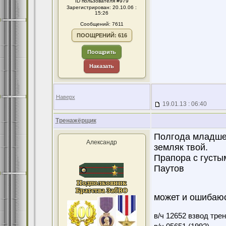
ID пользователя #979
Зарегистрирован: 20.10.06 :
15:26
Сообщений: 7611
ПООЩРЕНИЙ: 616
Поощрить
Наказать
Наверх
19.01.13 : 06:40
Тренажёрщик
Полгода младше 
Александр
земляк твой.
Прапора с густы
Паутов
может и ошибаюс
в/ч 12652 взвод тре