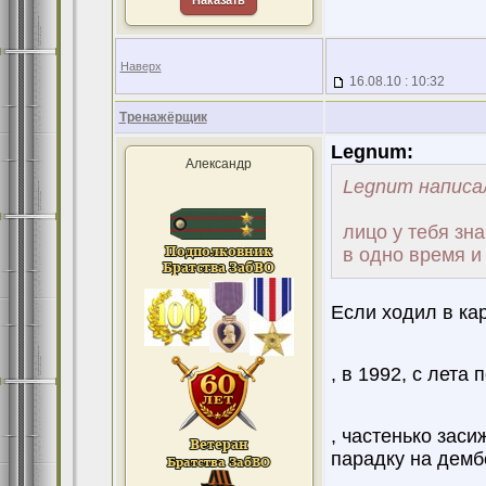
Наказать
Наверх
16.08.10 : 10:32
Тренажёрщик
Legnum:
Александр
Legnum написа
лицо у тебя зна
в одно время и
Если ходил в ка
, в 1992, с лета
, частенько заси
парадку на демб