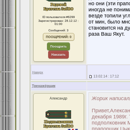
но они (эти прап
иногда не понима
везде топили уг
ID пользователя #6299
от мин, было мн
Зарегистрирован: 28.12.12 :
01:00
становится на д
Сообщений: 3
раза Ваш Якут.
ПООЩРЕНИЙ: 0
Поощрить
Наказать
Наверх
13.02.14 : 17:12
Тренажёрщик
Жорик написал
Александр
Привет,Алексан
декабря 1989г.
подполковник 
прапорщик Цык