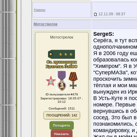
Наверх
12.11.09 : 08:37
Мотострелок
SergeS:
Мотострелок
Серёга, я тут в
однополчанином 
Я в 2006 году ещ
образовалась ко
"Химпром". Я в 
"СуперМАЗа", ко
проскочить зимн
тёплая и мои маш
вынужден из Ирку
ID пользователя #479
В Усть-Куте я п
Зарегистрирован: 18.05.07 :
10:12
номере. Первые д
Сообщений: 1511
вернувшись в обе
ПООЩРЕНИЙ: 142
сосед. Зто был 
познакомились, о
Поощрить
командировку, и
Наказать
Жил он в моём н