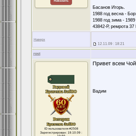
Наказать
Басанов Игорь.
1988 год весна - Бо
1988 год зима - 198
43842-Р, ремрота 3
Наверх
12.11.09 : 18:21
rost
Привет всем Чойе
Вадим
ID пользователя #2508
Зарегистрирован: 19.10.09 :
19:59