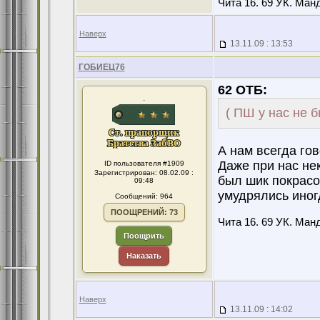
Чита 16. 69 УК. Манд
Наверх
13.11.09 : 13:53
ГОБИЕЦ76
62 ОТБ:
.
( ПШ у нас не 
А нам всегда го
Даже при нас не
ID пользователя #1909
Зарегистрирован: 08.02.09 :
был шик покрасо
09:48
умудрялись иног
Сообщений: 964
ПООЩРЕНИЙ: 73
Чита 16. 69 УК. Манд
Поощрить
Наказать
Наверх
13.11.09 : 14:02