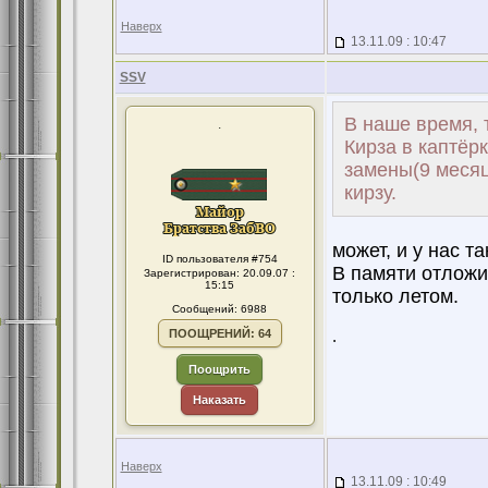
Наверх
13.11.09 : 10:47
SSV
В наше время, 
.
Кирза в каптёр
замены(9 месяц
кирзу.
может, и у нас т
ID пользователя #754
В памяти отложил
Зарегистрирован: 20.09.07 :
15:15
только летом.
Сообщений: 6988
ПООЩРЕНИЙ: 64
.
Поощрить
Наказать
Наверх
13.11.09 : 10:49