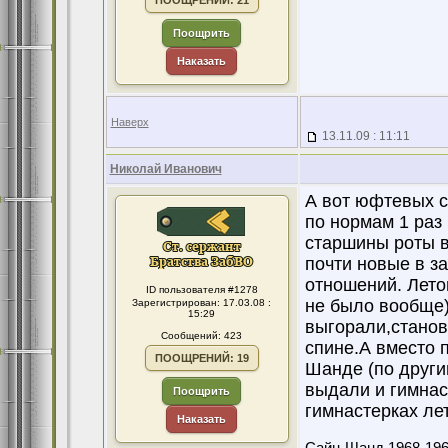
ПООЩРЕНИЙ: 21
Поощрить
Наказать
Наверх
13.11.09 : 11:11
Николай Иванович
А вот юфтевых с
по нормам 1 раз
старшины роты в
почти новые в з
отношений. Лето
ID пользователя #1278
не было вообще)
Зарегистрирован: 17.03.08 :
15:29
выгорали,станов
Сообщений: 423
спине.А вместо п
ПООЩРЕНИЙ: 19
Шанде (по други
выдали и гимнас
Поощрить
гимнастерках ле
Наказать