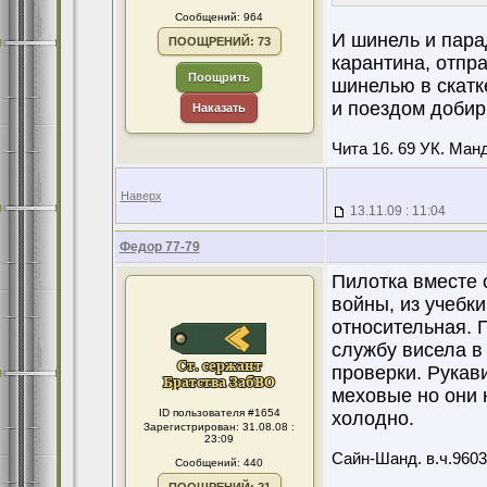
Сообщений: 964
И шинель и пара
ПООЩРЕНИЙ: 73
карантина, отпр
Поощрить
шинелью в скатк
и поездом добир
Наказать
Чита 16. 69 УК. Манд
Наверх
13.11.09 : 11:04
Федор 77-79
Пилотка вместе 
войны, из учебки
относительная. 
службу висела в
проверки. Рукав
меховые но они 
ID пользователя #1654
холодно.
Зарегистрирован: 31.08.08 :
23:09
Сайн-Шанд. в.ч.9603
Сообщений: 440