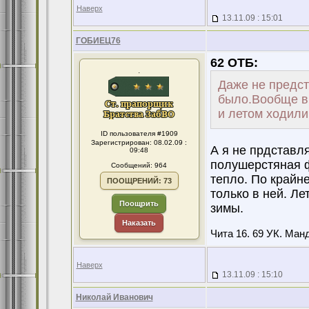
Наверх
13.11.09 : 15:01
ГОБИЕЦ76
62 ОТБ:
.
Даже не предст
было.Вообще в
и летом ходил
ID пользователя #1909
Зарегистрирован: 08.02.09 :
А я не прдставля
09:48
полушерстяная 
Сообщений: 964
тепло. По крайн
ПООЩРЕНИЙ: 73
только в ней. Ле
Поощрить
зимы.
Наказать
Чита 16. 69 УК. Манд
Наверх
13.11.09 : 15:10
Николай Иванович