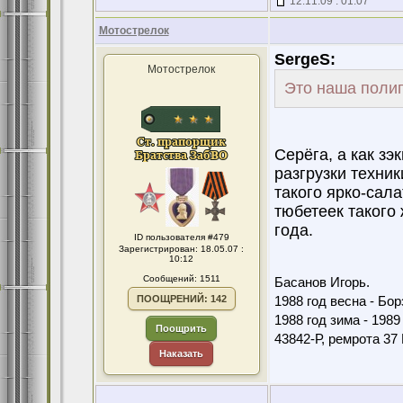
12.11.09 : 01:07
Мотострелок
SergeS:
Мотострелок
Это наша полиг
Серёга, а как зэ
разгрузки техни
такого ярко-сала
тюбетеек такого
года.
ID пользователя #479
Зарегистрирован: 18.05.07 :
10:12
Сообщений: 1511
Басанов Игорь.
ПООЩРЕНИЙ: 142
1988 год весна - Бо
1988 год зима - 198
Поощрить
43842-Р, ремрота 3
Наказать