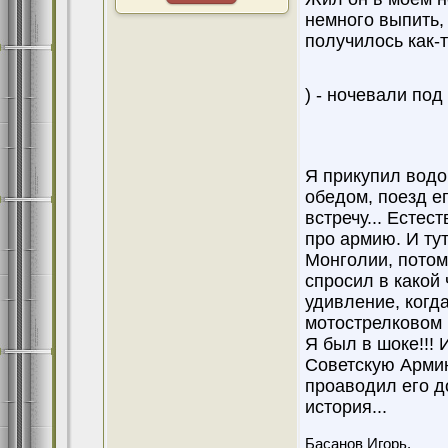
немного выпить, 
получилось как-т
) - ночевали по
Я прикупил водо
обедом, поезд е
встречу... Естес
про армию. И ту
Монголии, потом
спросил в какой 
удивление, когд
мотострелковом п
Я был в шоке!!! 
Советскую Армию
проаводил его до
история...
Басанов Игорь.