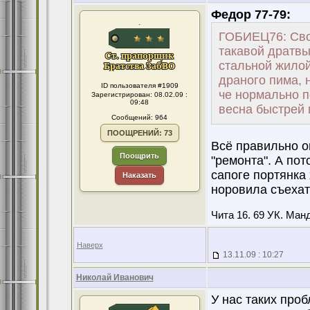
Федор 77-79:
.
ГОБИЕЦ76: Свои
такавой дратвы
стальной жилой
драного пима, 
ID пользователя #1909
че нормально п
Зарегистрирован: 08.02.09 :
09:48
весна быстрей 
Сообщений: 964
ПООЩРЕНИЙ: 73
Всё правильно о
Поощрить
"ремонта". А пот
сапоге портянка
Наказать
норовила съехать
Чита 16. 69 УК. Манд
Наверх
13.11.09 : 10:27
Николай Иванович
У нас таких про