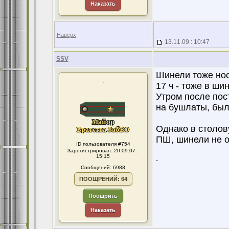
Наказать
Наверх
13.11.09 : 10:47
SSV
Шинели тоже нос
.
17 ч - тоже в ши
Утром после пос
на бушлаты, был
Однако в столову
ПШ, шинели не 
ID пользователя #754
Зарегистрирован: 20.09.07 :
15:15
.
Сообщений: 6988
ПООЩРЕНИЙ: 64
Поощрить
Наказать