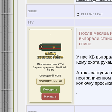
Сайн-Шанд,1968-196
Наверх
13.11.09 : 11:43
SSV
После месяца и
.
выгорали,стано
спине.
У нас ХБ выгорал
Кому охота рука
ID пользователя #754
Зарегистрирован: 20.09.07 :
15:15
А так - заступил
Сообщений: 6988
неограниченном к
ПООЩРЕНИЙ: 64
колючку просыха
Поощрить
.
Наказать
Наверх