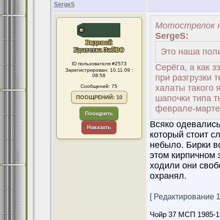
SergeS
Мотострелок н
SergeS:
Это наша поли
ID пользователя #2573
Серёга, а как з
Зарегистрирован: 10.11.09 :
08:58
при разгрузки 
халаты такого 
Сообщений: 75
шапочки типа тю
ПООЩРЕНИЙ: 10
феврале-марте 
Поощрить
Всяко одевались.
Наказать
который стоит сл
небыло. Бирки во
этом кирпичном 
ходили они свобо
охранял.
[ Редактирование 12
Чойр 37 МСП 1985-1