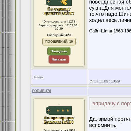
повседневная об
сукна.Для монго
то,что надо.Шин
ходил весь личн
ID пользователя #1278
Зарегистрирован: 17.03.08 :
15:29
Сайн-Шанд,1968-196
Сообщений: 423
ПООЩРЕНИЙ: 19
Поощрить
Наказать
Наверх
13.11.09 : 10:29
ГОБИЕЦ76
впридачу с пор
.
Да, зимой портя
вспомнить.
ID пользователя #1909