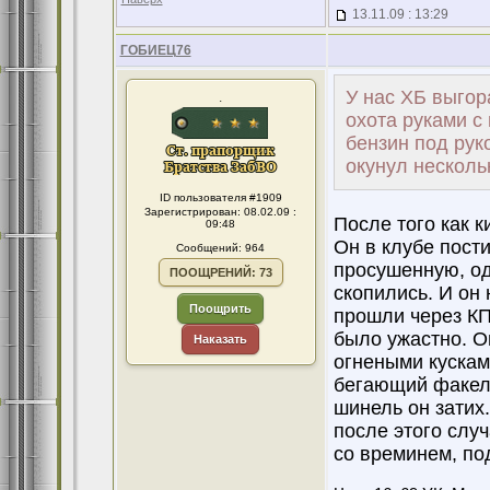
13.11.09 : 13:29
ГОБИЕЦ76
У нас ХБ выгор
.
охота руками с 
бензин под рук
окунул нескольк
ID пользователя #1909
Зарегистрирован: 08.02.09 :
После того как к
09:48
Он в клубе пости
Сообщений: 964
просушенную, од
ПООЩРЕНИЙ: 73
скопились. И он
Поощрить
прошли через КП
было ужастно. О
Наказать
огнеными кускам
бегающий факел,
шинель он затих.
после этого случ
со времинем, по