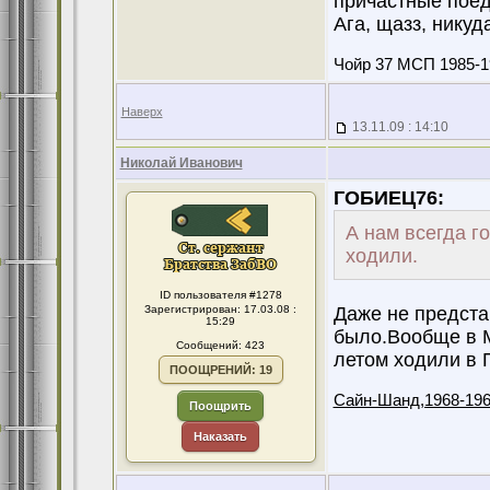
причастные поеду
Ага, щазз, никуд
Чойр 37 МСП 1985-1
Наверх
13.11.09 : 14:10
Николай Иванович
ГОБИЕЦ76:
А нам всегда г
ходили.
ID пользователя #1278
Зарегистрирован: 17.03.08 :
Даже не предста
15:29
было.Вообще в М
Сообщений: 423
летом ходили в
ПООЩРЕНИЙ: 19
Сайн-Шанд,1968-196
Поощрить
Наказать