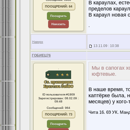
В караулах, ест
ПООЩРЕНИЙ: 64
пределов караул
В караул новая 
Поощрить
Наказать
.
Наверх
13.11.09 : 10:38
ГОБИЕЦ76
Мы в сапогах хо
.
юфтевые.
В наше время, т
каптёрке была, 
ID пользователя #1909
Зарегистрирован: 08.02.09 :
месяцев) у кого-
09:48
Сообщений: 964
Чита 16. 69 УК. Манд
ПООЩРЕНИЙ: 73
Поощрить