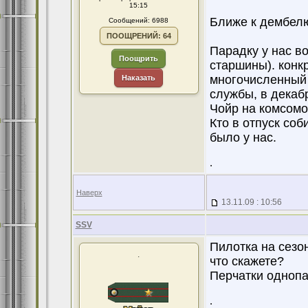
15:15
Ближе к дембелю
Сообщений: 6988
ПООЩРЕНИЙ: 64
Парадку у нас в
Поощрить
старшины). конк
многочисленный 
Наказать
службы, в декабр
Чойр на комсом
Кто в отпуск соб
было у нас.
.
Наверх
13.11.09 : 10:56
SSV
Пилотка на сезо
.
что скажете?
Перчатки однопа
.