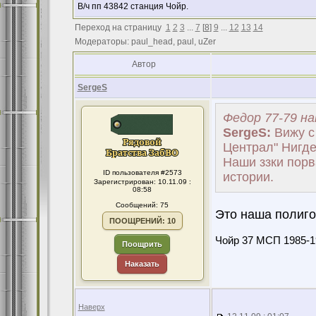
В/ч пп 43842 станция Чойр.
Переход на страницу
1
2
3
...
7
[
8
]
9
...
12
13
14
Модераторы: paul_head, paul, uZer
Автор
SergeS
Федор 77-79 на
SergeS:
Вижу с 
Централ" Нигде
Наши ззки порв
ID пользователя #2573
истории.
Зарегистрирован: 10.11.09 :
08:58
Сообщений: 75
Это наша полиго
ПООЩРЕНИЙ: 10
Чойр 37 МСП 1985-1
Поощрить
Наказать
Наверх