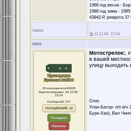
1988 год весна - Бо
1988 год зима - 198
43842-Р, ремрота 3
Наверх
12.11.09 : 17:16
poleg
Мотострелок:
, 
в вашей местност
улицу выходить 
ID пользователя #1836
Зарегистрирован: 24.12.08 :
15:14
Олег.
Сообщений: 517
Улан-Батор- п/п в/ч 
ПООЩРЕНИЙ: 32
Бурн-Хан), Вал Чинги
Поощрить
Наказать