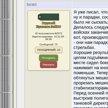
SergeS
Я уже писал, что
ну и парадки, со
было не сыскать,
Делалось следую
войсках заканчи
ID пользователя #2573
вот, производил
Зарегистрирован: 10.11.09 :
08:58
- они нам парад
Сообщений: 75
стрельбах.
ПООЩРЕНИЙ: 10
Хорошие результ
цепям подъёмник
Поощрить
месте сидел бое
Наказать
нажимает на кно
поменьше. Тепер
обтянутых мешк
прорезать мешков
стабилизаторами
Перед осенней пр
выстроив полиго
танковой директ