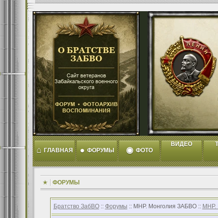
ВИДЕО
T
⌂
●
◉
ГЛАВНАЯ
ФОРУМЫ
ФОТО
ФОРУМЫ
Братство ЗабВО
::
Форумы
:: МНР. Монголия ЗАБВО ::
МНР.