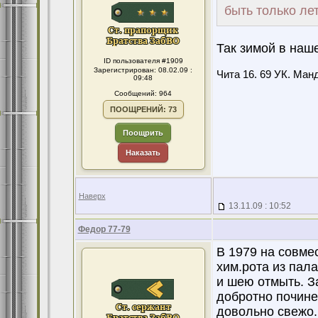
быть только ле
Так зимой в наше
ID пользователя #1909
Зарегистрирован: 08.02.09 :
Чита 16. 69 УК. Манд
09:48
Сообщений: 964
ПООЩРЕНИЙ: 73
Поощрить
Наказать
Наверх
13.11.09 : 10:52
Федор 77-79
В 1979 на совме
хим.рота из пал
и шею отмыть. З
добротно почине
довольно свежо. 