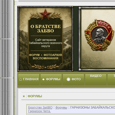
ВИДЕО
T
⌂
●
◉
ГЛАВНАЯ
ФОРУМЫ
ФОТО
ФОРУМЫ
Братство ЗабВО
::
Форумы
:: ГАРНИЗОНЫ ЗАБАЙКАЛЬСКО
Гарнизон Чита.