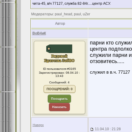
чита-45, в/ч 77127, служба 82-84г.....центр АСУ.
Модераторы: paul_head, paul, uZer
Автор
ВоВ4иК
парни кто служил 
центра подполк
служили парни из
отзовитесь.....
ID пользователя #3165
служил в в.ч. 77127
Зарегистрирован: 08.04.10 :
13:43
Сообщений: 4
ПООЩРЕНИЙ: 0
Поощрить
Наказать
Наверх
11.04.10 : 21:28