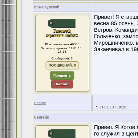
ст-на Курский
Привет! Я старш
весна-85 осень, 
Ветров. Команди
Гольченко, замп
Мирошниченко, м
ID пользователя #6345
Заканчивал в 198
Зарегистрирован: 11.01.13 :
18:13
Сообщений: 3
ПООЩРЕНИЙ: 0
Поощрить
Наказать
Наверх
11.01.13 : 18:28
СергейК
Привет. Я Котов 
го служил в Цент