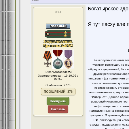
Богатырское здо
paul
Я тут пасху еле
Вышеопубликованным пост
чувствам верующих, не в 
обрядов и церемоний, без в
ID пользователя #3
других религиозных обря
Зарегистрирован: 19.10.06 :
положения (за неимением он
09:51
также возвышению достоинс
Сообщений: 9773
происхождения, отношен
ПООЩРЕНИЙ: 376
использованием средств ма
"Интернет". Данное обращ
Поощрить
вышеопубликованным посто
информационно-телекомм
Наказать
направленных на сохранени
суждение. Я против публи
РФ, дискредитации испо
граждан, поддержания между