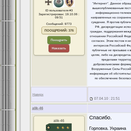
"Интернет". Данное обращ
вышеопубликованным посто
ID пользователя #3
информационно-телекомм
Зарегистрирован: 19.10.06 :
09:51
направленных на сохранени
суждение. Я против публи
Сообщений: 9773
РФ, дискредитации испо
ПООЩРЕНИЙ: 376
граждан, поддержания между
отношении Российской Федер
Поощрить
согласен. Этим постом я 
интересов Российской Фе
Наказать
публичные не призываю к 
целях, либо на дискредит
пределами территор
добровольческими формир
Вооруженные Силы Российс
информации об обстоятельст
по обеспечению безопасн
Наверх
07.04.10 : 21:51
alik-46
Спасибо.
alik-46
Горловка. Украина