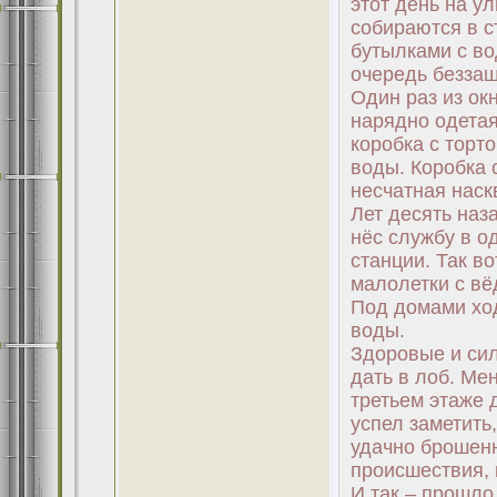
этот день на у
собираются в с
бутылками с во
очередь безза
Один раз из ок
нарядно одетая
коробка с торт
воды. Коробка 
несчатная наск
Лет десять наз
нёс службу в о
станции. Так в
малолетки с вё
Под домами ход
воды.
Здоровые и сил
дать в лоб. Ме
третьем этаже 
успел заметить
удачно брошенн
происшествия, к
И так – прошло