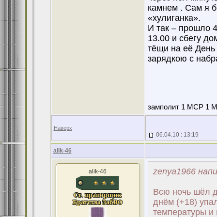
камнем . Сам я б
«хулиганка».
И так – прошло 
13.00 и сбегу до
тёщи на её День
зарядкою с набр
замполит 1 МСР 1 МС
Наверх
06.04.10 : 13:19
alik-46
zenya1966 напи
alik-46
Всю ночь шёл д
днём (+18) упал
температуры и 