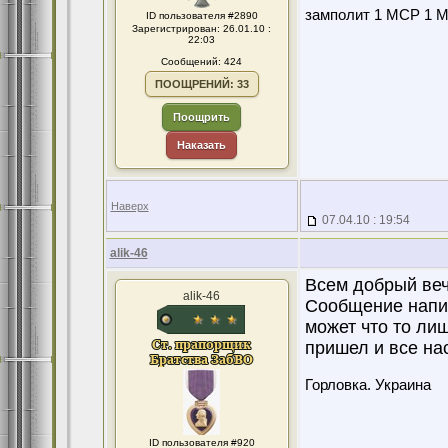
замполит 1 МСР 1 МС
ID пользователя #2890
Зарегистрирован: 26.01.10 :
22:03
Сообщений: 424
ПООЩРЕНИЙ: 33
Поощрить
Наказать
Наверх
07.04.10 : 19:54
alik-46
Всем добрый веч
alik-46
Сообщение напис
может что то ли
пришел и все нас
Горловка. Украина
ID пользователя #920