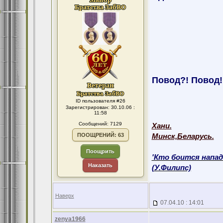
Повод?! Повод!
ID пользователя #26
Зарегистрирован: 30.10.06 :
11:58
Сообщений: 7129
Хани.
ПООЩРЕНИЙ: 63
Минск,Беларусь.
Поощрить
'Кто боится напад
Наказать
(У.Филипс)
Наверх
07.04.10 : 14:01
zenya1966