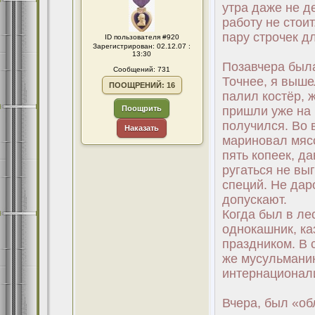
утра даже не д
работу не стоит
пару строчек д
ID пользователя #920
Зарегистрирован: 02.12.07 :
13:30
Позавчера был
Сообщений: 731
Точнее, я выше
ПООЩРЕНИЙ: 16
палил костёр,
Поощрить
пришли уже на 
получился. Во 
Наказать
мариновал мясо
пять копеек, да
ругаться не выг
специй. Не дар
допускают.
Когда был в ле
однокашник, ка
праздником. В 
же мусульманин,
интернационал
Вчера, был «об