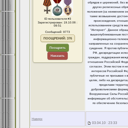
обрядов и церемоний, без в
других религиозных обря
положения (за неимением он
также возвышению достоинс
ID пользователя #3
происхождения, отношен
Зарегистрирован: 19.10.06 :
использованием средств ма
09:51
"Интернет". Данное обращ
Сообщений: 9773
вышеопубликованным посто
ПООЩРЕНИЙ: 376
информационно-телекомм
направленных на сохранени
Поощрить
суждение. Я против публи
РФ, дискредитации испо
Наказать
граждан, поддержания между
отношении Российской Федер
согласен. Этим постом я 
интересов Российской Фе
публичные не призываю к 
целях, либо на дискредит
пределами территор
добровольческими формир
Вооруженные Силы Российс
информации об обстоятельст
по обеспечению безопасн
Наверх
03.04.10 : 23:33