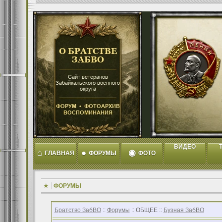
ВИДЕО
T
⌂
●
◉
ГЛАВНАЯ
ФОРУМЫ
ФОТО
ФОРУМЫ
Братство ЗабВО
::
Форумы
:: ОБЩЕЕ ::
Бузная ЗабВО