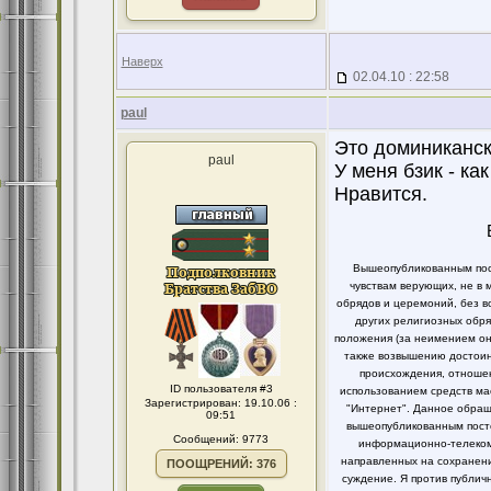
Наверх
02.04.10 : 22:58
paul
Это доминикански
paul
У меня бзик - ка
Нравится.
Вышеопубликованным пост
чувствам верующих, не в 
обрядов и церемоний, без в
других религиозных обря
положения (за неимением он
также возвышению достоинс
происхождения, отношен
ID пользователя #3
использованием средств ма
Зарегистрирован: 19.10.06 :
"Интернет". Данное обращ
09:51
вышеопубликованным посто
Сообщений: 9773
информационно-телекомм
направленных на сохранени
ПООЩРЕНИЙ: 376
суждение. Я против публи