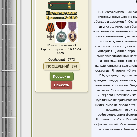
Вышеопубликованным пост
чувствам верующих, не в 
обрядов и церемоний, без в
других религиозных обря
положения (за неимением он
также возвышению достоинс
происхождения, отношен
ID пользователя #3
использованием средств ма
Зарегистрирован: 19.10.06 :
"Интернет". Данное обращ
09:51
вышеопубликованным посто
Сообщений: 9773
информационно-телекомм
направленных на сохранени
ПООЩРЕНИЙ: 376
суждение. Я против публи
РФ, дискредитации испо
Поощрить
граждан, поддержания между
Наказать
отношении Российской Федер
согласен. Этим постом я 
интересов Российской Фе
публичные не призываю к 
целях, либо на дискредит
пределами территор
добровольческими формир
Вооруженные Силы Российс
информации об обстоятельст
по обеспечению безопасн