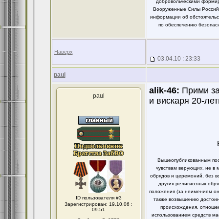
добровольческими формир
Вооруженные Силы Российс
информации об обстоятельст
по обеспечению безопасн
Наверх
03.04.10 : 23:33
paul
alik-46:
Прими за
paul
и вискаря 20-лет
Вышеопубликованным пост
чувствам верующих, не в 
обрядов и церемоний, без в
других религиозных обря
положения (за неимением он
ID пользователя #3
также возвышению достоинс
Зарегистрирован: 19.10.06 :
происхождения, отношен
09:51
использованием средств ма