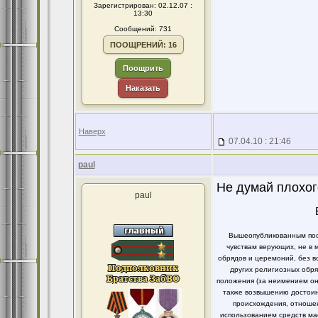
Зарегистрирован: 02.12.07 :
13:30
Сообщений: 731
ПООЩРЕНИЙ: 16
Поощрить
Наказать
Наверх
07.04.10 : 21:46
paul
Не думай плохог
paul
Вышеопубликованным пост
чувствам верующих, не в 
обрядов и церемоний, без в
других религиозных обря
положения (за неимением он
также возвышению достоинс
происхождения, отношен
использованием средств ма