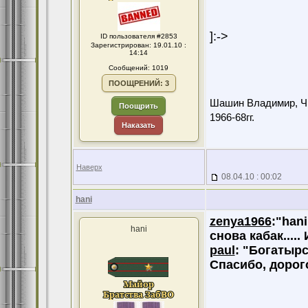
]:->
ID пользователя #2853
Зарегистрирован: 19.01.10 :
14:14
Сообщений: 1019
ПООЩРЕНИЙ: 3
Шашин Владимир, Чит
Поощрить
1966-68гг.
Наказать
Наверх
08.04.10 : 00:02
hani
zenya1966
:"han
hani
снова кабак....
paul
: "Богатырс
Спасибо, доро