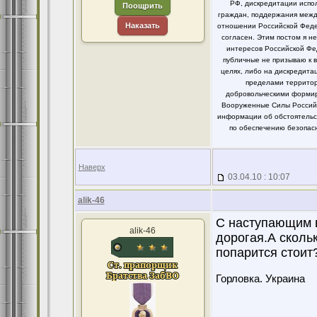
РФ, дискредитации испо
Поощрить
граждан, поддержания между
Наказать
отношении Российской Федер
согласен. Этим постом я 
интересов Российской Фе
публичные не призываю к 
целях, либо на дискредит
пределами территор
добровольческими формир
Вооруженные Силы Российс
информации об обстоятельст
по обеспечению безопасн
Наверх
03.04.10 : 10:07
alik-46
С наступающим вс
alik-46
дорогая.А сколь
попарится стоит
Горловка. Украина