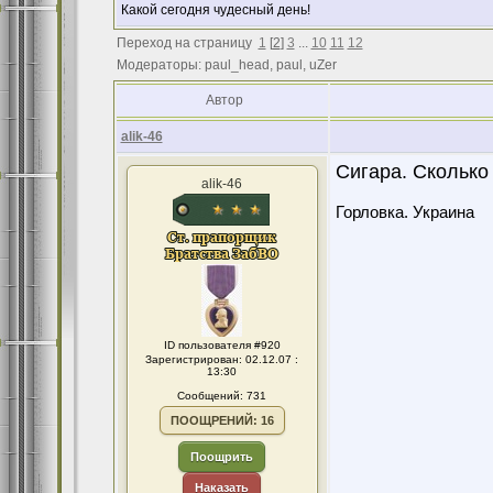
Какой сегодня чудесный день!
Переход на страницу
1
[
2
]
3
...
10
11
12
Модераторы: paul_head, paul, uZer
Автор
alik-46
Сигара. Сколько 
alik-46
Горловка. Украина
ID пользователя #920
Зарегистрирован: 02.12.07 :
13:30
Сообщений: 731
ПООЩРЕНИЙ: 16
Поощрить
Наказать