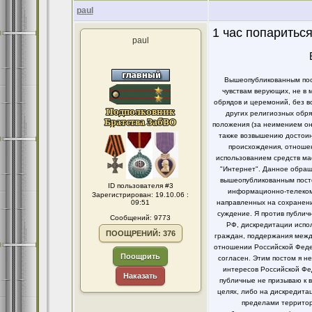
paul
1 час попариться
paul
Вышеопубликованным пост
чувствам верующих, не в 
обрядов и церемоний, без в
других религиозных обря
положения (за неимением он
также возвышению достоинс
происхождения, отношен
использованием средств ма
"Интернет". Данное обращ
вышеопубликованным посто
ID пользователя #3
информационно-телекомм
Зарегистрирован: 19.10.06 :
09:51
направленных на сохранени
суждение. Я против публи
Сообщений: 9773
РФ, дискредитации испо
ПООЩРЕНИЙ: 376
граждан, поддержания между
отношении Российской Федер
Поощрить
согласен. Этим постом я 
интересов Российской Фе
Наказать
публичные не призываю к 
целях, либо на дискредит
пределами территор