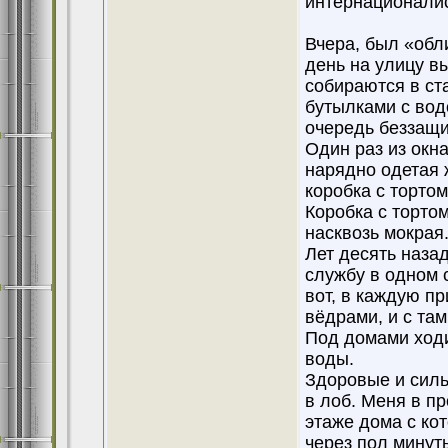
интернационалис
Вчера, был «обл
день на улицу в
собираются в ст
бутылками с вод
очередь беззащи
Один раз из окн
нарядно одетая ж
коробка с торто
Коробка с торто
насквозь мокрая
Лет десять назад
службу в одном 
вот, в каждую п
вёдрами, и с та
Под домами ходи
воды.
Здоровые и силь
в лоб. Меня в пр
этаже дома с кот
через пол минут