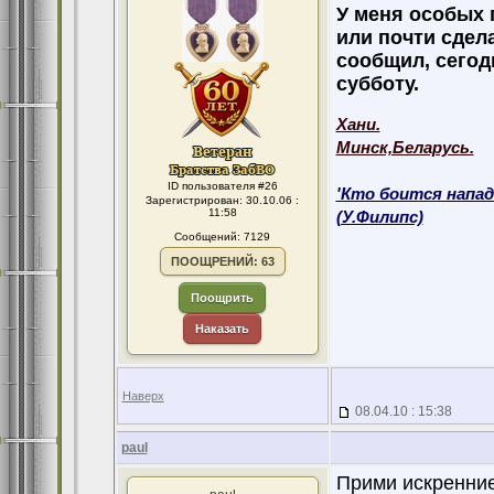
У меня особых п
или почти сдела
сообщил, сегод
субботу.
Хани.
Минск,Беларусь.
ID пользователя #26
'Кто боится напад
Зарегистрирован: 30.10.06 :
11:58
(У.Филипс)
Сообщений: 7129
ПООЩРЕНИЙ: 63
Поощрить
Наказать
Наверх
08.04.10 : 15:38
paul
Прими искренние