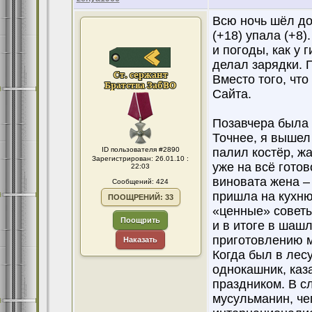
Всю ночь шёл до
(+18) упала (+8)
и погоды, как у 
делал зарядки. П
Вместо того, что
Сайта.
Позавчера была 
Точнее, я вышел
ID пользователя #2890
палил костёр, 
Зарегистрирован: 26.01.10 :
уже на всё готов
22:03
виновата жена –
Сообщений: 424
пришла на кухню
ПООЩРЕНИЙ: 33
«ценные» советы.
Поощрить
и в итоге в шаш
приготовлению м
Наказать
Когда был в лес
однокашник, каз
праздником. В с
мусульманин, чег