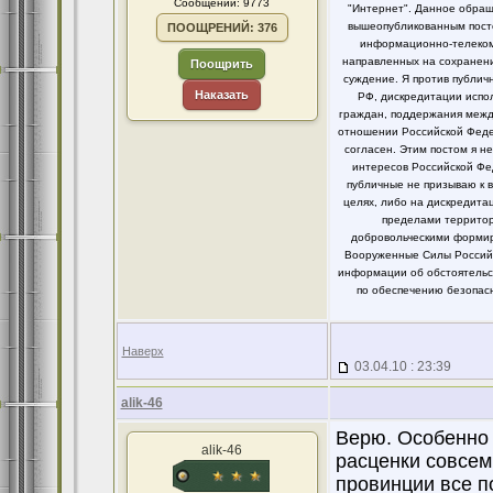
Сообщений: 9773
"Интернет". Данное обращ
вышеопубликованным посто
ПООЩРЕНИЙ: 376
информационно-телекомм
направленных на сохранени
Поощрить
суждение. Я против публи
Наказать
РФ, дискредитации испо
граждан, поддержания между
отношении Российской Федер
согласен. Этим постом я 
интересов Российской Фе
публичные не призываю к 
целях, либо на дискредит
пределами территор
добровольческими формир
Вооруженные Силы Российс
информации об обстоятельст
по обеспечению безопасн
Наверх
03.04.10 : 23:39
alik-46
Верю. Особенно н
alik-46
расценки совсем
провинции все п