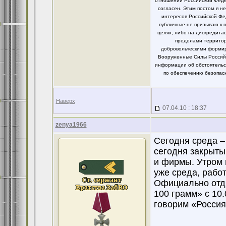
отношении Российской Федер
согласен. Этим постом я 
интересов Российской Фе
публичные не призываю к 
целях, либо на дискредит
пределами территор
добровольческими формир
Вооруженные Силы Российс
информации об обстоятельст
по обеспечению безопасн
Наверх
07.04.10 : 18:37
zenya1966
Сегодня среда –
сегодня закрыты
и фирмы. Утром 
уже среда, работ
Официально отды
100 грамм» с 10.
говорим «Россия