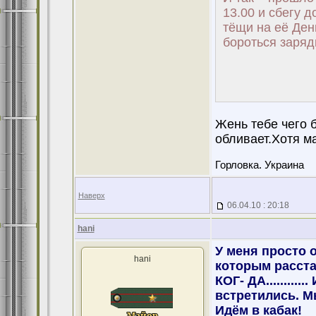
13.00 и сбегу 
тёщи на её Ден
бороться заряд
Жень тебе чего б
обливает.Хотя ма
Горловка. Украина
Наверх
06.04.10 : 20:18
hani
У меня просто 
hani
которым расста
КОГ- ДА.........
встретились. М
Идём в кабак!