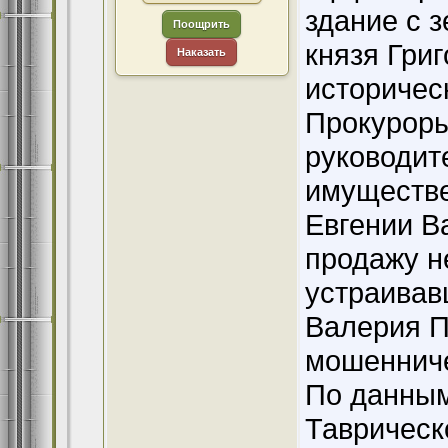
здание с 
Поощрить
князя Гри
Наказать
историчес
Прокуроры 
руководит
имуществ
Евгении В
продажу н
устраивав
Валерия П
мошенниче
По данным
Таврическ