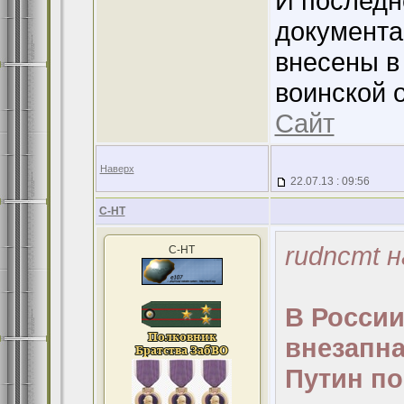
И последн
документа
внесены в 
воинской 
Сайт
Наверх
22.07.13 : 09:56
С-НТ
rudncmt н
С-НТ
В России
внезапна
Путин по