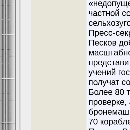
«недопуще
частной с
сельхозуг
Пресс-сек
Песков до
масштабно
представи
учений го
получат с
Более 80 
проверке, 
бронемаши
70 корабле