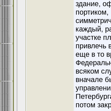
здание, о
портиком,
симметрич
каждый, р
участке пл
привлечь 
еще в то в
Федеральн
всяком сл
вначале б
управлени
Петербург
потом зак