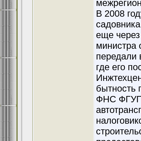
межрегион
В 2008 год
садовника
еще через
министра 
передали 
где его п
Инжтехцен
бытность 
ФНС ФГУП 
автотранс
налоговик
строитель