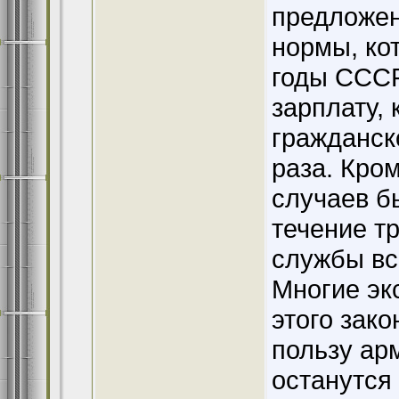
предложен
нормы, ко
годы СССР
зарплату,
гражданск
раза. Кром
случаев б
течение т
службы вс
Многие эк
этого зако
пользу ар
останутся