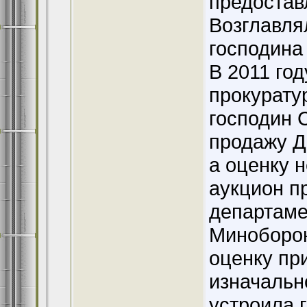
предостав
Возглавля
господина
В 2011 год
прокурату
господин 
продажу Д
а оценку 
аукцион п
департаме
Миноборон
оценку пр
изначальн
устроила г