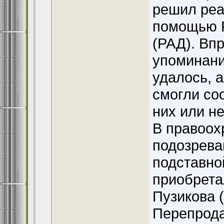
решил реа
помощью Р
(РАД). Вп
упоминани
удалось, 
смогли со
них или не
В правоох
подозрева
подставно
приобрета
Пузикова (
Перепрода