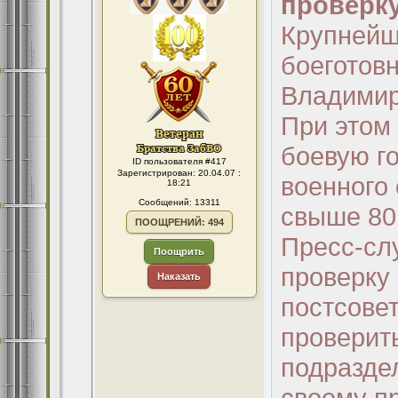
проверку
Крупнейш
боеготов
Владимир
При этом
боевую го
ID пользователя #417
Зарегистрирован: 20.04.07 :
военного 
18:21
Сообщений: 13311
свыше 80
ПООЩРЕНИЙ: 494
Пресс-сл
Поощрить
проверку
Наказать
постсовет
проверит
подразде
своему п