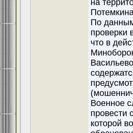
на террит
Потемкина
По данным
проверки 
что в дей
Миноборон
Васильево
содержатс
предусмотр
(мошеннич
Военное с
провести 
которой в