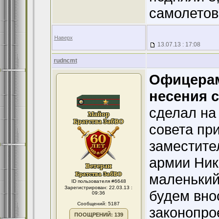
самолетов
Наверх
13.07.13 : 17:08
rudncmt
Офицерам
несения 
сделал на
совета пр
заместите
армии Ник
маленький
ID пользователя #6648
Зарегистрирован: 22.03.13 :
будем вно
09:36
Сообщений: 5187
законопро
ПООЩРЕНИЙ: 139