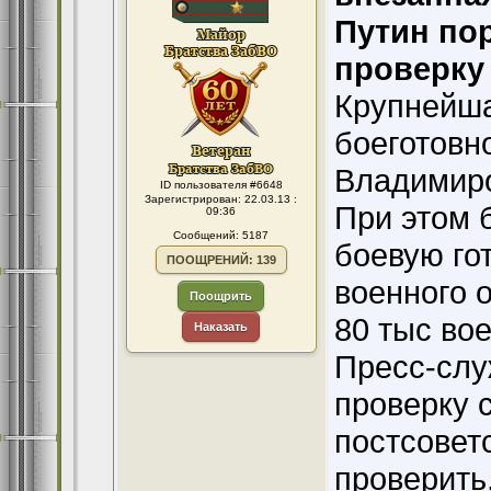
Путин пор
проверку
Крупнейша
боеготовн
Владимиро
ID пользователя #6648
Зарегистрирован: 22.03.13 :
При этом 
09:36
Сообщений: 5187
боевую го
ПООЩРЕНИЙ: 139
военного 
Поощрить
80 тыс во
Наказать
Пресс-слу
проверку 
постсовет
проверить