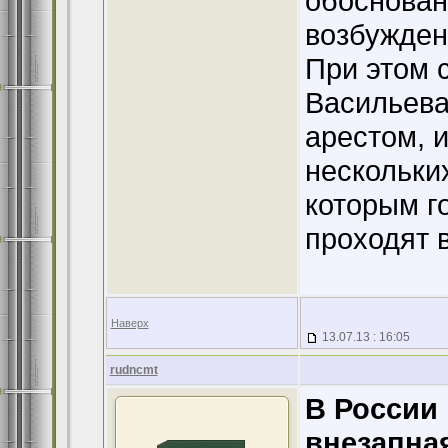
обоснованн
возбужден
При этом 
Васильева
арестом, 
нескольки
которым г
проходят 
Наверх
13.07.13 : 16:05
rudncmt
В России
внезапна