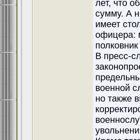
лет, что о
сумму. А н
имеет сто
офицера: 
полковник
В пресс-с
законопро
предельны
военной с
но также 
корректир
военнослу
увольнени