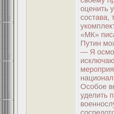
оценить 
состава, 
укомплек
«МК» писа
Путин мо
— Я осмо
исключаю,
мероприя
национал
Особое в
уделить 
военносл
сосредото