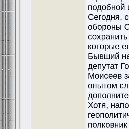
подобной 
Сегодня, 
обороны С
сохранить
которые е
Бывший на
депутат Г
Моисеев з
опытом сл
дополнител
Хотя, нап
геополити
полковник