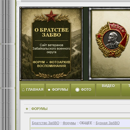
ВИДЕО
T
⌂
●
◉
ГЛАВНАЯ
ФОРУМЫ
ФОТО
ФОРУМЫ
Братство ЗабВО
::
Форумы
:: ОБЩЕЕ ::
Бузная ЗабВО