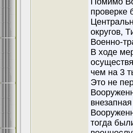
Помимо Во
проверке 
Центральн
округов, 
Военно-тр
В ходе ме
осуществя
чем на 3 
Это не пе
Вооруженн
внезапная
Вооружен
тогда был
военнослу