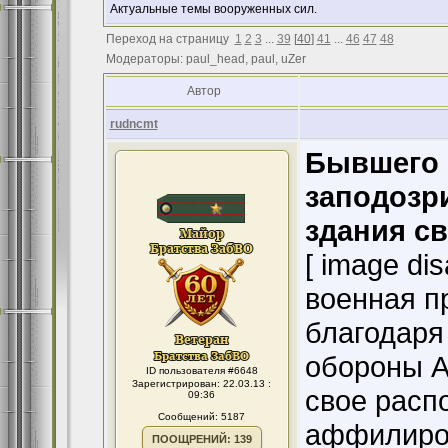
Актуальные темы вооруженных сил.
Переход на страницу
1
2
3
...
39
[
40
]
41
...
46
47
48
Модераторы: paul_head, paul, uZer
Автор
rudncmt
Бывшего 
заподозр
здания с
[ image di
военная п
благодаря
обороны А
ID пользователя #6648
Зарегистрирован: 22.03.13 :
свое расп
09:36
Сообщений: 5187
аффилиро
ПООЩРЕНИЙ: 139