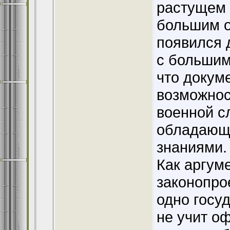
растущем 
большим о
появился 
с большим
что докум
возможнос
военной с
обладающи
знаниями.
Как аргум
законопро
одно госу
не учит о