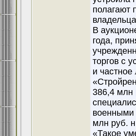
полагают 
владельца
В аукцион
года, при
учрежденн
торгов с у
и частное 
«Стройрен
386,4 млн 
специалис
военными 
млн руб. 
«Такое ум