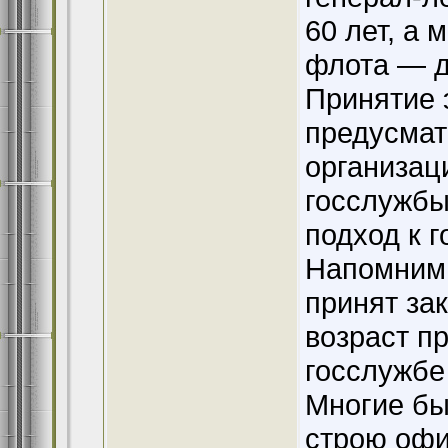
60 лет, а
флота — д
Принятие 
предусмат
организац
госслужбы
подход к 
Напомним,
принят за
возраст п
госслужбе 
Многие бы
строю офи