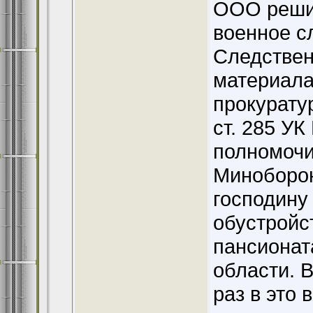
ООО решил
военное с
Следствен
материала
прокурату
ст. 285 У
полномочи
Миноборон
господину
обустройс
пансионат
области. 
раз в это