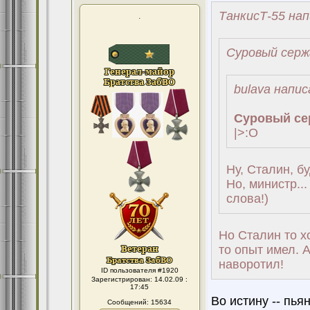
ТанкисТ-55 нап
.
Суровый серж
bulava напис
Суровый се
|>:O
Ну, Сталин, б
Но, министр..
слова!)
Но Сталин то х
то опыт имел. А
наворотил!
ID пользователя #1920
Зарегистрирован: 14.02.09 :
17:45
Во истину -- пья
Сообщений: 15634