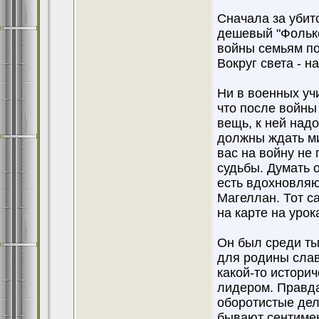
Сначала за убит
дешевый "Фолькс
войны семьям по
Вокруг света - н
Ни в военных уч
что после войны
вещь, к ней над
должны ждать ми
вас на войну не
судьбы. Думать о
есть вдохновляю
Магеллан. Тот с
на карте на урок
Он был среди ты
для родины слав
какой-то истори
лидером. Правда
оборотистые дел
бывают сентимен