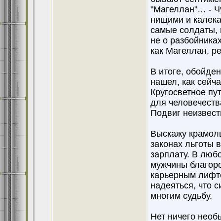
"Магеллан"… - Ч
нищими и калек
самые солдаты, 
не о разбойниках
как Магеллан, р
В итоге, обойде
нашел, как сейч
Кругосветное пу
для человечеств
Подвиг неизвест
Выскажу крамоль
законах льготы 
зарплату. В люб
мужчины благоро
карьерным лифто
надеяться, что 
многим судьбу.
Нет ничего необ