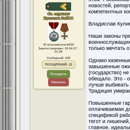
новостей, репор
компетентных ко
Владислав Кули
Наши законы пре
военнослужащих.
ID пользователя #430
только мечтать 
Зарегистрирован: 26.04.07 :
01:39
Сообщений: 438
Однако казенны
ПООЩРЕНИЙ: 22
завышенные ожид
(государство) не
Поощрить
обещало. Это - о
Наказать
лучше выбивать 
Традиция умирает
Повышенные гара
оплачиваемая дор
спецификой рабо
тягот и лишений,
главное, идеаль