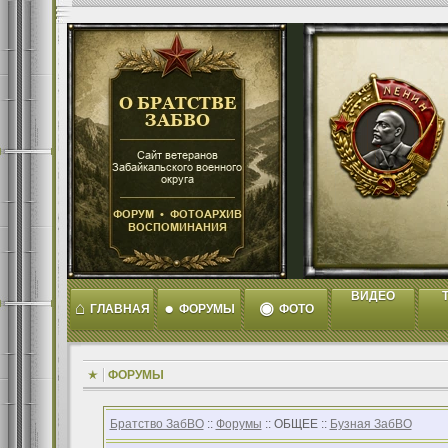
ВИДЕО
T
⌂
●
◉
ГЛАВНАЯ
ФОРУМЫ
ФОТО
ФОРУМЫ
Братство ЗабВО
::
Форумы
:: ОБЩЕЕ ::
Бузная ЗабВО