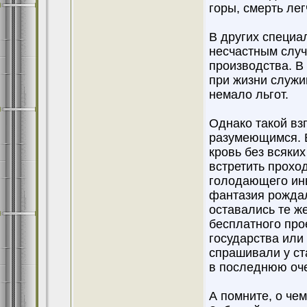
горы, смерть лег
В других специа
несчастным случа
производства. В 
при жизни служи
немало льгот.
Однако такой взг
разумеющимся. 
кровь без всяки
встретить прохо
голодающего инв
фантазия рождал
оставались те же
бесплатного про
государства или
спрашивали у ст
в последнюю оче
А помните, о че