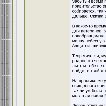
Забытый всеми г
правительство е
собирается, так 
дальше. Сказка в
В какое-то врем
для ветеранов. 
новобранцам не 
манну небесную.
Защитник широк
Теоретически, м
родное отечеств
льготы тебе не н
войдет в твой до
На практике же 
священного воинс
так ли уж была 
могла ли новая 
Любой ответ не 