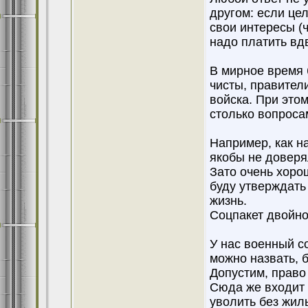
другом: если це
свои интересы (ч
надо платить вд
В мирное время 
чисты, правител
войска. При этом
столько вопроса
Например, как н
якобы не доверя
Зато очень хоро
буду утверждать 
жизнь.
Соцпакет двойно
У нас военный с
можно назвать, 
Допустим, право
Сюда же входит 
уволить без жил