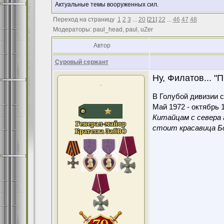
Актуальные темы вооруженных сил.
Переход на страницу
1
2
3
...
20
[
21
]
22
...
46
47
48
Модераторы: paul_head, paul, uZer
Автор
Суровый сержант
Ну, Филатов... "П
.
В Голубой дивизии с
Май 1972 - октябрь 1
Китайцам с севера 
стоит красавица Бо