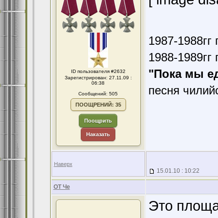
1987-1988гг 
1988-1989гг 
"Пока мы е
ID пользователя #2632
Зарегистрирован: 27.11.09 :
06:38
песня чилий
Сообщений: 505
ПООЩРЕНИЙ: 35
Поощрить
Наказать
Наверх
15.01.10 : 10:22
ОТ Че
Это площа