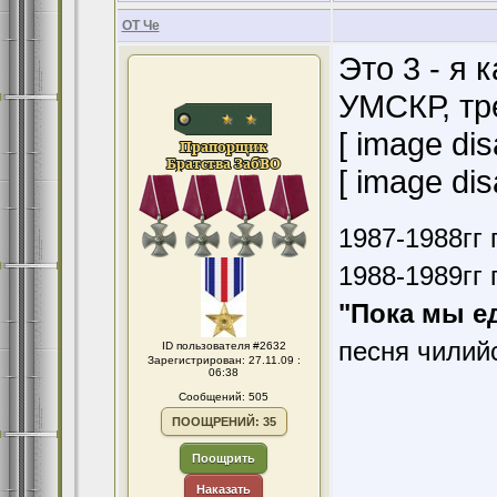
ОТ Че
Это 3 - я 
УМСКР, тре
[ image dis
[ image dis
1987-1988гг 
1988-1989гг 
"Пока мы е
песня чилий
ID пользователя #2632
Зарегистрирован: 27.11.09 :
06:38
Сообщений: 505
ПООЩРЕНИЙ: 35
Поощрить
Наказать