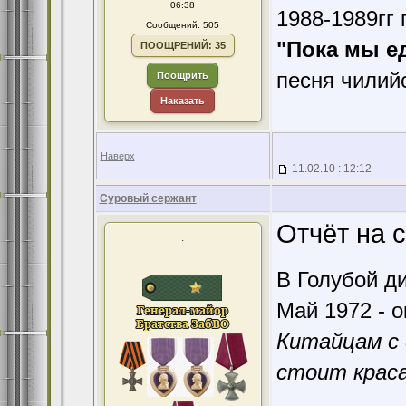
06:38
1988-1989гг 
Сообщений: 505
"Пока мы е
ПООЩРЕНИЙ: 35
песня чилий
Поощрить
Наказать
Наверх
11.02.10 : 12:12
Суровый сержант
Отчёт на с
.
В Голубой ди
Май 1972 - о
Китайцам с 
стоит краса