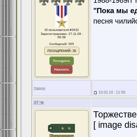
1988-1989гг 
"Пока мы е
песня чилий
ID пользователя #2632
Зарегистрирован: 27.11.09 :
06:38
Сообщений: 505
ПООЩРЕНИЙ: 35
Поощрить
Наказать
Наверх
10.02.10 : 11:56
ОТ Че
Торжестве
[ image dis