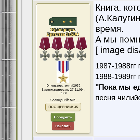
Книга, ко
(А.Калугин
время.
А мы помни
[ image dis
1987-1988гг 
1988-1989гг 
"Пока мы е
ID пользователя #2632
Зарегистрирован: 27.11.09 :
06:38
песня чилий
Сообщений: 505
ПООЩРЕНИЙ: 35
Поощрить
Наказать