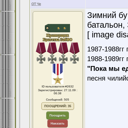
ОТ Че
Зимний бу
батальон, 
[ image dis
1987-1988гг 
1988-1989гг 
"Пока мы е
песня чилий
ID пользователя #2632
Зарегистрирован: 27.11.09 :
06:38
Сообщений: 505
ПООЩРЕНИЙ: 35
Поощрить
Наказать