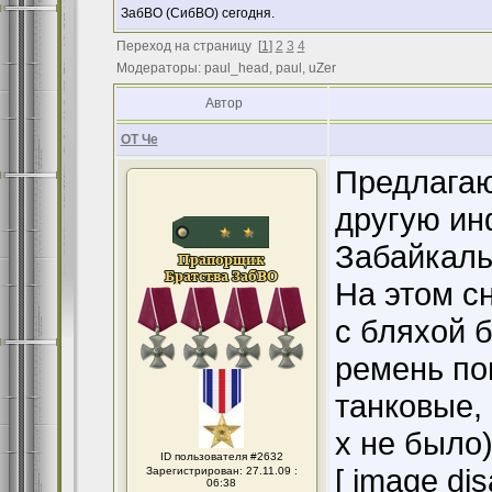
ЗабВО (СибВО) сегодня.
Переход на страницу
[
1
]
2
3
4
Модераторы: paul_head, paul, uZer
Автор
ОТ Че
Предлагаю
другую ин
Забайкаль
На этом с
с бляхой б
ремень пон
танковые, 
х не было)
ID пользователя #2632
[ image dis
Зарегистрирован: 27.11.09 :
06:38