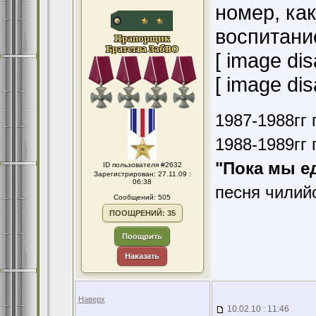
номер, как
воспитание
[ image dis
[ image dis
1987-1988гг 
1988-1989гг 
"Пока мы е
ID пользователя #2632
Зарегистрирован: 27.11.09 :
06:38
песня чилий
Сообщений: 505
ПООЩРЕНИЙ: 35
Поощрить
Наказать
Наверх
10.02.10 : 11:46