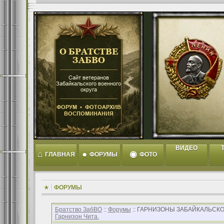
ВИДЕО
T
⌂
●
◉
ГЛАВНАЯ
ФОРУМЫ
ФОТО
ФОРУМЫ
Братство ЗабВО
::
Форумы
:: ГАРНИЗОНЫ ЗАБАЙКАЛЬСКО
Гарнизон Чита.