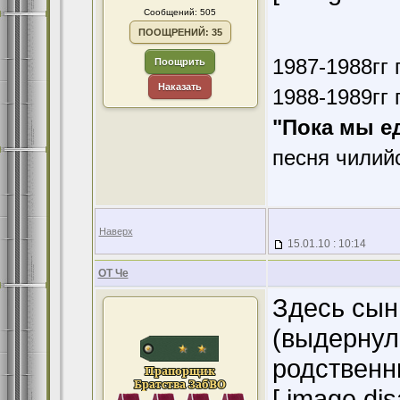
Сообщений: 505
ПООЩРЕНИЙ: 35
1987-1988гг 
Поощрить
Наказать
1988-1989гг 
"Пока мы е
песня чилий
Наверх
15.01.10 : 10:14
ОТ Че
Здесь сын
(выдернул
родственн
[ image dis