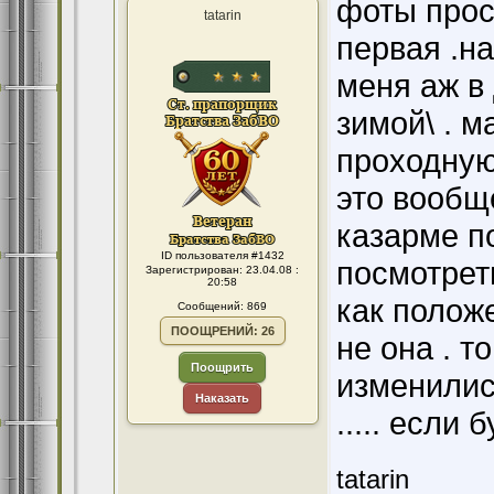
фоты прос
tatarin
первая .на
меня аж в
зимой\ . 
проходную
это вообщ
казарме п
ID пользователя #1432
посмотрет
Зарегистрирован: 23.04.08 :
20:58
как полож
Сообщений: 869
ПООЩРЕНИЙ: 26
не она . т
Поощрить
изменилис
Наказать
..... если
tatarin