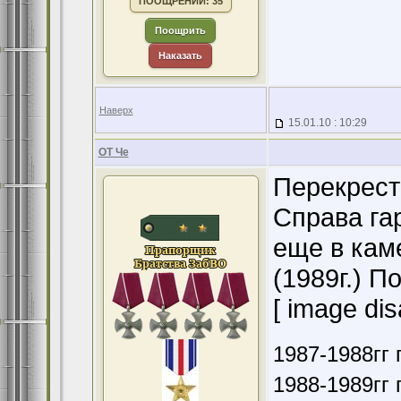
ПООЩРЕНИЙ: 35
Поощрить
Наказать
Наверх
15.01.10 : 10:29
ОТ Че
Перекрест
Справа га
еще в кам
(1989г.) П
[ image dis
1987-1988гг 
1988-1989гг 