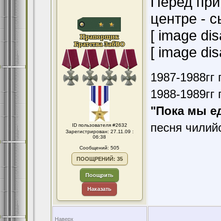
Перед при
центре - с
[ image dis
[ image dis
1987-1988гг 
1988-1989гг 
"Пока мы е
песня чилий
ID пользователя #2632
Зарегистрирован: 27.11.09 :
06:38
Сообщений: 505
ПООЩРЕНИЙ: 35
Поощрить
Наказать
Наверх