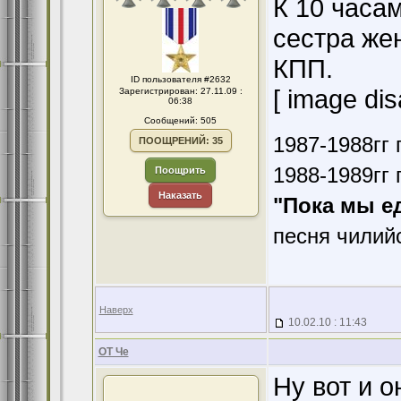
К 10 часа
сестра же
КПП.
ID пользователя #2632
[ image dis
Зарегистрирован: 27.11.09 :
06:38
Сообщений: 505
1987-1988гг 
ПООЩРЕНИЙ: 35
1988-1989гг 
Поощрить
Наказать
"Пока мы е
песня чилий
Наверх
10.02.10 : 11:43
ОТ Че
Ну вот и 