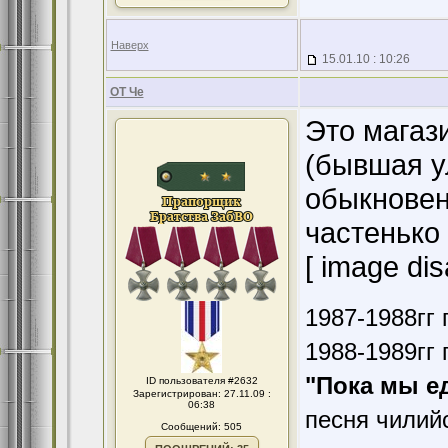
Наверх
15.01.10 : 10:26
ОТ Че
Это магаз
(бывшая у
обыкновен
частенько 
[ image dis
1987-1988гг 
1988-1989гг 
"Пока мы е
ID пользователя #2632
Зарегистрирован: 27.11.09 :
06:38
песня чилий
Сообщений: 505