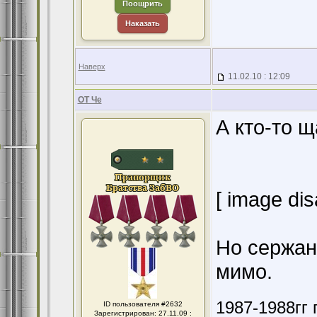
Поощрить
Наказать
Наверх
11.02.10 : 12:09
ОТ Че
А кто-то щ
[ image dis
Но сержан
мимо.
1987-1988гг 
ID пользователя #2632
Зарегистрирован: 27.11.09 :