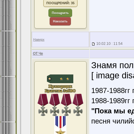
ПООЩРЕНИЙ: 35
Поощрить
Наказать
Наверх
10.02.10 : 11:54
ОТ Че
Знамя полк
[ image dis
1987-1988гг 
1988-1989гг 
"Пока мы е
песня чилий