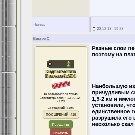
Наверх
22.12.13 : 19:28
Виктор С.
Разные слои пе
поэтому на пла
Наибольшую из
причудливым ск
ID пользователя #6035
1,5-2 км и име
Зарегистрирован: 13.09.12 :
21:23
установили, чт
Сообщений: 8194
единственное г
ПООЩРЕНИЙ: 418
разрушила его 
несколько скал
Поощрить
Наказать