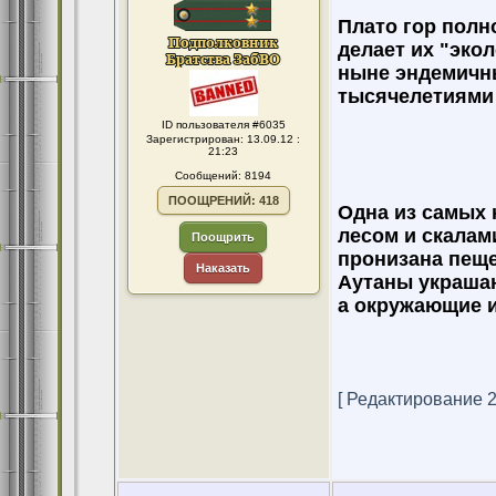
Плато гор полн
делает их "эко
ныне эндемичны
тысячелетиями 
ID пользователя #6035
Зарегистрирован: 13.09.12 :
21:23
Сообщений: 8194
ПООЩРЕНИЙ: 418
Одна из самых 
лесом и скалами
Поощрить
пронизана пеще
Наказать
Аутаны украша
а окружающие и
[ Редактирование 22