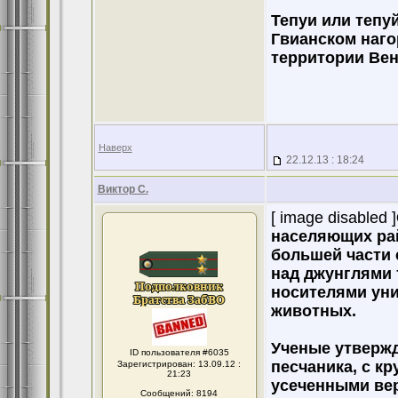
Тепуи или тепу
Гвианском наго
территории Вен
Наверх
22.12.13 : 18:24
Виктор С.
[ image disabled ]
населяющих рай
большей части 
над джунглями 
носителями ун
животных.
Ученые утвержд
ID пользователя #6035
песчаника, с к
Зарегистрирован: 13.09.12 :
21:23
усеченными ве
Сообщений: 8194