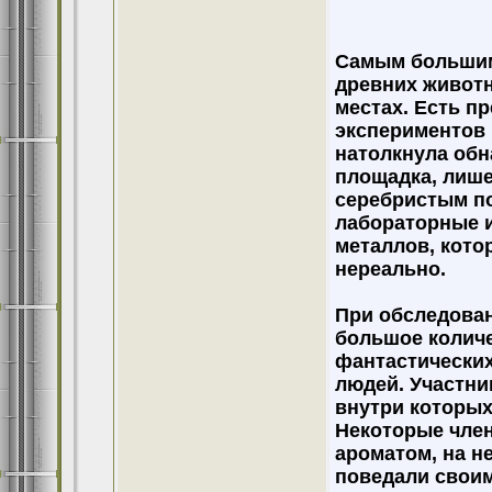
Самым большим 
древних животн
местах. Есть п
экспериментов 
натолкнула обн
площадка, лише
серебристым п
лабораторные и
металлов, кото
нереально.
При обследова
большое количе
фантастических
людей. Участни
внутри которых 
Некоторые чле
ароматом, на не
поведали своим