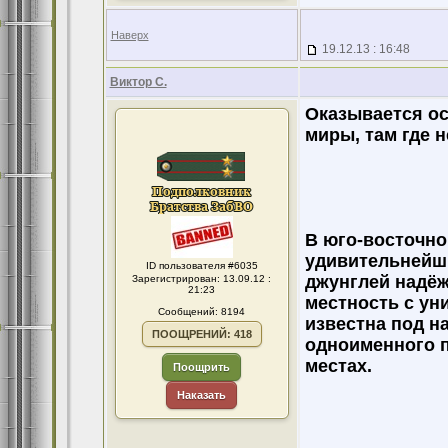
Наверх
19.12.13 : 16:48
Виктор С.
Оказывается ос
миры, там где н
В юго-восточно
удивительнейши
ID пользователя #6035
джунглей надёж
Зарегистрирован: 13.09.12 :
21:23
местность с ун
Сообщений: 8194
известна под н
ПООЩРЕНИЙ: 418
одноименного п
местах.
Поощрить
Наказать