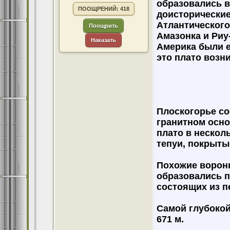
образовались в
ПООЩРЕНИЙ: 418
доисторические
Атлантического
Поощрить
Амазонка и Риу
Наказать
Америка были е
это плато возни
Плоскогорье со
гранитном осно
плато в нескол
тепуи, покрыты
Похожие воронк
образовались п
состоящих из п
Самой глубокой
671 м.