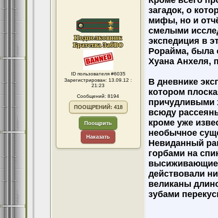
Кроме всего пр
загадок, о кот
мифы, но и отч
смелыми иссле
экспедиция в э
Рорайма, была 
Хуана Анхеля, 
ID пользователя #6035
В дневнике экс
Зарегистрирован: 13.09.12 :
21:23
котором плоск
Сообщений: 8194
причудливыми 
ПООЩРЕНИЙ: 418
всюду рассеяны
кроме уже изве
Поощрить
необычное суще
Наказать
Невиданный ран
горбами на спи
высиживающие я
действовали ни
великаны длино
зубами перекус