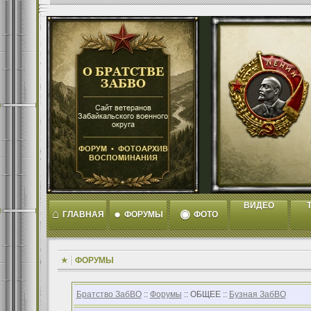
ВИДЕО
T
⌂
●
◉
ГЛАВНАЯ
ФОРУМЫ
ФОТО
ФОРУМЫ
Братство ЗабВО
::
Форумы
:: ОБЩЕЕ ::
Бузная ЗабВО