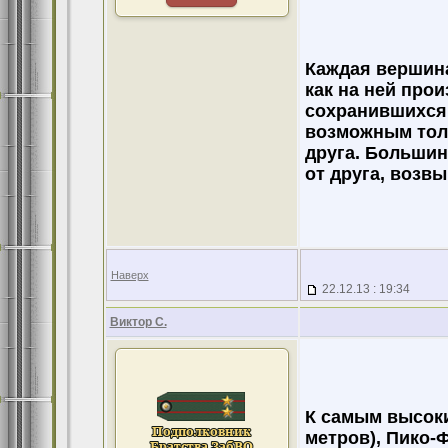
Каждая вершина
как на ней про
сохранившихся 
возможным толь
друга. Большин
от друга, возв
Наверх
22.12.13 : 19:34
Виктор С.
К самым высоки
метров), Пико-Ф