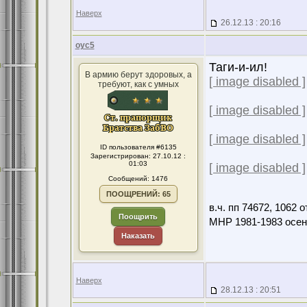
Наверх
26.12.13 : 20:16
оус5
Таги-и-ил!
В армию берут здоровых, а
[ image disabled ]
требуют, как с умных
[ image disabled ]
[ image disabled ]
ID пользователя #6135
Зарегистрирован: 27.10.12 :
01:03
[ image disabled ]
Сообщений: 1476
ПООЩРЕНИЙ: 65
в.ч. пп 74672, 1062
Поощрить
МНР 1981-1983 осен
Наказать
Наверх
28.12.13 : 20:51