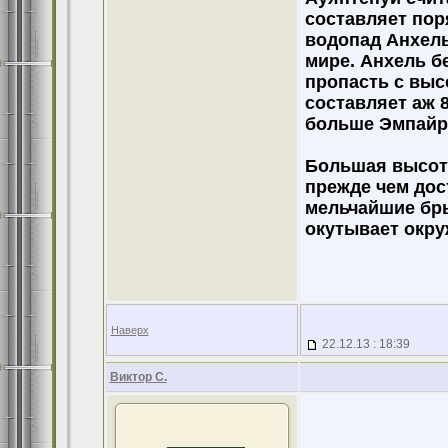
составляет поря
водопад Анхел
мире. Анхель б
пропасть с выс
составляет аж 
больше Эмпайр-
Большая высота
прежде чем дос
мельчайшие бры
окутывает окр
Наверх
22.12.13 : 18:39
Виктор С.