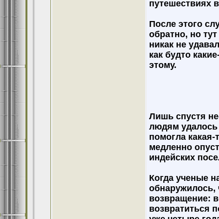
путешествиях в
После этого сл
обратно, но ту
никак не удава
как будто каки
этому.
Лишь спустя н
людям удалось 
помогла какая-т
медленно опуст
индейских посе
Когда ученые н
обнаружилось, 
возвращение: в
возвратиться п