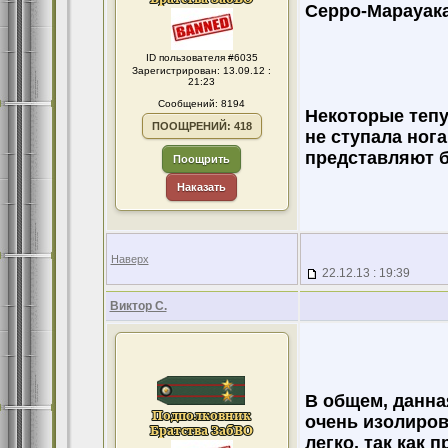
Серро-Марауака 
ID пользователя #6035
Зарегистрирован: 13.09.12 :
21:23
Сообщений: 8194
Некоторые тепу
ПООЩРЕНИЙ: 418
не ступала ног
представляют б
Поощрить
Наказать
Наверх
22.12.13 : 19:39
Виктор С.
В общем, данна
очень изолирова
легко, так как 