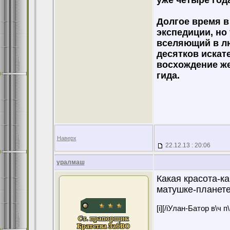
уже четыре года
Долгое время в
экспедиции, но
вселяющий в лю
десятков искат
восхождение ж
гида.
Наверх
22.12.13 : 20:06
уралмаш
Какая красота-к
матушке-планете
[i][/iУлан-Батор в\ч 