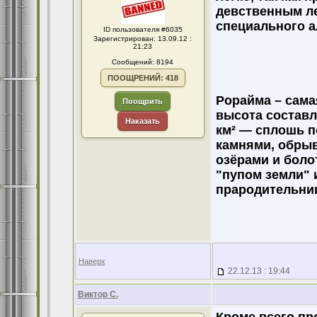
девственным ле
специального а
ID пользователя #6035
Зарегистрирован: 13.09.12 :
21:23
Сообщений: 8194
ПООЩРЕНИЙ: 418
Рорайма – сама
Поощрить
высота составл
Наказать
км² — сплошь п
камнями, обры
озёрами и боло
"пупом земли" и
прародительниц
Наверх
22.12.13 : 19:44
Виктор С.