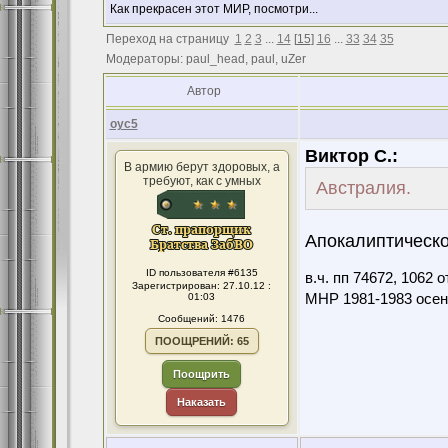
Как прекрасен этот МИР, посмотри...
Переход на страницу
1
2
3
...
14
[
15
]
16
...
33
34
35
Модераторы: paul_head, paul, uZer
Автор
оус5
Виктор С.:
В армию берут здоровых, а
требуют, как с умных
Австралия.
Апокалиптическо
ID пользователя #6135
в.ч. пп 74672, 1062
Зарегистрирован: 27.10.12 :
01:03
МНР 1981-1983 осен
Сообщений: 1476
ПООЩРЕНИЙ: 65
Поощрить
Наказать