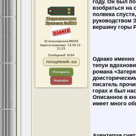
году. Он был п
взобраться на 
полвека спустя,
руководством Э
вершину горы 
ID пользователя #6035
Зарегистрирован: 13.09.12 :
21:23
Сообщений: 8194
Однако именно 
ПООЩРЕНИЙ: 418
тепуи вдохнови
романа «Затеря
Поощрить
доисторическим
Наказать
писатель проч
горах и был на
Описанное в кн
имеет много об
Ауянтепуи счит