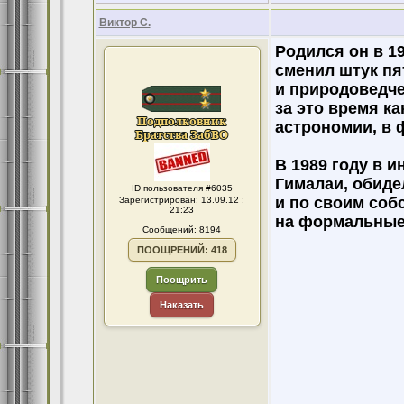
Виктор С.
Родился он в 1
сменил штук пя
и природоведче
за это время к
астрономии, в 
В 1989 году в и
Гималаи, обидел
ID пользователя #6035
и по своим соб
Зарегистрирован: 13.09.12 :
21:23
на формальные
Сообщений: 8194
ПООЩРЕНИЙ: 418
Поощрить
Наказать