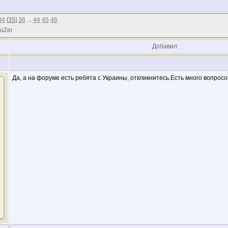
34
[
35
]
36
...
44
45
46
 uZer
Добавил
Да, а на форуме есть ребята с Украины, откликнитесь.Есть много вопросо