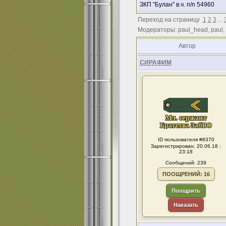
ЗКП "Булан" в.ч. п/п 54960
Переход на страницу
1
2
3
...
Модераторы: paul_head, paul,
Автор
СИРАФИМ
ID пользователя #8370
Зарегистрирован: 20.06.18 :
23:18
Сообщений: 239
ПООЩРЕНИЙ: 16
Поощрить
Наказать