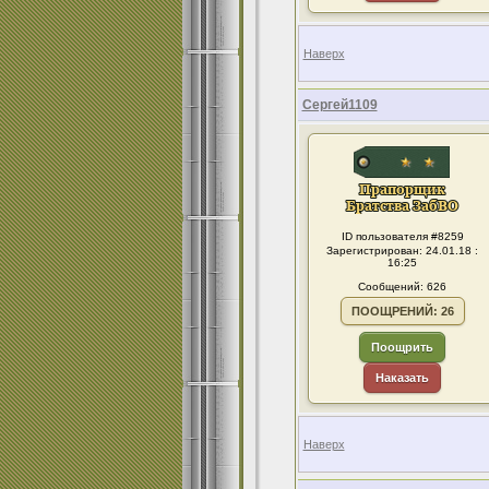
Наверх
Сергей1109
ID пользователя #8259
Зарегистрирован: 24.01.18 :
16:25
Сообщений: 626
ПООЩРЕНИЙ: 26
Поощрить
Наказать
Наверх