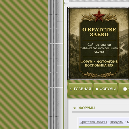
⌂
●
◉
ГЛАВНАЯ
ФОРУМЫ
ФОРУМЫ
Братство ЗабВО
::
Форумы
:: 