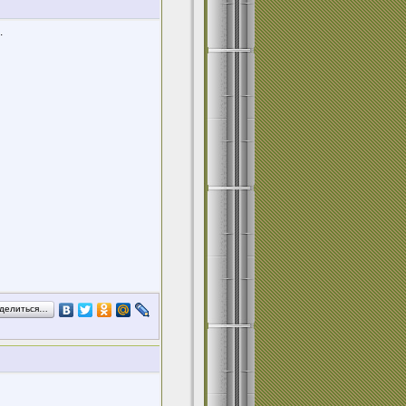
.
делиться…