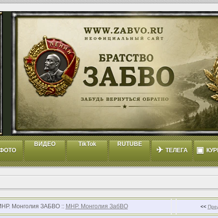
ВИДЕО
TikTok
RUTUBE
✈
▣
ФОТО
ТЕЛЕГА
КУР
МНР. Монголия ЗАБВО ::
МНР. Монголия ЗабВО
<<
Пре