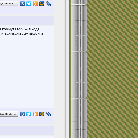
делиться…
е коммутатор был кода
ли-калякали сам видел и
делиться…