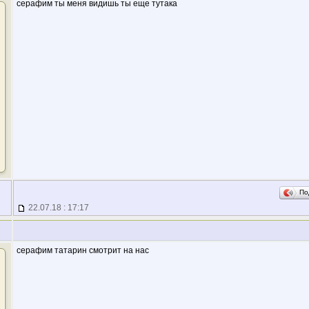
серафим ты меня видишь ты еще тутака
По
22.07.18 : 17:17
серафим татарин смотрит на нас