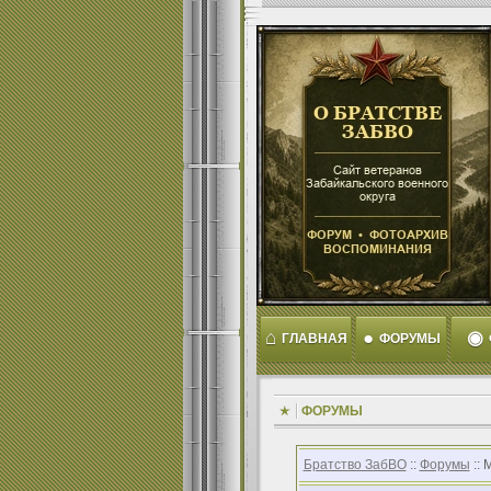
⌂
●
◉
ГЛАВНАЯ
ФОРУМЫ
ФОРУМЫ
Братство ЗабВО
::
Форумы
:: 