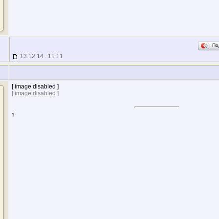
По
13.12.14 : 11:11
[ image disabled ]
[ image disabled ]
1