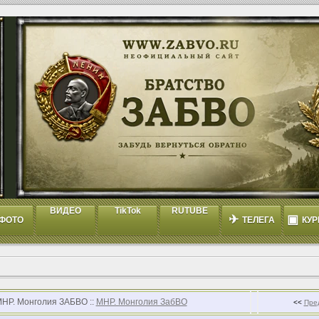
ВИДЕО
TikTok
RUTUBE
✈
▣
ФОТО
ТЕЛЕГА
КУР
МНР. Монголия ЗАБВО ::
МНР. Монголия ЗабВО
<<
Пре