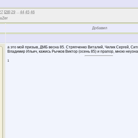
27
[
28
]
29
...
44
45
46
 uZer
Добавил
а это мой призыв, ДМБ весна 85. Стряпченко Виталий, Чилик Сергей, Сит
Владимир Ильич, кажись Рычков Виктор (осень 85) и прапор, мною неузн
1