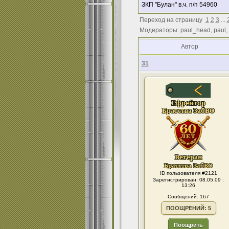
ЗКП "Булан" в.ч. п/п 54960
Переход на страницу
1
2
3
...
Модераторы: paul_head, paul,
Автор
31
ID пользователя #2121
Зарегистрирован: 08.05.09 :
13:26
Сообщений: 167
ПООЩРЕНИЙ: 5
Поощрить