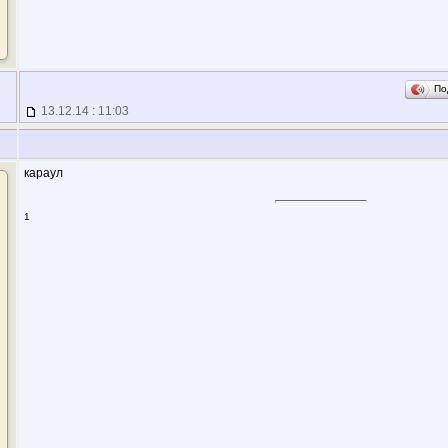
По
13.12.14 : 11:03
караул
1