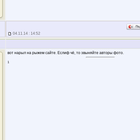
По
04.11.14 : 14:52
вот нарыл на рыжем сайте. Еслиф чё, то звыняйте авторы фото.
1