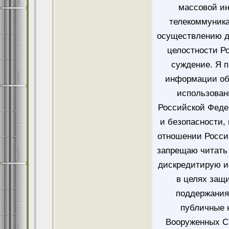
массовой и
телекоммуника
осуществлению д
целостности Ро
суждение. Я 
информации об
использован
Российской Феде
и безопасности,
отношении Росси
запрещаю читать 
дискредитирую и
в целях защ
поддержания
публичные 
Вооруженных Си