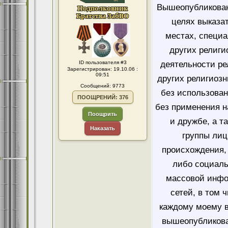
Вышеопубликован
целях выказа
местах, специ
других религи
ID пользователя #3
деятельности ре
Зарегистрирован: 19.10.06 :
09:51
других религиозн
Сообщений: 9773
без использован
ПООЩРЕНИЙ: 376
без применения н
Поощрить
и дружбе, а т
Наказать
группы лиц
происхождения, 
либо социаль
массовой инфо
сетей, в том 
каждому моему в
вышеопубликова