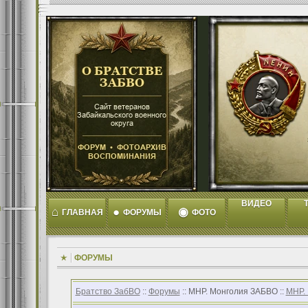
ВИДЕО
T
⌂
●
◉
ГЛАВНАЯ
ФОРУМЫ
ФОТО
ФОРУМЫ
Братство ЗабВО
::
Форумы
:: МНР. Монголия ЗАБВО ::
МНР.