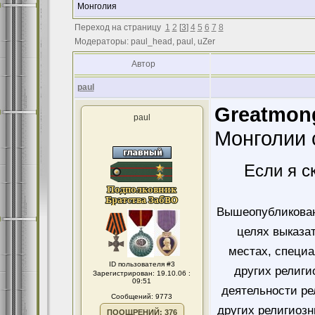
Монголия
Переход на страницу
1
2
[
3
]
4
5
6
7
8
Модераторы: paul_head, paul, uZer
Автор
paul
Greatmong
paul
Монголии 
Если я с
Вышеопубликован
целях выказа
местах, специ
ID пользователя #3
других религи
Зарегистрирован: 19.10.06 :
09:51
деятельности ре
Сообщений: 9773
других религиозн
ПООЩРЕНИЙ: 376