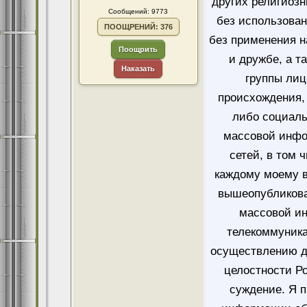
других религиозн
Сообщений: 9773
без использован
ПООЩРЕНИЙ: 376
без применения н
Поощрить
и дружбе, а т
Наказать
группы лиц
происхождения, 
либо социаль
массовой инфо
сетей, в том 
каждому моему в
вышеопубликова
массовой и
телекоммуника
осуществлению д
целостности Ро
суждение. Я 