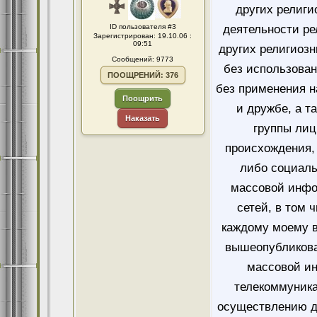
других религи
ID пользователя #3
деятельности ре
Зарегистрирован: 19.10.06 :
09:51
других религиозн
Сообщений: 9773
без использован
ПООЩРЕНИЙ: 376
без применения н
Поощрить
и дружбе, а т
Наказать
группы лиц
происхождения, 
либо социаль
массовой инфо
сетей, в том 
каждому моему в
вышеопубликова
массовой и
телекоммуника
осуществлению д