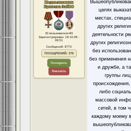
Вышеопубликован
целях выказа
местах, специ
других религи
ID пользователя #3
деятельности ре
Зарегистрирован: 19.10.06 :
09:51
других религиозн
Сообщений: 9773
без использован
ПООЩРЕНИЙ: 376
без применения н
Поощрить
и дружбе, а т
Наказать
группы лиц
происхождения, 
либо социаль
массовой инфо
сетей, в том 
каждому моему в
вышеопубликова