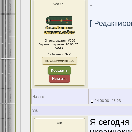
.
УлаХан
[ Редактиров
ID пользователя #509
Зарегистрирован: 26.05.07 :
05:31
Сообщений: 3275
ПООЩРЕНИЙ: 100
Поощрить
Наказать
Наверх
14.08.08 : 18:03
Vik
Я сегодня
Vik
украински