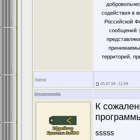
добровольче
содействия в 
Российской Ф
сообщений 
представляющ
принимаемых
территорий, пр
Наверх
05.07.08 : 11:59
Greatmongolia
К сожален
программы
sssss