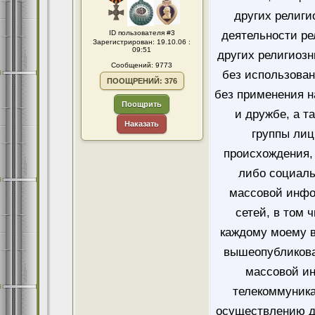
других религи
ID пользователя #3
деятельности ре
Зарегистрирован: 19.10.06 :
09:51
других религиозн
Сообщений: 9773
без использован
ПООЩРЕНИЙ: 376
без применения н
Поощрить
и дружбе, а т
Наказать
группы лиц
происхождения, 
либо социаль
массовой инфо
сетей, в том 
каждому моему в
вышеопубликова
массовой и
телекоммуника
осуществлению д