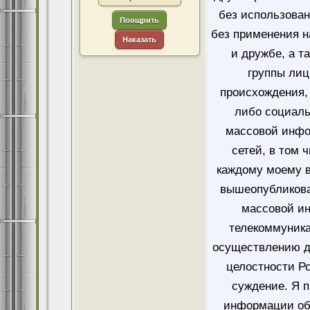
без использован
Поощрить
без применения н
Наказать
и дружбе, а т
группы лиц
происхождения, 
либо социаль
массовой инфо
сетей, в том 
каждому моему в
вышеопубликова
массовой и
телекоммуника
осуществлению д
целостности Ро
суждение. Я 
информации об