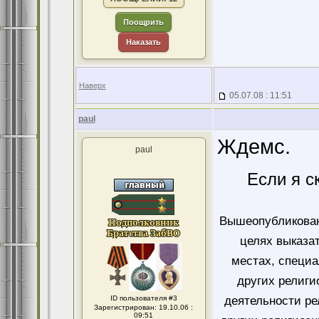
Поощрить
Наказать
Наверх
05.07.08 : 11:51
paul
Ждемс.
paul
Если я с
Вышеопубликован
целях выказа
местах, специ
других религи
ID пользователя #3
деятельности ре
Зарегистрирован: 19.10.06 :
09:51