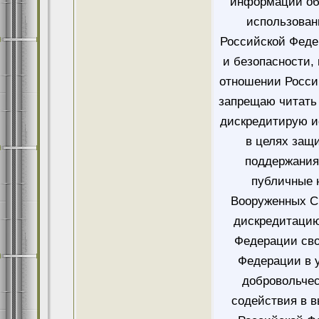
информации об
использован
Российской Феде
и безопасности,
отношении Росси
запрещаю читать 
дискредитирую и
в целях защ
поддержания
публичные 
Вооруженных Си
дискредитацию
Федерации сво
Федерации в у
добровольче
содействия в 