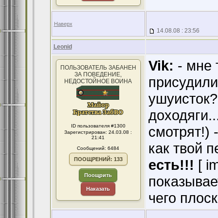
Наверх
14.08.08 : 23:56
Leonid
Vik:
- мне 
ПОЛЬЗОВАТЕЛЬ ЗАБАНЕН
ЗА ПОВЕДЕНИЕ,
присудили!
НЕДОСТОЙНОЕ ВОИНА
ушуисток?
доходяги..
ID пользователя #1300
смотрят!) 
Зарегистрирован: 24.03.08 :
21:41
как твой п
Сообщений: 6484
ПООЩРЕНИЙ: 133
есть!!!
[ i
Поощрить
показывает
Наказать
чего плоск