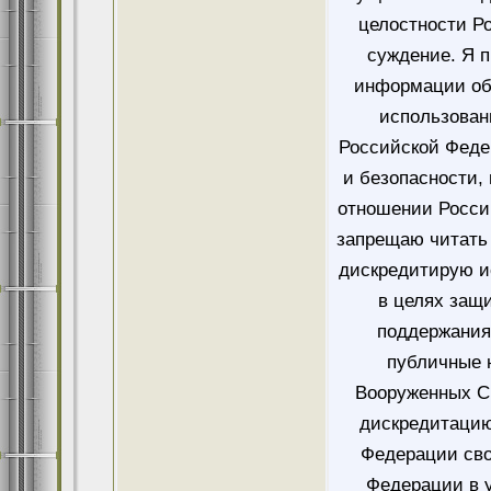
целостности Ро
суждение. Я 
информации об
использован
Российской Феде
и безопасности,
отношении Росси
запрещаю читать 
дискредитирую и
в целях защ
поддержания
публичные 
Вооруженных Си
дискредитацию
Федерации сво
Федерации в у