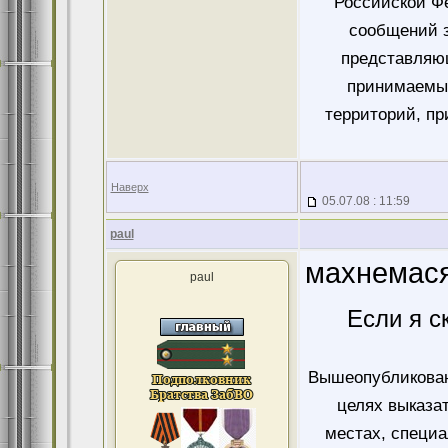
Российской Ф
сообщений 
представляющ
принимаемых
территорий, пр
Наверх
05.07.08 : 11:59
paul
махнемас
paul
Если я с
Вышеопубликован
целях выказа
местах, специ