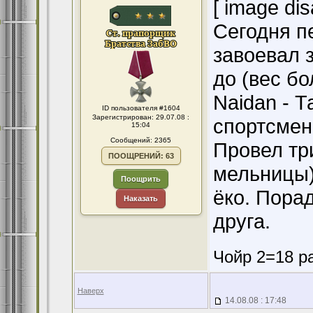
[ image dis
Сегодня п
завоевал 
до (вес бо
Naidan - 
ID пользователя #1604
Зарегистрирован: 29.07.08 :
спортсмена
15:04
Сообщений: 2365
Провел тр
ПООЩРЕНИЙ: 63
мельницы)
Поощрить
ёко. Пора
Наказать
друга.
Чойр 2=18 ра
Наверх
14.08.08 : 17:48