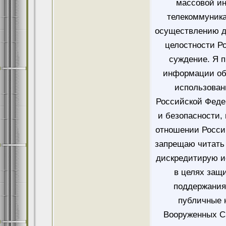
массовой и
телекоммуника
осуществлению д
целостности Ро
суждение. Я 
информации об
использован
Российской Феде
и безопасности,
отношении Росси
запрещаю читать 
дискредитирую и
в целях защ
поддержания
публичные 
Вооруженных Си