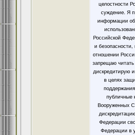
целостности Ро
суждение. Я 
информации об
использован
Российской Феде
и безопасности,
отношении Росси
запрещаю читать 
дискредитирую и
в целях защ
поддержания
публичные 
Вооруженных Си
дискредитацию
Федерации сво
Федерации в у