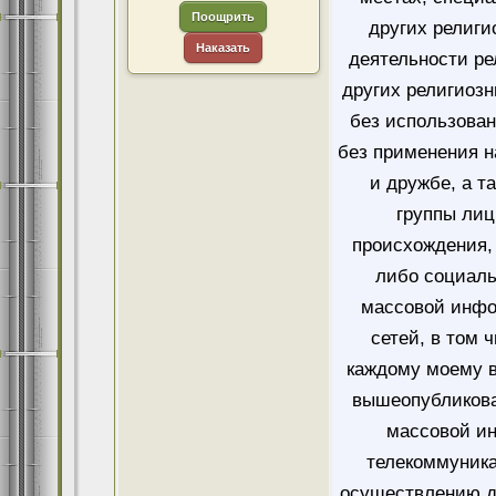
Поощрить
других религи
Наказать
деятельности ре
других религиозн
без использован
без применения н
и дружбе, а т
группы лиц
происхождения, 
либо социаль
массовой инфо
сетей, в том 
каждому моему в
вышеопубликова
массовой и
телекоммуника
осуществлению д