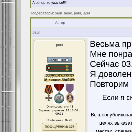
А вечер-то удался!!!!
Модераторы: paul_head, paul, uZer
Автор
paul
Весьма пр
paul
Мне понра
Сейчас 03
Я доволен
Повторим 
Если я с
ID пользователя #3
Зарегистрирован: 19.10.06 :
09:51
Вышеопубликован
Сообщений: 9773
целях выказа
ПООЩРЕНИЙ: 376
местах, специ