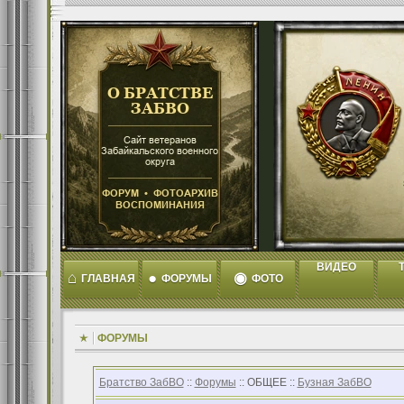
ВИДЕО
T
⌂
●
◉
ГЛАВНАЯ
ФОРУМЫ
ФОТО
ФОРУМЫ
Братство ЗабВО
::
Форумы
:: ОБЩЕЕ ::
Бузная ЗабВО