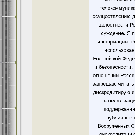
телекоммуника
осуществлению д
целостности Ро
суждение. Я 
информации об
использован
Российской Феде
и безопасности,
отношении Росси
запрещаю читать 
дискредитирую и
в целях защ
поддержания
публичные 
Вооруженных Си
дискредитацию