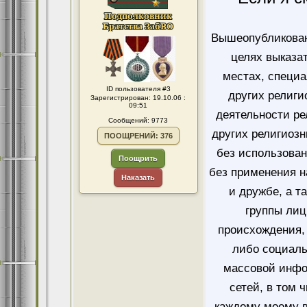
Вышеопубликован
целях выказа
местах, специ
ID пользователя #3
других религи
Зарегистрирован: 19.10.06 :
09:51
деятельности ре
Сообщений: 9773
других религиозн
ПООЩРЕНИЙ: 376
без использован
Поощрить
без применения н
Наказать
и дружбе, а т
группы лиц
происхождения, 
либо социаль
массовой инфо
сетей, в том 
каждому моему в