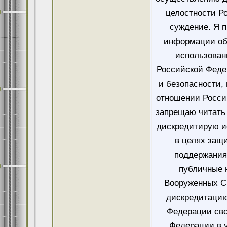
целостности Ро
суждение. Я 
информации об
использован
Российской Феде
и безопасности,
отношении Росси
запрещаю читать 
дискредитирую и
в целях защ
поддержания
публичные 
Вооруженных Си
дискредитацию
Федерации сво
Федерации в у