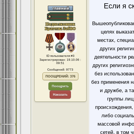
Если я с
Вышеопубликован
целях выказа
местах, специ
других религи
ID пользователя #3
деятельности ре
Зарегистрирован: 19.10.06 :
09:51
других религиозн
Сообщений: 9773
без использован
ПООЩРЕНИЙ: 376
без применения н
Поощрить
и дружбе, а т
Наказать
группы лиц
происхождения, 
либо социаль
массовой инфо
сетей, в том 