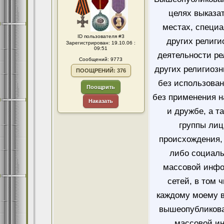
целях выказа
местах, специ
ID пользователя #3
других религи
Зарегистрирован: 19.10.06 :
09:51
деятельности ре
Сообщений: 9773
других религиозн
ПООЩРЕНИЙ: 376
без использован
Поощрить
без применения н
Наказать
и дружбе, а т
группы лиц
происхождения, 
либо социаль
массовой инфо
сетей, в том 
каждому моему в
вышеопубликова
массовой и