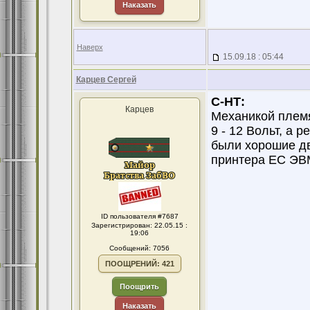
Наказать
Наверх
15.09.18 : 05:44
Карцев Сергей
С-НТ:
Карцев
Механикой племя
9 - 12 Вольт, а 
были хорошие дв
принтера ЕС ЭВМ
ID пользователя #7687
Зарегистрирован: 22.05.15 :
19:06
Сообщений: 7056
ПООЩРЕНИЙ: 421
Поощрить
Наказать