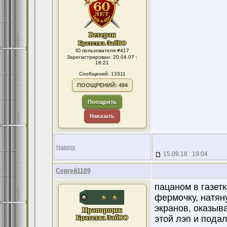
ID пользователя #417
Зарегистрирован: 20.04.07 :
18:21
Сообщений: 13311
ПООЩРЕНИЙ: 494
Поощрить
Наказать
Наверх
15.09.18 : 19:04
Сергей1109
пацаном в газет
фермочку, натяну
экранов, оказыва
этой лэп и подал