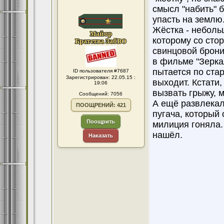
смысл "набить" б
упасть на землю
Жёстка - неболь
которому со сто
свинцовой брони
в фильме "Зерка
пытается по стар
ID пользователя #7687
Зарегистрирован: 22.05.15 :
выходит. Кстати
19:06
вызвать грыжу, м
Сообщений: 7056
А ещё развлекал
ПООЩРЕНИЙ: 421
пугача, который 
Поощрить
милиция гоняла. 
нашёл.
Наказать