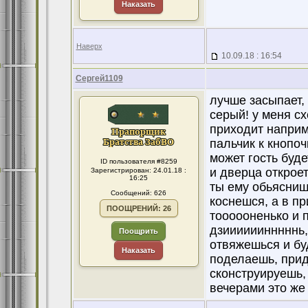
Наказать
Наверх
10.09.18 : 16:54
Сергей1109
лучше засыпает
серый! у меня сх
приходит наприме
пальчик к кнопоч
может гость буд
ID пользователя #8259
и дверца откроет
Зарегистрирован: 24.01.18 :
16:25
ты ему обьяснишь
Сообщений: 626
коснешся, а в п
ПООЩРЕНИЙ: 26
тоооооненько и 
дзиииииинннннь,
Поощрить
отвяжешься и буд
Наказать
поделаешь, приде
сконструируешь, 
вечерами это же