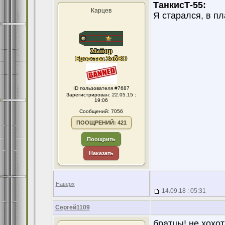
ТанкисТ-55:
Карцев
Я старался, в п
ID пользователя #7687
Зарегистрирован: 22.05.15 :
19:06
Сообщений: 7056
ПООЩРЕНИЙ: 421
Поощрить
Наказать
Наверх
14.09.18 : 05:31
Сергей1109
братцы! не хохот