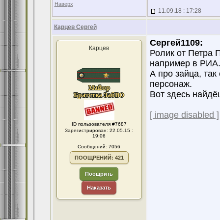
Наверх
11.09.18 : 17:28
Карцев Сергей
Сергей1109:
Карцев
Ролик от Петра 
например в РИА
А про зайца, так
персонаж.
Вот здесь найдё
[ image disabled ]
ID пользователя #7687
Зарегистрирован: 22.05.15 :
19:06
Сообщений: 7056
ПООЩРЕНИЙ: 421
Поощрить
Наказать