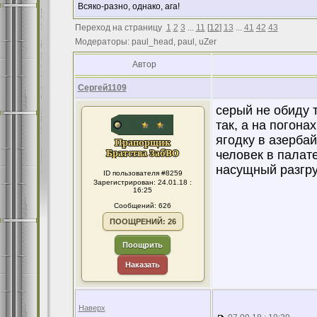
Всяко-разно, однако, ага!
Переход на страницу
1
2
3
...
11
[
12
]
13
...
41
42
43
Модераторы: paul_head, paul, uZer
Автор
Сергей1109
серый не обиду т
так, а на погон
ягодку в азерба
человек в палат
насущный разгру
ID пользователя #8259
Зарегистрирован: 24.01.18 :
16:25
Сообщений: 626
ПООЩРЕНИЙ: 26
Поощрить
Наказать
Наверх