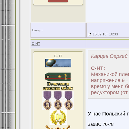
Наверх
15.09.18 : 10:33
С-НТ
Карцев Сергей 
С-НТ
С-НТ:
Механикой плем
напряжение 9 -
время у меня б
редуктором (от
У нас Польский 
ЗабВО 76-78