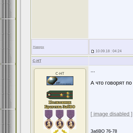
Наверх
10.09.18 : 04:24
С-НТ
...
С-НТ
А что говорят по
[ image disabled ]
ЗабВО 76-78