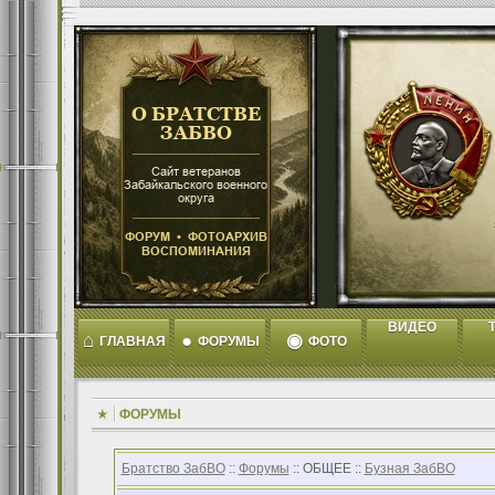
ВИДЕО
T
⌂
●
◉
ГЛАВНАЯ
ФОРУМЫ
ФОТО
ФОРУМЫ
Братство ЗабВО
::
Форумы
:: ОБЩЕЕ ::
Бузная ЗабВО