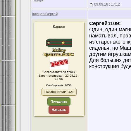
Наверх
09.09.18 : 17:12
Карцев Сергей
Сергей1109:
Карцев
Один, один магни
наматывал, прав
из старенького 
сиденья, но Маша
другим игрушкам
Для больших дет
конструкция буд
ID пользователя #7687
Зарегистрирован: 22.05.15 :
19:06
Сообщений: 7056
ПООЩРЕНИЙ: 421
Поощрить
Наказать