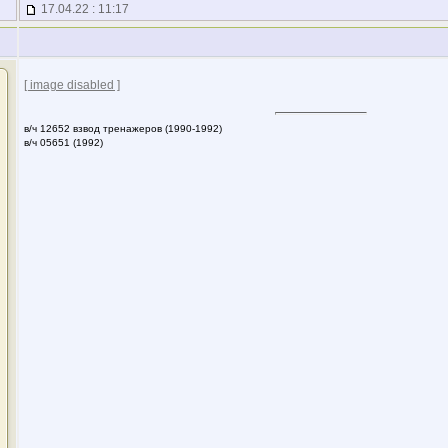
17.04.22 : 11:17
[ image disabled ]
в/ч 12652 взвод тренажеров (1990-1992)
в/ч 05651 (1992)