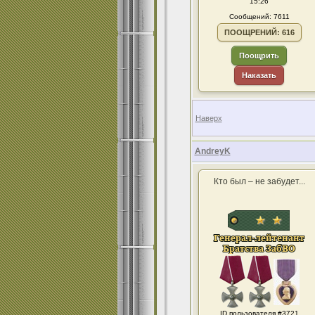
15:26
Сообщений: 7611
ПООЩРЕНИЙ: 616
Поощрить
Наказать
Наверх
AndreyK
Кто был – не забудет...
ID пользователя #3721