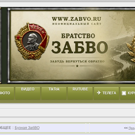
ВИДЕО
TikTok
RUTUBE
✈
▣
ФОТО
ТЕЛЕГА
КУР
ОБЩЕЕ ::
Бузная ЗабВО
<<
Пре