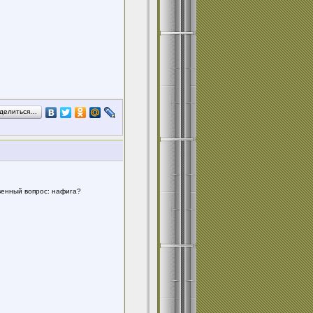
делиться…
твенный вопрос: нафига?