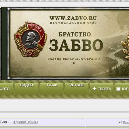
ВИДЕО
TikTok
RUTUBE
✈
▣
ФОТО
ТЕЛЕГА
КУР
ОБЩЕЕ ::
Бузная ЗабВО
<<
Пре