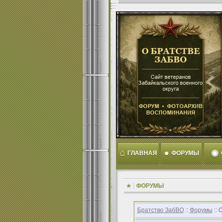
⌂
●
◉
ГЛАВНАЯ
ФОРУМЫ
ФОРУМЫ
Братство ЗабВО
::
Форумы
:: 