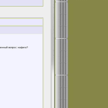
твенный вопрос: нафига?