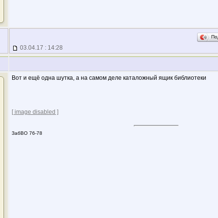
По
03.04.17 : 14:28
Вот и ещё одна шутка, а на самом деле каталожный ящик библиотеки
[ image disabled ]
ЗабВО 76-78