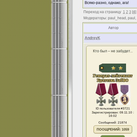
Всяко-разно, однако, ага!
Переход на страницу
1
2
3
[
4
]
Модераторы: paul_head, paul,
Автор
AndreyK
Кто был – не забудет...
ID пользователя #3721
Зарегистрирован: 09.11.10 :
16:02
Сообщений: 21874
ПООЩРЕНИЙ: 1059