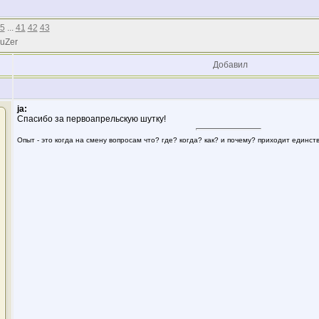
5
...
41
42
43
 uZer
Добавил
ja:
Спасибо за первоапрельскую шутку!
Опыт - это когда на смену вопросам что? где? когда? как? и почему? приходит единс