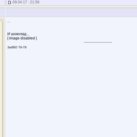
09.04.17 : 21:56
...
И шоколад...
[ image disabled ]
ЗабВО 76-78