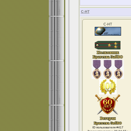
С-НТ
С-НТ
ID пользователя #417