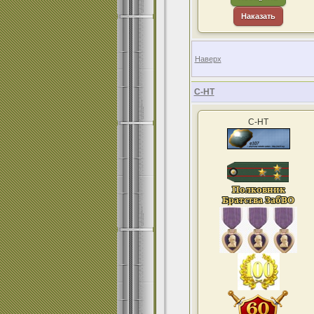
Наказать
Наверх
С-НТ
С-НТ