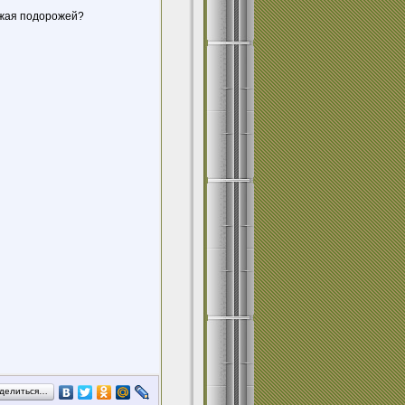
вежая подорожей?
делиться…