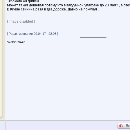
1кг около 40 гривен.
Может такая дешевая потому что в вакуумной упаковке до 23 мая? , а с
В Киеве свинина раза в два дороже. Давно не покупал .
[ image disabled ]
[ Редактирование 09.04.17 : 22:05 ]
ЗабВО 76-78
По