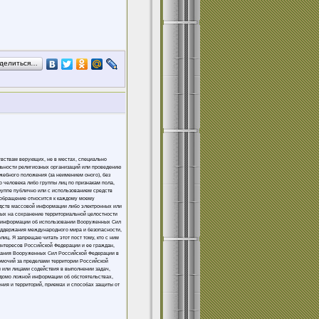
делиться…
увствам верующих, не в местах, специально
льности религиозных организаций или проведению
жебного положения (за неимением оного), без
 человека либо группы лиц по признакам пола,
группе публично или с использованием средств
 обращение относится к каждому моему
едств массовой информации либо электронных или
ных на сохранение территориальной целостности
ой информации об использовании Вооруженных Сил
оддержания международного мира и безопасности,
ц. Я запрещаю читать этот пост тому, кто с ним
интересов Российской Федерации и ее граждан,
вания Вооруженных Сил Российской Федерации в
омочий за пределами территории Российской
 или лицами содействия в выполнении задач,
домо ложной информации об обстоятельствах,
ния и территорий, приемах и способах защиты от