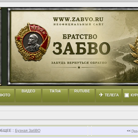
ВИДЕО
TikTok
RUTUBE
✈
▣
ФОТО
ТЕЛЕГА
КУР
ОБЩЕЕ ::
Бузная ЗабВО
<<
Пре