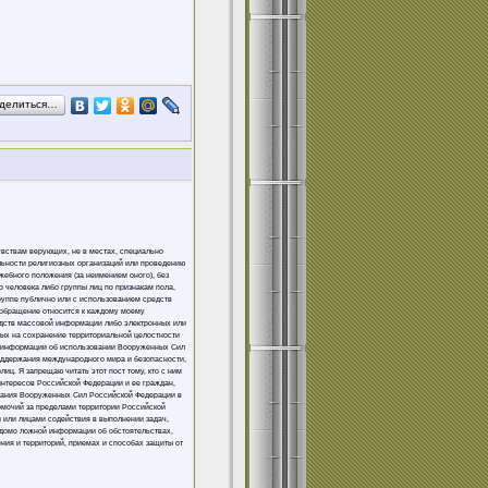
делиться…
увствам верующих, не в местах, специально
льности религиозных организаций или проведению
жебного положения (за неимением оного), без
 человека либо группы лиц по признакам пола,
группе публично или с использованием средств
 обращение относится к каждому моему
едств массовой информации либо электронных или
ных на сохранение территориальной целостности
ой информации об использовании Вооруженных Сил
оддержания международного мира и безопасности,
ц. Я запрещаю читать этот пост тому, кто с ним
интересов Российской Федерации и ее граждан,
вания Вооруженных Сил Российской Федерации в
омочий за пределами территории Российской
 или лицами содействия в выполнении задач,
домо ложной информации об обстоятельствах,
ния и территорий, приемах и способах защиты от