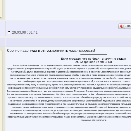
По
29.03.08 : 01:41
Срочно надо туда в отпуск кого-нить командировать!
Если я сказал, что не брал - значит не отдам!
ст. Безречная 96-98 ВПОГ
Вышеопубликованным постом, я, выражая явное уважение к обществу и в целях выказать уважение к религиозным ч
предназначенных для проведения богослужений, других религиозных обрядов и церемоний, без воспрепятствования деяте
богослужений, других религиозных обрядов и церемоний, неорганизованно и в одиночку, без использования своего слу
применения насилия или с угрозой его применения призываю к любви и дружбе, а также возвышению достоинства каждого
расы, национальности, языка, происхождения, отношения к религии, а равно принадлежности к какой-либо социальной 
массовой информации либо информационно-телекоммуникационных сетей, в том числе сети "Интернет". Данное
вышеопубликованному посту и собеседнику. Кроме того, вышеопубликованным постом, я публично и с использованием ср
информационно-телекоммуникационных сетей (включая сеть "Интернет") призываю к осуществлению действий, направлен
Российской Федерации. Кроме того - это моё оценочное суждение. Я против публичного распространения заведомо ложн
РФ, дискредитации использования Вооруженных Сил РФ в целях защиты интересов Российской Федерации и ее граждан, п
призывов к введению мер ограничительного характера в отношении Российской Федерации, граждан РФ или российских юрли
не согласен. Этим постом я не дискредитирую использование Вооруженных Сил Российской Федерации в целях защиты 
поддержания международного мира и безопасности, в том числе публичные не призываю к воспрепятствованию использо
указанных целях, либо на дискредитацию исполнения государственными органами Российской Федерации своих полн
Федерации в указанных целях, а равно на дискредитацию оказания добровольческими формированиями, организациями
возложенных на Вооруженные Силы Российской Федерации. Не распространяю под видом достоверных сообщений заве
представляющих угрозу жизни и безопасности граждан, и (или) о принимаемых мерах по обеспечению безопасности населе
указанных обстоятельств