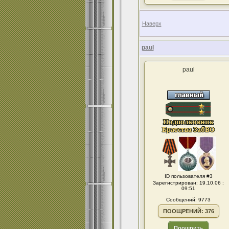
Наверх
paul
paul
ID пользователя #3
Зарегистрирован: 19.10.06 :
09:51
Сообщений: 9773
ПООЩРЕНИЙ: 376
Поощрить