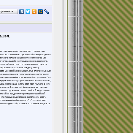
делиться…
зашел.
увствам верующих, не в местах, специально
льности религиозных организаций или проведению
жебного положения (за неимением оного), без
 человека либо группы лиц по признакам пола,
группе публично или с использованием средств
 обращение относится к каждому моему
едств массовой информации либо электронных или
ных на сохранение территориальной целостности
ой информации об использовании Вооруженных Сил
оддержания международного мира и безопасности,
ц. Я запрещаю читать этот пост тому, кто с ним
интересов Российской Федерации и ее граждан,
вания Вооруженных Сил Российской Федерации в
омочий за пределами территории Российской
 или лицами содействия в выполнении задач,
домо ложной информации об обстоятельствах,
ния и территорий, приемах и способах защиты от