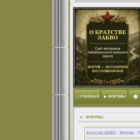
⌂
●
◉
ГЛАВНАЯ
ФОРУМЫ
ФОРУМЫ
Братство ЗабВО
::
Форумы
:: 