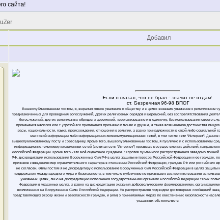
го сайта!
 uZer
Добавил
Если я сказал, что не брал - значит не отдам!
ст. Безречная 96-98 ВПОГ
Вышеопубликованным постом, я, выражая явное уважение к обществу и в целях выказать уважение к религиозным ч
предназначенных для проведения богослужений, других религиозных обрядов и церемоний, без воспрепятствования деяте
богослужений, других религиозных обрядов и церемоний, неорганизованно и в одиночку, без использования своего слу
применения насилия или с угрозой его применения призываю к любви и дружбе, а также возвышению достоинства каждого
расы, национальности, языка, происхождения, отношения к религии, а равно принадлежности к какой-либо социальной 
массовой информации либо информационно-телекоммуникационных сетей, в том числе сети "Интернет". Данное
вышеопубликованному посту и собеседнику. Кроме того, вышеопубликованным постом, я публично и с использованием ср
информационно-телекоммуникационных сетей (включая сеть "Интернет") призываю к осуществлению действий, направлен
Российской Федерации. Кроме того - это моё оценочное суждение. Я против публичного распространения заведомо ложн
РФ, дискредитации использования Вооруженных Сил РФ в целях защиты интересов Российской Федерации и ее граждан, п
призывов к введению мер ограничительного характера в отношении Российской Федерации, граждан РФ или российских юрли
не согласен. Этим постом я не дискредитирую использование Вооруженных Сил Российской Федерации в целях защиты 
поддержания международного мира и безопасности, в том числе публичные не призываю к воспрепятствованию использо
указанных целях, либо на дискредитацию исполнения государственными органами Российской Федерации своих полн
Федерации в указанных целях, а равно на дискредитацию оказания добровольческими формированиями, организациями
возложенных на Вооруженные Силы Российской Федерации. Не распространяю под видом достоверных сообщений заве
представляющих угрозу жизни и безопасности граждан, и (или) о принимаемых мерах по обеспечению безопасности населе
указанных обстоятельств