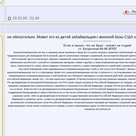
По
29.03.08 : 01:49
не обязательно. Может кто из детей забайкальцев с военной базы США 
Если я сказал, что не брал - значит не отдам!
ст. Безречная 96-98 ВПОГ
Вышеопубликованным постом, я, выражая явное уважение к обществу и в целях выказать уважение к религиозным ч
предназначенных для проведения богослужений, других религиозных обрядов и церемоний, без воспрепятствования деяте
богослужений, других религиозных обрядов и церемоний, неорганизованно и в одиночку, без использования своего слу
применения насилия или с угрозой его применения призываю к любви и дружбе, а также возвышению достоинства каждого
расы, национальности, языка, происхождения, отношения к религии, а равно принадлежности к какой-либо социальной 
массовой информации либо информационно-телекоммуникационных сетей, в том числе сети "Интернет". Данное
вышеопубликованному посту и собеседнику. Кроме того, вышеопубликованным постом, я публично и с использованием ср
информационно-телекоммуникационных сетей (включая сеть "Интернет") призываю к осуществлению действий, направлен
Российской Федерации. Кроме того - это моё оценочное суждение. Я против публичного распространения заведомо ложн
РФ, дискредитации использования Вооруженных Сил РФ в целях защиты интересов Российской Федерации и ее граждан, п
призывов к введению мер ограничительного характера в отношении Российской Федерации, граждан РФ или российских юрли
не согласен. Этим постом я не дискредитирую использование Вооруженных Сил Российской Федерации в целях защиты 
поддержания международного мира и безопасности, в том числе публичные не призываю к воспрепятствованию использо
указанных целях, либо на дискредитацию исполнения государственными органами Российской Федерации своих полн
Федерации в указанных целях, а равно на дискредитацию оказания добровольческими формированиями, организациями
возложенных на Вооруженные Силы Российской Федерации. Не распространяю под видом достоверных сообщений заве
представляющих угрозу жизни и безопасности граждан, и (или) о принимаемых мерах по обеспечению безопасности населе
указанных обстоятельств