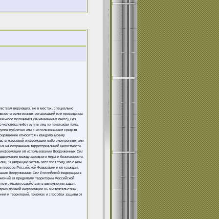
увствам верующих, не в местах, специально
льности религиозных организаций или проведению
жебного положения (за неимением оного), без
 человека либо группы лиц по признакам пола,
группе публично или с использованием средств
 обращение относится к каждому моему
едств массовой информации либо электронных или
ных на сохранение территориальной целостности
ой информации об использовании Вооруженных Сил
оддержания международного мира и безопасности,
ц. Я запрещаю читать этот пост тому, кто с ним
интересов Российской Федерации и ее граждан,
вания Вооруженных Сил Российской Федерации в
омочий за пределами территории Российской
 или лицами содействия в выполнении задач,
домо ложной информации об обстоятельствах,
ния и территорий, приемах и способах защиты от