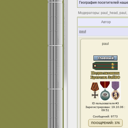
География посетителей наше
Модераторы: paul_head, paul,
Автор
paul
paul
ID пользователя #3
Зарегистрирован: 19.10.06 :
09:51
Сообщений: 9773
ПООЩРЕНИЙ: 376