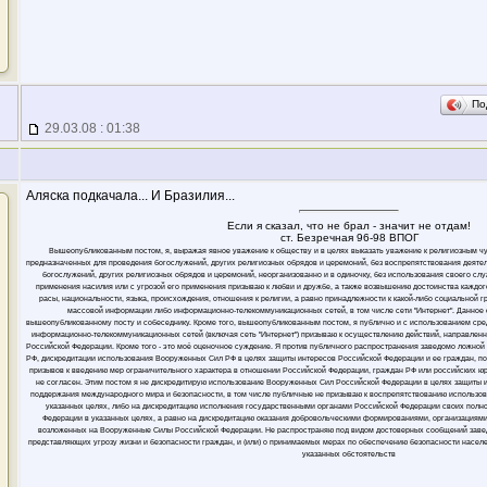
По
29.03.08 : 01:38
Аляска подкачала... И Бразилия...
Если я сказал, что не брал - значит не отдам!
ст. Безречная 96-98 ВПОГ
Вышеопубликованным постом, я, выражая явное уважение к обществу и в целях выказать уважение к религиозным ч
предназначенных для проведения богослужений, других религиозных обрядов и церемоний, без воспрепятствования деяте
богослужений, других религиозных обрядов и церемоний, неорганизованно и в одиночку, без использования своего слу
применения насилия или с угрозой его применения призываю к любви и дружбе, а также возвышению достоинства каждого
расы, национальности, языка, происхождения, отношения к религии, а равно принадлежности к какой-либо социальной 
массовой информации либо информационно-телекоммуникационных сетей, в том числе сети "Интернет". Данное
вышеопубликованному посту и собеседнику. Кроме того, вышеопубликованным постом, я публично и с использованием ср
информационно-телекоммуникационных сетей (включая сеть "Интернет") призываю к осуществлению действий, направлен
Российской Федерации. Кроме того - это моё оценочное суждение. Я против публичного распространения заведомо ложн
РФ, дискредитации использования Вооруженных Сил РФ в целях защиты интересов Российской Федерации и ее граждан, п
призывов к введению мер ограничительного характера в отношении Российской Федерации, граждан РФ или российских юрли
не согласен. Этим постом я не дискредитирую использование Вооруженных Сил Российской Федерации в целях защиты 
поддержания международного мира и безопасности, в том числе публичные не призываю к воспрепятствованию использо
указанных целях, либо на дискредитацию исполнения государственными органами Российской Федерации своих полн
Федерации в указанных целях, а равно на дискредитацию оказания добровольческими формированиями, организациями
возложенных на Вооруженные Силы Российской Федерации. Не распространяю под видом достоверных сообщений заве
представляющих угрозу жизни и безопасности граждан, и (или) о принимаемых мерах по обеспечению безопасности населе
указанных обстоятельств