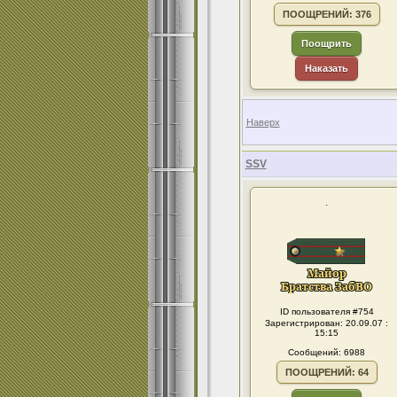
ПООЩРЕНИЙ: 376
Поощрить
Наказать
Наверх
SSV
.
ID пользователя #754
Зарегистрирован: 20.09.07 :
15:15
Сообщений: 6988
ПООЩРЕНИЙ: 64