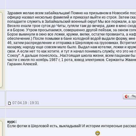
Здравия желаю всем забайкальцам! Помню на призывном в Новосибе пос
офицер назвал несколько фамилий и приказал выйти из строя. Затем ск
попадаете служить в Забайкальский военный округ! Мы все поржали, а зря
Весело ехали трое суток до Читы, гуляли там до вечера, даже в кино схо
и в Борзю. Утром просыпаемся, совершенно другой пейзаж, за окном сопки
Борзе выкинули в окно все ложки, кружки, вилки, остатки провианта, а н
обеспечение.) После помывки в бане холодной водой выдали форму, мне 
46, затем распределение и отправка в Шерловую на грузовиках. Встретил
казарму, народу еще совсем мало было. Выдал нам котелки, ложки и кружк
свои. А если нет то как хотите. и тут я начал понимать службу, что это н
Союзу". А дальше понеслось...Настоящая школа жизни, всем пацанам бы 
части с июля по ноябрь 1987 г, 1 рота, взвод электриков. Сержанты Жва
Гаранин Алексей.
По
07.04.19 : 19:31
курс:
Если фотки в Шерловой есть, выкладывай! И истории интересные расска