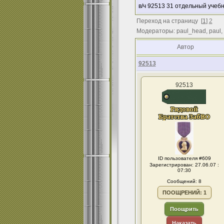
в/ч 92513 31 отдельный уче
Переход на страницу
[
1
]
2
Модераторы: paul_head, paul,
Автор
92513
92513
ID пользователя #609
Зарегистрирован: 27.06.07 :
07:30
Сообщений: 8
ПООЩРЕНИЙ: 1
Поощрить
Наказать