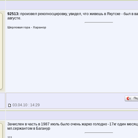
92513:
произвел рекогносцировку, увидел, что живешь в Якутске - был в в
августе.
Шерловая гора - Харанор
По
03.04.10 : 14:29
Зачислен в часть в 1987 июль было очень жарко голодно -17кг один меся
мл.сержантом в Баганур
111