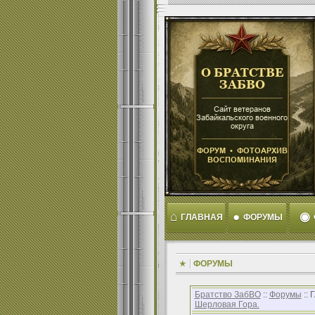
⌂
●
◉
ГЛАВНАЯ
ФОРУМЫ
ФОРУМЫ
Братство ЗабВО
::
Форумы
::
Шерловая Гора.