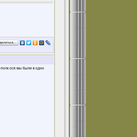
делиться…
 полк ося мы были в одно