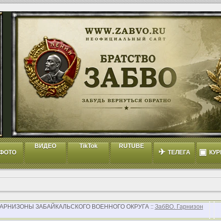
ВИДЕО
TikTok
RUTUBE
✈
▣
ФОТО
ТЕЛЕГА
КУР
 ГАРНИЗОНЫ ЗАБАЙКАЛЬСКОГО ВОЕННОГО ОКРУГА ::
ЗабВО. Гарнизон