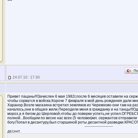
По
24.07.10 : 17:30
Привет пацаны!!!Зачислен 6 мая 1982г,после 6 месяцев оставили на серж
чтобы сорватся в войска.Короче 7 февраля в мой день рождения дали мн
Харанор.Возле магазина встретил земляков из Черемхово-они там на ра
началось,они в общаге жили.Переодели меня в гражданку и на танцы!!!О
мороз,а я бегом до Шерловой,чтобы до поверки успеть,не успел.ОГРЕБСЯ
полной...Вообщем по весне нас всех (5 человек)мл. сержантов отправили 
богу.Попал в десантуру,был старшиной роты десантной разведки.КРАСОТ
ДЕСАНТ.