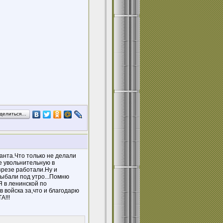
делиться…
анта.Что только не делали
е увольнительную в
зрезе работали.Ну и
дыбали под утро...Помню
 в ленинской по
в войска за,что и благодарю
А!!!