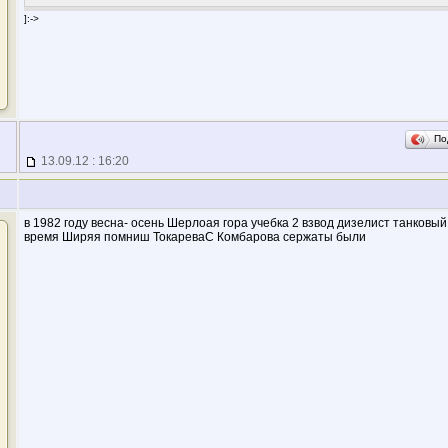
]:->
По
13.09.12 : 16:20
в 1982 году весна- осень Шерлоая гора учебка 2 взвод дизелист танковый
время Ширяя помниш ТокареваС Комбарова сержаты были