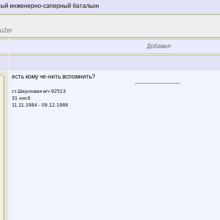
бный инженерно-саперный батальон
 uZer
Добавил
есть кому че-нить вспомнить?
ст.Шерловая в/ч 92513
31 оисб
11.11.1984 - 08.12.1986