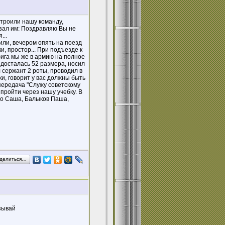
троили нашу команду,
азал им: Поздравляю Вы не
...
дили, вечером опять на поезд
, простор... При подъезде к
афига мы же в армию на полное
досталась 52 размера, носил
 сержант 2 роты, проводил в
и, говорит у вас должны быть
е передача "Служу советскому
пройти через нашу учебку. В
нко Саша, Балыков Паша,
делиться…
зывай