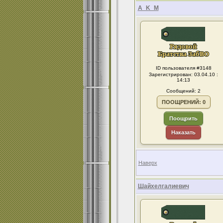
A_K_M
ID пользователя #3148
Зарегистрирован: 03.04.10 :
14:13
Сообщений: 2
ПООЩРЕНИЙ: 0
Поощрить
Наказать
Наверх
Шайхелгалиевич