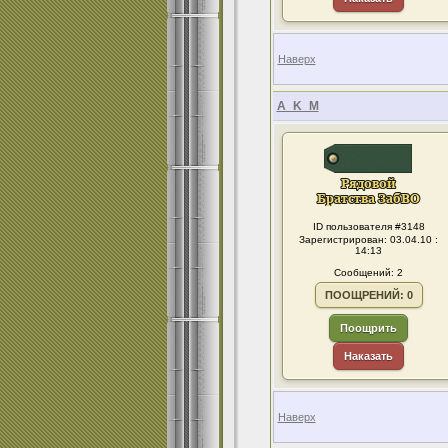
Наверх
A_K_M
ID пользователя #3148
Зарегистрирован: 03.04.10 :
14:13
Сообщений: 2
ПООЩРЕНИЙ: 0
Поощрить
Наказать
Наверх