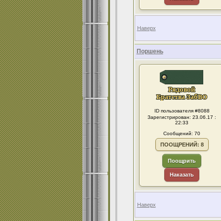
Наверх
Поршень
ID пользователя #8088
Зарегистрирован: 23.06.17 :
22:33
Сообщений: 70
ПООЩРЕНИЙ: 8
Поощрить
Наказать
Наверх