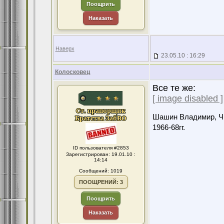
Поощрить
Наказать
Наверх
23.05.10 : 16:29
Колосковец
Все те же:
[ image disabled ]
Шашин Владимир, Чит
1966-68гг.
ID пользователя #2853
Зарегистрирован: 19.01.10 :
14:14
Сообщений: 1019
ПООЩРЕНИЙ: 3
Поощрить
Наказать