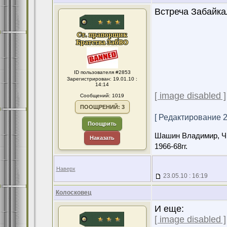
Встреча Забайкаль
ID пользователя #2853
Зарегистрирован: 19.01.10 :
14:14
[ image disabled ]
Сообщений: 1019
ПООЩРЕНИЙ: 3
[ Редактирование 25
Поощрить
Шашин Владимир, Чит
Наказать
1966-68гг.
Наверх
23.05.10 : 16:19
Колосковец
И еще:
[ image disabled ]