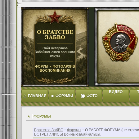
ВИДЕО
T
⌂
●
◉
ГЛАВНАЯ
ФОРУМЫ
ФОТО
ФОРУМЫ
Братство ЗабВО
::
Форумы
:: О РАБОТЕ ФОРУМА (не стреляйт
ВСТРЕТИЛИСЬ! Воины-забайкальцы.