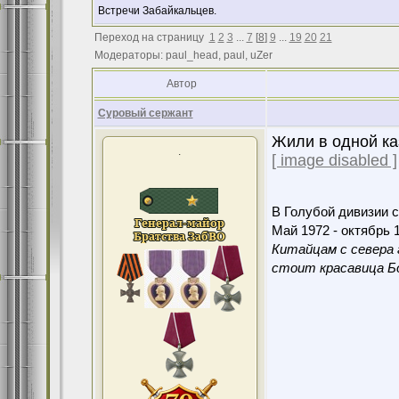
Встречи Забайкальцев.
Переход на страницу
1
2
3
...
7
[
8
]
9
...
19
20
21
Модераторы: paul_head, paul, uZer
Автор
Суровый сержант
Жили в одной каз
.
[ image disabled ]
В Голубой дивизии с
Май 1972 - октябрь 1
Китайцам с севера 
стоит красавица Бо