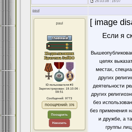
26.03.08 : 16:07
paul
[ image dis
paul
Если я с
Вышеопубликован
целях выказа
местах, специ
других религи
ID пользователя #3
деятельности ре
Зарегистрирован: 19.10.06 :
09:51
других религиозн
Сообщений: 9773
без использован
ПООЩРЕНИЙ: 376
без применения н
Поощрить
и дружбе, а т
Наказать
группы лиц