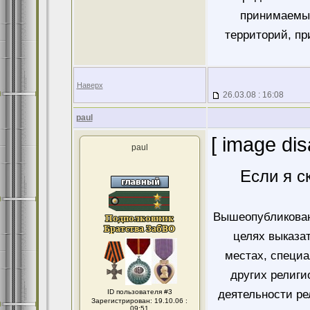
принимаемых
территорий, пр
Наверх
26.03.08 : 16:08
paul
[ image dis
paul
Если я с
Вышеопубликован
целях выказа
местах, специ
других религи
ID пользователя #3
деятельности ре
Зарегистрирован: 19.10.06 :
09:51