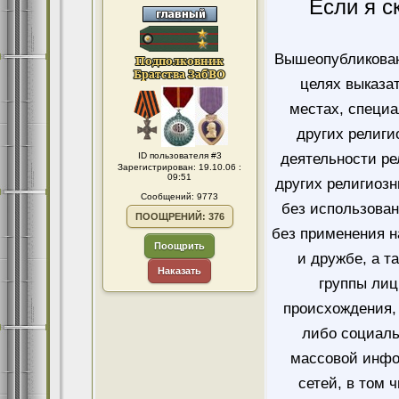
Если я с
Вышеопубликован
целях выказа
местах, специ
других религи
ID пользователя #3
деятельности ре
Зарегистрирован: 19.10.06 :
09:51
других религиозн
Сообщений: 9773
без использован
ПООЩРЕНИЙ: 376
без применения н
Поощрить
и дружбе, а т
Наказать
группы лиц
происхождения, 
либо социаль
массовой инфо
сетей, в том 