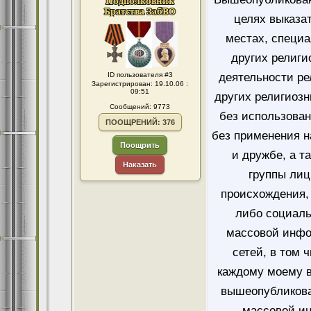
целях выказа
местах, специ
других религи
ID пользователя #3
деятельности ре
Зарегистрирован: 19.10.06 :
09:51
других религиозн
Сообщений: 9773
без использован
ПООЩРЕНИЙ: 376
без применения н
Поощрить
и дружбе, а т
Наказать
группы лиц
происхождения, 
либо социаль
массовой инфо
сетей, в том 
каждому моему в
вышеопубликова
массовой и