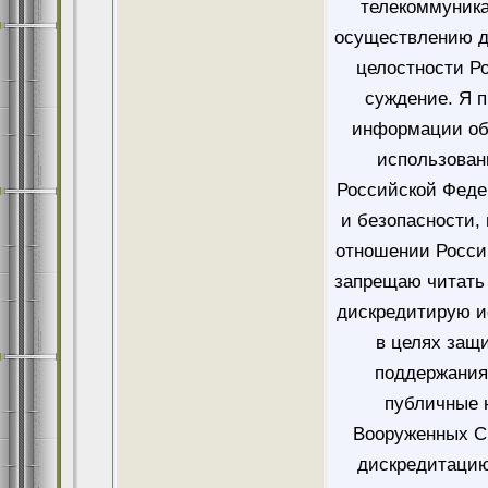
телекоммуника
осуществлению д
целостности Ро
суждение. Я 
информации об
использован
Российской Феде
и безопасности,
отношении Росси
запрещаю читать 
дискредитирую и
в целях защ
поддержания
публичные 
Вооруженных Си
дискредитацию