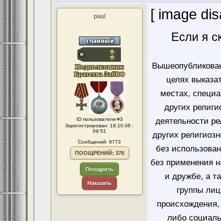
[ image dis
paul
Если я с
Вышеопубликован
целях выказа
местах, специ
других религи
ID пользователя #3
деятельности ре
Зарегистрирован: 19.10.06 :
09:51
других религиозн
Сообщений: 9773
без использован
ПООЩРЕНИЙ: 376
без применения н
Поощрить
и дружбе, а т
Наказать
группы лиц
происхождения, 
либо социаль