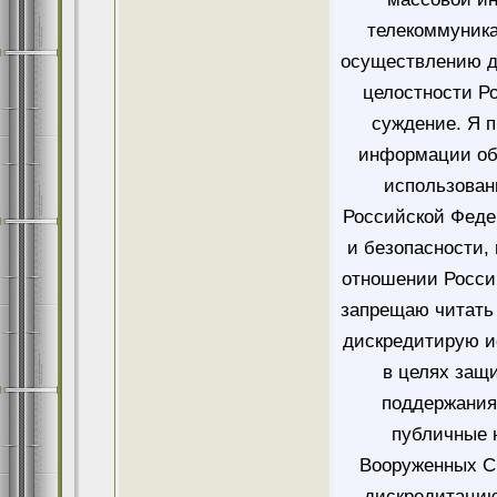
телекоммуника
осуществлению д
целостности Ро
суждение. Я 
информации об
использован
Российской Феде
и безопасности,
отношении Росси
запрещаю читать 
дискредитирую и
в целях защ
поддержания
публичные 
Вооруженных Си
дискредитацию