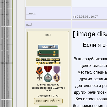
Наверх
26.03.08 : 16:07
paul
[ image dis
paul
Если я с
Вышеопубликован
целях выказа
местах, специ
других религи
ID пользователя #3
деятельности ре
Зарегистрирован: 19.10.06 :
09:51
других религиозн
Сообщений: 9773
без использован
ПООЩРЕНИЙ: 376
без применения н