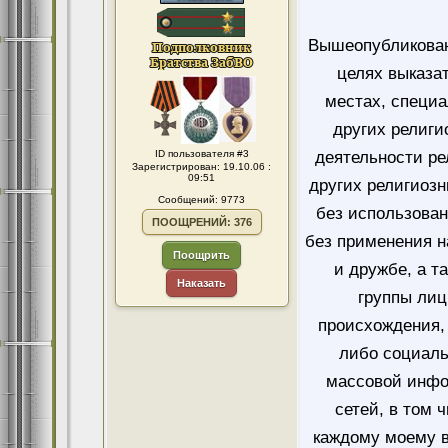
Вышеопубликован
целях выказа
местах, специ
других религи
ID пользователя #3
деятельности ре
Зарегистрирован: 19.10.06 :
09:51
других религиозн
Сообщений: 9773
без использован
ПООЩРЕНИЙ: 376
без применения н
Поощрить
и дружбе, а т
Наказать
группы лиц
происхождения, 
либо социаль
массовой инфо
сетей, в том 
каждому моему в