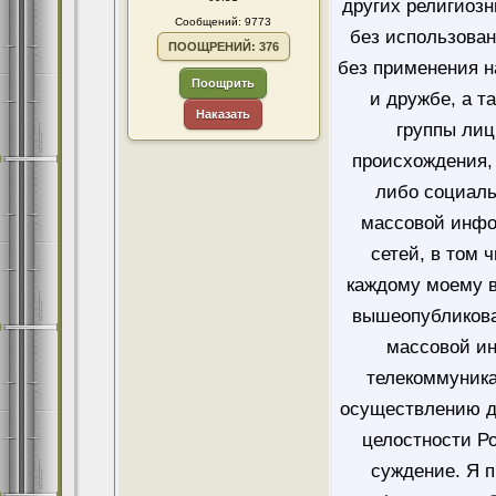
других религиозн
Сообщений: 9773
без использован
ПООЩРЕНИЙ: 376
без применения н
Поощрить
и дружбе, а т
Наказать
группы лиц
происхождения, 
либо социаль
массовой инфо
сетей, в том 
каждому моему в
вышеопубликова
массовой и
телекоммуника
осуществлению д
целостности Ро
суждение. Я 