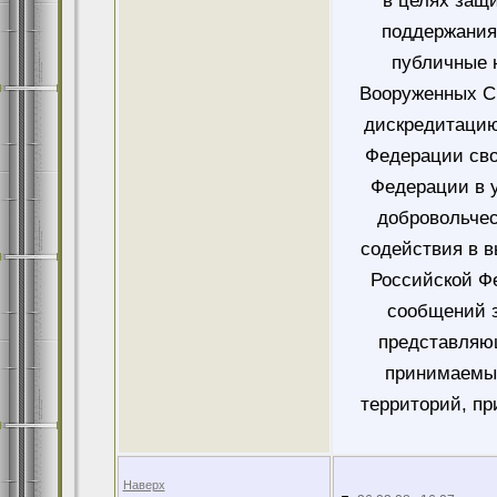
в целях защ
поддержания
публичные 
Вооруженных Си
дискредитацию
Федерации сво
Федерации в у
добровольче
содействия в 
Российской Ф
сообщений 
представляющ
принимаемых
территорий, пр
Наверх