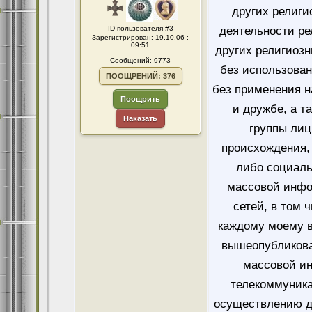
других религи
ID пользователя #3
деятельности ре
Зарегистрирован: 19.10.06 :
09:51
других религиозн
Сообщений: 9773
без использован
ПООЩРЕНИЙ: 376
без применения н
Поощрить
и дружбе, а т
Наказать
группы лиц
происхождения, 
либо социаль
массовой инфо
сетей, в том 
каждому моему в
вышеопубликова
массовой и
телекоммуника
осуществлению д