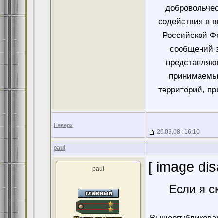
добровольче
содействия в 
Российской Ф
сообщений 
представляющ
принимаемых
территорий, пр
Наверх
26.03.08 : 16:10
paul
[ image dis
paul
Если я с
Вышеопубликован