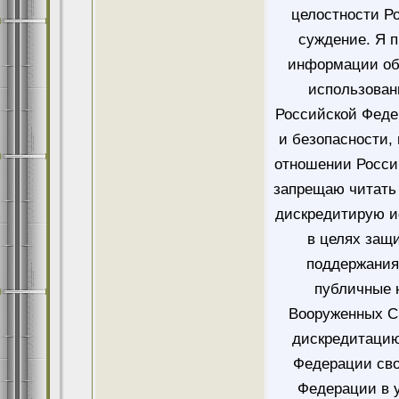
целостности Ро
суждение. Я 
информации об
использован
Российской Феде
и безопасности,
отношении Росси
запрещаю читать 
дискредитирую и
в целях защ
поддержания
публичные 
Вооруженных Си
дискредитацию
Федерации сво
Федерации в у