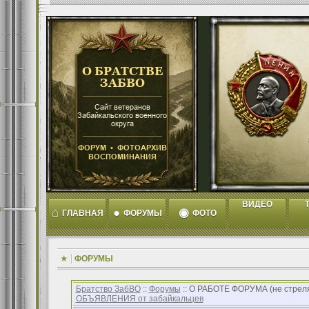
ВИДЕО
T
⌂
●
◉
ГЛАВНАЯ
ФОРУМЫ
ФОТО
ФОРУМЫ
Братство ЗабВО
::
Форумы
:: О РАБОТЕ ФОРУМА (не стреляйт
ОБЪЯВЛЕНИЯ от забайкальцев