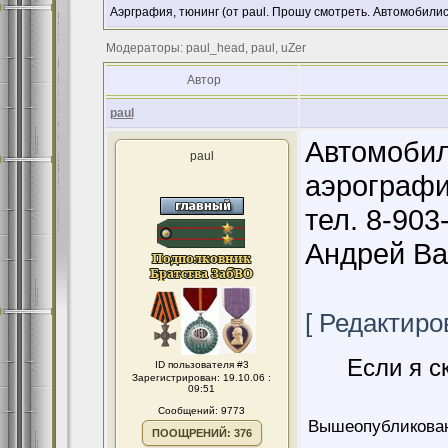
Аэрграфия, тюнинг (от paul. Прошу смотреть. Автомобилис
Модераторы: paul_head, paul, uZer
Автор
paul
Автомобил
paul
аэрограф
тел. 8-903
Андрей Ва
[ Редактиров
Если я с
ID пользователя #3
Зарегистрирован: 19.10.06 :
09:51
Сообщений: 9773
Вышеопубликован
ПООЩРЕНИЙ: 376