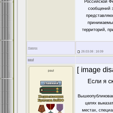
Российской Ф
сообщений 
представляющ
принимаемых
территорий, пр
Наверх
26.03.08 : 16:09
paul
[ image dis
paul
Если я с
Вышеопубликован
целях выказа
местах, специ