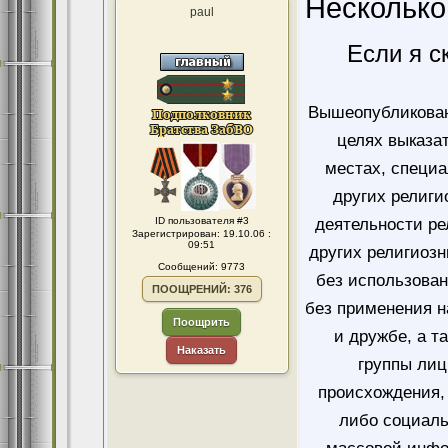
Несколько
paul
Если я с
Вышеопубликован
целях выказа
местах, специ
других религи
ID пользователя #3
деятельности ре
Зарегистрирован: 19.10.06 :
09:51
других религиозн
Сообщений: 9773
без использован
ПООЩРЕНИЙ: 376
без применения н
Поощрить
и дружбе, а т
Наказать
группы лиц
происхождения, 
либо социаль