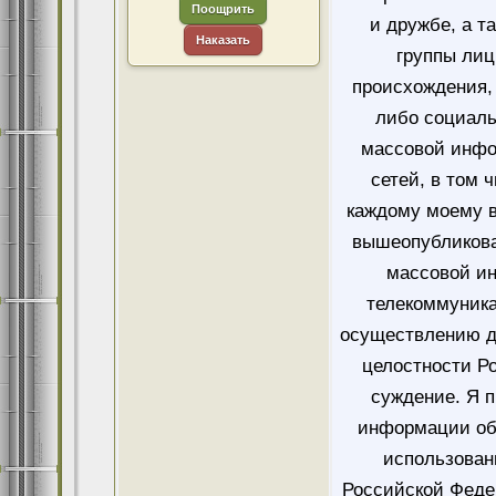
Поощрить
и дружбе, а т
Наказать
группы лиц
происхождения, 
либо социаль
массовой инфо
сетей, в том 
каждому моему в
вышеопубликова
массовой и
телекоммуника
осуществлению д
целостности Ро
суждение. Я 
информации об
использован
Российской Феде