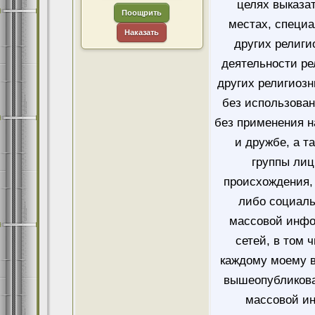
целях выказа
Поощрить
местах, специ
Наказать
других религи
деятельности ре
других религиозн
без использован
без применения н
и дружбе, а т
группы лиц
происхождения, 
либо социаль
массовой инфо
сетей, в том 
каждому моему в
вышеопубликова
массовой и