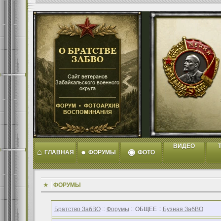
ВИДЕО
T
⌂
●
◉
ГЛАВНАЯ
ФОРУМЫ
ФОТО
ФОРУМЫ
Братство ЗабВО
::
Форумы
:: ОБЩЕЕ ::
Бузная ЗабВО