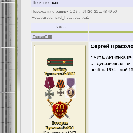
Происшествия
Переход на страницу
1
2
3
...
19
[
20
]
21
...
48
49
50
Модераторы: paul_head, paul, uZer
Автор
ТанкисТ-55
Сергей Прасоло
г. Чита, Антипиха в/
ст. Дивизионная, в/ч
ноябрь 1974 - май 1
ID пользователя #3479