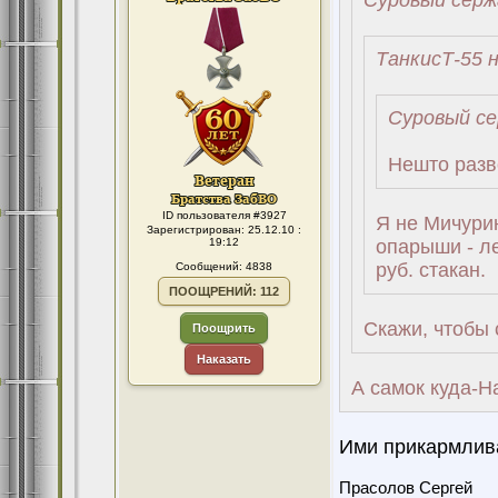
Суровый серж
ТанкисТ-55 н
Суровый се
Нешто разв
ID пользователя #3927
Я не Мичурин
Зарегистрирован: 25.12.10 :
19:12
опарыши - л
руб. стакан.
Сообщений: 4838
ПООЩРЕНИЙ: 112
Скажи, чтобы
Поощрить
Наказать
А самок куда-Н
Ими прикармлива
Прасолов Сергей