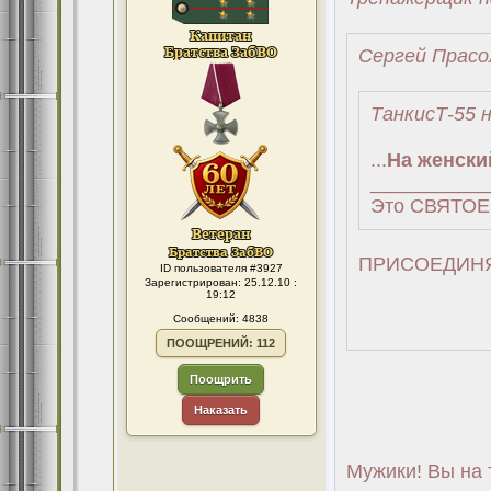
Сергей Прасо
ТанкисТ-55 н
...
На женски
___________
Это СВЯТОЕ!
ПРИСОЕДИНЯ
ID пользователя #3927
Зарегистрирован: 25.12.10 :
19:12
Сообщений: 4838
ПООЩРЕНИЙ: 112
Поощрить
Наказать
Мужики! Вы на т