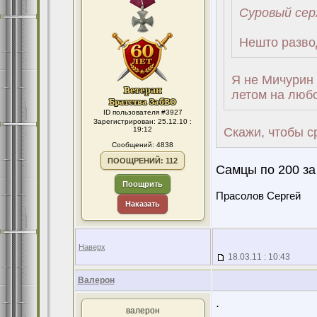
Суровый сер
Нешто разво
Я не Мичурин 
летом на любо
ID пользователя #3927
Зарегистрирован: 25.12.10 :
19:12
Скажи, чтобы 
Сообщений: 4838
ПООЩРЕНИЙ: 112
Самцы по 200 за 
Поощрить
Прасолов Сергей
Наказать
Наверх
18.03.11 : 10:43
Валерон
.
валерон