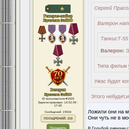
Сергей Прасо
Валерон нап
ТанкисТ-55
Валерон:
Эт
Типа фильм 
Ужас будет ког
Этого небудет,
ID пользователя #1920
Зарегистрирован: 14.02.09 :
17:45
Ложили они на м
Сообщений: 15634
Они чуть не в мо
ПООЩРЕНИЙ: 319
Поощрить
В Голубой дивизии с