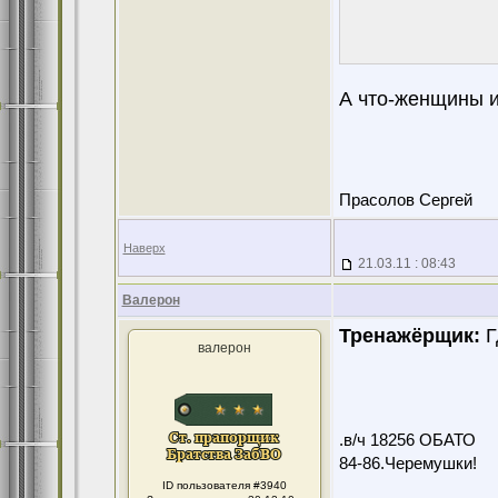
А что-женщины и
Прасолов Сергей
Наверх
21.03.11 : 08:43
Валерон
Тренажёрщик:
Г
валерон
.в/ч 18256 ОБАТО
84-86.Черемушки!
ID пользователя #3940