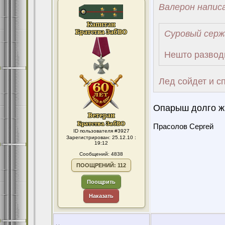
Валерон написа
Суровый серж
Нешто разводи
Лед сойдет и с
Опарыш долго жи
Прасолов Сергей
ID пользователя #3927
Зарегистрирован: 25.12.10 :
19:12
Сообщений: 4838
ПООЩРЕНИЙ: 112
Поощрить
Наказать