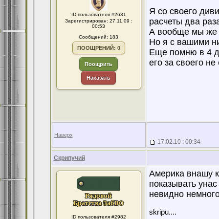
Я со своего див
ID пользователя #2631
расчеты два раза
Зарегистрирован: 27.11.09 :
00:53
А вообще мы же 
Сообщений: 183
Но я с вашими ни
ПООЩРЕНИЙ: 0
Еще помню в 4 д
его за своего не 
Поощрить
Наказать
Наверх
17.02.10 : 00:34
Скрипучий
Америка внашу к
показывать унас
невидно немного 
skripu....
ID пользователя #2982