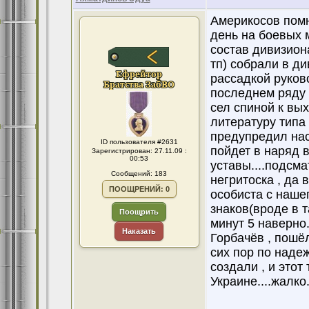
Америкосов помн
день на боевых 
состав дивизиона
тп) собрали в д
рассадкой руков
последнем ряду 
сел спиной к вых
литературу типа 
предупредил нас 
ID пользователя #2631
пойдет в наряд в
Зарегистрирован: 27.11.09 :
00:53
уставы....подсм
Сообщений: 183
негритоска , да 
ПООЩРЕНИЙ: 0
особиста с наше
знаков(вроде в т
Поощрить
минут 5 наверно.
Наказать
Горбачёв , пошёл
сих пор по наде
создали , и этот
Украине....жалко.