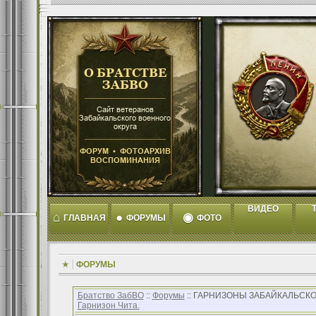
ВИДЕО
T
⌂
●
◉
ГЛАВНАЯ
ФОРУМЫ
ФОТО
ФОРУМЫ
Братство ЗабВО
::
Форумы
:: ГАРНИЗОНЫ ЗАБАЙКАЛЬСКО
Гарнизон Чита.