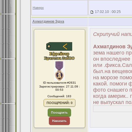
Наверх
17.02.10 : 00:25
Ахматдинов Эдуа
Скрипучий напи
Ахматдинов Э
зема нашего пр
он впоследнее 
или .фикса.Сал
был.на вещевом
на морозе помо
какой. помоги 
ID пользователя #2631
Зарегистрирован: 27.11.09 :
фото снашего п
00:53
когда америк..
Сообщений: 183
не выпускал по
ПООЩРЕНИЙ: 0
Поощрить
Наказать