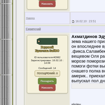
Наказать
Наверх
16.02.10 : 23:51
Скрипучий
Ахматдинов Эд
зема нашего приз
он впоследнее в
.фикса.Саламбек
вещевом Оля раб
ID пользователя #2982
морозе поморозит
Зарегистрирован: 16.02.10 :
14:09
помоги фотки вы
Сообщений: 14
снашего полка в
ПООЩРЕНИЙ: 0
америк.. приехал
выпускал пол дн
Поощрить
Наказать
skripu....