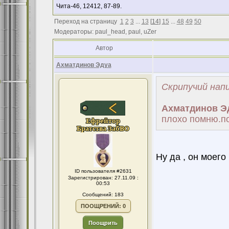
Чита-46, 12412, 87-89.
Переход на страницу
1
2
3
...
13
[
14
]
15
...
48
49
50
Модераторы: paul_head, paul, uZer
Автор
Ахматдинов Эдуа
Скрипучий напи
Ахматдинов Э
плохо помню.по
Ну да , он моего
ID пользователя #2631
Зарегистрирован: 27.11.09 :
00:53
Сообщений: 183
ПООЩРЕНИЙ: 0
Поощрить