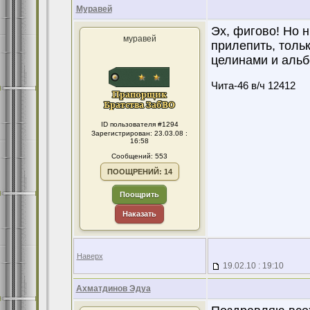
Муравей
Эх, фигово! Но н
муравей
прилепить, толь
целинами и альб
Чита-46 в/ч 12412
ID пользователя #1294
Зарегистрирован: 23.03.08 :
16:58
Сообщений: 553
ПООЩРЕНИЙ: 14
Поощрить
Наказать
Наверх
19.02.10 : 19:10
Ахматдинов Эдуа