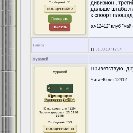
дивизион , трети
Сообщений: 51
дальше штаба лиц
ПООЩРЕНИЙ: 2
к споорт площадк
Поощрить
в.ч12412" клуб "май 
Наказать
Наверх
31.03.10 : 12:54
Муравей
Приветствую, др
муравей
Чита-46 в/ч 12412
ID пользователя #1294
Зарегистрирован: 23.03.08 :
16:58
Сообщений: 553
ПООЩРЕНИЙ: 14