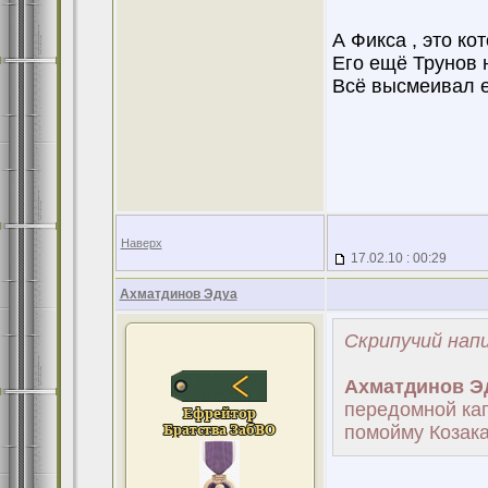
А Фикса , это ко
Его ещё Трунов н
Всё высмеивал ег
Наверх
17.02.10 : 00:29
Ахматдинов Эдуа
Скрипучий напи
Ахматдинов Э
передомной ка
помойму Козак