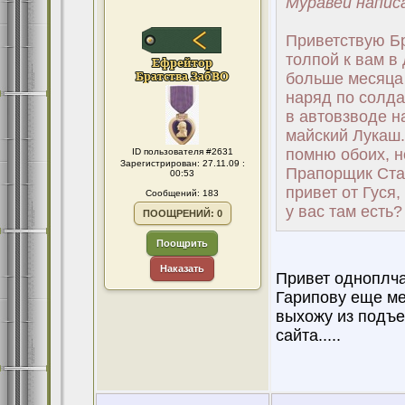
Муравей написа
Приветствую Бр
толпой к вам в
больше месяца 
наряд по солда
в автовзводе н
майский Лукаш.
помню обоих, н
ID пользователя #2631
Зарегистрирован: 27.11.09 :
Прапорщик Ста
00:53
привет от Гуся
Сообщений: 183
у вас там есть
ПООЩРЕНИЙ: 0
Поощрить
Наказать
Привет одноплча
Гарипову еще ме
выхожу из подъез
сайта.....