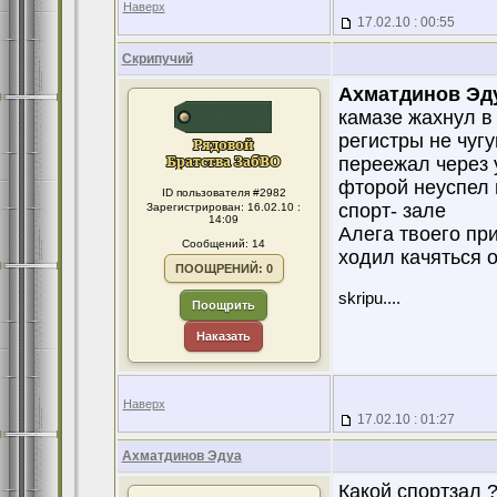
Наверх
17.02.10 : 00:55
Скрипучий
Ахматдинов Эд
камазе жахнул в
регистры не чугу
переежал через 
фторой неуспел 
ID пользователя #2982
спорт- зале
Зарегистрирован: 16.02.10 :
14:09
Алега твоего пр
Сообщений: 14
ходил качяться 
ПООЩРЕНИЙ: 0
skripu....
Поощрить
Наказать
Наверх
17.02.10 : 01:27
Ахматдинов Эдуа
Какой спортзал ?