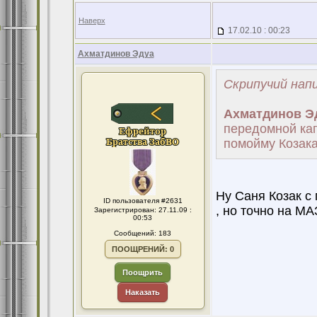
Наверх
17.02.10 : 00:23
Ахматдинов Эдуа
Скрипучий напи
Ахматдинов Э
передомной ка
помойму Козак
Ну Саня Козак с 
ID пользователя #2631
, но точно на МАЗ
Зарегистрирован: 27.11.09 :
00:53
Сообщений: 183
ПООЩРЕНИЙ: 0
Поощрить
Наказать