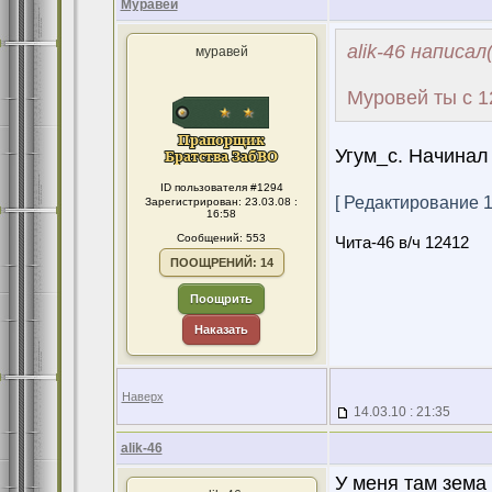
Муравей
alik-46 написал(
муравей
Муровей ты с 
Угум_с. Начинал
ID пользователя #1294
[ Редактирование 14
Зарегистрирован: 23.03.08 :
16:58
Сообщений: 553
Чита-46 в/ч 12412
ПООЩРЕНИЙ: 14
Поощрить
Наказать
Наверх
14.03.10 : 21:35
alik-46
У меня там зема 