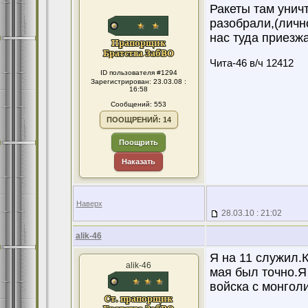
Ракеты там уничт
разобрали,(личн
нас туда приезж
Чита-46 в/ч 12412
ID пользователя #1294
Зарегистрирован: 23.03.08 :
16:58
Сообщений: 553
ПООЩРЕНИЙ: 14
Поощрить
Наказать
Наверх
28.03.10 : 21:02
alik-46
Я на 11 служил.К
alik-46
мая был точно.Я
войска с монголи