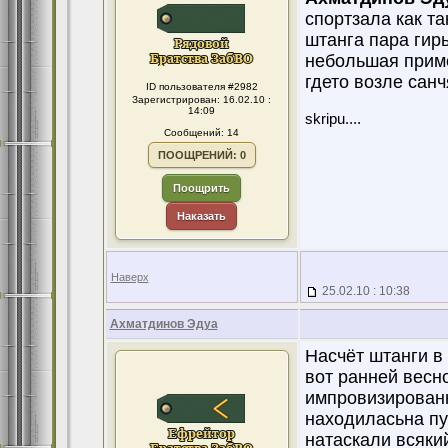
спортзала как т
штанга пара гирь
небольшая приме
гдето возле санч
ID пользователя #2982
Зарегистрирован: 16.02.10 :
14:09
skripu....
Сообщений: 14
ПООЩРЕНИЙ: 0
Поощрить
Наказать
Наверх
25.02.10 : 10:38
Ахматдинов Эдуа
Насчёт штанги в 
вот ранней весн
импровизированн
находиласьна пу
натаскали всяки