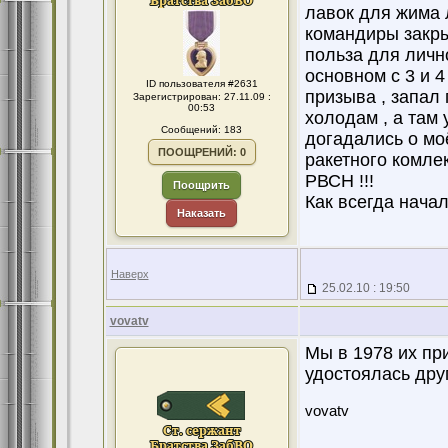
лавок для жима л
командиры закрыв
польза для лично
основном с 3 и 4
ID пользователя #2631
призыва , запал 
Зарегистрирован: 27.11.09 :
00:53
холодам , а там 
Сообщений: 183
догадались о мо
ПООЩРЕНИЙ: 0
ракетного комле
РВСН !!!
Поощрить
Как всегда начал
Наказать
Наверх
25.02.10 : 19:50
vovatv
Мы в 1978 их при
удостоялась друг
vovatv