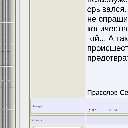
срывался. 
не спрашив
количеств
-ой... А т
происшест
предотврат
Прасолов Се
Наверх
02.11.11 : 20:24
vovatv