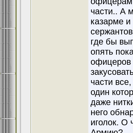
офицерам 
части.. А 
казарме и
сержантов
где бы вы
опять пок
офицеров 
закусовать
части все
один кото
даже нитки
него обна
иголок. О 
Армию?