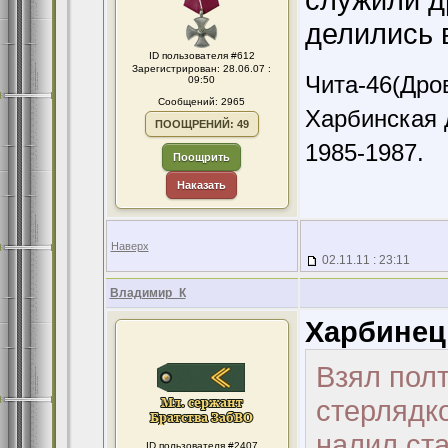
делились 
ID пользователя #612
Зарегистрирован: 28.06.07 :
Чита-46(Дров
09:50
Сообщений: 2965
Харбинская 
ПООЩРЕНИЙ: 49
1985-1987.
Поощрить
Наказать
Наверх
02.11.11 : 23:11
Владимир_К
Харбинец
Взял полт
стерлядко
налил ста
ID пользователя #2407