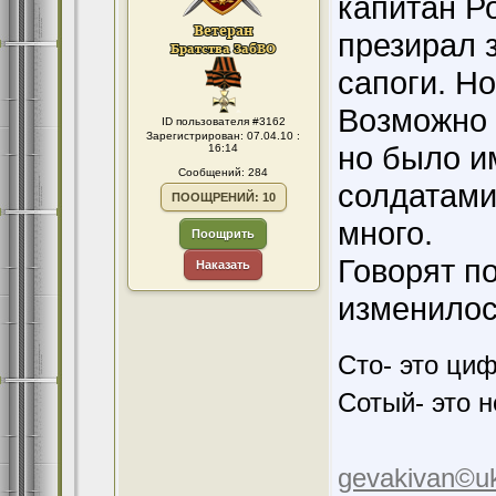
капитан Ро
презирал з
сапоги. Но
Возможно 
ID пользователя #3162
Зарегистрирован: 07.04.10 :
но было и
16:14
Сообщений: 284
солдатами
ПООЩРЕНИЙ: 10
много.
Поощрить
Говорят п
Наказать
изменилос
Сто- это ци
Сотый- это н
gevakivan©uk