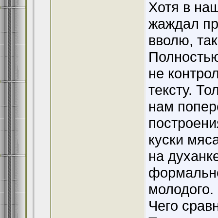
Хотя в на
жаждал пр
вволю, та
Полностью
не контрол
тексту. То
нам попере
построени
куски мяса
на духанке
формально
молодого.
Чего сравн