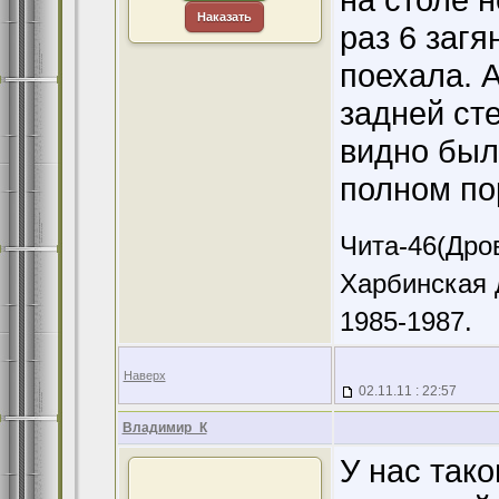
Наказать
раз 6 загя
поехала. А
задней сте
видно был
полном пор
Чита-46(Дров
Харбинская 
1985-1987.
Наверх
02.11.11 : 22:57
Владимир_К
У нас тако