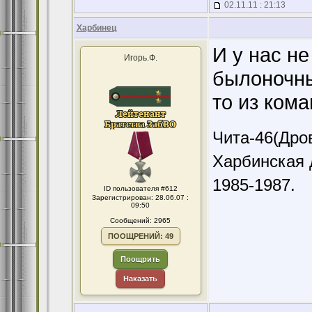
02.11.11 : 21:13
Харбинец
И у нас н
Игорь.Ф.
былоночны
то из кома
Чита-46(Дров
Харбинская 
1985-1987.
ID пользователя #612
Зарегистрирован: 28.06.07 :
09:50
Сообщений: 2965
ПООЩРЕНИЙ: 49
Поощрить
Наказать