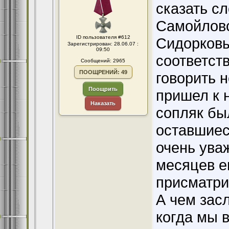
сказать с
Самойловс
ID пользователя #612
Сидорковы
Зарегистрирован: 28.06.07 :
09:50
соответст
Сообщений: 2965
ПООЩРЕНИЙ: 49
говорить 
Поощрить
пришел к н
Наказать
сопляк бы
оставшиес
очень ува
месяцев ег
присматри
А чем засл
когда мы 