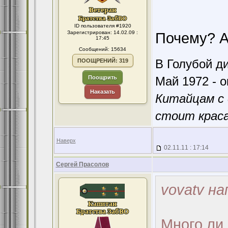
ID пользователя #1920
Зарегистрирован: 14.02.09 :
Почему? А
17:45
Сообщений: 15634
В Голубой ди
ПООЩРЕНИЙ: 319
Поощрить
Май 1972 - о
Наказать
Китайцам с 
стоит краса
Наверх
02.11.11 : 17:14
Сергей Прасолов
vovatv на
Много ли