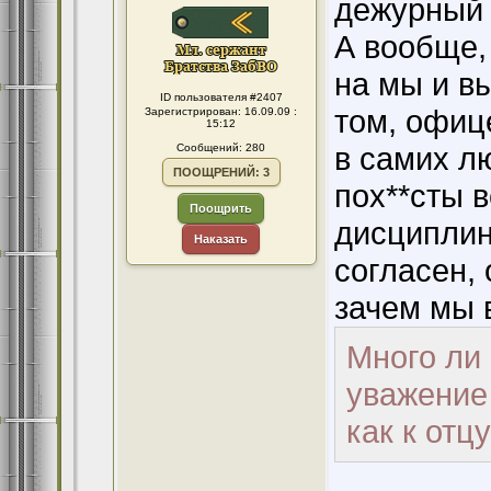
дежурный 
А вообще,
на мы и вы
ID пользователя #2407
том, офице
Зарегистрирован: 16.09.09 :
15:12
в самих лю
Сообщений: 280
ПООЩРЕНИЙ: 3
пох**сты в
Поощрить
дисциплин
Наказать
согласен,
зачем мы 
Много ли
уважение
как к отц