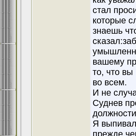
стал проси
которые с
знаешь чт
сказал:заб
умышленно
вашему пр
то, что в
во всем.
И не случ
Суднев пр
должности
Я выпивал 
прежде че