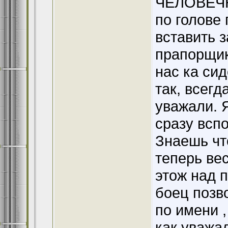
ЧЕЛОВЕЧНО
по голове 
вставить 
прапорщик
нас ка сид
так, всегд
уважали. 
сразу всп
Знаешь что
теперь вес
этож над п
боец позво
по имени ,
как уважал