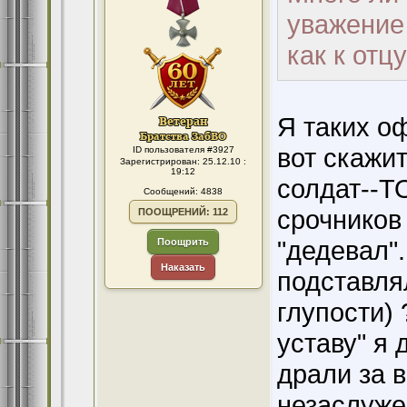
уважение
как к отц
Я таких оф
вот скажи
ID пользователя #3927
Зарегистрирован: 25.12.10 :
19:12
солдат--Т
Сообщений: 4838
срочников 
ПООЩРЕНИЙ: 112
"дедевал".
Поощрить
Наказать
подставля
глупости)
уставу" я 
драли за в
незаслужен