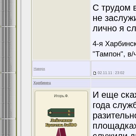
С трудом 
не заслужи
лично я сл
4-я Харбинс
"Тампон", в/
Наверх
02.11.11 : 23:02
Харбинец
И еще ска
Игорь.Ф.
года служ
разительн
площадках
служили д