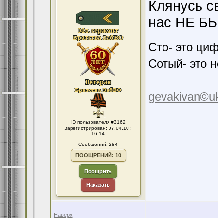
Клянусь с
нас НЕ Б
Сто- это ци
Сотый- это н
gevakivan©uk
ID пользователя #3162
Зарегистрирован: 07.04.10 :
16:14
Сообщений: 284
ПООЩРЕНИЙ: 10
Поощрить
Наказать
Наверх