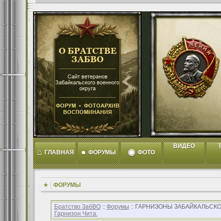
ВИДЕО
T
⌂
●
◉
ГЛАВНАЯ
ФОРУМЫ
ФОТО
ФОРУМЫ
Братство ЗабВО
::
Форумы
:: ГАРНИЗОНЫ ЗАБАЙКАЛЬСКО
Гарнизон Чита.