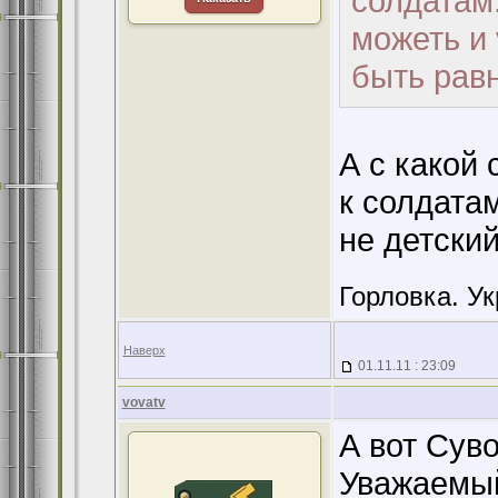
солдатам.
можеть и 
быть рав
А с какой
к солдата
не детски
Горловка. У
Наверх
01.11.11 : 23:09
vovatv
А вот Сув
Уважаемы