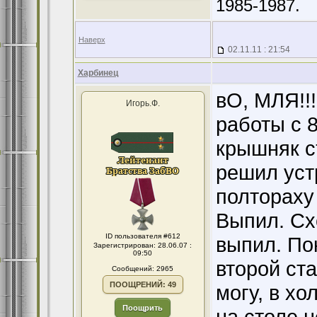
1985-1987.
Наверх
02.11.11 : 21:54
Харбинец
вО, МЛЯ!!
Игорь.Ф.
работы с 8
крышняк с
решил уст
полтораху
Выпил. Сх
ID пользователя #612
выпил. По
Зарегистрирован: 28.06.07 :
09:50
второй ста
Сообщений: 2965
ПООЩРЕНИЙ: 49
могу, в хо
Поощрить
на столе н