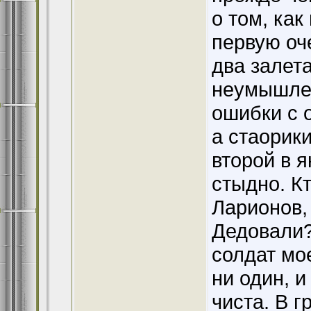
о том, как
первую оч
два залета
неумышлен
ошибки с 
а стаорики
второй в я
стыдно. К
Ларионов, 
Дедовали?
солдат мо
ни один, и
чиста. В г