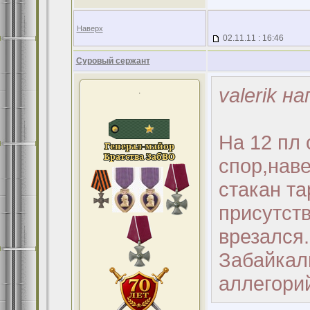
Наверх
02.11.11 : 16:46
Суровый сержант
valerik н
.
На 12 пл 
спор,наве
стакан та
присутств
врезался
Забайкал
аллегорий