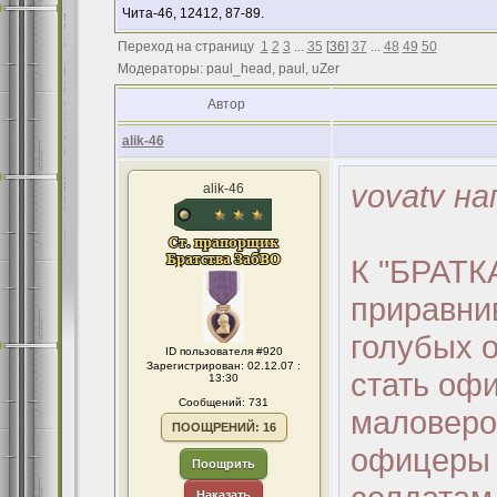
Чита-46, 12412, 87-89.
Переход на страницу
1
2
3
...
35
[
36
]
37
...
48
49
50
Модераторы: paul_head, paul, uZer
Автор
alik-46
vovatv на
alik-46
К "БРАТКА
приравнив
голубых о
ID пользователя #920
Зарегистрирован: 02.12.07 :
стать офи
13:30
Сообщений: 731
маловероя
ПООЩРЕНИЙ: 16
офицеры 
Поощрить
Наказать