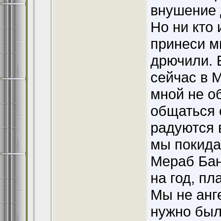
внушение 
Но ни кто 
принеси мн
дрючили. Е
сейчас в 
мной не о
общаться 
радуются в
мы покида
Мераб Бан
на год, пл
Мы не анге
нужно было