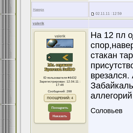
Наверх
02.11.11 : 12:59
valerik
На 12 пл 
valerik
спор,навер
стакан та
присутств
врезался.
ID пользователя #4432
Зарегистрирован: 12.04.11 :
Забайкаль
17:46
Сообщений: 288
аллегорий 
ПООЩРЕНИЙ: 4
Поощрить
Соловьев
Наказать