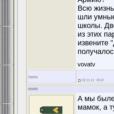
Всю жизнь
шли умные
школы. Дв
из этих п
извените 
получалос
vovatv
Наверх
02.11.11 : 20:47
vovatv
А мы быле
мамок, а 