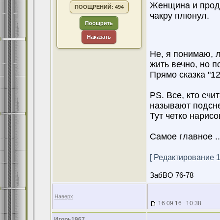
Женщина и прода
ПООЩРЕНИЙ: 494
чакру плюнул.
Поощрить
Наказать
Не, я понимаю, 
жить вечно, но 
Прямо сказка "1
PS. Все, кто счи
называют подсне
Тут четко нарис
Самое главное ..
[ Редактирование 16
ЗабВО 76-78
Наверх
16.09.16 : 10:38
Игорь1967