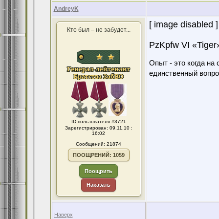
AndreyK
[ image disabled ]
Кто был – не забудет...
PzKpfw VI «Tiger
Опыт - это когда на
единственный вопро
ID пользователя #3721
Зарегистрирован: 09.11.10 :
16:02
Сообщений: 21874
ПООЩРЕНИЙ: 1059
Поощрить
Наказать
Наверх