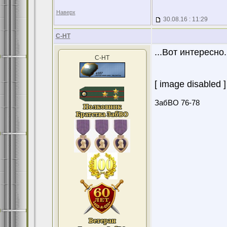
Наверх
30.08.16 : 11:29
С-НТ
...Вот интересно
С-НТ
[ image disabled ]
ЗабВО 76-78