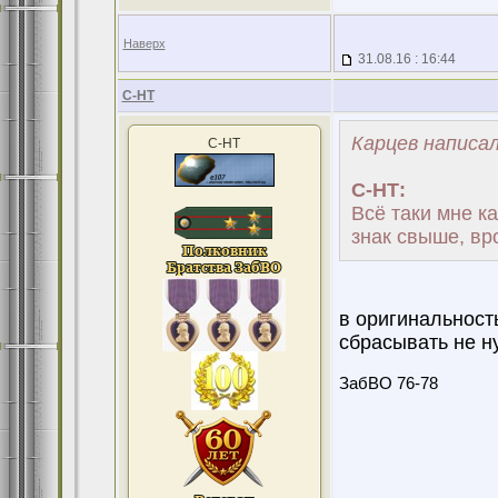
Наверх
31.08.16 : 16:44
С-НТ
Карцев написал
С-НТ
С-НТ:
Всё таки мне ка
знак свыше, вро
в оригинальность
сбрасывать не н
ЗабВО 76-78