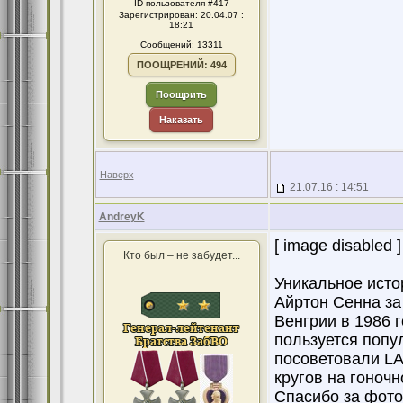
ID пользователя #417
Зарегистрирован: 20.04.07 :
18:21
Сообщений: 13311
ПООЩРЕНИЙ: 494
Поощрить
Наказать
Наверх
21.07.16 : 14:51
AndreyK
[ image disabled ]
Кто был – не забудет...
Уникальное исто
Айртон Сенна за
Венгрии в 1986 
пользуется попу
посоветовали LA
кругов на гоночн
Спасибо за фотог