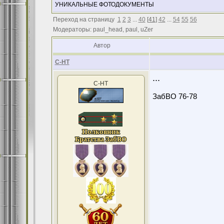
УНИКАЛЬНЫЕ ФОТОДОКУМЕНТЫ
Переход на страницу
1
2
3
...
40
[
41
]
42
...
54
55
56
Модераторы: paul_head, paul, uZer
Автор
С-НТ
...
С-НТ
ЗабВО 76-78