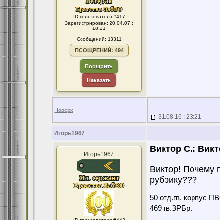
ID пользователя #417
Зарегистрирован: 20.04.07 :
18:21
Сообщений: 13311
ПООЩРЕНИЙ: 494
Поощрить
Наказать
Наверх
31.08.16 : 23:21
Игорь1967
Виктор С.:
Викт
Игорь1967
Виктор! Почему 
рубрику???
50 отд.гв. корпус ПВ
469 гв.ЗРБр.
ID пользователя #443