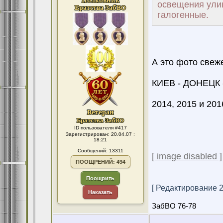
освещения улиц
галогенные.
А это фото свеж
КИЕВ - ДОНЕЦК 
2014, 2015 и 2016
ID пользователя #417
Зарегистрирован: 20.04.07 :
18:21
Сообщений: 13311
[ image disabled ]
ПООЩРЕНИЙ: 494
Поощрить
[ Редактирование 20
Наказать
ЗабВО 76-78