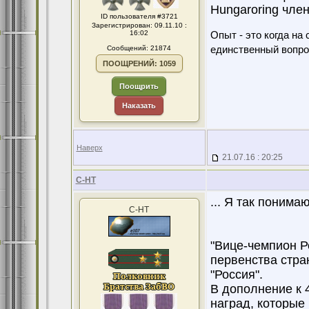
Hungaroring чле
ID пользователя #3721
Зарегистрирован: 09.11.10 :
16:02
Опыт - это когда на
Сообщений: 21874
единственный вопро
ПООЩРЕНИЙ: 1059
Поощрить
Наказать
Наверх
21.07.16 : 20:25
С-НТ
... Я так понима
С-НТ
"Вице-чемпион Р
первенства стра
"Россия".
В дополнение к 
наград, которые 