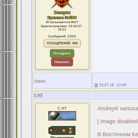
ID пользователя #417
Зарегистрирован: 20.04.07 :
18:21
Сообщений: 13311
ПООЩРЕНИЙ: 494
Поощрить
Наказать
Наверх
20.07.16 : 12:49
С-НТ
AndreyK написа
С-НТ
[ image disabled
В Восточном Б