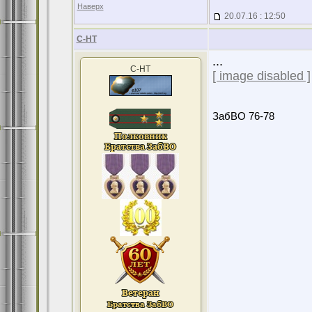
Наверх
20.07.16 : 12:50
С-НТ
...
С-НТ
[ image disabled ]
ЗабВО 76-78