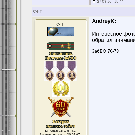
27.08.16 : 15:44
С-НТ
AndreyK:
С-НТ
Интересное фото
обратил внимани
ЗабВО 76-78
ID пользователя #417
Зарегистрирован: 20.04.07 :