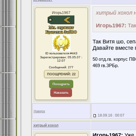
хитрый хохол н
Игорь1967
Игорь1967:
Так
Так Витя шо, сеп
Давайте вместе 
ID пользователя #443
Зарегистрирован: 05.05.07 :
50 отд.гв. корпус ПВ
12:07
469 гв.ЗРБр.
Сообщений: 277
ПООЩРЕНИЙ: 22
Поощрить
Наказать
Наверх
18.09.16 : 00:07
хитрый хохол
Игорь1967:
Уже 