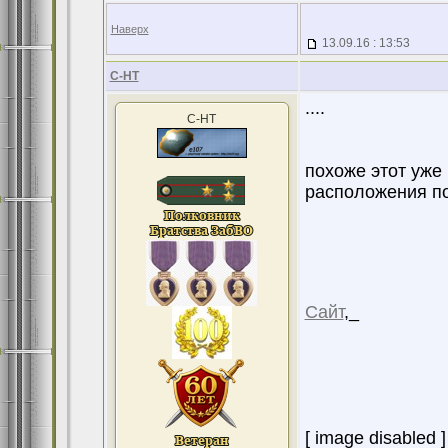
Наверх
13.09.16 : 13:53
С-НТ
....
С-НТ
похоже этот уже
расположения пол
Сайт
,_
[ image disabled ]