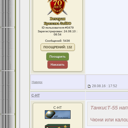
ID пользователя #3479
Зарегистрирован: 24.08.10 :
08:54
Сообщений: 5436
ПООЩРЕНИЙ: 132
Поощрить
Наказать
Наверх
28.08.16 : 17:52
С-НТ
ТанкисТ-55 нап
С-НТ
Чюни или калош