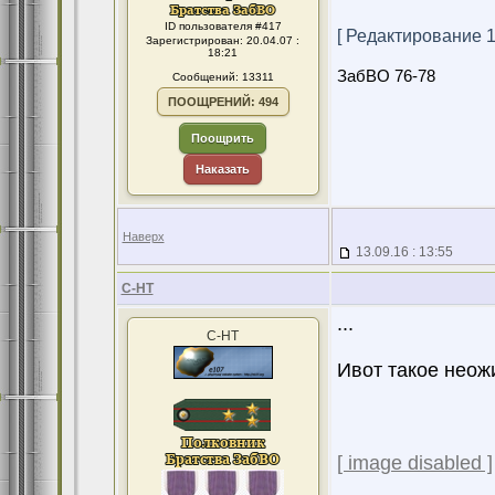
ID пользователя #417
[ Редактирование 13
Зарегистрирован: 20.04.07 :
18:21
ЗабВО 76-78
Сообщений: 13311
ПООЩРЕНИЙ: 494
Поощрить
Наказать
Наверх
13.09.16 : 13:55
С-НТ
...
С-НТ
Ивот такое неож
[ image disabled ]