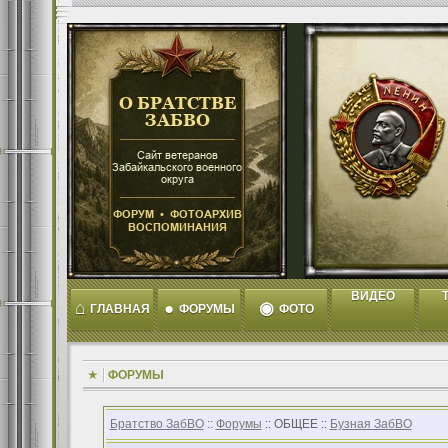
ВИДЕО
T
⌂
●
◉
ГЛАВНАЯ
ФОРУМЫ
ФОТО
ФОРУМЫ
Братство ЗабВО
::
Форумы
:: ОБЩЕЕ ::
Бузная ЗабВО