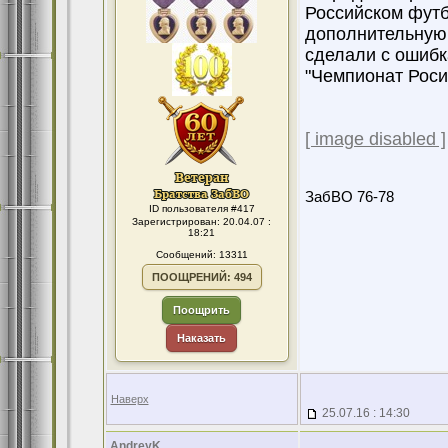
Российском фут
дополнительную 
сделали с ошибк
"Чемпионат Росии
[ image disabled ]
ЗабВО 76-78
ID пользователя #417
Зарегистрирован: 20.04.07 :
18:21
Сообщений: 13311
ПООЩРЕНИЙ: 494
Поощрить
Наказать
Наверх
25.07.16 : 14:30
AndreyK