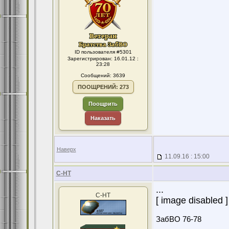
ID пользователя #5301
Зарегистрирован: 16.01.12 :
23:28
Сообщений: 3639
ПООЩРЕНИЙ: 273
Поощрить
Наказать
Наверх
11.09.16 : 15:00
С-НТ
...
С-НТ
[ image disabled ]
ЗабВО 76-78