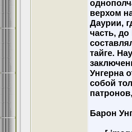
однополч
верхом н
Даурии, 
часть, до
составлял
тайге. На
заключен
Унгерна о
собой тол
патронов,
Барон Унг