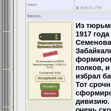
Наверх
18.10.13 : 17:50
Виктор С.
Из тюрьм
1917 года
Семенова
Забайкал
формиров
ID пользователя #6035
Зарегистрирован: 13.09.12 :
полков, 
21:23
Сообщений: 8194
избрал ба
ПООЩРЕНИЙ: 418
Тот срочн
Поощрить
сформиро
Наказать
дивизию.
очень ско