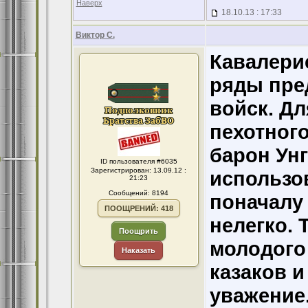
Наверх
18.10.13 : 17:33
Виктор С.
Кавалери
ряды пре
войск. Дл
пехотного
барон Ун
ID пользователя #6035
Зарегистрирован: 13.09.12 :
использо
21:23
Сообщений: 8194
поначалу
ПООЩРЕНИЙ: 418
нелегко. 
Поощрить
молодого
Наказать
казаков и
уважение