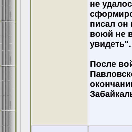
не удалос
сформиро
писал он 
воюй не в
увидеть".
После во
Павловско
окончани
Забайкаль