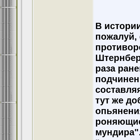
В истории
пожалуй,
противор
Штернбер
раза ране
подчиненн
составляя
тут же до
опьянени
роняющие
мундира".