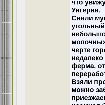
что увижу
Унгерна.
Сняли му
угольный 
небольшо
молочных
черте гор
недалеко 
ферма, от
перерабо
Взяли пр
можно за
приезжаем