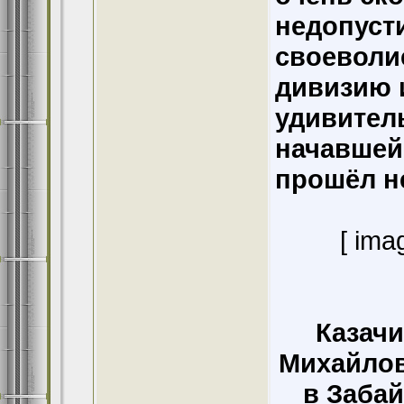
недопуст
своеволи
дивизию 
удивител
начавшей
прошёл н
[ ima
Казачи
Михайлов
в Забай