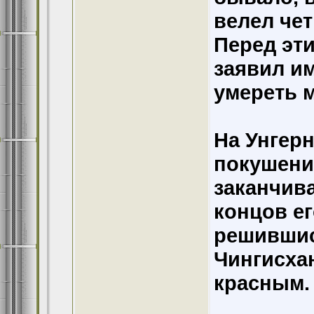
велел че
Перед эт
заявил им
умереть м
На Унгер
покушений
заканчив
концов е
решившис
Чингисхан
красным.