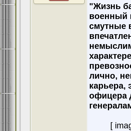
"Жизнь б
военный 
смутные 
впечатлен
немыслим
характере
превознос
лично, не
карьера, 
офицера д
генерала
[ ima