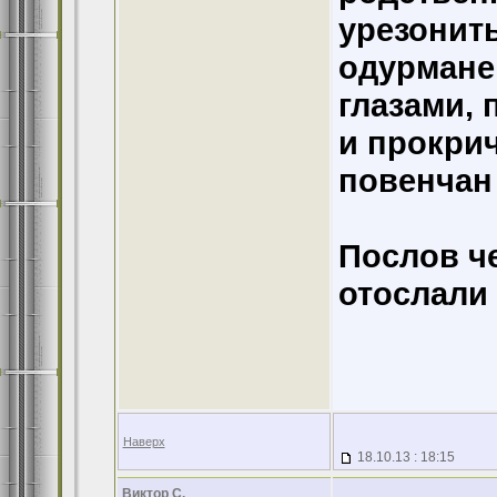
урезонить
одурмане
глазами, 
и прокрич
повенчан 
Послов ч
отослали 
Наверх
18.10.13 : 18:15
Виктор С.