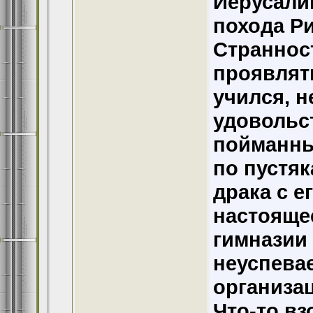
Иерусали
похода Р
Страннос
проявлять
учился, н
удовольс
пойманны
по пустя
драка с е
настояще
гимназии 
неуспевае
организа
Что-то вз