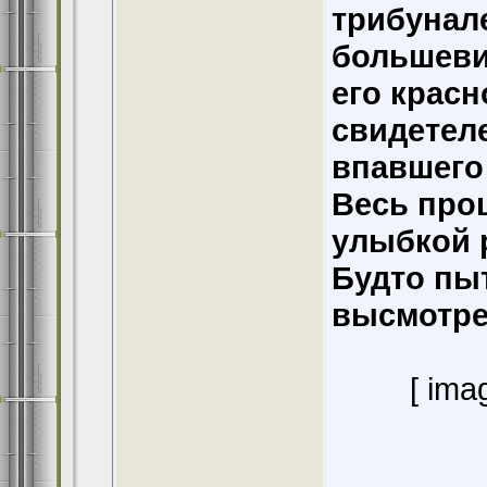
трибунал
большеви
его красн
свидетеле
впавшего
Весь проц
улыбкой 
Будто пы
высмотрет
[ ima