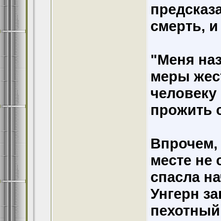
предсказ
смерть, и
"Меня на
меры жест
человеку 
прожить с
Впрочем, 
месте не 
спасла н
Унгерн з
пехотный 