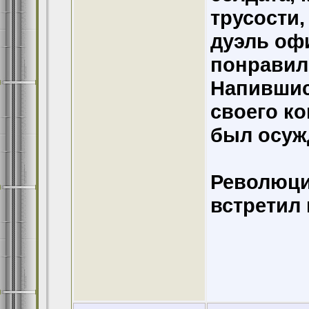
трусости,
дуэль оф
понравил
Напившис
своего ко
был осуж
Революци
встретил 