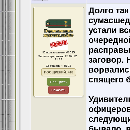
Долго так
сумасшед
устали вс
очередно
расправы
ID пользователя #6035
Зарегистрирован: 13.09.12 :
заговор. 
21:23
Сообщений: 8194
ворвались
ПООЩРЕНИЙ: 418
спящего 
Поощрить
Наказать
Удивитель
офицеров 
следующий
бывало, 