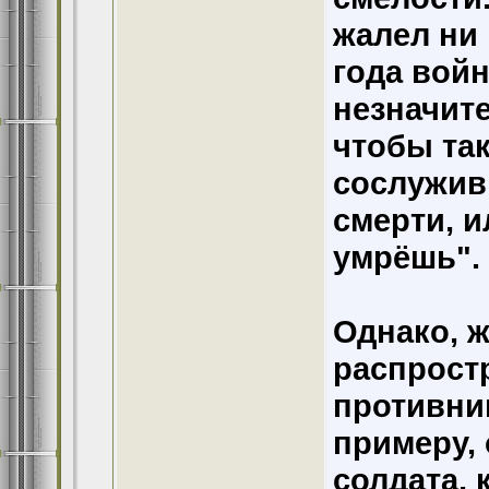
жалел ни 
года вой
незначите
чтобы так
сослуживц
смерти, и
умрёшь".
Однако, 
распрост
противник
примеру, 
солдата, 