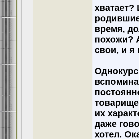
хватает? 
родившие
время, д
похожи? А
свои, и я
Однокурс
вспоминал
постоянн
товарище
их характ
даже гово
хотел. Ок