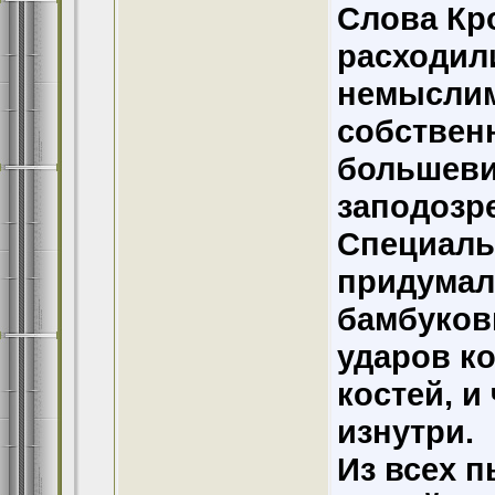
Слова Кр
расходили
немыслим
собственн
большевик
заподозр
Специаль
придумал 
бамбуков
ударов к
костей, и
изнутри.
Из всех п