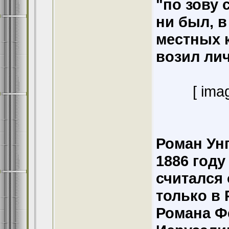
"по зову 
ни был, 
местных к
возил ли
[ ima
Роман Ун
1886 году
считался
только в 
Романа Ф