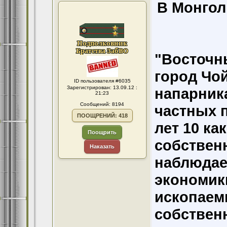
В Монгол
"Восточн
город Чой
ID пользователя #6035
Зарегистрирован: 13.09.12 :
напарник
21:23
Сообщений: 8194
частных п
ПООЩРЕНИЙ: 418
лет 10 ка
Поощрить
собственн
Наказать
наблюдае
экономик
ископаем
собственн