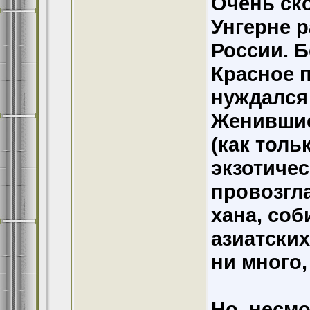
Очень ск
Унгерне 
России. Б
Красное п
нуждался 
Женившис
(как толь
экзотичес
провозгл
хана, соб
азиатских
ни много,
Но, несм