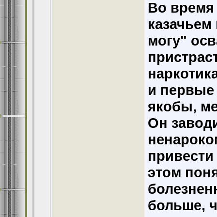
Во время
казачьем 
могу" осв
пристраст
наркотика
и первые
якобы, ме
Он завод
ненароком
привести 
этом поня
болезнен
больше, ч