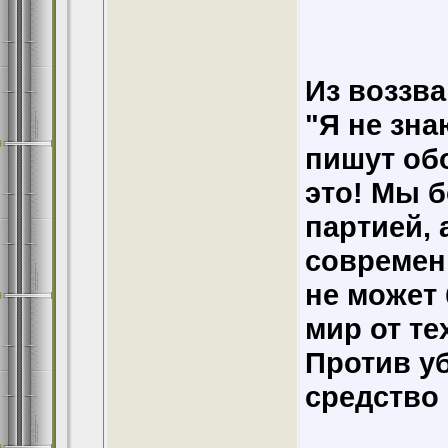
Из воззва
"Я не зна
пишут обо
это! Мы б
партией, 
современ
не может
мир от те
Против у
средство 