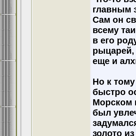
главным 
Сам он св
всему та
в его род
рыцарей,
еще и алх
Но к том
быстро ос
Морском к
был увлеч
задумался
золото из