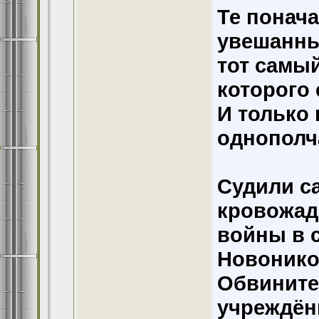
Те понача
увешанны
тот самы
которого 
И только 
однополча
Судили с
кровожад
войны в с
Новонико
Обвините
учреждён