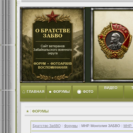
ВИДЕО
T
⌂
●
◉
ГЛАВНАЯ
ФОРУМЫ
ФОТО
ФОРУМЫ
Братство ЗабВО
::
Форумы
:: МНР. Монголия ЗАБВО ::
МНР.