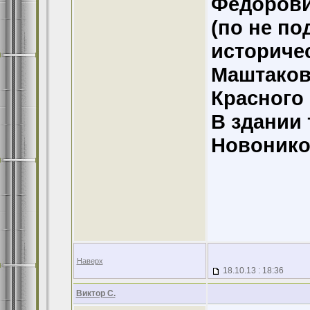
Фёдорови
(по не п
историче
Маштаков
Красного
В здании 
Новонико
Наверх
18.10.13 : 18:36
Виктор С.