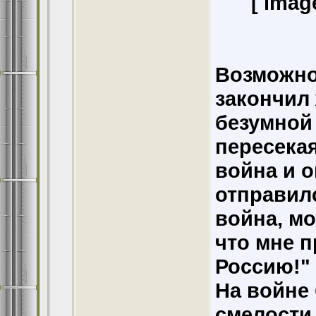
[ imag
Возможно
закончил 
безумной 
пересекая
война и 
отправилс
война, мо
что мне п
Россию!" 
На войне
смелости.