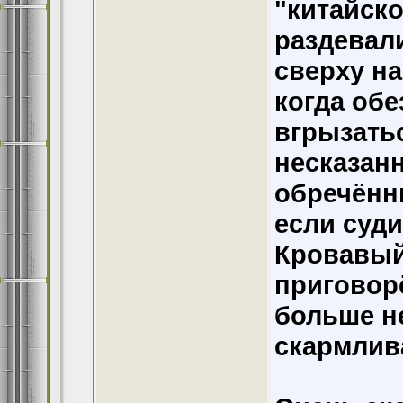
"китайско
раздевали
сверху н
когда об
вгрызатьс
несказанн
обречённы
если суд
Кровавый
приговор
больше не
скармлив