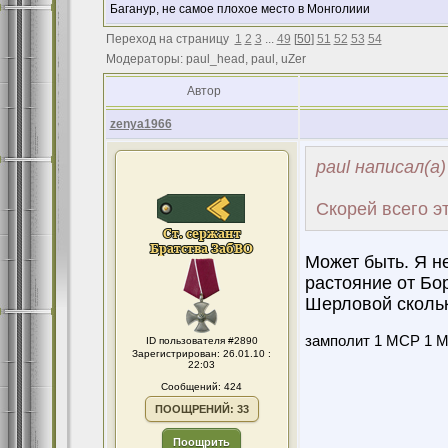
Баганур, не самое плохое место в Монголиии
Переход на страницу
1
2
3
...
49
[
50
]
51
52
53
54
Модераторы: paul_head, paul, uZer
Автор
zenya1966
paul написал(а)
Скорей всего э
Может быть. Я н
растояние от Бор
Шерловой сколь
замполит 1 МСР 1 МС
ID пользователя #2890
Зарегистрирован: 26.01.10 :
22:03
Сообщений: 424
ПООЩРЕНИЙ: 33
Поощрить