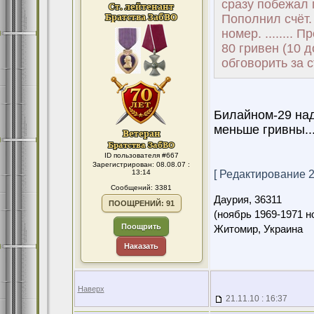
сразу побежал 
Пополнил счёт
номер. ........
80 гривен (10 
обговорить за 
Билайном-29 над
меньше гривны...
ID пользователя #667
Зарегистрирован: 08.08.07 :
13:14
[ Редактирование 21
Сообщений: 3381
Даурия,
36311
ПООЩРЕНИЙ: 91
(ноябрь 1969-1971 н
Поощрить
Житомир, Украина
Наказать
Наверх
21.11.10 : 16:37