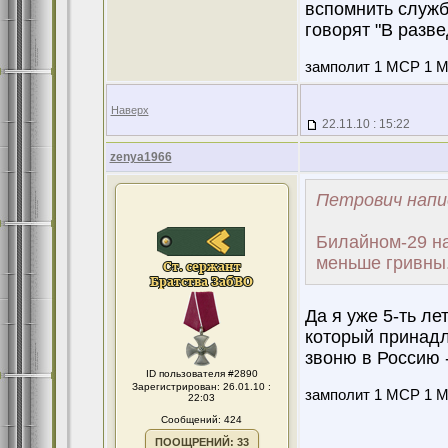
вспомнить службу
говорят "В разве
замполит 1 МСР 1 МС
Наверх
22.11.10 : 15:22
zenya1966
Петрович напи
Билайном-29 на
меньше гривны.
Да я уже 5-ть ле
который принадл
звоню в Россию 
ID пользователя #2890
Зарегистрирован: 26.01.10 :
замполит 1 МСР 1 МС
22:03
Сообщений: 424
ПООЩРЕНИЙ: 33