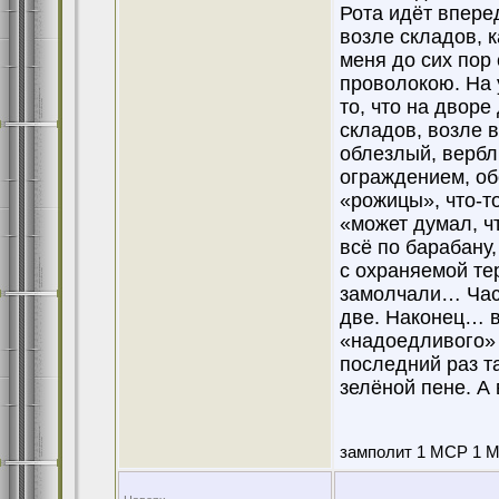
Рота идёт впере
возле складов, к
меня до сих пор
проволокою. На 
то, что на дворе
складов, возле 
облезлый, вербл
ограждением, об
«рожицы», что-т
«может думал, ч
всё по барабану,
с охраняемой те
замолчали… Часо
две. Наконец… в
«надоедливого» 
последний раз та
зелёной пене. А
замполит 1 МСР 1 МС