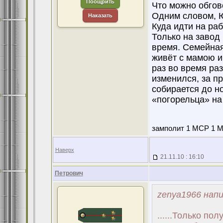
Поощрить
Что можно обгов
Одним словом, Ю
Наказать
Куда идти на ра
Только на завод 
время. Семейная
живёт с мамою и
раз во время раз
изменился, за пр
собирается до но
«погорельца» на 
замполит 1 МСР 1 МС
Наверх
21.11.10 : 16:10
Петрович
zenya1966 напи
......Только п