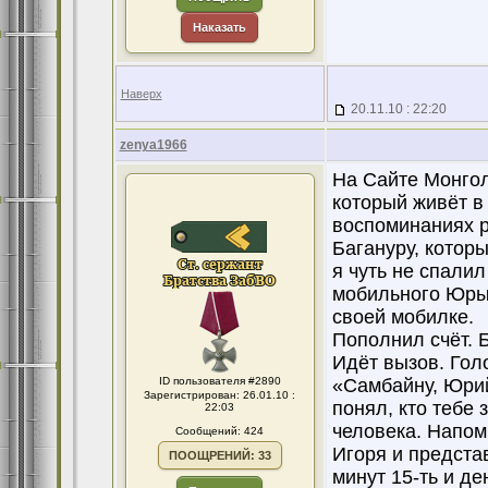
Наказать
Наверх
20.11.10 : 22:20
zenya1966
На Сайте Монгол
который живёт в
воспоминаниях р
Багануру, котор
я чуть не спалил
мобильного Юры 
своей мобилке.
Пополнил счёт. 
Идёт вызов. Гол
ID пользователя #2890
«Самбайну, Юрий
Зарегистрирован: 26.01.10 :
понял, кто тебе 
22:03
человека. Напом
Сообщений: 424
Игоря и предста
ПООЩРЕНИЙ: 33
минут 15-ть и де