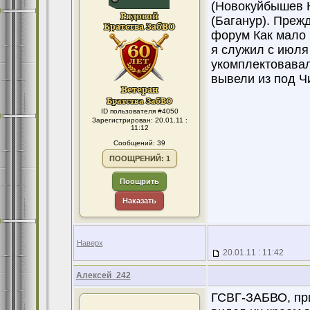
(Новокуйбышев 
(Баганур). Преж
форум Как мало к
я служил с июля
укомплектовава
вывели из под Ч
ID пользователя #4050
Зарегистрирован: 20.01.11 :
11:12
Сообщений: 39
ПООЩРЕНИЙ: 1
Поощрить
Наказать
Наверх
20.01.11 : 11:42
Алексей_242
ГСВГ-ЗАБВО, при