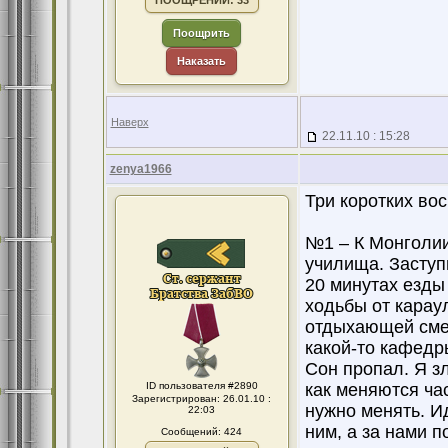
ПООЩРЕНИЙ: 33
Поощрить
Наказать
Наверх
22.11.10 : 15:28
zenya1966
Три коротких во
№1 – К Монголии
училища. Заступ
20 минутах езды 
ходьбы от караул
отдыхающей смен
какой-то кафедр
Сон пропал. Я з
ID пользователя #2890
как меняются час
Зарегистрирован: 26.01.10 :
нужно менять. И
22:03
ним, а за нами 
Сообщений: 424