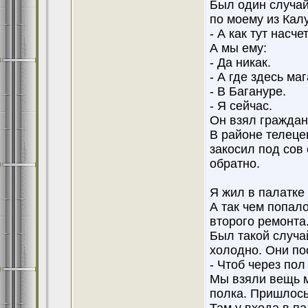
Был один случай
по моему из Кал
- А как тут насче
А мы ему:
- Да никак.
- А где здесь ма
- В Багануре.
- Я сейчас.
Он взял граждан
В районе телеце
закосил под сов
обратно.
Я жил в палатке
А так чем попал
второго ремонта
Был такой случа
холодно. Они по
- Чтоб через пол
Мы взяли вещь м
полка. Пришлось