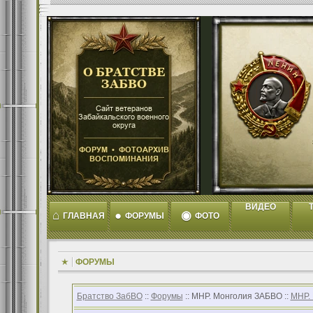
ВИДЕО
T
⌂
●
◉
ГЛАВНАЯ
ФОРУМЫ
ФОТО
ФОРУМЫ
Братство ЗабВО
::
Форумы
:: МНР. Монголия ЗАБВО ::
МНР.