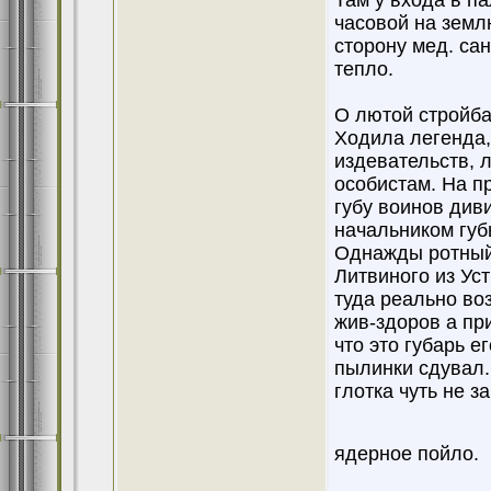
Там у входа в п
часовой на землю
сторону мед. сан
тепло.
О лютой стройба
Ходила легенда,
издевательств, 
особистам. На п
губу воинов див
начальником губ
Однажды ротный
Литвиного из Ус
туда реально во
жив-здоров а пр
что это губарь е
пылинки сдувал.
глотка чуть не з
ядерное пойло.