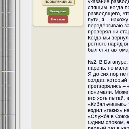
указание развод
ПООЩРЕНИЙ: 33
спящим. Когда п
Поощрить
разводящего, чт
пути, я… нахожу
Наказать
передёргиваю за
проверял ни стар
Когда мы вернул
ротного наряд вн
был снят автома
№2. В Багануре,
парень, но мало
Я до сих пор не
солдат, который 
претворялись – 
понимали. Может
его хоть пытай, 
«Кибальчишью» та
ездил «таких» на
«Служба в Союзе
Одним словом, е
первый раз в ка