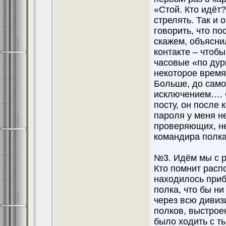
«Стой. Кто идёт?
стрелять. Так и
говорить, что по
скажем, объясни
контакте – чтобы
часовые «по дур
некоторое время,
Больше, до само
исключением…. С
посту, он после 
пароля у меня не
проверяющих, не
командира полка 
№3. Идём мы с р
Кто помнит расп
находилось приб
полка, что бы ни
через всю дивиз
полков, выстрое
было ходить с т