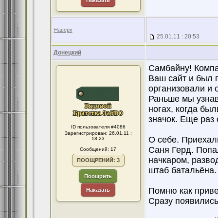
Наказать
Наверх
25.01.11 : 20:53
Донецкий
Самбайну! Компа
Ваш сайт и был 
организовали и 
Раньше мы узнав
ногах, когда был
значок. Еще раз 
ID пользователя #4086
Зарегистрирован: 26.01.11 :
О себе. Приехал
18:23
Саня Герд. Попа
Сообщений: 17
начкаром, разво
ПООЩРЕНИЙ: 3
штаб батальёна.
Поощрить
Помню как приве
Наказать
Сразу появились