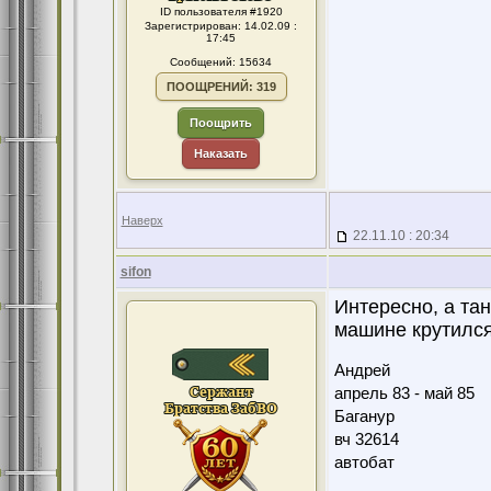
ID пользователя #1920
Зарегистрирован: 14.02.09 :
17:45
Сообщений: 15634
ПООЩРЕНИЙ: 319
Поощрить
Наказать
Наверх
22.11.10 : 20:34
sifon
Интересно, а тан
машине крутился
Андрей
апрель 83 - май 85
Баганур
вч 32614
автобат