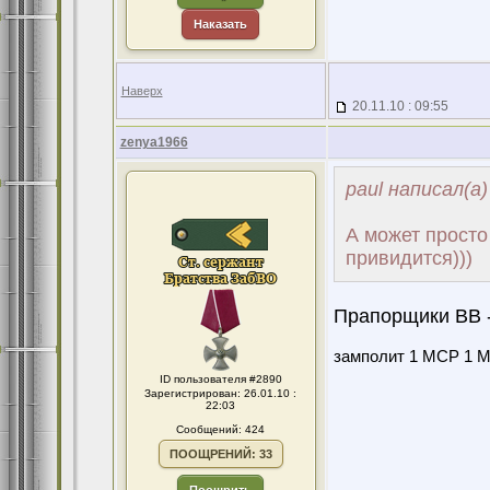
Наказать
Наверх
20.11.10 : 09:55
zenya1966
paul написал(а)
А может просто
привидится)))
Прапорщики ВВ -
замполит 1 МСР 1 МС
ID пользователя #2890
Зарегистрирован: 26.01.10 :
22:03
Сообщений: 424
ПООЩРЕНИЙ: 33