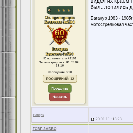
видел их краем г
был...топились 
Баганур 1983 - 1985гг
мотострелковая част
ID пользователя #2101
Зарегистрирован: 01.05.09 :
13:16
Сообщений: 910
ПООЩРЕНИЙ: 12
Поощрить
Наказать
Наверх
20.01.11 : 13:23
ГСВГ-ЗАБВО