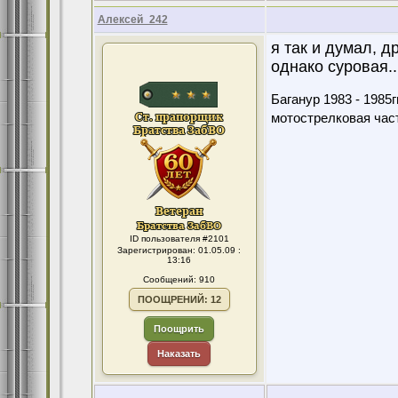
Алексей_242
я так и думал, д
однако суровая..
Баганур 1983 - 1985гг
мотострелковая част
ID пользователя #2101
Зарегистрирован: 01.05.09 :
13:16
Сообщений: 910
ПООЩРЕНИЙ: 12
Поощрить
Наказать