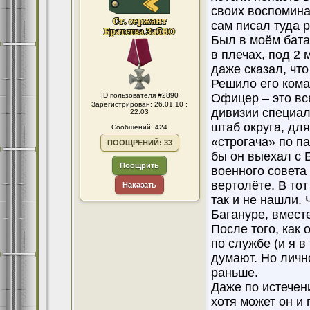
своих воспоминан
сам писал туда р
Был в моём бата
в плечах, под 2 
даже сказал, чт
Решило его кома
ID пользователя #2890
Офицер – это вс
Зарегистрирован: 26.01.10 :
дивизии специал
22:03
штаб округа, дл
Сообщений: 424
«строгача» по па
ПООЩРЕНИЙ: 33
бы он выехал с 
Поощрить
военного совета
вертолёте. В то
Наказать
так и не нашли.
Багануре, вмест
После того, как
по службе (и я в
думают. Но личн
раньше.
Даже по истечени
хотя может он и 