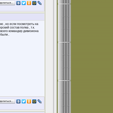
делиться…
ю , но если посмотреть на
ский состав полка , т.к.
е всего командир дивизиона
 были..
делиться…