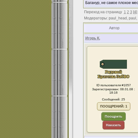
Баганур, не самое плохое ме
Переход на страницу
1
2
3
[
4
]
Модераторы: paul_head, paul,
Автор
Игорь К.
ID пользователя #1057
Зарегистрирован: 08.01.08 :
18:16
Сообщений: 25
ПООЩРЕНИЙ: 1
Поощрить
Наказать