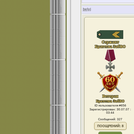
belyj
ID пользователя #656
Зарегистрирован: 30.07.07 :
03:44
Сообщений: 327
ПООЩРЕНИЙ: 8