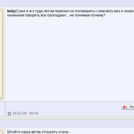
belyj:
Саня я ж к туда летом приехал но поговорить с ним могу мох и знако
начинаем говорить все пропадают... не понимаю почему?
По
29.02.08 : 00:44
Штойто наша ветка отсыхать стала...