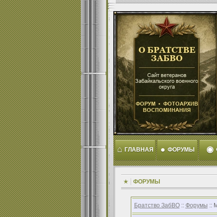
⌂
●
◉
ГЛАВНАЯ
ФОРУМЫ
ФОРУМЫ
Братство ЗабВО
::
Форумы
:: 