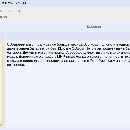
сто в Монголиии
5
...
52
53
54
 uZer
Добавил
С Андреем мы списались уже больше месяца. А с Ромой служили в одном
даже в одной батарее, он был КВУ, а я СОБом. Потом он пошел к вам в ба
батареи. Дружили мы с ним крепко. А вообще коллектив у нас в дивизио
может. Вспоминаю о службе в МНР, нигде больше такой сплоченности не в
вывода я перевелся на Украину, а он оставался в Улан-Удэ. Пару раз пис
потерялись.