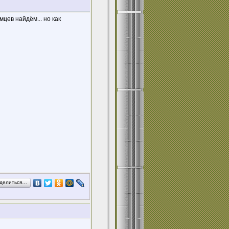
мцев найдём... но как
делиться…