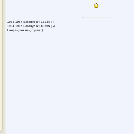
1983-1984 Баганур в/ч 13234 (Г)
1984-1985 Баганур в/ч 60755 (Б)
Найрамдал мандтугай ;)