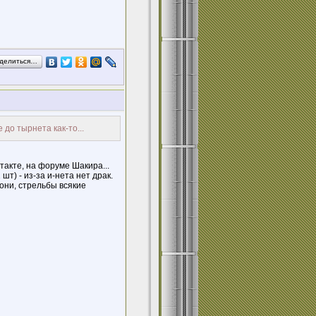
делиться…
 до тырнета как-то...
такте, на форуме Шакира...
шт) - из-за и-нета нет драк.
гони, стрельбы всякие