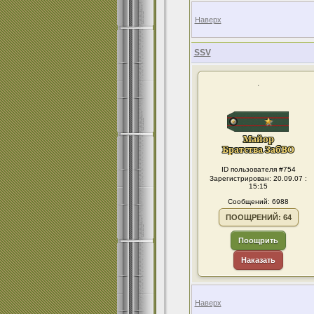
Наверх
SSV
.
ID пользователя #754
Зарегистрирован: 20.09.07 :
15:15
Сообщений: 6988
ПООЩРЕНИЙ: 64
Поощрить
Наказать
Наверх