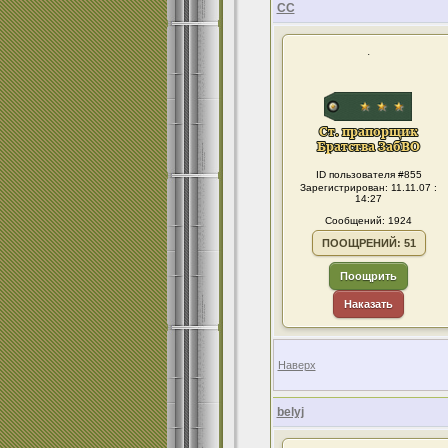
CC
.
ID пользователя #855
Зарегистрирован: 11.11.07 :
14:27
Сообщений: 1924
ПООЩРЕНИЙ: 51
Поощрить
Наказать
Наверх
belyj