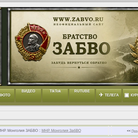
ВИДЕО
TikTok
RUTUBE
✈
▣
ФОТО
ТЕЛЕГА
КУР
МНР. Монголия ЗАБВО ::
МНР. Монголия ЗабВО
<<
Пре