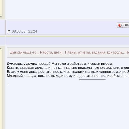
По
08.03.08 : 21:24
Дык как чаще-то... Работа, дети... Планы, отчёты, задания, контроль... Не
Думаешь, у других проще? Мы тоже и работаем, и семьи имеем.
Кстати, старшая дочь на и-нет капитально подсела - одноклассники, в кон
Благо у меня дома достаточное кол-во техники (на всех членов семьи по 2 
Младший, правда, пока не выходит, ему игр достаточно - полицейские по
.