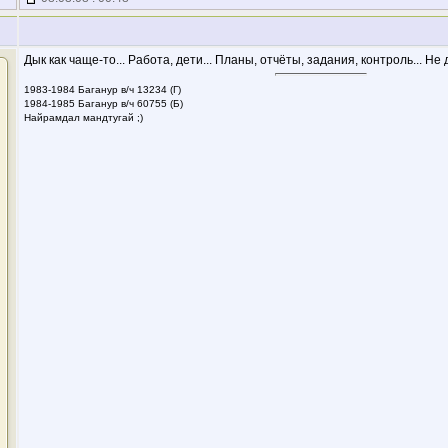
Дык как чаще-то... Работа, дети... Планы, отчёты, задания, контроль... Не д
1983-1984 Баганур в/ч 13234 (Г)
1984-1985 Баганур в/ч 60755 (Б)
Найрамдал мандтугай ;)