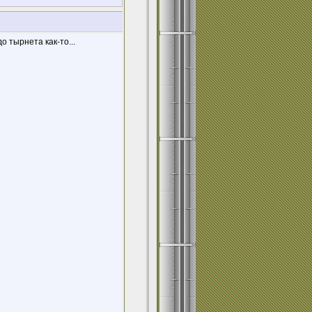
о тырнета как-то...