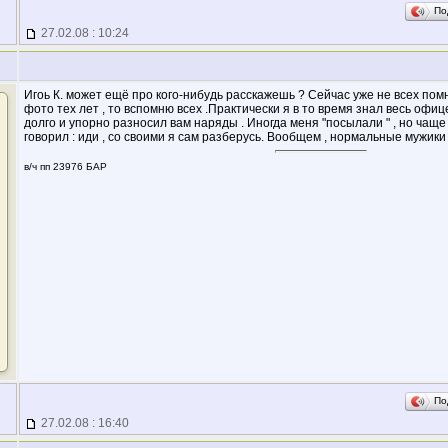
По
27.02.08 : 10:24
Игоь К. может ещё про кого-нибудь расскажешь ? Сейчас уже не всех помн
фото тех лет , то вспомню всех .Практически я в то время знал весь офицер
долго и упорно разносил вам наряды . Иногда меня "посылали " , но чащ
говорил : иди , со своими я сам разберусь. Вообщем , нормальные мужики
в/ч пп 23976 БАР
По
27.02.08 : 16:40