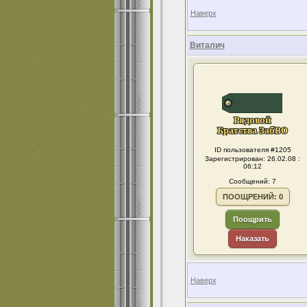
Наверх
Виталич
ID пользователя #1205
Зарегистрирован: 26.02.08 :
06:12
Сообщений: 7
ПООЩРЕНИЙ: 0
Поощрить
Наказать
Наверх