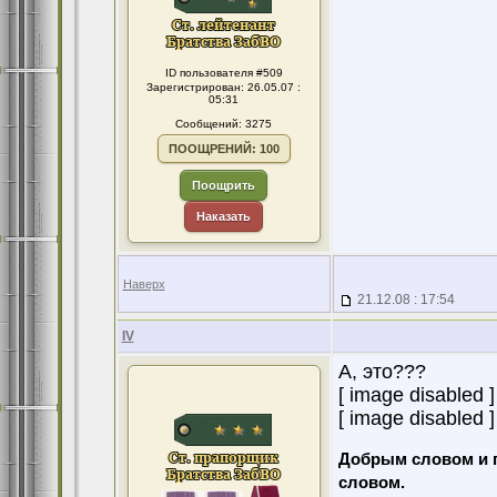
ID пользователя #509
Зарегистрирован: 26.05.07 :
05:31
Сообщений: 3275
ПООЩРЕНИЙ: 100
Поощрить
Наказать
Наверх
21.12.08 : 17:54
IV
А, это???
[ image disabled ]
[ image disabled ]
Добрым словом и 
словом.