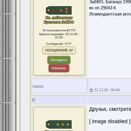
ЗабВО, Баганур 199
вч пп 29043 К
(Комендантская ро
ID пользователя #1770
Зарегистрирован: 03.11.08 :
22:20
Сообщений: 3777
ПООЩРЕНИЙ: 67
Поощрить
Наказать
Наверх
21.12.08 : 00:46
IV
Друзья, смотрите
[ image disabled ]