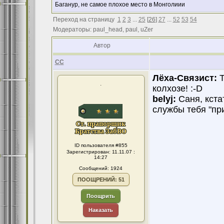
Баганур, не самое плохое место в Монголиии
Переход на страницу
1
2
3
...
25
[
26
]
27
...
52
53
54
Модераторы: paul_head, paul, uZer
Автор
CC
Лёха-Связист:
Т
.
колхозе! :-D
belyj:
Саня, кстат
службы тебя "пр
ID пользователя #855
Зарегистрирован: 11.11.07 :
14:27
Сообщений: 1924
ПООЩРЕНИЙ: 51
Поощрить
Наказать