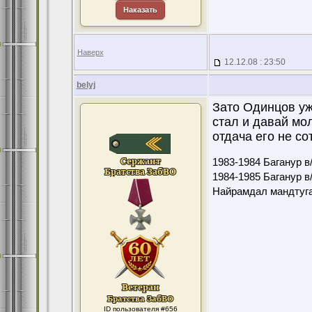
Наказать
Наверх
12.12.08 : 23:50
belyj
Зато Одинцов уж 
стал и давай мол
отдача его не со
1983-1984 Баганур в/
1984-1985 Баганур в/
Найрамдал мандтуга
ID пользователя #656