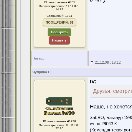
ID пользователя #855
Зарегистрирован: 11.11.07 :
14:27
Сообщений: 1924
ПООЩРЕНИЙ: 51
Поощрить
Наказать
Наверх
21.12.08 : 18:12
Чуприна С.
IV:
.
Друзья, смотри
Наше, но хочется
ЗабВО, Баганур 199
ID пользователя #1770
вч пп 29043 К
Зарегистрирован: 03.11.08 :
22:20
(Комендантская ро