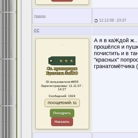
Наверх
12.12.08 : 23:37
CC
А я в каЖдой ж..
.
прошёлся и пушк
почистить и в тан
"красных" попрос
гранатомётчика (
ID пользователя #855
Зарегистрирован: 11.11.07 :
14:27
Сообщений: 1924
ПООЩРЕНИЙ: 51
Поощрить
Наказать