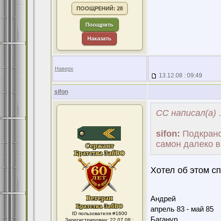
ПООЩРЕНИЙ: 28
Поощрить
Наказать
Наверх
13.12.08 : 09:49
sifon
CC написал(а)
.
sifon:
Подкранов
самон далеко в
Хотел об этом сп
Андрей
апрель 83 - май 85
ID пользователя #1600
Баганур
Зарегистрирован: 22.07.08 :