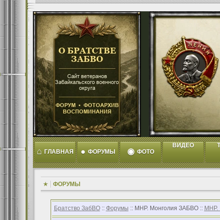
ВИДЕО
T
⌂
●
◉
ГЛАВНАЯ
ФОРУМЫ
ФОТО
ФОРУМЫ
Братство ЗабВО
::
Форумы
:: МНР. Монголия ЗАБВО ::
МНР.