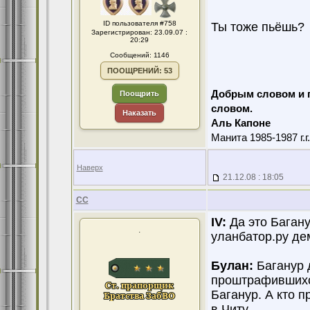
ID пользователя #758
Ты тоже пьёшь?
Зарегистрирован: 23.09.07 :
20:29
Сообщений: 1146
ПООЩРЕНИЙ: 53
Добрым словом и 
Поощрить
словом.
Наказать
Аль Капоне
Манита 1985-1987 г.г
Наверх
21.12.08 : 18:05
CC
IV:
Да это Багану
.
уланбатор.ру де
Булан:
Баганур д
проштрафившихс
Баганур. А кто 
в Читу.