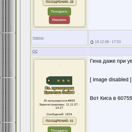
ПООЩРЕНИЙ: 28
Поощрить
Наказать
Наверх
18.12.08 : 17:53
CC
Гена даже при ув
.
[ image disabled ]
Вот Киса в 6075
ID пользователя #855
Зарегистрирован: 11.11.07 :
14:27
Сообщений: 1924
ПООЩРЕНИЙ: 51
Поощрить