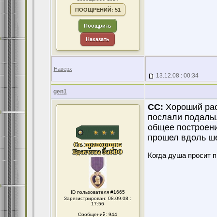
ПООЩРЕНИЙ: 51
Поощрить
Наказать
Наверх
13.12.08 : 00:34
gen1
CC:
Хороший рас
послали подальш
общее построени
прошел вдоль ш
Когда душа просит 
ID пользователя #1665
Зарегистрирован: 08.09.08 :
17:56
Сообщений: 944