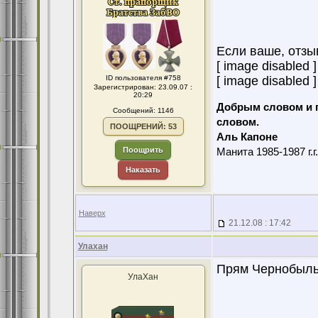
Если ваше, отзы
[ image disabled ]
ID пользователя #758
[ image disabled ]
Зарегистрирован: 23.09.07 :
20:29
Добрым словом и 
Сообщений: 1146
словом.
ПООЩРЕНИЙ: 53
Аль Капоне
Поощрить
Манита 1985-1987 г.г
Наказать
Наверх
21.12.08 : 17:42
Улахан
Прям Чернобыль
УлаХан