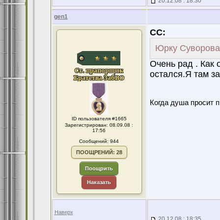
20.12.08 : 18:30
gen1
CC:
Юрку Суворова
Очень рад . Как
остался.Я там з
Когда душа просит 
ID пользователя #1665
Зарегистрирован: 08.09.08 :
17:56
Сообщений: 944
ПООЩРЕНИЙ: 28
Поощрить
Наказать
Наверх
20.12.08 : 18:35