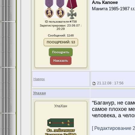
Аль Капоне
Манита 1985-1987 г.г
ID пользователя #758
Зарегистрирован: 23.09.07 :
20:29
Сообщений: 1146
ПООЩРЕНИЙ: 53
Поощрить
Наказать
Наверх
21.12.08 : 17:56
Улахан
"Баганур, не сам
УлаХан
самое плохое ме
человека, а чело
[ Редактирование 21