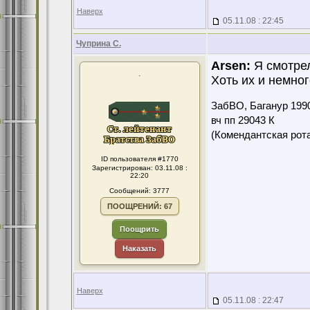
Наверх
05.11.08 : 22:45
Чуприна С.
Arsen:
Я смотрел
.
Хоть их и немног
ЗабВО, Баганур 199
вч пп 29043 К
(Комендантская ро
ID пользователя #1770
Зарегистрирован: 03.11.08 :
22:20
Сообщений: 3777
ПООЩРЕНИЙ: 67
Поощрить
Наказать
Наверх
05.11.08 : 22:47