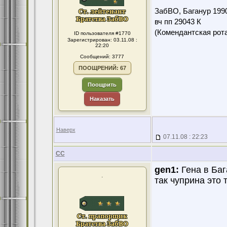
ЗабВО, Баганур 199
вч пп 29043 К
(Комендантская ро
ID пользователя #1770
Зарегистрирован: 03.11.08 :
22:20
Сообщений: 3777
ПООЩРЕНИЙ: 67
Поощрить
Наказать
Наверх
07.11.08 : 22:23
CC
gen1:
Гена в Баг
.
так чуприна это 