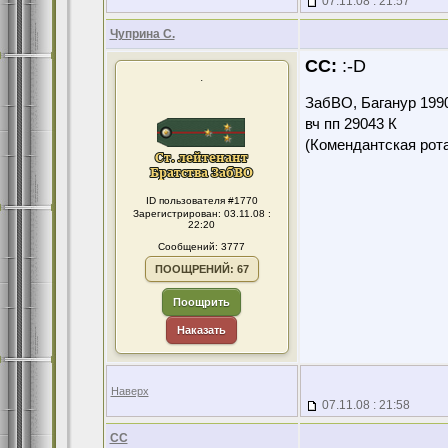
07.11.08 : 21:57
Чуприна С.
CC:
:-D
.
ЗабВО, Баганур 199
вч пп 29043 К
(Комендантская ро
ID пользователя #1770
Зарегистрирован: 03.11.08 :
22:20
Сообщений: 3777
ПООЩРЕНИЙ: 67
Поощрить
Наказать
Наверх
07.11.08 : 21:58
CC