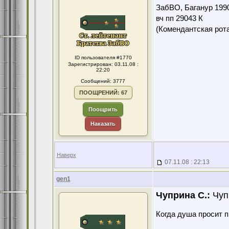
ЗабВО, Баганур 199
вч пп 29043 К
(Комендантская ро
ID пользователя #1770
Зарегистрирован: 03.11.08 :
22:20
Сообщений: 3777
ПООЩРЕНИЙ: 67
Поощрить
Наказать
Наверх
07.11.08 : 22:13
gen1
Чуприна С.:
Чупр
Когда душа просит 