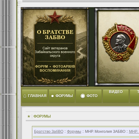
ВИДЕО
T
⌂
●
◉
ГЛАВНАЯ
ФОРУМЫ
ФОТО
ФОРУМЫ
Братство ЗабВО
::
Форумы
:: МНР. Монголия ЗАБВО ::
МНР.