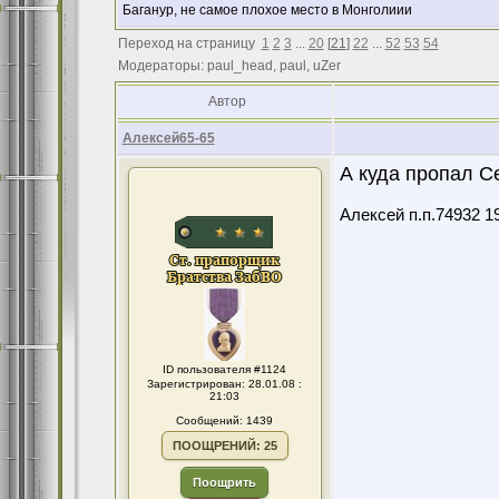
Баганур, не самое плохое место в Монголиии
Переход на страницу
1
2
3
...
20
[
21
]
22
...
52
53
54
Модераторы: paul_head, paul, uZer
Автор
Алексей65-65
А куда пропал С
Алексей п.п.74932 
ID пользователя #1124
Зарегистрирован: 28.01.08 :
21:03
Сообщений: 1439
ПООЩРЕНИЙ: 25
Поощрить