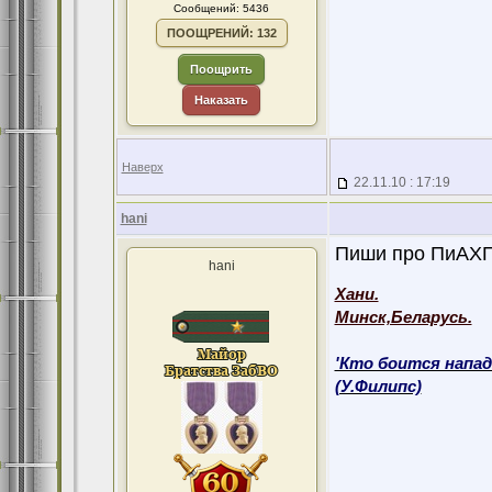
Сообщений: 5436
ПООЩРЕНИЙ: 132
Поощрить
Наказать
Наверх
22.11.10 : 17:19
hani
Пиши про ПиАХП!
hani
Хани.
Минск,Беларусь.
'Кто боится напад
(У.Филипс)