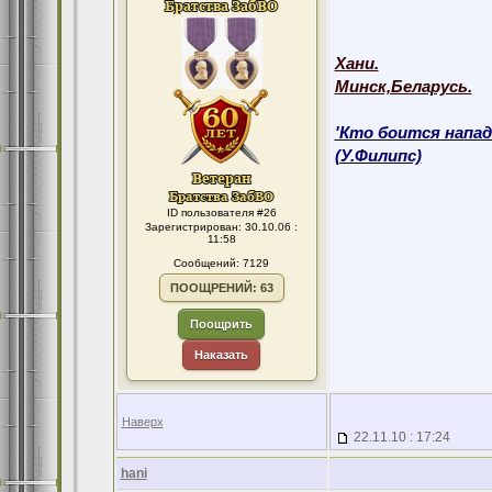
Хани.
Минск,Беларусь.
'Кто боится напад
(У.Филипс)
ID пользователя #26
Зарегистрирован: 30.10.06 :
11:58
Сообщений: 7129
ПООЩРЕНИЙ: 63
Поощрить
Наказать
Наверх
22.11.10 : 17:24
hani