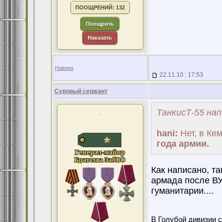
ПООЩРЕНИЙ: 132
Поощрить
Наказать
Наверх
22.11.10 : 17:53
Суровый сержант
ТанкисТ-55 нап
.
hani:
Нет, в Ке
года армии.
Как написано, так
армада после ВУЗ
гуманитарии....
В Голубой дивизии с