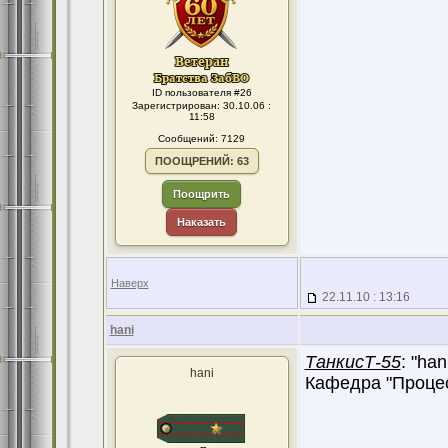
ID пользователя #26
Зарегистрирован: 30.10.06 :
11:58
Сообщений: 7129
ПООЩРЕНИЙ: 63
Поощрить
Наказать
Наверх
22.11.10 : 13:16
hani
ТанкисТ-55
: "ha
hani
Кафедра "Процес