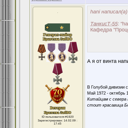
hani написал(а)
.
ТанкисТ-55
: "h
Кафедра "Проце
А я от винта нап
В Голубой дивизии с
Май 1972 - октябрь 1
Китайцам с севера 
стоит красавица Бо
ID пользователя #1920
Зарегистрирован: 14.02.09 :
17:45