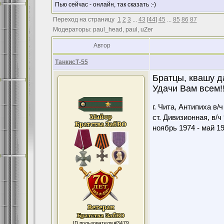
Пью сейчас - онлайн, так сказать :-)
Переход на страницу
1
2
3
...
43
[
44
]
45
...
85
86
87
Модераторы: paul_head, paul, uZer
Автор
ТанкисТ-55
Братцы, квашу да
Удачи Вам всем!!
г. Чита, Антипиха в/
ст. Дивизионная, в/ч
ноябрь 1974 - май 1
ID пользователя #3479