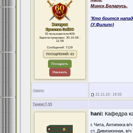
Минск,Беларусь.
'Кто боится напад
(У.Филипс)
ID пользователя #26
Зарегистрирован: 30.10.06 :
11:58
Сообщений: 7129
ПООЩРЕНИЙ: 63
Поощрить
Наказать
Наверх
21.11.10 : 19:33
ТанкисТ-55
hani:
Кафедра к
г. Чита, Антипиха в/
ст. Дивизионная, в/ч