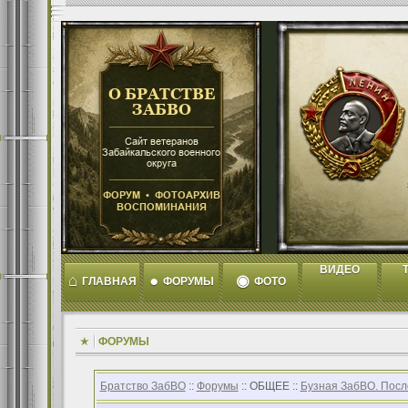
ВИДЕО
T
⌂
●
◉
ГЛАВНАЯ
ФОРУМЫ
ФОТО
ФОРУМЫ
Братство ЗабВО
::
Форумы
:: ОБЩЕЕ ::
Бузная ЗабВО. Посл