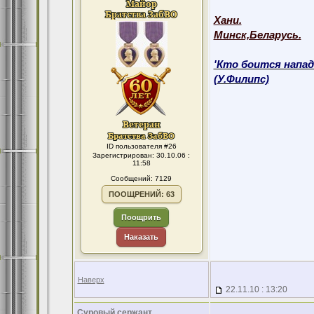
Хани.
Минск,Беларусь.
'Кто боится напад
(У.Филипс)
ID пользователя #26
Зарегистрирован: 30.10.06 :
11:58
Сообщений: 7129
ПООЩРЕНИЙ: 63
Поощрить
Наказать
Наверх
22.11.10 : 13:20
Суровый сержант