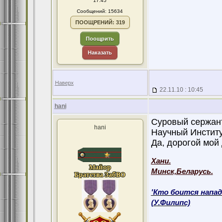
17:45
Сообщений: 15634
ПООЩРЕНИЙ: 319
Поощрить
Наказать
Наверх
22.11.10 : 10:45
hani
Суровый сержант
hani
Научный Институ
Да, дорогой мой 
Хани.
Минск,Беларусь.
'Кто боится напад
(У.Филипс)