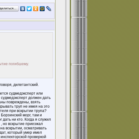
делиться…
ытие погибшему.
говоря, дилетантский.
ается судмедэксперт или
 судмедэксперт должен дать
ганы повреждены, взять
рывать труп не имея на это
ителя при вскрытии трупа?
 Борзинский морг, там и
 дать ни кто. Когда я служил
 , но вскрытие приезжал
 на вскрытии, осматривать
дат, который умер имел
д инспекторской проверкой