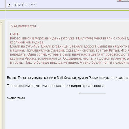
13.02.13 : 17:21
T-34 написал(а)
...
С-НТ:
Как-то зимой в морозный день (это уже в Билитуе) меня взяли с собой 
кроликов командира.
Ехали на УАЗ-469. Ехали к границе. Заехали (дорога была) на какую-то
машины. Приближались сумерки. Сказали - смотри, вот там Китай. Что я
передать. Одни сопки, которые были ниже нас и цвета от розового до 
картины Рериха вспоминаются. Ощущение, что ты на другой планете. Б
и тоска... Такого больше никогда не видел. А сено брали почти у самой
Во-во. Пока не увидел сопки в Забайкалье, думал Рерих приукрашивает с
Теперь понимаю, что именно так он их видел в реальности.
ЗабВО 76-78