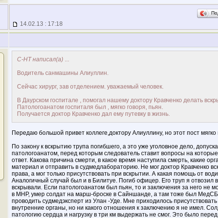
По
14.02.13 : 17:18
С-НТ написал(а)
...
Водитель санмашины Алиуллин.
Сейчас хирург, зав отделением. уважаемый человек.
В Даурском госпитале , помогал нашему доктору Кравченко делать вскр
Патологоанатом госпиталя был , мягко говоря, пьян.
Получается доктор Кравченко дал ему путевку в жизнь.
Передаю большой привет коллеге,доктору Алиуллину, но этот пост мягко 
По закону к вскрытию трупа погибшего, а это уже уголовное дело, допуск
патологоанатом, перед которым следователь ставит вопросы на которые
ответ. Какова причина смерти, в какое время наступила смерть, какие ор
материал и отправить в судмедлабораторию. Не мог доктор Кравченко вск
права, а мог только присутствовать при вскрытии. А какая помощь от вод
Аналогичный случай был и в Билитуе. Погиб офицер. Его труп я отвозил в
вскрывали. Если патологоанатом был пьян, то и заключения за него не мог
в МНР, умер солдат на марш-броске в Сайншанде, а там тоже был МедСБ
проводить судмедэксперт из Улан -Уде. Мне приходилось присутствовать
внутренние органы, но ни какого отношения к заключению я не имел. Сол
патологию сердца и нагрузку в три км выдержать не смог. Это было пере