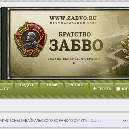
ВИДЕО
TikTok
RUTUBE
✈
▣
ФОТО
ТЕЛЕГА
КУР
 ГАРНИЗОНЫ ЗАБАЙКАЛЬСКОГО ВОЕННОГО ОКРУГА ::
Другие
<<
П