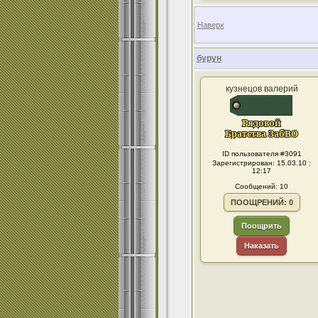
Наверх
бурун
кузнецов валерий
ID пользователя #3091
Зарегистрирован: 15.03.10 :
12:17
Сообщений: 10
ПООЩРЕНИЙ: 0
Поощрить
Наказать