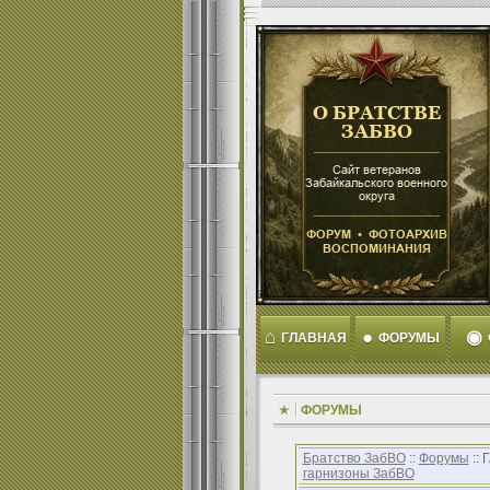
⌂
●
◉
ГЛАВНАЯ
ФОРУМЫ
ФОРУМЫ
Братство ЗабВО
::
Форумы
::
гарнизоны ЗабВО