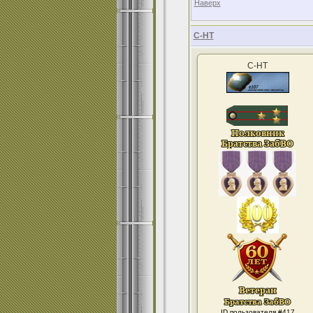
Наверх
С-НТ
С-НТ
ID пользователя #417