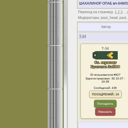
ШАХАЛИНОР ОПАБ в/ч 64805 ( 
Переход на страницу
1
2
3
...
Модераторы: paul_head, paul,
Автор
T-34
Т-34
ID пользователя #827
Зарегистрирован: 30.10.07 :
16:38
Сообщений: 436
ПООЩРЕНИЙ: 14
Поощрить
Наказать