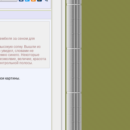
дембеля за сеном для
 высокую сопку. Вышли из
 увидел, словами не
темно синего. Некоторые
езмолвие, величие, красота
 контрольной полосы.
вои картины.