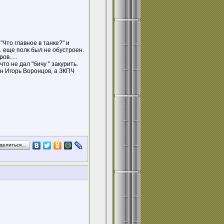
"Что главное в танке?" и
к. еще полк был не обустроен.
в.....
то не дал "бичу " закурить.
н Игорь Воронцов, а ЗКПЧ
делиться…