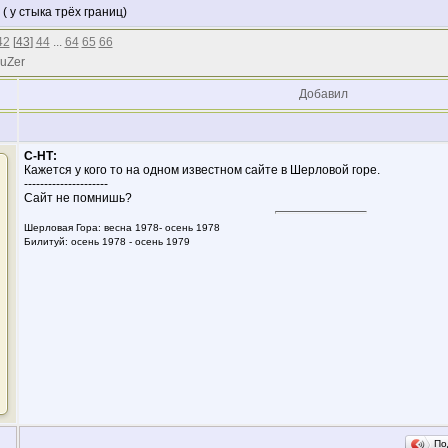
у стыка трёх границ)
42
[
43
]
44
...
64
65
66
 uZer
Добавил
С-НТ:
Кажется у кого то на одном известном сайте в Шерловой горе.
---------------------
Сайт не помнишь?
Шерловая Гора: весна 1978- осень 1978
Билитуй: осень 1978 - осень 1979
По