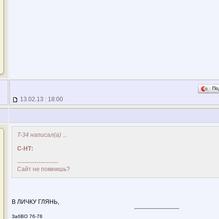
По
13.02.13 : 18:00
T-34 написал(а)
...
С-НТ:
---------------------
Сайт не помнишь?
В ЛИЧКУ ГЛЯНЬ,
ЗабВО 76-78