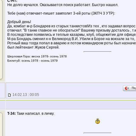
С-НТ:
Не долго мучался. Оказывается поиск работает. Быстро нашел.
Тебе (нам) отвечает-пишет замполит 3-ей роты (ЗКПЧ 3 УТР):
Добрый день!
Да, комбат м-р Бондарев из старых танкистов!Из тех , кто задавал вопрос 
отвечал: "В танке главное не обосраться!" Вашему призыву досталось , т.
В последствии появились и теплые казармы, клуб, общежитие для офицеро
М-ра Бондарь сменил к-н Великород В.И. Убили в Борзе на вокзале за то, ч
Ротный ваш тогда попал в аварию и потом командиром роты был назначе
был лейтенант Жуков Сергей.
Шерловая Гора: весна 1978- осень 1978
Билитуй: осень 1978 - осень 1979
По
14.02.13 : 00:05
T-34:
Таки написал. в личку.