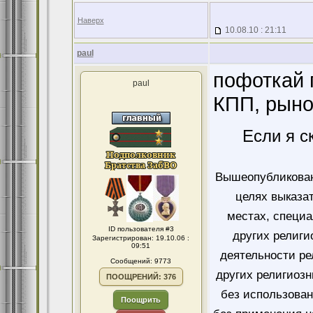
Наверх
10.08.10 : 21:11
paul
пофоткай г
paul
КПП, рынок
Если я с
Вышеопубликован
целях выказа
местах, специ
ID пользователя #3
других религи
Зарегистрирован: 19.10.06 :
09:51
деятельности ре
Сообщений: 9773
других религиозн
ПООЩРЕНИЙ: 376
без использован
Поощрить