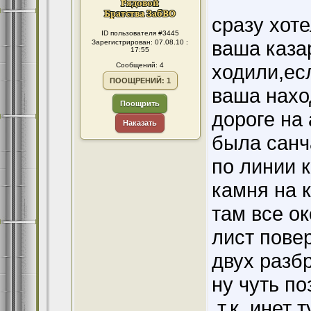
сразу хот
ID пользователя #3445
ваша каза
Зарегистрирован: 07.08.10 :
17:55
ходили,ес
Сообщений: 4
ПООЩРЕНИЙ: 1
ваша нахо
Поощрить
дороге на
Наказать
была санча
по линии к
камня на 
там все о
лист пове
двух разб
ну чуть п
,т.к. инет