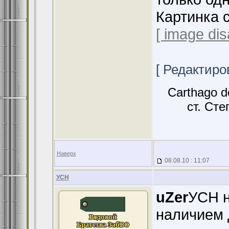
Картинка 
[ image dis
[ Редактиров
Carthago d
ст. Сте
Наверх
08.08.10 : 11:07
УСН
uZer
УСН н
наличием 