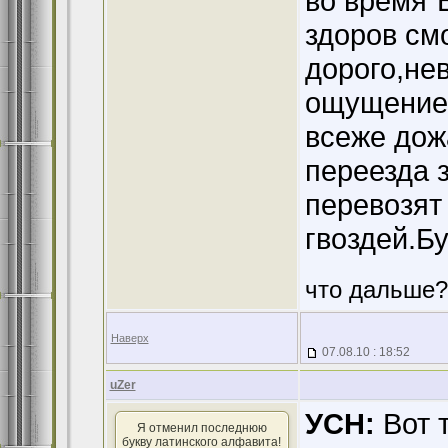
во время"
здоров см
дорого,не
ощущение 
всеже дож
переезда 
перевозят
гвоздей.Б
что дальше?
Наверх
07.08.10 : 18:52
uZer
УСН:
Вот т
Я отменил последнюю
букву латинского алфавита!