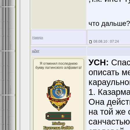
что дальше?
Наверх
08.08.10 : 07:24
uZer
УСН:
Спас
Я отменил последнюю
букву латинского алфавита!
описать м
караульно
1. Казарма
Она дейст
на той же 
санчастью,