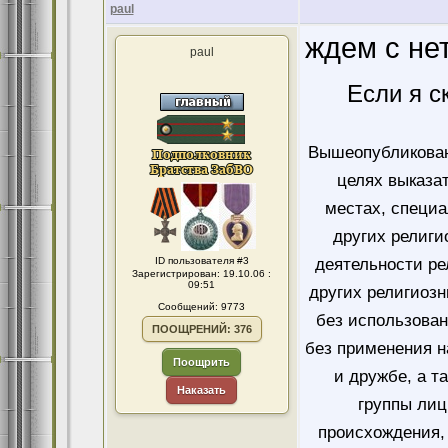
paul
ждем с не
paul
Если я с
Вышеопубликован
целях выказа
местах, специ
других религи
ID пользователя #3
деятельности ре
Зарегистрирован: 19.10.06 :
09:51
других религиозн
Сообщений: 9773
без использован
ПООЩРЕНИЙ: 376
без применения н
Поощрить
и дружбе, а т
Наказать
группы лиц
происхождения, 