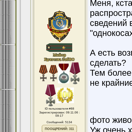
Меня, кста
распростр
сведений 
"однокоса
А есть во
сделать?
Тем более,
не крайни
ID пользователя #88
Зарегистрирован: 09.11.06 :
09:17
фото живог
Сообщений: 5134
Уж очень х
ПООЩРЕНИЙ: 311