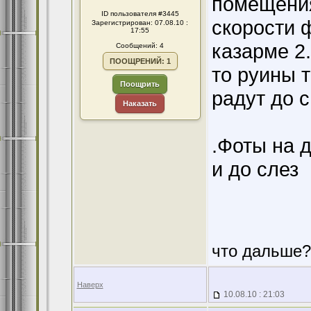
помещения
ID пользователя #3445
скорости ф
Зарегистрирован: 07.08.10 :
17:55
казарме 2
Сообщений: 4
ПООЩРЕНИЙ: 1
то руины т
Поощрить
радут до с
Наказать
.Фоты на д
и до слез
что дальше?
Наверх
10.08.10 : 21:03