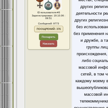
других религи
ID пользователя #3
деятельности ре
Зарегистрирован: 19.10.06 :
09:51
других религиозн
Сообщений: 9773
без использован
ПООЩРЕНИЙ: 376
без применения н
Поощрить
и дружбе, а т
Наказать
группы лиц
происхождения, 
либо социаль
массовой инфо
сетей, в том 
каждому моему в
вышеопубликова
массовой и
телекоммуника
осуществлению д