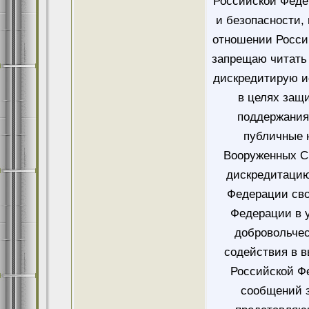
Российской Феде
и безопасности,
отношении Росси
запрещаю читать 
дискредитирую и
в целях защ
поддержания
публичные 
Вооруженных Си
дискредитацию
Федерации сво
Федерации в у
добровольче
содействия в 
Российской Ф
сообщений 