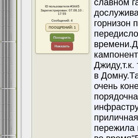
славном г
ID пользователя #3445
дослужива
Зарегистрирован: 07.08.10 :
17:55
горнизон п
Сообщений: 4
ПООЩРЕНИЙ: 1
передисло
Поощрить
времени.Да
Наказать
кампонент
Джиду,т.к.
в Домну.Та
очень коне
порядочна
инфрастру
приличная
пережила 