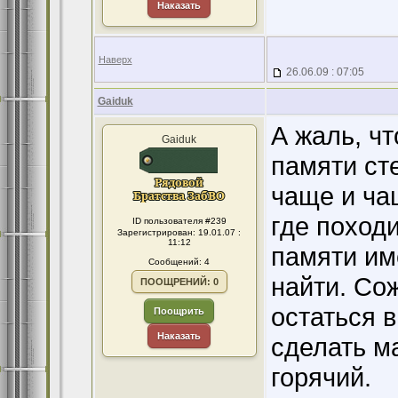
Наказать
Наверх
26.06.09 : 07:05
Gaiduk
А жаль, чт
Gaiduk
памяти ст
чаще и чащ
где поход
ID пользователя #239
Зарегистрирован: 19.01.07 :
11:12
памяти им
Сообщений: 4
найти. Со
ПООЩРЕНИЙ: 0
остаться в
Поощрить
Наказать
сделать м
горячий.