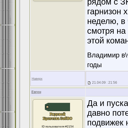
рядом с З
гарнизон 
неделю, в
смотря на
этой кома
Владимир в\
годы
Наверх
21.04.09 : 21:56
Евген
Да и пуск
давно поте
подвижек 
ID пользователя #2154