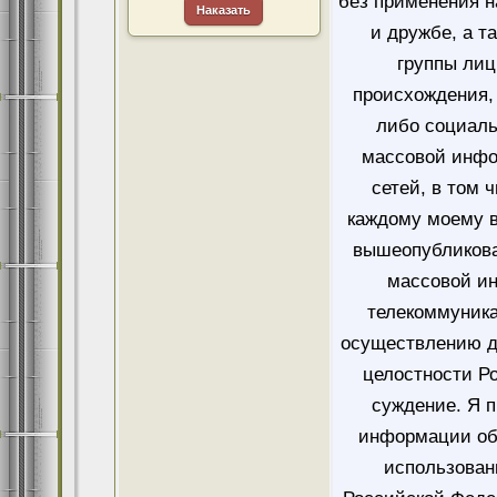
без применения н
Наказать
и дружбе, а т
группы лиц
происхождения, 
либо социаль
массовой инфо
сетей, в том 
каждому моему в
вышеопубликова
массовой и
телекоммуника
осуществлению д
целостности Ро
суждение. Я 
информации об
использован