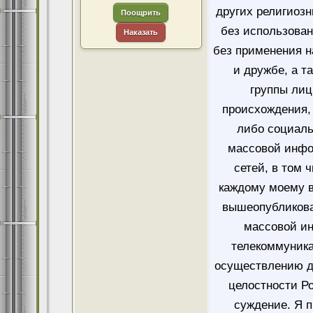
других религиозн
Поощрить
без использован
Наказать
без применения н
и дружбе, а т
группы лиц
происхождения, 
либо социаль
массовой инфо
сетей, в том 
каждому моему в
вышеопубликова
массовой и
телекоммуника
осуществлению д
целостности Ро
суждение. Я 