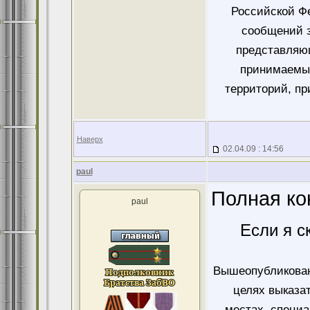
Российской Ф
сообщений 
представляющ
принимаемых
территорий, пр
Наверх
02.04.09 : 14:56
paul
Полная ко
paul
Если я с
Вышеопубликован
целях выказа
местах, специ