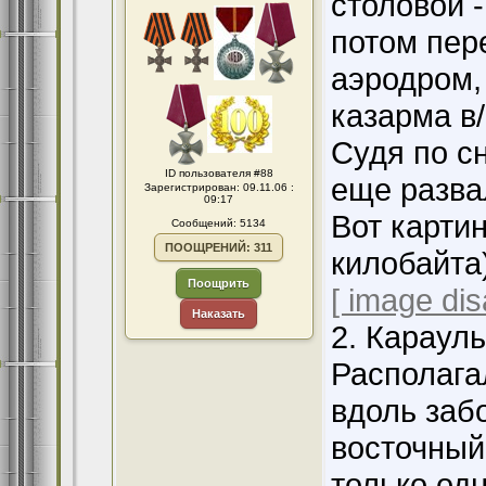
столовой 
потом пер
аэродром,
казарма в/
Судя по сн
ID пользователя #88
еще разва
Зарегистрирован: 09.11.06 :
09:17
Вот карти
Сообщений: 5134
ПООЩРЕНИЙ: 311
килобайта)
Поощрить
[ image dis
Наказать
2. Караул
Располага
вдоль заб
восточный 
только одн