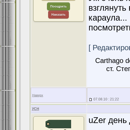
взглянуть 
Поощрить
Наказать
караула...
посмотреть
[ Редактиров
Carthago d
ст. Сте
Наверх
07.08.10 : 21:22
УСН
uZer день 