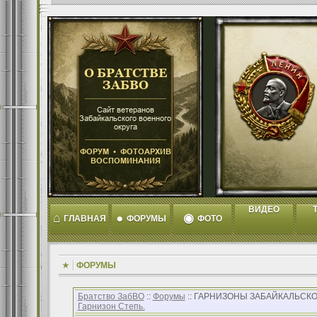
ВИДЕО
T
⌂
●
◉
ГЛАВНАЯ
ФОРУМЫ
ФОТО
ФОРУМЫ
Братство ЗабВО
::
Форумы
:: ГАРНИЗОНЫ ЗАБАЙКАЛЬСКО
Гарнизон Степь.