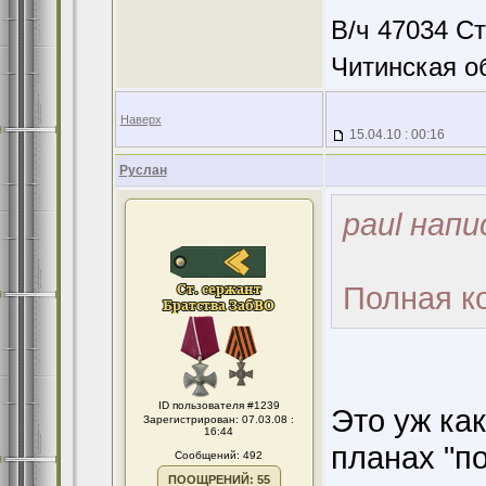
В/ч 47034 С
Читинская о
Наверх
15.04.10 : 00:16
Руслан
paul напи
Полная к
ID пользователя #1239
Это уж ка
Зарегистрирован: 07.03.08 :
16:44
планах "п
Сообщений: 492
ПООЩРЕНИЙ: 55