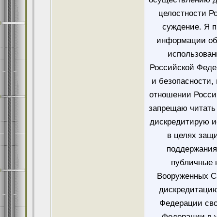
целостности Ро
суждение. Я 
информации об
использован
Российской Феде
и безопасности,
отношении Росси
запрещаю читать 
дискредитирую и
в целях защ
поддержания
публичные 
Вооруженных Си
дискредитацию
Федерации сво
Федерации в у