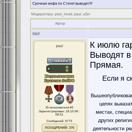
Срочная инфа по Степи! выводят!!!
Модераторы: paul_head, paul, uZer
Автор
paul
К июлю га
paul
Выводят в
Прямая.
Если я с
Вышеопубликован
целях выказа
ID пользователя #3
местах, специ
Зарегистрирован: 19.10.06 :
09:51
других религи
Сообщений: 9773
ПООЩРЕНИЙ: 376
деятельности ре