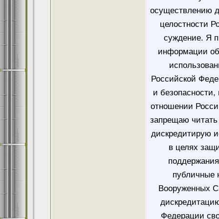
осуществлению д
целостности Ро
суждение. Я 
информации об
использован
Российской Феде
и безопасности,
отношении Росси
запрещаю читать 
дискредитирую и
в целях защ
поддержания
публичные 
Вооруженных Си
дискредитацию
Федерации сво