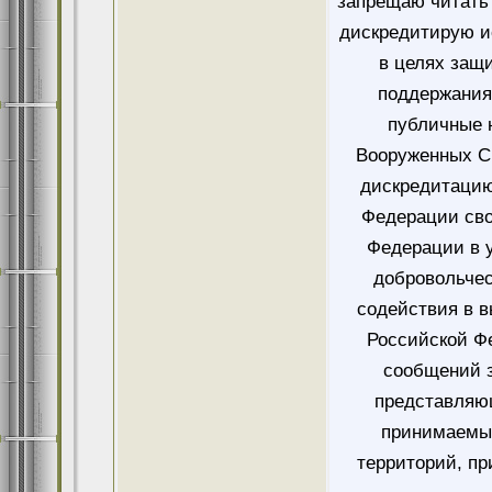
запрещаю читать 
дискредитирую и
в целях защ
поддержания
публичные 
Вооруженных Си
дискредитацию
Федерации сво
Федерации в у
добровольче
содействия в 
Российской Ф
сообщений 
представляющ
принимаемых
территорий, пр