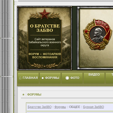
ВИДЕО
T
⌂
●
◉
ГЛАВНАЯ
ФОРУМЫ
ФОТО
ФОРУМЫ
Братство ЗабВО
::
Форумы
:: ОБЩЕЕ ::
Бузная ЗабВО