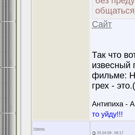
без преду
общаться
Сайт
Так что во
извесный 
фильме: Н
грех - это.
Антипиха - А
то уйду!!!
Наверх
25.04.09 : 08:17