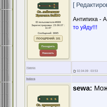
[ Редактиров
Антипиха - А
ID пользователя #689
Зарегистрирован: 23.08.07 :
то уйду!!!
11:47
Сообщений: 3895
ПООЩРЕНИЙ: 101
Поощрить
Наказать
Наверх
02.04.09 : 03:53
bulava
sewa:
Може