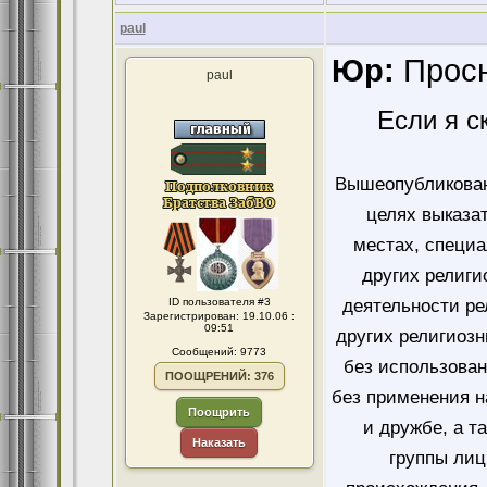
paul
Юр:
Просн
paul
Если я с
Вышеопубликован
целях выказа
местах, специ
других религи
ID пользователя #3
деятельности ре
Зарегистрирован: 19.10.06 :
09:51
других религиозн
Сообщений: 9773
без использован
ПООЩРЕНИЙ: 376
без применения н
Поощрить
и дружбе, а т
Наказать
группы лиц