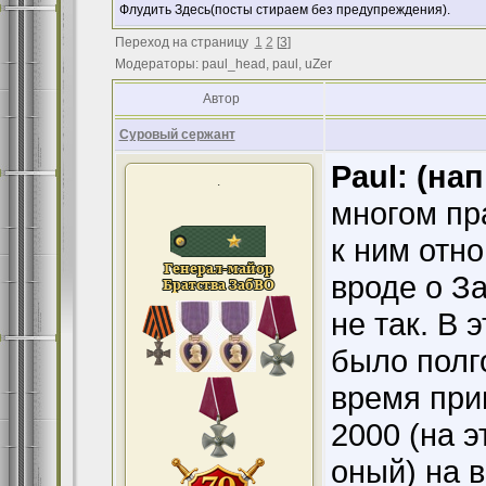
Флудить Здесь(посты стираем без предупреждения).
Переход на страницу
1
2
[
3
]
Модераторы: paul_head, paul, uZer
Автор
Суровый сержант
Paul: (на
.
многом пр
к ним отно
вроде о З
не так. В 
было полг
время при
2000 (на 
оный) на 