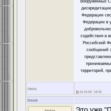
Вооруженных Си
дискредитацию
Федерации сво
Федерации в у
добровольче
содействия в 
Российской Ф
сообщений 
представляющ
принимаемых
территорий, пр
Наверх
01.04.09 : 18:28
Улахан
Это уже "
УлаХан