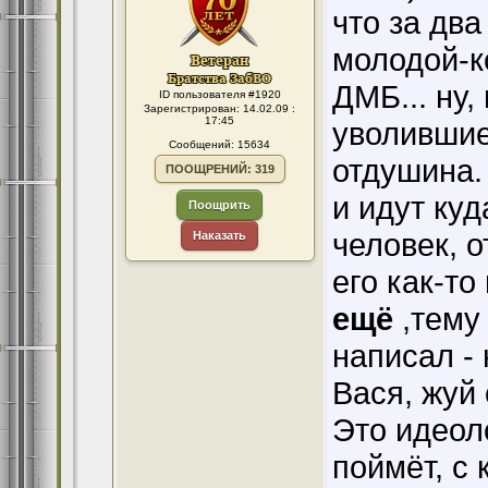
что за два
молодой-к
ДМБ... ну,
ID пользователя #1920
Зарегистрирован: 14.02.09 :
17:45
уволившиес
Сообщений: 15634
отдушина. 
ПООЩРЕНИЙ: 319
и идут куд
Поощрить
человек, о
Наказать
его как-то
ещё
,тему
написал - 
Вася, жуй 
Это идеоло
поймёт, с 