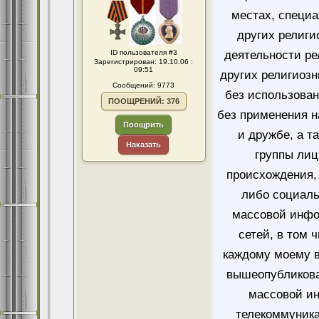
местах, специ
других религи
ID пользователя #3
деятельности ре
Зарегистрирован: 19.10.06 :
09:51
других религиозн
Сообщений: 9773
без использован
ПООЩРЕНИЙ: 376
без применения н
Поощрить
и дружбе, а т
Наказать
группы лиц
происхождения, 
либо социаль
массовой инфо
сетей, в том 
каждому моему в
вышеопубликова
массовой и
телекоммуника