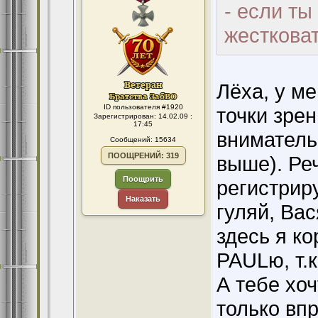
- если ты
жестковат
Лёха, у м
ID пользователя #1920
точки зрен
Зарегистрирован: 14.02.09 :
17:45
вниматель
Сообщений: 15634
ПООЩРЕНИЙ: 319
выше). Реч
Поощрить
регистриру
Наказать
гуляй, Вас
здесь я ко
PAULю, т.к
А тебе хоч
только вп