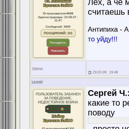
Лёх, а чё 
считаешь 
ID пользователя #689
Зарегистрирован: 23.08.07 :
11:47
Сообщений: 3895
Антипиха - А
ПООЩРЕНИЙ: 101
то уйду!!!
Поощрить
Наказать
Наверх
29.03.09 : 19:48
Leonid
Сергей Ч.
ПОЛЬЗОВАТЕЛЬ ЗАБАНЕН
ЗА ПОВЕДЕНИЕ,
какие то 
НЕДОСТОЙНОЕ ВОИНА
поводу
- просто не
ID пользователя #1300