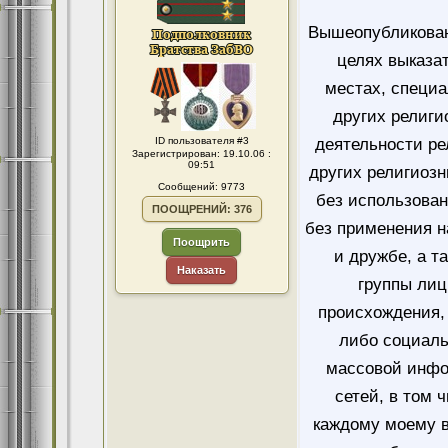
Вышеопубликован
целях выказа
местах, специ
других религи
ID пользователя #3
деятельности ре
Зарегистрирован: 19.10.06 :
09:51
других религиозн
Сообщений: 9773
без использован
ПООЩРЕНИЙ: 376
без применения н
Поощрить
и дружбе, а т
Наказать
группы лиц
происхождения, 
либо социаль
массовой инфо
сетей, в том 
каждому моему в