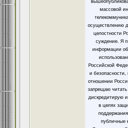
вышеопубликова
массовой и
телекоммуника
осуществлению д
целостности Ро
суждение. Я 
информации об
использован
Российской Феде
и безопасности,
отношении Росси
запрещаю читать 
дискредитирую и
в целях защ
поддержания
публичные 