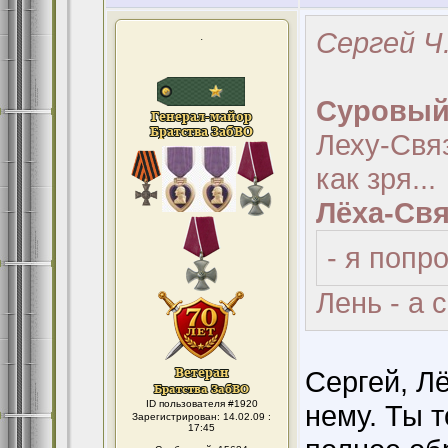
Сергей Ч.
.
Суровый
Леху-Связ
как зря...
Лёха-Свя
- я попро
Лень - а 
Сергей, Лё
ID пользователя #1920
нему. Ты 
Зарегистрирован: 14.02.09 :
17:45