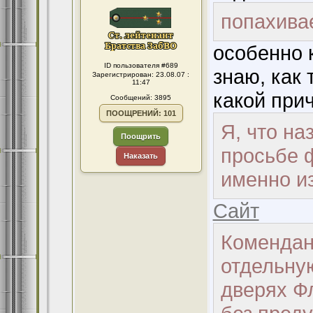
попахивае
особенно 
ID пользователя #689
знаю, как 
Зарегистрирован: 23.08.07 :
11:47
какой прич
Сообщений: 3895
ПООЩРЕНИЙ: 101
Я, что на
Поощрить
просьбе 
Наказать
именно и
Сайт
Комендант
отдельну
дверях Ф