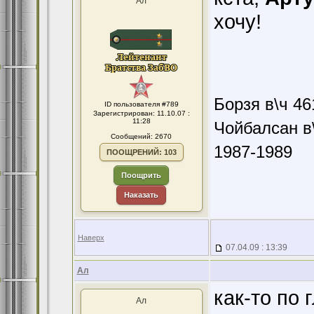
Ал
хочу!
Борзя в\ч 46
ID пользователя #789
Зарегистрирован: 11.10.07 :
11:28
Чойбалсан в\
Сообщений: 2670
1987-1989
ПООЩРЕНИЙ: 103
Поощрить
Наказать
Наверх
07.04.09 : 13:39
Ал
как-то по
Ал