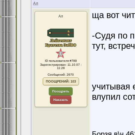
Ал
ща вот чит
Ал
-Судя по 
тут, встре
ID пользователя #789
Зарегистрирован: 11.10.07 :
11:28
Сообщений: 2670
ПООЩРЕНИЙ: 103
учитывая 
Поощрить
влупил сот
Наказать
Борзя в\ч 46