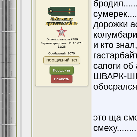
бродил....
сумерек.....
дорожки а
колумбарий..
ID пользователя #789
и кто знал
Зарегистрирован: 11.10.07 :
11:28
гастарбай
Сообщений: 2670
ПООЩРЕНИЙ: 103
сапоги об 
Поощрить
ШВАРК-ШВА
Наказать
обосрался....
это ща см
смеху..........