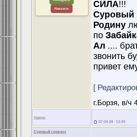
Поощрить
СИЛА
!!!
Наказать
Суровый 
Родину
лю
по
Забай
Ал
.... бра
звонить б
привет ем
[ Редактиров
г.Борзя, в/ч 
Наверх
07.04.09 : 13:45
Суровый сержант