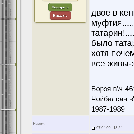
Поощрить
двое в кеп
Наказать
муфтия....
татарин!..
было татар 
хотя почему
все живы-
Борзя в\ч 46
Чойбалсан в\
1987-1989
Наверх
07.04.09 : 13:24