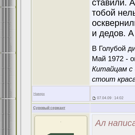
ставили. А
тобой нель
осквернил
и дедов. А
В Голубой ди
Май 1972 - о
Китайцам с 
стоит краса
Наверх
07.04.09 : 14:02
Суровый сержант
Ал написа
.