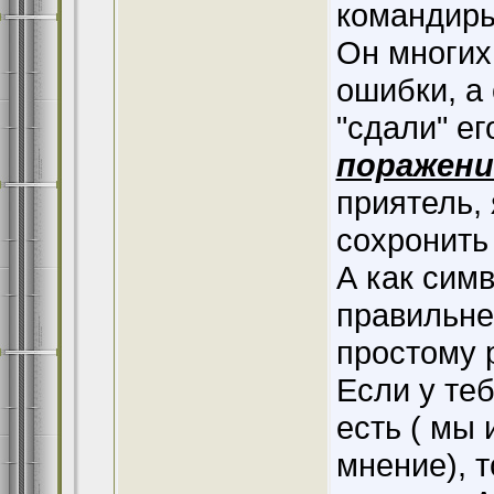
командиры
Он многих
ошибки, а 
"сдали" ег
поражение
приятель, 
сохронить
А как сим
правильне
простому 
Если у теб
есть ( мы
мнение), т