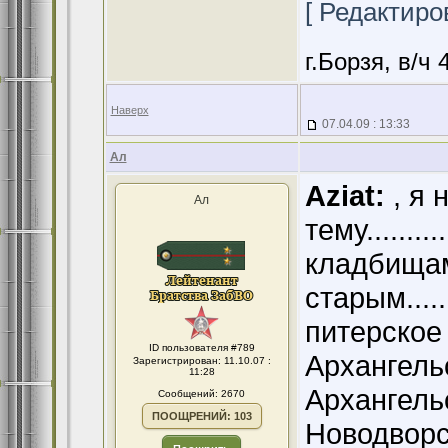
[ Редактиров
г.Борзя, в/ч 
Наверх
07.04.09 : 13:33
Ал
Aziat:
, я 
Ал
тему........
кладбищам б
старым.....
питерское
ID пользователя #789
Архангельс
Зарегистрирован: 11.10.07 :
11:28
Архангельс
Сообщений: 2670
ПООЩРЕНИЙ: 103
Новодворс