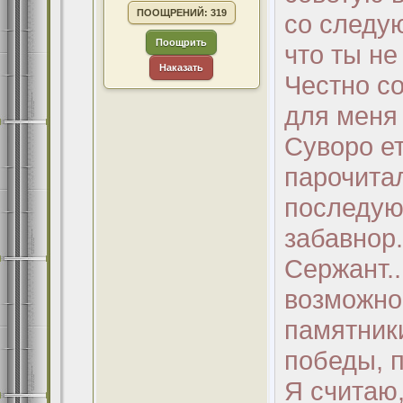
ПООЩРЕНИЙ: 319
со следую
Поощрить
что ты не
Наказать
Честно с
для меня 
Суворо ет
парочитал
последую
забавнор.
Сержант..
возможнос
памятник
победы, п
Я считаю