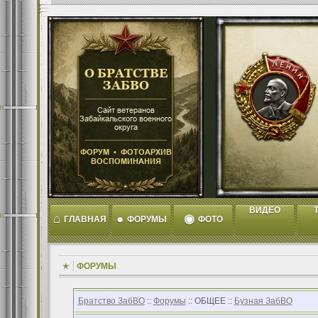
ВИДЕО
T
⌂
●
◉
ГЛАВНАЯ
ФОРУМЫ
ФОТО
ФОРУМЫ
Братство ЗабВО
::
Форумы
:: ОБЩЕЕ ::
Бузная ЗабВО