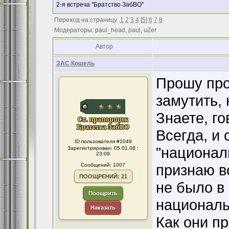
2-я встреча "Братство ЗабВО"
Переход на страницу
1
2
3
4
[
5
]
6
7
8
Модераторы: paul_head, paul, uZer
Автор
ЗАС Кошель
Прошу про
замутить, н
Знаете, го
Всегда, и
ID пользователя #1049
"национали
Зарегистрирован: 05.01.08 :
23:09
признаю в
Сообщений: 1007
ПООЩРЕНИЙ: 21
не было в
Поощрить
националь
Наказать
Как они п