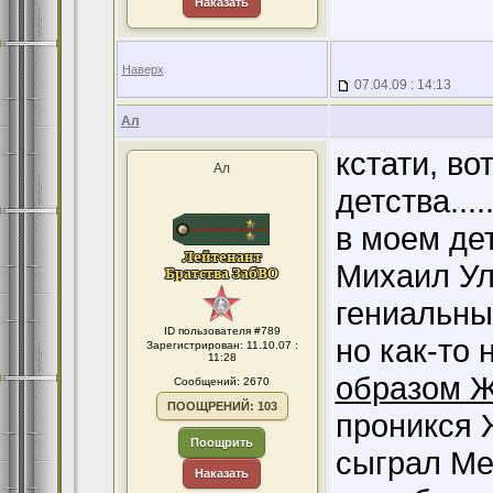
Наказать
Наверх
07.04.09 : 14:13
Ал
кстати, во
Ал
детства.....
в моем де
Михаил Уль
гениальные 
ID пользователя #789
но как-то 
Зарегистрирован: 11.10.07 :
11:28
образом 
Сообщений: 2670
ПООЩРЕНИЙ: 103
проникся 
Поощрить
сыграл Мен
Наказать