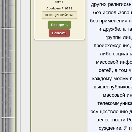
09:51
других религиозн
Сообщений: 9773
без использован
ПООЩРЕНИЙ: 376
без применения н
Поощрить
и дружбе, а т
Наказать
группы лиц
происхождения, 
либо социаль
массовой инфо
сетей, в том 
каждому моему в
вышеопубликова
массовой и
телекоммуника
осуществлению д
целостности Ро
суждение. Я 