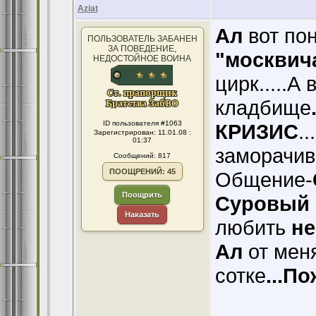
Aziat
Ал
вот по
ПОЛЬЗОВАТЕЛЬ ЗАБАНЕН
ЗА ПОВЕДЕНИЕ,
"москвич
НЕДОСТОЙНОЕ ВОИНА
цирк.....А
кладбище
ID пользователя #1063
КРИЗИС
..
Зарегистрирован: 11.01.08 :
01:37
заморачив
Сообщений: 817
ПООЩРЕНИЙ: 45
Общение-
Поощрить
Суровый 
Наказать
любить
не
Ал
от мен
сотке
...П