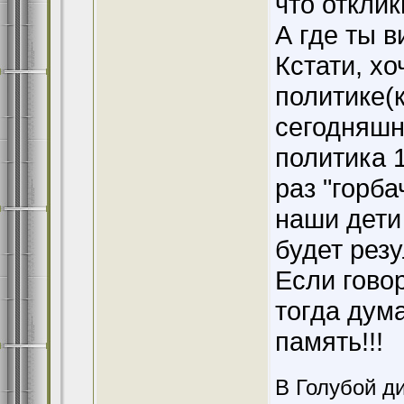
что отклик
А где ты 
Кстати, хо
политике(к
сегодняшн
политика 1
раз "горба
наши дети 
будет резу
Если говор
тогда дума
память!!!
В Голубой ди