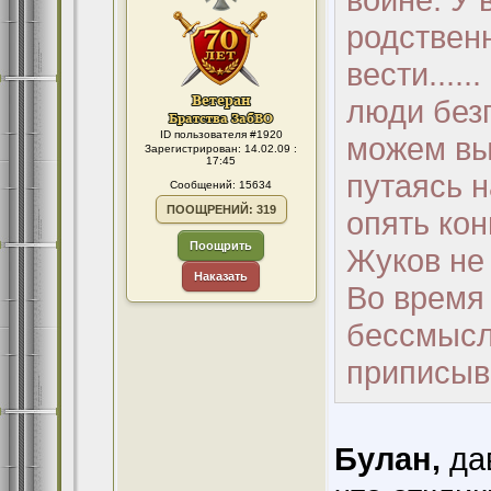
родственн
вести....
люди без
ID пользователя #1920
можем вы
Зарегистрирован: 14.02.09 :
17:45
путаясь н
Сообщений: 15634
ПООЩРЕНИЙ: 319
опять кон
Поощрить
Жуков не 
Наказать
Во время
бессмысл
приписыв
Булан,
дав