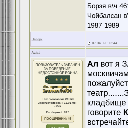
Борзя в\ч 46
Чойбалсан в\
1987-1989
Наверх
07.04.09 : 13:44
Aziat
Ал
вот я 
ПОЛЬЗОВАТЕЛЬ ЗАБАНЕН
ЗА ПОВЕДЕНИЕ,
москвичам"
НЕДОСТОЙНОЕ ВОИНА
пожалуйста
театр......
ID пользователя #1063
кладбище 
Зарегистрирован: 11.01.08 :
01:37
говорите
К
Сообщений: 817
ПООЩРЕНИЙ: 45
встречайт