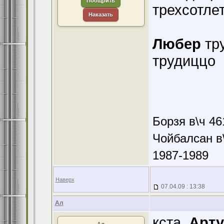
Поощрить
трехсотлетн
Наказать
Любер
тру
трудиццо
Борзя в\ч 46
Чойбалсан в\
1987-1989
Наверх
07.04.09 : 13:38
Ал
кста,
Арту