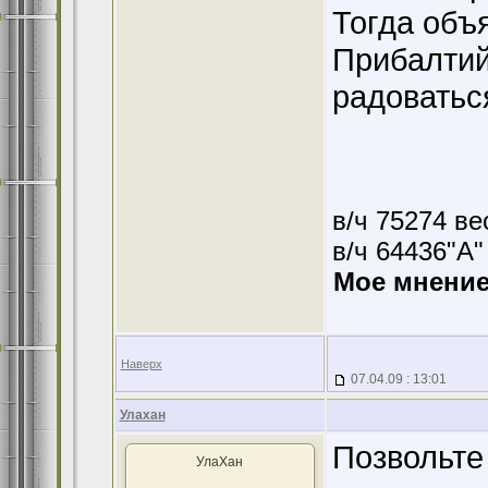
Тогда объ
Прибалтий
радоватьс
в/ч 75274 ве
в/ч 64436"А
Мое мнение
Наверх
07.04.09 : 13:01
Улахан
Позвольте
УлаХан