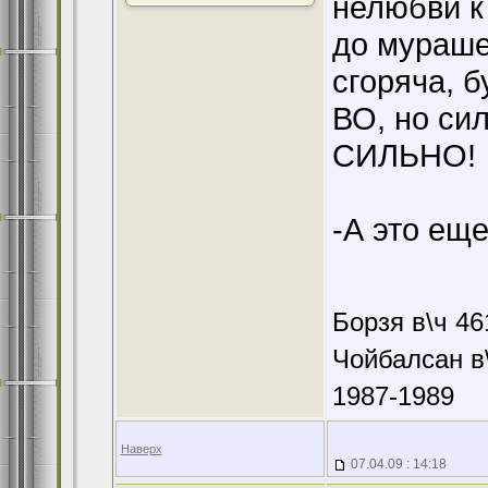
нелюбви к
до мурашек
сгоряча, 
ВО, но си
СИЛЬНО!
-А это еще
Борзя в\ч 46
Чойбалсан в\
1987-1989
Наверх
07.04.09 : 14:18