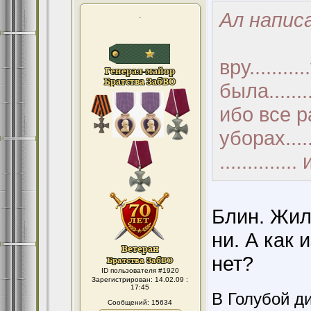
Ал написа
.
вру.......
была........
ибо все р
уборах....
.............
Блин. Жил 
ни. А как 
нет?
ID пользователя #1920
Зарегистрирован: 14.02.09 :
17:45
В Голубой ди
Сообщений: 15634