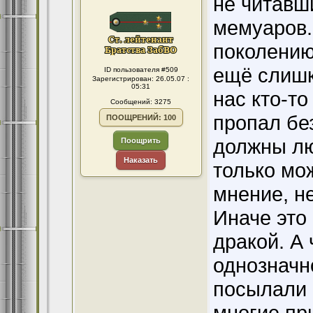
не читавш
мемуаров.
поколению
ещё слишко
ID пользователя #509
Зарегистрирован: 26.05.07 :
05:31
нас кто-то
Сообщений: 3275
пропал без
ПООЩРЕНИЙ: 100
должны лю
Поощрить
Наказать
только мо
мнение, не
Иначе это
дракой. А 
однозначн
посылали 
многие пр