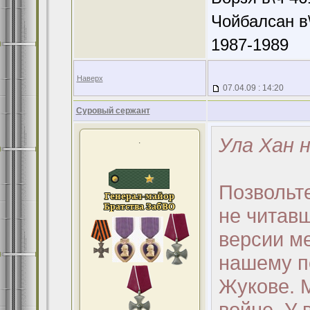
Чойбалсан в\
1987-1989
Наверх
07.04.09 : 14:20
Суровый сержант
Ула Хан н
.
Позвольт
не читав
версии м
нашему п
Жукове. 
войне. У 