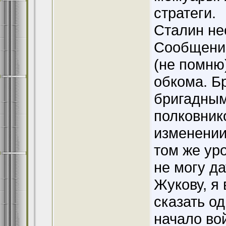
стратеги.
Сталин не
Сообщение
(не помню
обкома. Б
бригадным
полковнико
изменении
том же уро
не могу д
Жукову, я 
сказать о
начало во