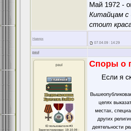
Май 1972 - о
Китайцам с 
стоит краса
Наверх
07.04.09 : 14:29
paul
Споры о 
paul
Если я с
Вышеопубликован
целях выказа
местах, специ
других религи
ID пользователя #3
деятельности ре
Зарегистрирован: 19.10.06 :