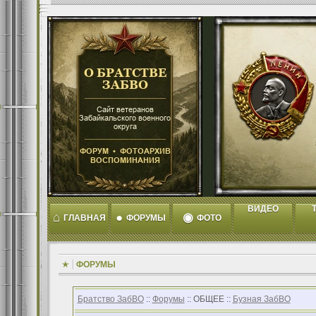
ВИДЕО
T
⌂
●
◉
ГЛАВНАЯ
ФОРУМЫ
ФОТО
ФОРУМЫ
Братство ЗабВО
::
Форумы
:: ОБЩЕЕ ::
Бузная ЗабВО