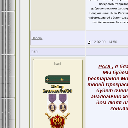
пределами территор
добровольческими формир
Вооруженные Силы Российс
информации об обстоятельст
по обеспечению безопасн
Наверх
12.02.09 : 14:50
hani
hani
PAUL
, я б
Мы будем
рестаранов Мин
твоей Прекрасн
будет очень
аналогично же
дом люля из
коньяч