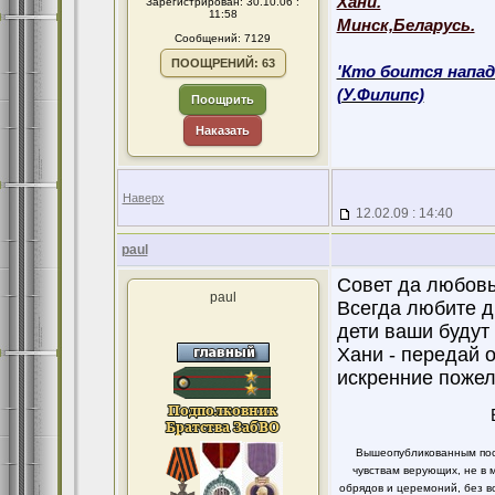
Хани.
Зарегистрирован: 30.10.06 :
11:58
Минск,Беларусь.
Сообщений: 7129
ПООЩРЕНИЙ: 63
'Кто боится напад
(У.Филипс)
Поощрить
Наказать
Наверх
12.02.09 : 14:40
paul
Совет да любовь!
paul
Всегда любите д
дети ваши будут
Хани - передай 
искренние пожела
Вышеопубликованным пост
чувствам верующих, не в 
обрядов и церемоний, без в