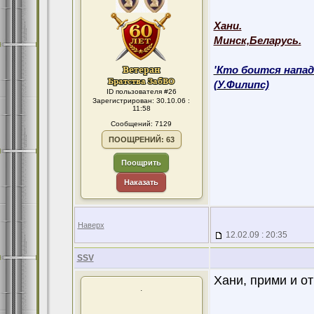
Хани.
Минск,Беларусь.
'Кто боится напад
(У.Филипс)
ID пользователя #26
Зарегистрирован: 30.10.06 :
11:58
Сообщений: 7129
ПООЩРЕНИЙ: 63
Поощрить
Наказать
Наверх
12.02.09 : 20:35
SSV
Хани, прими и о
.