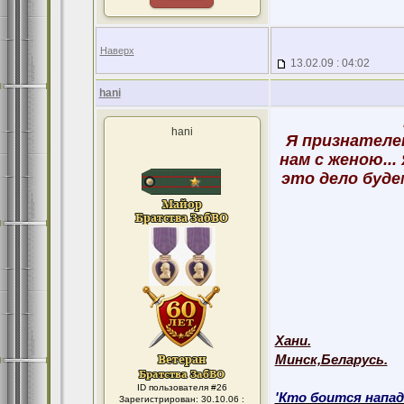
Наверх
13.02.09 : 04:02
hani
hani
Я признателен
нам с женою..
это дело будем
Хани.
Минск,Беларусь.
ID пользователя #26
'Кто боится напад
Зарегистрирован: 30.10.06 :