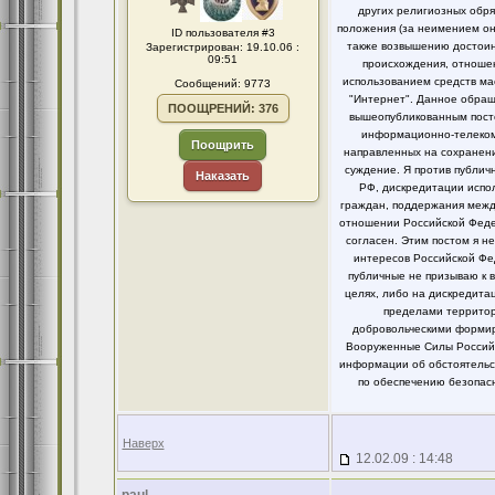
других религиозных обря
положения (за неимением он
ID пользователя #3
также возвышению достоинс
Зарегистрирован: 19.10.06 :
09:51
происхождения, отношен
использованием средств ма
Сообщений: 9773
"Интернет". Данное обращ
ПООЩРЕНИЙ: 376
вышеопубликованным посто
информационно-телекомм
Поощрить
направленных на сохранени
суждение. Я против публи
Наказать
РФ, дискредитации испо
граждан, поддержания между
отношении Российской Федер
согласен. Этим постом я 
интересов Российской Фе
публичные не призываю к 
целях, либо на дискредит
пределами территор
добровольческими формир
Вооруженные Силы Российс
информации об обстоятельст
по обеспечению безопасн
Наверх
12.02.09 : 14:48