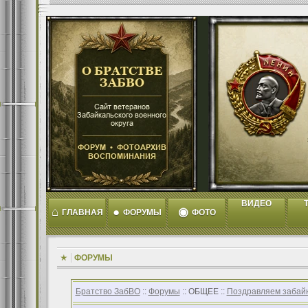
ВИДЕО
T
⌂
●
◉
ГЛАВНАЯ
ФОРУМЫ
ФОТО
ФОРУМЫ
Братство ЗабВО
::
Форумы
:: ОБЩЕЕ ::
Поздравляем забайк