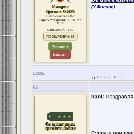
'Кто боится напад
(У.Филипс)
ID пользователя #26
Зарегистрирован: 30.10.06 :
11:58
Сообщений: 7129
ПООЩРЕНИЙ: 63
Поощрить
Наказать
Наверх
13.02.09 : 18:35
CC
hani:
Поздравляю!
.
Супруге наилучш