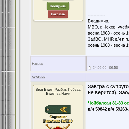
Поощрить
Наказать
------------
Владимир.
МВО, г. Чехов, учебк
весна 1988 - осень 1
ЗабВО, МНР, в/ч п.п
осень 1988 - весна 1
Наверх
24.02.09 : 06:58
охотник
Завтра с супруг
Враг Будет Разбит, Победа
не верится). Зао
Будет за Нами
Чойбалсан 81-83 о
в/ч 59842 в/ч 59263-