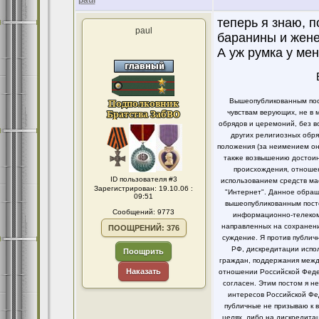
paul
теперь я знаю, 
paul
баранины и жене 
А уж румка у мен
Вышеопубликованным пост
чувствам верующих, не в 
обрядов и церемоний, без в
других религиозных обря
положения (за неимением он
также возвышению достоинс
происхождения, отношен
ID пользователя #3
использованием средств ма
Зарегистрирован: 19.10.06 :
"Интернет". Данное обращ
09:51
вышеопубликованным посто
Сообщений: 9773
информационно-телекомм
направленных на сохранени
ПООЩРЕНИЙ: 376
суждение. Я против публи
РФ, дискредитации испо
Поощрить
граждан, поддержания между
Наказать
отношении Российской Федер
согласен. Этим постом я 
интересов Российской Фе
публичные не призываю к 
целях, либо на дискредит