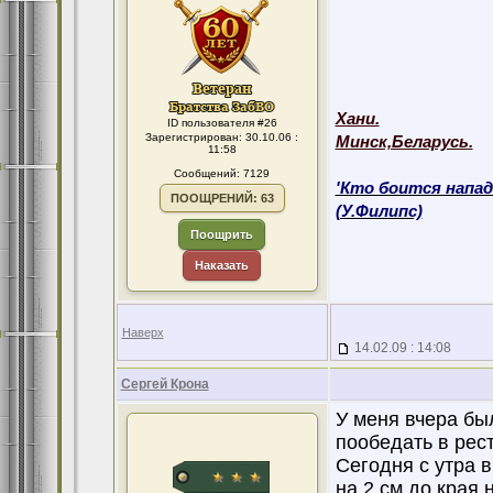
Хани.
ID пользователя #26
Зарегистрирован: 30.10.06 :
Минск,Беларусь.
11:58
Сообщений: 7129
'Кто боится напад
ПООЩРЕНИЙ: 63
(У.Филипс)
Поощрить
Наказать
Наверх
14.02.09 : 14:08
Сергей Крона
У меня вчера бы
пообедать в рес
Сегодня с утра 
на 2 см до края 