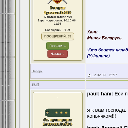
ID пользователя #26
Зарегистрирован: 30.10.06 :
11:58
Сообщений: 7129
Хани.
ПООЩРЕНИЙ: 63
Минск,Беларусь.
Поощрить
'Кто боится напад
Наказать
(У.Филипс)
Наверх
12.02.09 : 15:57
Skiff
paul:
hani:
Еси п
.
я к вам господа,
коньячком!!!