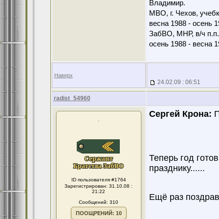
Владимир.
МВО, г. Чехов, учебк
весна 1988 - осень 1
ЗабВО, МНР, в/ч п.п
осень 1988 - весна 1
Наверх
24.02.09 : 06:51
radist_54960
Сергей Крона:
П
.
Теперь год гото
празднику......
ID пользователя #1764
Зарегистрирован: 31.10.08 :
21:22
Ещё раз поздравл
Сообщений: 310
ПООЩРЕНИЙ: 10