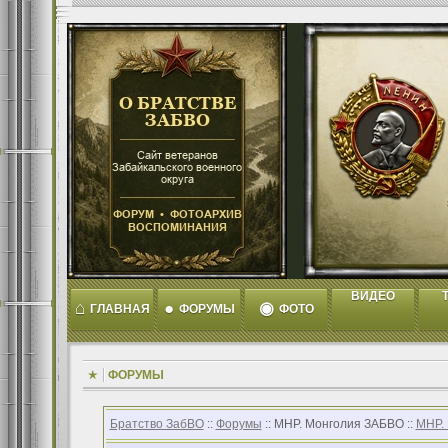
ВИДЕО
T
⌂
●
◉
ГЛАВНАЯ
ФОРУМЫ
ФОТО
ФОРУМЫ
Братство ЗабВО
::
Форумы
:: МНР. Монголия ЗАБВО ::
МНР.