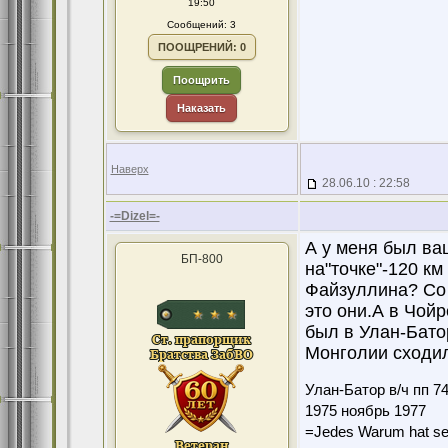
19:50
Сообщений: 3
ПООЩРЕНИЙ: 0
Поощрить
Наказать
Наверх
28.06.10 : 22:58
-=Dizel=-
А у меня был ваш
БП-800
на"точке"-120 км
Файзуллина? Со
это они.А в Чой
был в Улан-Бато
Монголии сходил
Улан-Батор в/ч пп 7
1975 ноябрь 1977
=Jedes Warum hat se