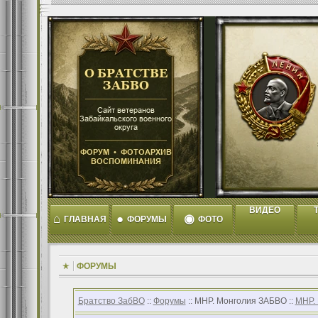
ВИДЕО
T
⌂
●
◉
ГЛАВНАЯ
ФОРУМЫ
ФОТО
ФОРУМЫ
Братство ЗабВО
::
Форумы
:: МНР. Монголия ЗАБВО ::
МНР.