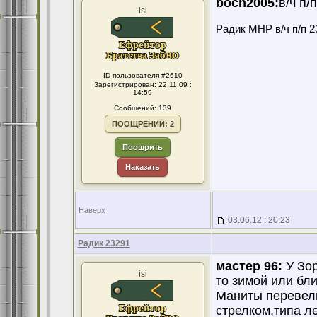
boch2005:
в/ч п/
isi
Радик МНР в/ч п/п 2
ID пользователя #2610
Зарегистрирован: 22.11.09 :
14:59
Сообщений: 139
ПООЩРЕНИЙ: 2
Поощрить
Наказать
Наверх
03.06.12 : 20:23
Радик 23291
мастер 96:
У Зор
isi
то зимой или бл
Маниты перевели
стрелком,типа ле