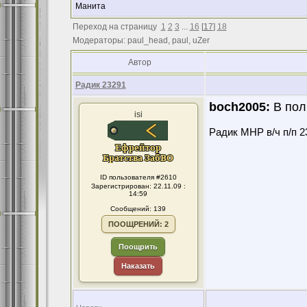
Манита
Переход на страницу
1
2
3
...
16
[
17
]
18
Модераторы: paul_head, paul, uZer
Автор
Радик 23291
boch2005:
В пол
isi
Радик МНР в/ч п/п 2
ID пользователя #2610
Зарегистрирован: 22.11.09 :
14:59
Сообщений: 139
ПООЩРЕНИЙ: 2
Поощрить
Наказать