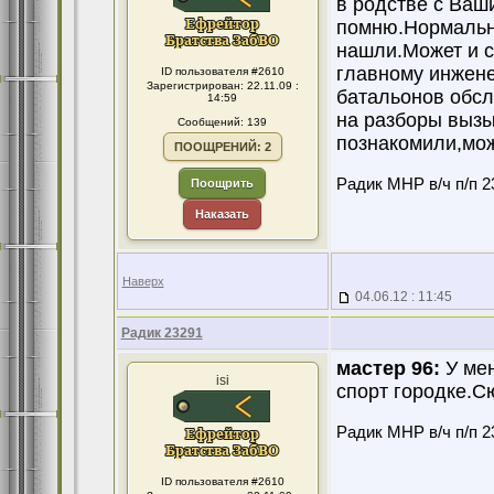
в родстве с Ваш
помню.Нормальн
нашли.Может и с
главному инжене
ID пользователя #2610
Зарегистрирован: 22.11.09 :
батальонов обс
14:59
на разборы вызы
Сообщений: 139
познакомили,мож
ПООЩРЕНИЙ: 2
Радик МНР в/ч п/п 2
Поощрить
Наказать
Наверх
04.06.12 : 11:45
Радик 23291
мастер 96:
У мен
isi
спорт городке.С
Радик МНР в/ч п/п 2
ID пользователя #2610