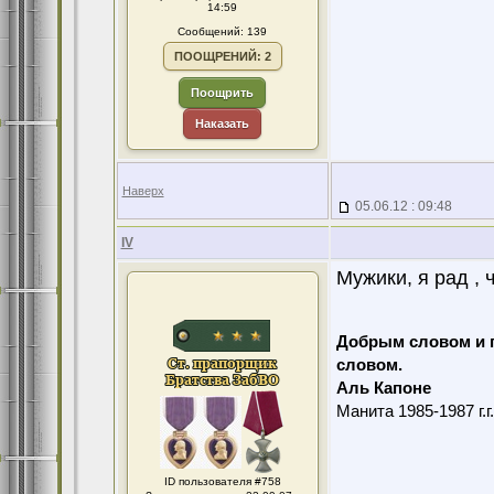
14:59
Сообщений: 139
ПООЩРЕНИЙ: 2
Поощрить
Наказать
Наверх
05.06.12 : 09:48
IV
Мужики, я рад , 
Добрым словом и 
словом.
Аль Капоне
Манита 1985-1987 г.г
ID пользователя #758