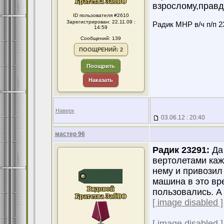
взрослому,правд
ID пользователя #2610
Зарегистрирован: 22.11.09 :
Радик МНР в/ч п/п 2
14:59
Сообщений: 139
ПООЩРЕНИЙ: 2
Поощрить
Наказать
Наверх
03.06.12 : 20:40
мастер 96
Радик 23291:
Да 
вертолетами каже
нему и привозил 
машина в это вр
пользовались. А 
[ image disabled ]
[ image disabled ]