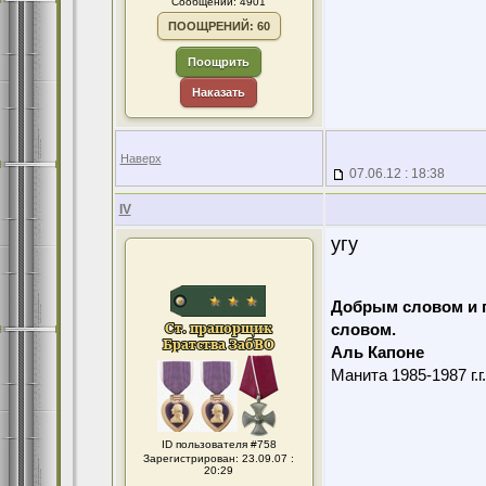
Сообщений: 4901
ПООЩРЕНИЙ: 60
Поощрить
Наказать
Наверх
07.06.12 : 18:38
IV
угу
Добрым словом и 
словом.
Аль Капоне
Манита 1985-1987 г.г
ID пользователя #758
Зарегистрирован: 23.09.07 :
20:29