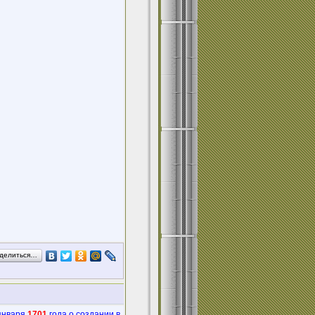
делиться…
 января
1701
года о создании в