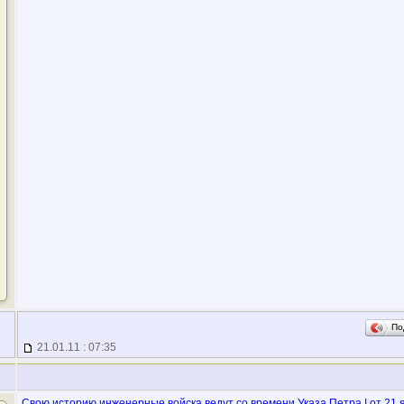
По
21.01.11 : 07:35
Свою историю инженерные войска ведут со времени Указа Петра I от 21