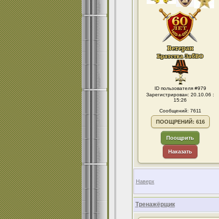
ID пользователя #979
Зарегистрирован: 20.10.06 :
15:26
Сообщений: 7611
ПООЩРЕНИЙ: 616
Поощрить
Наказать
Наверх
Тренажёрщик