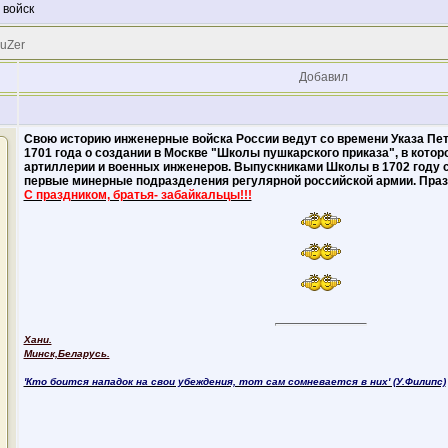
 войск
 uZer
Добавил
Свою историю инженерные войска России ведут со времени Указа Пет
1701 года о создании в Москве "Школы пушкарского приказа", в кото
артиллерии и военных инженеров. Выпускниками Школы в 1702 году 
первые минерные подразделения регулярной российской армии. Празд
C праздником, братья- забайкальцы!!!
Хани.
Минск,Беларусь.
'Кто боится нападок на свои убеждения, тот сам сомневается в них' (У.Филипс)