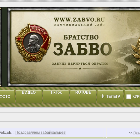
ВИДЕО
TikTok
RUTUBE
✈
▣
ФОТО
ТЕЛЕГА
КУР
ОБЩЕЕ ::
Поздравляем забайкальцев!
<<
Пре