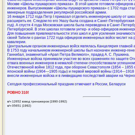
Москве «Школы пушкарского приказа». В этой школе готовили офицеров 
инженеров. Выпускниками «Школы пушкарского приказа» с 1702 года ста
минерные подразделения регулярной российской армии.
16 января 1712 года Петр I приказал отделить инженерную школу от шко
расширить ее. Следом по его Указу была создана и Санкт-Петербургска
год). А спустя 4 года Московская школа была переведена в Санкт-Петерб
Петербургской. В этих школах готовили унтер- и обер-офицеров инженер
Для повышения привлекательности этих школ и для усиления значимости
своей Табели о рангах 1722 года офицеров инженерных войск числит на
кавалерии.
Центральным органом инженерных войск являлась Канцелярия главной 
В 1753 году начальником инженерной школы был назначен инженер-ген
Ганнибал, знаменитый «Арап Петра Великого», прадед А. С. Пушкина.
Инженерные войска принимали участие во всех сражениях по защите Оте
отвага военных инженеров в немалой степени способствовали успешном
Отечественной войне 1812 года, при обороне Севастополя (1854 – 1855 г
японской войны (1904—1905 годы) и первой мировой войны (1914—1918 
внесли инженерные войска и в ликвидацию последствий аварии на Черн
Сегодня профессиональный праздник отмечают в России, Беларуси
РОВНО 310!
в/ч 12652 взвод тренажеров (1990-1992)
в/ч 05651 (1992)