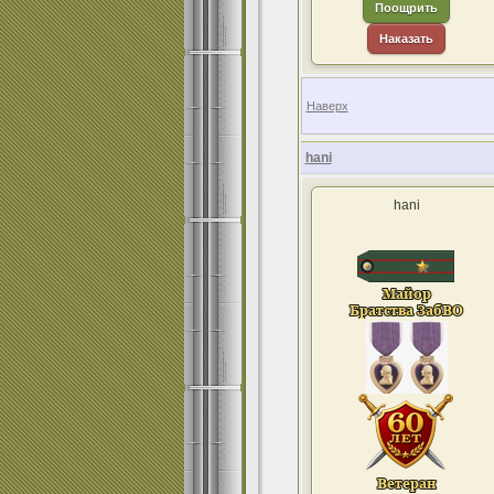
Поощрить
Наказать
Наверх
hani
hani