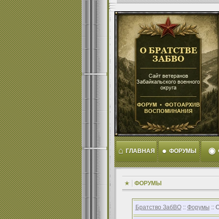
⌂
●
◉
ГЛАВНАЯ
ФОРУМЫ
ФОРУМЫ
Братство ЗабВО
::
Форумы
:: 