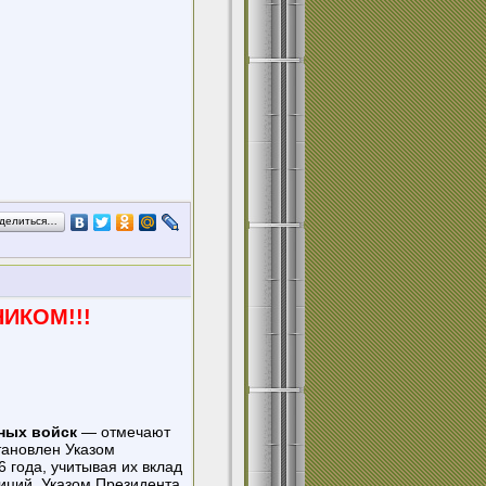
делиться…
ИКОМ!!!
ных войск
— отмечают
тановлен Указом
 года, учитывая их вклад
диций. Указом Президента