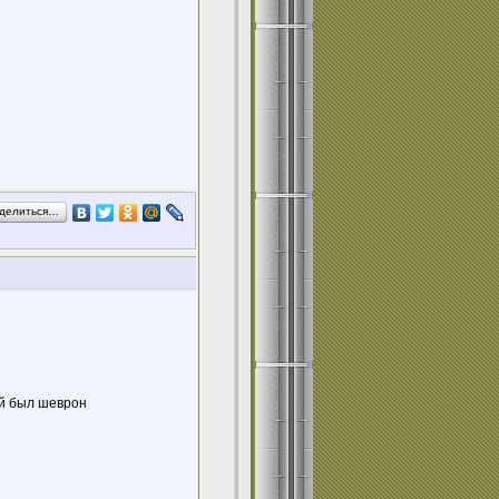
делиться…
ой был шеврон