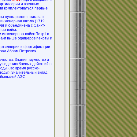
артиллерии и военных
ли комплектоваться первые
лы пушкарского приказа и
я инженерная школа (1719
ург и объединена с Санкт-
ных войск.
 инженерных войск Петр I в
 ранг выше офицеров пехоты и
артиллерии и фортификации.
ерал Абрам Петрович
чества. Знания, мужество и
у ведению боевых действий в
оды), во время русско-
годы). Значительный вклад
обыльской АЭС.