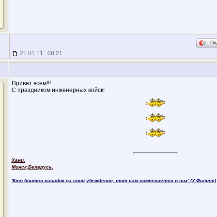
По
21.01.11 : 08:21
Привет всем!!!
С праздником инженерных войск!
Хани.
Минск,Беларусь.
'Кто боится нападок на свои убеждения, тот сам сомневается в них' (У.Филипс)