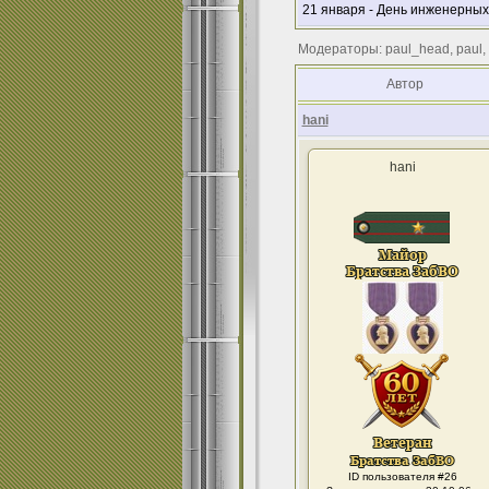
21 января - День инженерных
Модераторы: paul_head, paul,
Автор
hani
hani
ID пользователя #26