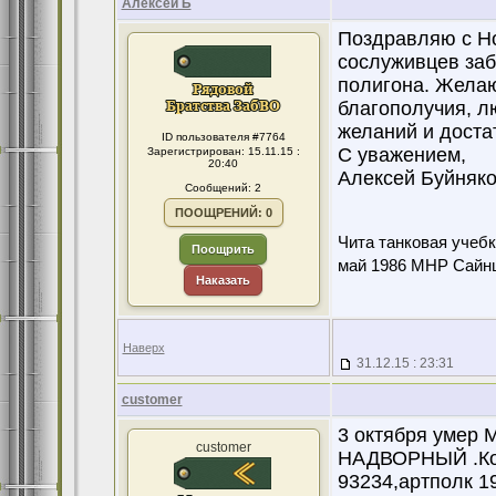
Алексей Б
Поздравляю с Н
сослуживцев заб
полигона. Желаю
благополучия, л
желаний и доста
ID пользователя #7764
С уважением,
Зарегистрирован: 15.11.15 :
20:40
Алексей Буйняко
Сообщений: 2
ПООЩРЕНИЙ: 0
Чита танковая учебк
Поощрить
май 1986 МНР Сайнш
Наказать
Наверх
31.12.15 : 23:31
customer
3 октября умер
customer
НАДВОРНЫЙ .Ком
93234,артполк 1