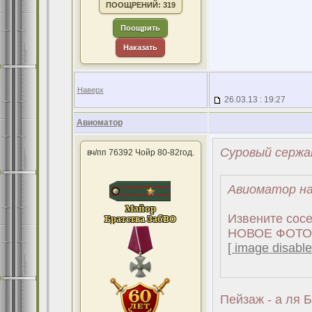
ПООЩРЕНИЙ: 319
Поощрить
Наказать
Наверх
26.03.13 : 19:27
Авиоматор
Суровый сержа
вч/пп 76392 Чойр 80-82год.
Авиоматор на
Извените сосе
НОВОЕ ФОТО. 
[ image disable
Пейзаж - а ля Б