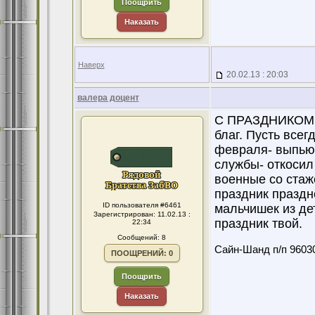
Поощрить
Наказать
Наверх
20.02.13 : 20:03
валера доцент
С ПРАЗДНИКОМ 
благ. Пусть все
февраля- выпьют
службы- откосил 
военные со стаже
праздник праздн
ID пользователя #6461
мальчишек из де
Зарегистрирован: 11.02.13 :
праздник твой.
22:34
Сообщений: 8
Сайн-Шанд п/п 96030
ПООЩРЕНИЙ: 0
Поощрить
Наказать