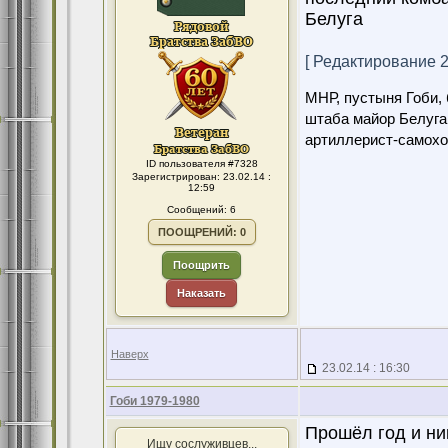
Белуга
[ Редактирование 23
МНР, пустыня Гоби, 
штаба майор Белуга
артиллерист-самохо
ID пользователя #7328
Зарегистрирован: 23.02.14 :
12:59
Сообщений: 6
ПООЩРЕНИЙ: 0
Поощрить
Наказать
Наверх
23.02.14 : 16:30
Гоби 1979-1980
Прошёл год и ни
Ищу сослуживцев...