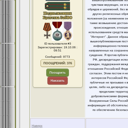
Вышеопубликованным пост
чувствам верующих, не в 
обрядов и церемоний, без в
других религиозных обря
положения (за неимением он
также возвышению достоинс
происхождения, отношен
использованием средств ма
"Интернет". Данное обращ
вышеопубликованным посто
ID пользователя #3
информационно-телекомм
Зарегистрирован: 19.10.06 :
09:51
направленных на сохранени
суждение. Я против публи
Сообщений: 9773
РФ, дискредитации испо
ПООЩРЕНИЙ: 376
граждан, поддержания между
отношении Российской Федер
Поощрить
согласен. Этим постом я 
интересов Российской Фе
Наказать
публичные не призываю к 
целях, либо на дискредит
пределами территор
добровольческими формир
Вооруженные Силы Российс
информации об обстоятельст
по обеспечению безопасн
Наверх