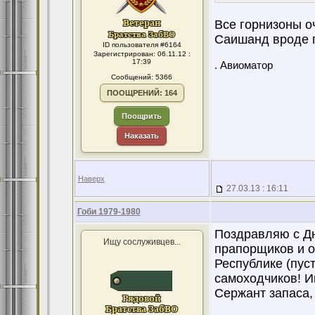
Все горнизоны оч
Саишанд вроде п
ID пользователя #6164
Зарегистрирован: 06.11.12 :
17:39
. Авиоматор
Сообщений: 5366
ПООЩРЕНИЙ: 164
Поощрить
Наказать
Наверх
27.03.13 : 16:11
Гоби 1979-1980
Поздравляю с Дн
Ищу сослуживцев...
прапорщиков и 
Республике (пус
самоходчиков! Ищ
Сержант запаса