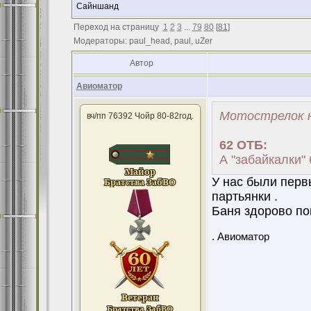
Сайншанд
Переход на страницу
1
2
3
...
79
80
[
81
]
Модераторы: paul_head, paul, uZer
Автор
Авиоматор
Мотострелок н
вч/пп 76392 Чойр 80-82год.
62 ОТБ:
А "забайкалки" 
У нас были перв
партьянки .
Баня здорово по
. Авиоматор