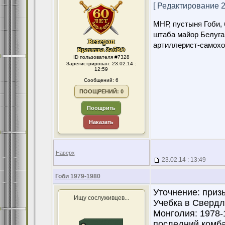
[ Редактирование 23
МНР, пустыня Гоби, 
штаба майор Белуга
артиллерист-самохо
ID пользователя #7328
Зарегистрирован: 23.02.14 :
12:59
Сообщений: 6
ПООЩРЕНИЙ: 0
Поощрить
Наказать
Наверх
23.02.14 : 13:49
Гоби 1979-1980
Уточнение: призы
Ищу сослуживцев...
Учебка в Свердло
Монголия: 1978-1
последний комба