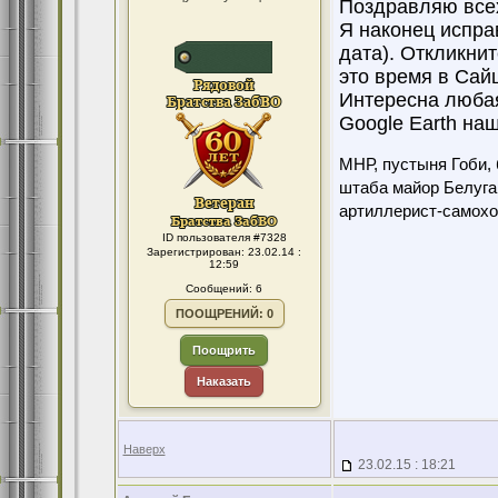
Поздравляю всех
Я наконец испра
дата). Откликнит
это время в Сай
Интересна любая
Google Earth наш
МНР, пустыня Гоби, 
штаба майор Белуга
артиллерист-самохо
ID пользователя #7328
Зарегистрирован: 23.02.14 :
12:59
Сообщений: 6
ПООЩРЕНИЙ: 0
Поощрить
Наказать
Наверх
23.02.15 : 18:21