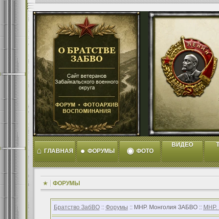
ВИДЕО
T
⌂
●
◉
ГЛАВНАЯ
ФОРУМЫ
ФОТО
ФОРУМЫ
Братство ЗабВО
::
Форумы
:: МНР. Монголия ЗАБВО ::
МНР.