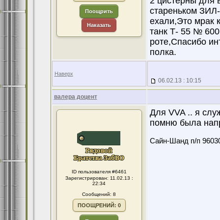
2 цистерны для 
стареньком ЗИЛ- 
Поощрить
ехали,Это мрак 
Наказать
танк Т- 55 № 60
роте,Спасибо ин
полка.
Наверх
06.02.13 : 10:15
валера доцент
Для VVA .. я слу
помню была напр
Сайн-Шанд п/п 96030
ID пользователя #6461
Зарегистрирован: 11.02.13 :
22:34
Сообщений: 8
ПООЩРЕНИЙ: 0