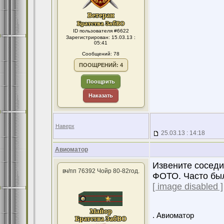
ID пользователя #6622
Зарегистрирован: 15.03.13 :
05:41
Сообщений: 78
ПООЩРЕНИЙ: 4
Поощрить
Наказать
Наверх
25.03.13 : 14:18
Авиоматор
Извените соседи
вч/пп 76392 Чойр 80-82год.
ФОТО. Часто был
[ image disabled ]
. Авиоматор