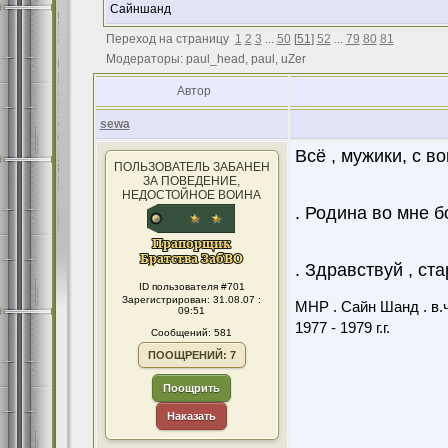
Сайншанд
Переход на страницу
1
2
3
...
50
[
51
]
52
...
79
80
81
Модераторы: paul_head, paul, uZer
Автор
sewa
Всё , мужики, с в
ПОЛЬЗОВАТЕЛЬ ЗАБАНЕН
ЗА ПОВЕДЕНИЕ,
НЕДОСТОЙНОЕ ВОИНА
. Родина во мне б
. Здравствуй , стар
ID пользователя #701
Зарегистрирован: 31.08.07 :
МНР . Сайн Шанд . в.ч
09:51
1977 - 1979 г.г.
Сообщений: 581
ПООЩРЕНИЙ: 7
Поощрить
Наказать