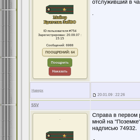
отслуживший в час
.
ID пользователя #754
Зарегистрирован: 20.09.07 :
15:15
Сообщений: 6988
ПООЩРЕНИЙ: 64
Поощрить
Наказать
Наверх
20.01.09 : 22:26
SSV
Справа в первом 
.
мной на "Поземке"
надписью 74932.