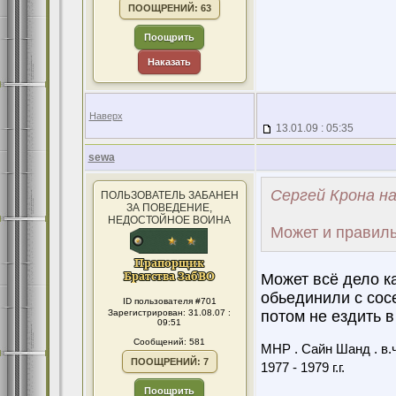
ПООЩРЕНИЙ: 63
Поощрить
Наказать
Наверх
13.01.09 : 05:35
sewa
Сергей Крона на
ПОЛЬЗОВАТЕЛЬ ЗАБАНЕН
ЗА ПОВЕДЕНИЕ,
НЕДОСТОЙНОЕ ВОИНА
Может и правиль
Может всё дело ка
обьединили с сосе
ID пользователя #701
Зарегистрирован: 31.08.07 :
потом не ездить в
09:51
Сообщений: 581
МНР . Сайн Шанд . в.ч
ПООЩРЕНИЙ: 7
1977 - 1979 г.г.
Поощрить