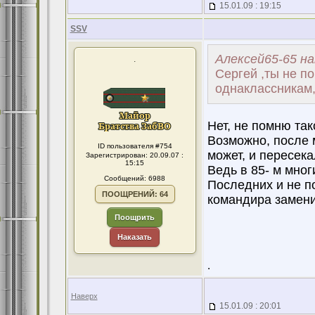
15.01.09 : 19:15
SSV
Алексей65-65 на
.
Сергей ,ты не п
однаклассникам,
Нет, не помню так
Возможно, после 
ID пользователя #754
может, и пересека
Зарегистрирован: 20.09.07 :
15:15
Ведь в 85- м мног
Сообщений: 6988
Последних и не п
ПООЩРЕНИЙ: 64
командира заменил
Поощрить
Наказать
.
Наверх
15.01.09 : 20:01