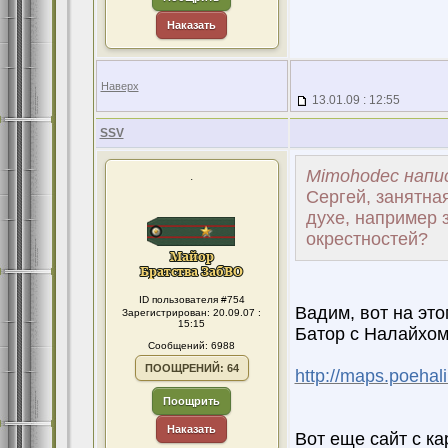
Наказать
Наверх
13.01.09 : 12:55
SSV
Mimohodec напис
.
Сергей, занятная
духе, например 
окрестностей?
ID пользователя #754
Вадим, вот на эт
Зарегистрирован: 20.09.07 :
15:15
Батор с Налайхо
Сообщений: 6988
ПООЩРЕНИЙ: 64
http://maps.poehal
Поощрить
Наказать
Вот еще сайт с ка