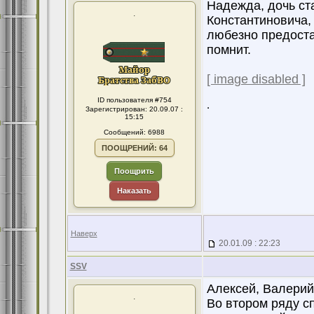
Надежда, дочь ст
.
Константиновича, 
любезно предоста
помнит.
[ image disabled ]
ID пользователя #754
.
Зарегистрирован: 20.09.07 :
15:15
Сообщений: 6988
ПООЩРЕНИЙ: 64
Поощрить
Наказать
Наверх
20.01.09 : 22:23
SSV
Алексей, Валерий 
.
Во втором ряду сп