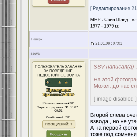
[ Редактирование 21.
МНР . Сайн Шанд . в.ч
1977 - 1979 г.г.
Наверх
21.01.09 : 07:01
sewa
SSV написал(а)
.
ПОЛЬЗОВАТЕЛЬ ЗАБАНЕН
ЗА ПОВЕДЕНИЕ,
НЕДОСТОЙНОЕ ВОИНА
На этой фотогра
Может, до нас сл
[ image disabled ]
ID пользователя #701
Зарегистрирован: 31.08.07 :
09:51
Второй слева оче
Сообщений: 581
взвода , но не ут
ПООЩРЕНИЙ: 7
А на первой фото
тоже под сомнени
Поощрить