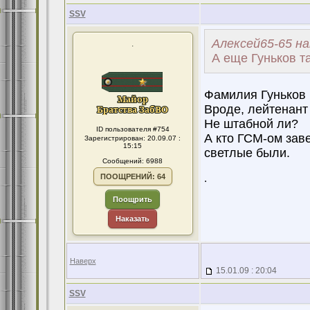
SSV
Алексей65-65 на
.
А еще Гуньков та
Фамилия Гуньков 
Вроде, лейтенант
Не штабной ли?
ID пользователя #754
А кто ГСМ-ом зав
Зарегистрирован: 20.09.07 :
15:15
светлые были.
Сообщений: 6988
ПООЩРЕНИЙ: 64
.
Поощрить
Наказать
Наверх
15.01.09 : 20:04
SSV