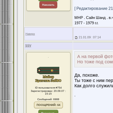
Наказать
[ Редактирование 21.
МНР . Сайн Шанд . в.ч
1977 - 1979 г.г.
Наверх
21.01.09 : 07:14
SSV
А на первой фот
.
Но тоже под сом
Да, похоже.
Ты тоже с ним пе
Как долго служил
ID пользователя #754
Зарегистрирован: 20.09.07 :
15:15
.
Сообщений: 6988
ПООЩРЕНИЙ: 64