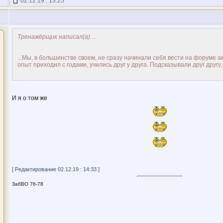
02.12.19 : 13:25
Тренажёрщик написал(а)
...
...Мы, в большинстве своем, не сразу начинали себя вести на форуме а
опыт приходил с годами, учились друг у друга. Подсказывали друг другу, 
И я о том же
[ Редактирование 02.12.19 : 14:33 ]
ЗабВО 76-78