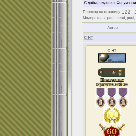
С днём рождения, Форумчани
Переход на страницу
1
2
3
...
Модераторы: paul_head, paul,
Автор
С-НТ
С-НТ