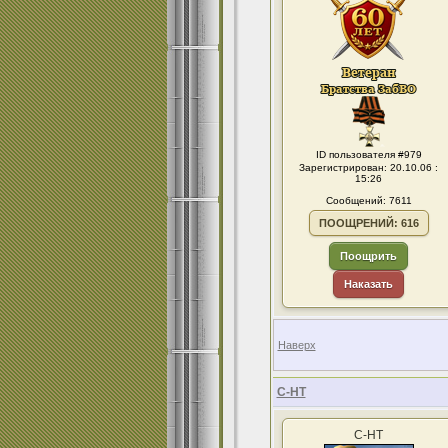
ID пользователя #979
Зарегистрирован: 20.10.06 :
15:26
Сообщений: 7611
ПООЩРЕНИЙ: 616
Поощрить
Наказать
Наверх
С-НТ
С-НТ