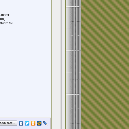
ывает.
но,
омогали...
делиться…