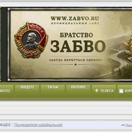
ВИДЕО
TikTok
RUTUBE
✈
▣
ФОТО
ТЕЛЕГА
КУР
ОБЩЕЕ ::
Поздравляем забайкальцев!
<<
Пре