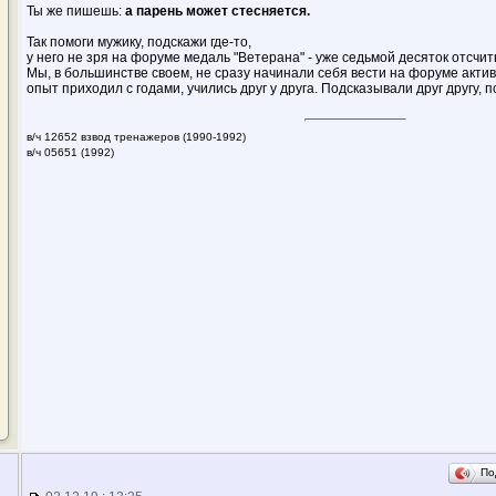
Ты же пишешь:
а парень может стесняется.
Так помоги мужику, подскажи где-то,
у него не зря на форуме медаль "Ветерана" - уже седьмой десяток отсчит
Мы, в большинстве своем, не сразу начинали себя вести на форуме актив
опыт приходил с годами, учились друг у друга. Подсказывали друг другу, п
в/ч 12652 взвод тренажеров (1990-1992)
в/ч 05651 (1992)
По