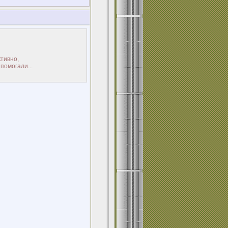
ктивно,
помогали...