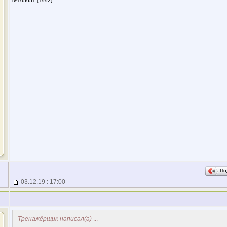
в/ч 05651 (1992)
По
03.12.19 : 17:00
Тренажёрщик написал(а)
...