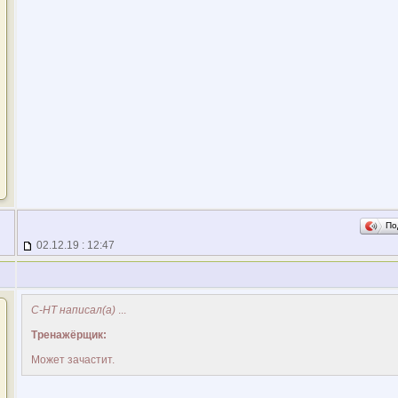
По
02.12.19 : 12:47
С-НТ написал(а)
...
Тренажёрщик:
Может зачастит.