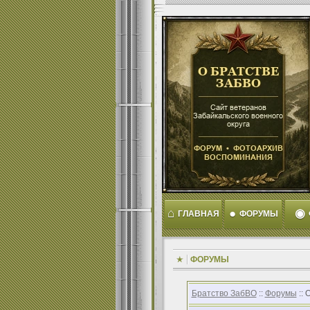
⌂
●
◉
ГЛАВНАЯ
ФОРУМЫ
ФОРУМЫ
Братство ЗабВО
::
Форумы
:: 