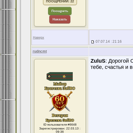
ПООЩРЕНИЙ: 22
Поощрить
Наказать
Наверх
07.07.14 : 21:16
rudncmt
ZuluS
: Дорогой 
тебе, счастья и 
ID пользователя #6648
Зарегистрирован: 22.03.13 :
09:36