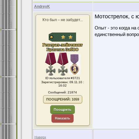
AndreyK
Мотострелок, с 
Кто был – не забудет...
Опыт - это когда на
единственный вопро
ID пользователя #3721
Зарегистрирован: 09.11.10 :
16:02
Сообщений: 21874
ПООЩРЕНИЙ: 1059
Поощрить
Наказать
Наверх