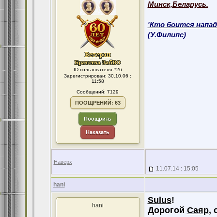
Минск,Беларусь.
'Кто боится напад
(У.Филипс)
ID пользователя #26
Зарегистрирован: 30.10.06 :
11:58
Сообщений: 7129
ПООЩРЕНИЙ: 63
Поощрить
Наказать
Наверх
11.07.14 : 15:05
hani
Sulus
!
hani
Дорогой
Саяр
,