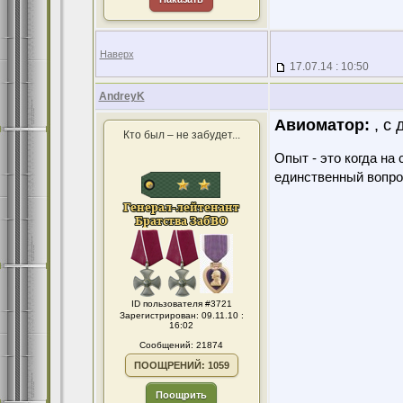
Наверх
17.07.14 : 10:50
AndreyK
Авиоматор:
, с 
Кто был – не забудет...
Опыт - это когда на
единственный вопро
ID пользователя #3721
Зарегистрирован: 09.11.10 :
16:02
Сообщений: 21874
ПООЩРЕНИЙ: 1059
Поощрить