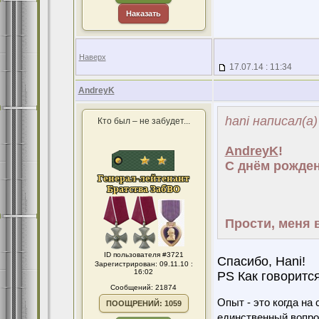
Наказать
Наверх
17.07.14 : 11:34
AndreyK
hani написал(а)
Кто был – не забудет...
AndreyK
!
С днём рожден
Прости, меня в
ID пользователя #3721
Спасибо, Hani!
Зарегистрирован: 09.11.10 :
16:02
PS Как говорится
Сообщений: 21874
Опыт - это когда на
ПООЩРЕНИЙ: 1059
единственный вопро