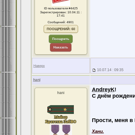
ID пользователя #4425
Зарегистрирован: 10.04.11 :
17:41
Сообщений: 4901
ПООЩРЕНИЙ: 60
Поощрить
Наказать
Наверх
10.07.14 : 09:35
hani
AndreyK
!
hani
С днём рождени
Прости, меня в 
Хани.