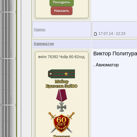
Поощрить
Наказать
Наверх
17.07.14 : 22:23
Авиоматор
Виктор Политура 
вч/пп 76392 Чойр 80-82год.
. Авиоматор