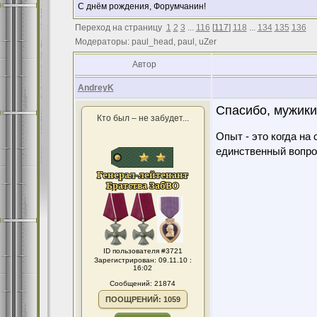
С днём рождения, Форумчанин!
Переход на страницу
1
2
3
...
116
[
117
]
118
...
134
135
136
Модераторы: paul_head, paul, uZer
Автор
AndreyK
Спасибо, мужики
Кто был – не забудет...
Опыт - это когда на
единственный вопро
ID пользователя #3721
Зарегистрирован: 09.11.10 :
16:02
Сообщений: 21874
ПООЩРЕНИЙ: 1059