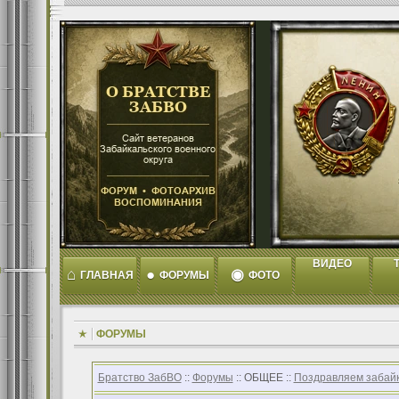
ВИДЕО
T
⌂
●
◉
ГЛАВНАЯ
ФОРУМЫ
ФОТО
ФОРУМЫ
Братство ЗабВО
::
Форумы
:: ОБЩЕЕ ::
Поздравляем забайк