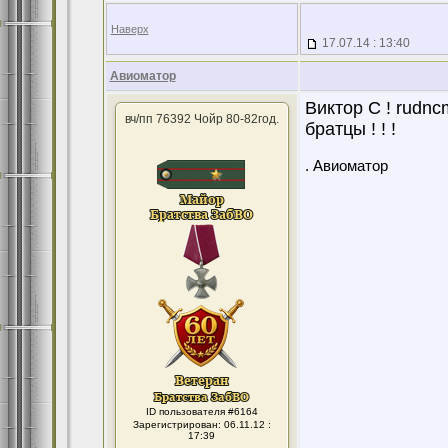
Наверх
17.07.14 : 13:40
Авиоматор
Виктор С ! rudnc
вч/пп 76392 Чойр 80-82год.
братцы ! ! !
. Авиоматор
ID пользователя #6164
Зарегистрирован: 06.11.12 :
17:39