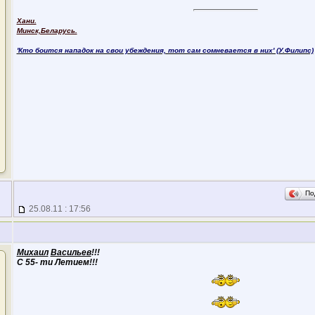
Хани.
Минск,Беларусь.
'Кто боится нападок на свои убеждения, тот сам сомневается в них' (У.Филипс)
По
25.08.11 : 17:56
Михаил
Васильев
!!!
С 55- ти Летием!!!