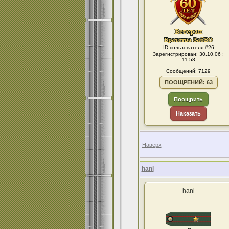
ID пользователя #26
Зарегистрирован: 30.10.06 :
11:58
Сообщений: 7129
ПООЩРЕНИЙ: 63
Поощрить
Наказать
Наверх
hani
hani