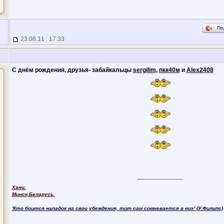
По
23.08.11 : 17:33
С днём рождения, друзья- забайкальцы
sergilim
,
пкк40м
и
Alex2408
Хани.
Минск,Беларусь.
'Кто боится нападок на свои убеждения, тот сам сомневается в них' (У.Филипс)