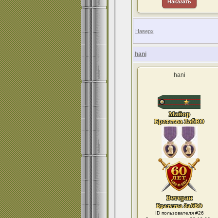
Наказать
Наверх
hani
hani
ID пользователя #26