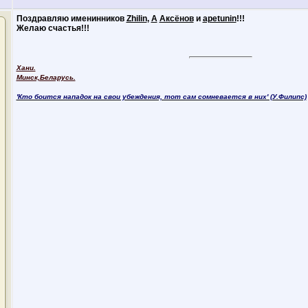
Поздравляю именинников
Zhilin
,
А
Аксёнов
и
apetunin
!!!
Желаю счастья!!!
Хани.
Минск,Беларусь.
'Кто боится нападок на свои убеждения, тот сам сомневается в них' (У.Филипс)