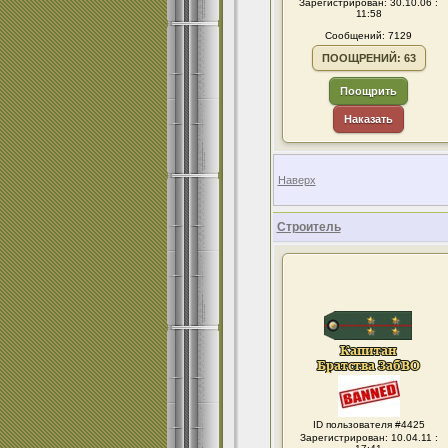
Зарегистрирован: 30.10.06 :
11:58
Сообщений: 7129
ПООЩРЕНИЙ: 63
Поощрить
Наказать
Наверх
Строитель
ID пользователя #4425
Зарегистрирован: 10.04.11 :