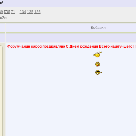
н!
69
[
70
]
71
...
134
135
136
 uZer
Добавил
Форумчанин sapog поздравляю С Днём рождения Всего наилучшего !!