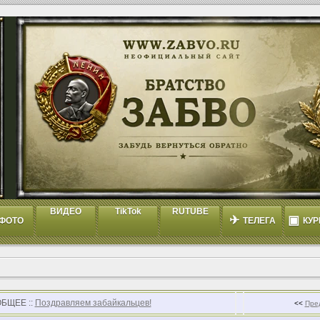
ВИДЕО
TikTok
RUTUBE
✈
▣
ФОТО
ТЕЛЕГА
КУР
ОБЩЕЕ ::
Поздравляем забайкальцев!
<<
Пре