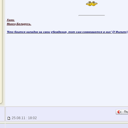
Хани.
Минск,Беларусь.
'Кто боится нападок на свои убеждения, тот сам сомневается в них' (У.Филипс)
По
25.08.11 : 18:02