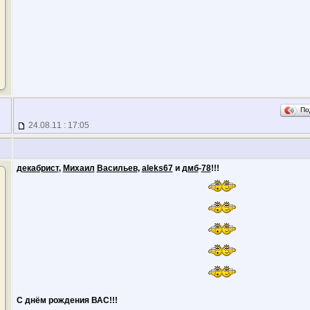
По
24.08.11 : 17:05
декабрист
,
Михаил
Васильев
,
aleks67
и
дмб
-
78
!!!
С днём рождения ВАС!!!