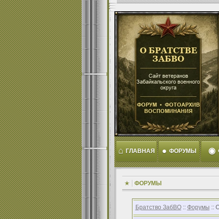
⌂
●
◉
ГЛАВНАЯ
ФОРУМЫ
ФОРУМЫ
Братство ЗабВО
::
Форумы
:: 