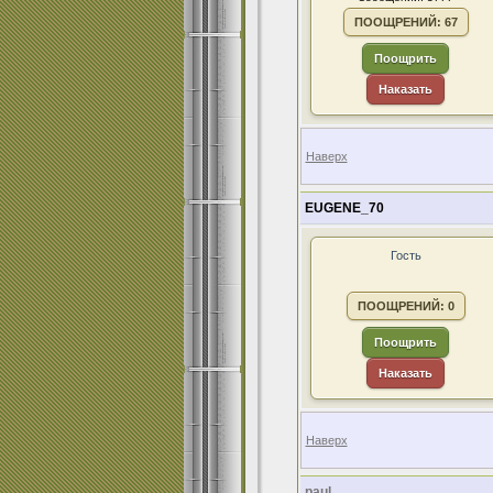
ПООЩРЕНИЙ: 67
Поощрить
Наказать
Наверх
EUGENE_70
Гость
ПООЩРЕНИЙ: 0
Поощрить
Наказать
Наверх
paul