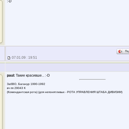
:-D
По
07.01.09 : 19:51
paul:
Такие красивше... :-D
ЗабВО, Баганур 1990-1992
вч пп 29043 К
(Комендантская рота) (для непонятливых - РОТА УПРАВЛЕНИЯ ШТАБА ДИВИЗИИ)