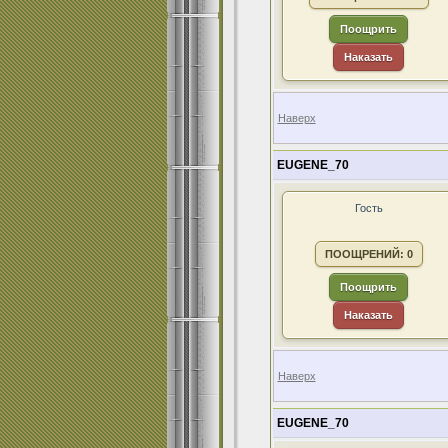
Поощрить
Наказать
Наверх
EUGENE_70
Гость
ПООЩРЕНИЙ: 0
Поощрить
Наказать
Наверх
EUGENE_70