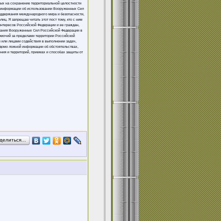
ных на сохранение территориальной целостности
ой информации об использовании Вооруженных Сил
оддержания международного мира и безопасности,
ц. Я запрещаю читать этот пост тому, кто с ним
интересов Российской Федерации и ее граждан,
вания Вооруженных Сил Российской Федерации в
омочий за пределами территории Российской
 или лицами содействия в выполнении задач,
домо ложной информации об обстоятельствах,
ния и территорий, приемах и способах защиты от
делиться…