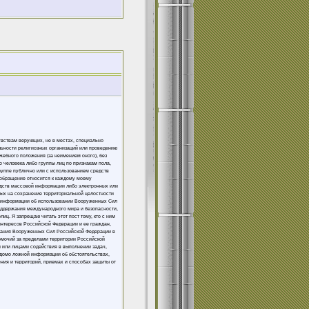
увствам верующих, не в местах, специально
льности религиозных организаций или проведению
жебного положения (за неимением оного), без
 человека либо группы лиц по признакам пола,
группе публично или с использованием средств
 обращение относится к каждому моему
едств массовой информации либо электронных или
ных на сохранение территориальной целостности
ой информации об использовании Вооруженных Сил
оддержания международного мира и безопасности,
ц. Я запрещаю читать этот пост тому, кто с ним
интересов Российской Федерации и ее граждан,
вания Вооруженных Сил Российской Федерации в
омочий за пределами территории Российской
 или лицами содействия в выполнении задач,
домо ложной информации об обстоятельствах,
ния и территорий, приемах и способах защиты от