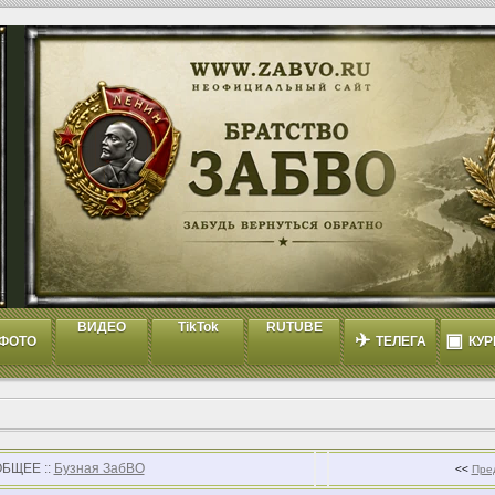
ВИДЕО
TikTok
RUTUBE
✈
▣
ФОТО
ТЕЛЕГА
КУР
ОБЩЕЕ ::
Бузная ЗабВО
<<
Пре