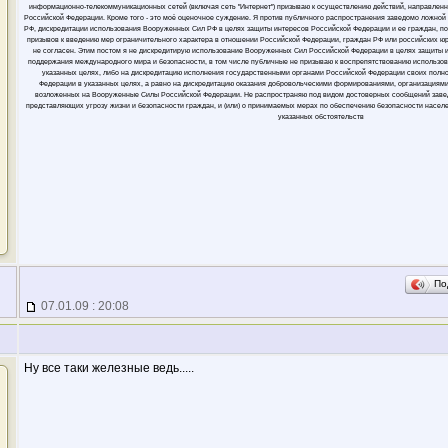
информационно-телекоммуникационных сетей (включая сеть "Интернет") призываю к осуществлению действий, направлен
Российской Федерации. Кроме того - это моё оценочное суждение. Я против публичного распространения заведомо ложн
РФ, дискредитации использования Вооруженных Сил РФ в целях защиты интересов Российской Федерации и ее граждан, п
призывов к введению мер ограничительного характера в отношении Российской Федерации, граждан РФ или российских юрли
не согласен. Этим постом я не дискредитирую использование Вооруженных Сил Российской Федерации в целях защиты 
поддержания международного мира и безопасности, в том числе публичные не призываю к воспрепятствованию использо
указанных целях, либо на дискредитацию исполнения государственными органами Российской Федерации своих полн
Федерации в указанных целях, а равно на дискредитацию оказания добровольческими формированиями, организациями
возложенных на Вооруженные Силы Российской Федерации. Не распространяю под видом достоверных сообщений заве
представляющих угрозу жизни и безопасности граждан, и (или) о принимаемых мерах по обеспечению безопасности населе
указанных обстоятельств
По
07.01.09 : 20:08
Ну все таки железные ведь.....