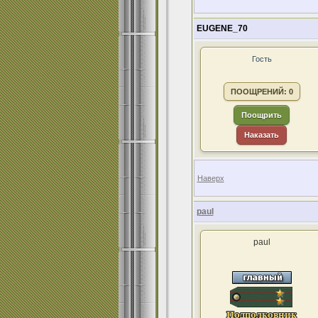
EUGENE_70
Гость
ПООЩРЕНИЙ: 0
Поощрить
Наказать
Наверх
paul
paul