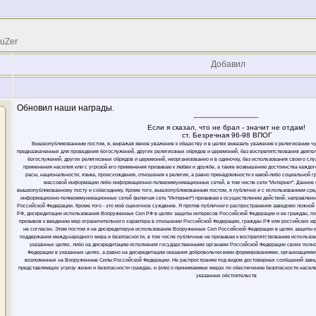
 uZer
Добавил
Обновил наши награды.
Если я сказал, что не брал - значит не отдам!
ст. Безречная 96-98 ВПОГ
Вышеопубликованным постом, я, выражая явное уважение к обществу и в целях выказать уважение к религиозным ч
предназначенных для проведения богослужений, других религиозных обрядов и церемоний, без воспрепятствования деяте
богослужений, других религиозных обрядов и церемоний, неорганизованно и в одиночку, без использования своего слу
применения насилия или с угрозой его применения призываю к любви и дружбе, а также возвышению достоинства каждого
расы, национальности, языка, происхождения, отношения к религии, а равно принадлежности к какой-либо социальной 
массовой информации либо информационно-телекоммуникационных сетей, в том числе сети "Интернет". Данное
вышеопубликованному посту и собеседнику. Кроме того, вышеопубликованным постом, я публично и с использованием ср
информационно-телекоммуникационных сетей (включая сеть "Интернет") призываю к осуществлению действий, направлен
Российской Федерации. Кроме того - это моё оценочное суждение. Я против публичного распространения заведомо ложн
РФ, дискредитации использования Вооруженных Сил РФ в целях защиты интересов Российской Федерации и ее граждан, п
призывов к введению мер ограничительного характера в отношении Российской Федерации, граждан РФ или российских юрли
не согласен. Этим постом я не дискредитирую использование Вооруженных Сил Российской Федерации в целях защиты 
поддержания международного мира и безопасности, в том числе публичные не призываю к воспрепятствованию использо
указанных целях, либо на дискредитацию исполнения государственными органами Российской Федерации своих полн
Федерации в указанных целях, а равно на дискредитацию оказания добровольческими формированиями, организациями
возложенных на Вооруженные Силы Российской Федерации. Не распространяю под видом достоверных сообщений заве
представляющих угрозу жизни и безопасности граждан, и (или) о принимаемых мерах по обеспечению безопасности населе
указанных обстоятельств