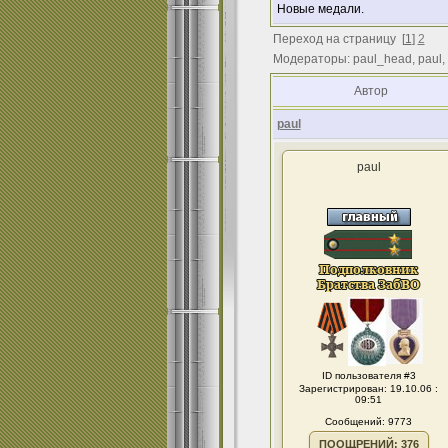
Новые медали.
Переход на страницу
[
1
]
2
Модераторы: paul_head, paul,
Автор
paul
paul
ID пользователя #3
Зарегистрирован: 19.10.06 :
09:51
Сообщений: 9773
ПООЩРЕНИЙ: 376