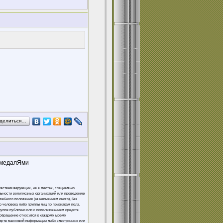
делиться…
ь медалЯми
увствам верующих, не в местах, специально
льности религиозных организаций или проведению
жебного положения (за неимением оного), без
 человека либо группы лиц по признакам пола,
группе публично или с использованием средств
 обращение относится к каждому моему
едств массовой информации либо электронных или