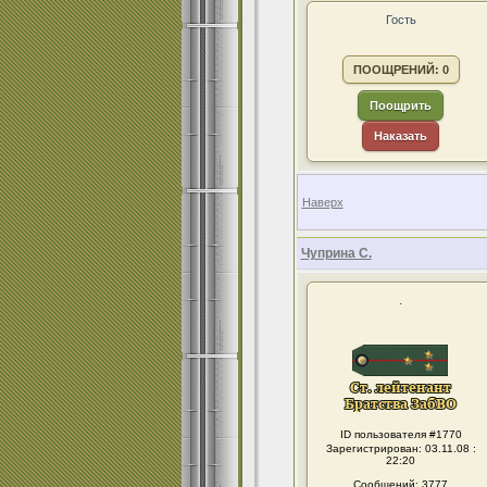
Гость
ПООЩРЕНИЙ: 0
Поощрить
Наказать
Наверх
Чуприна С.
.
ID пользователя #1770
Зарегистрирован: 03.11.08 :
22:20
Сообщений: 3777