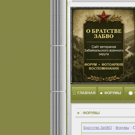
⌂
●
◉
ГЛАВНАЯ
ФОРУМЫ
ФОРУМЫ
Братство ЗабВО
::
Форумы
:: 