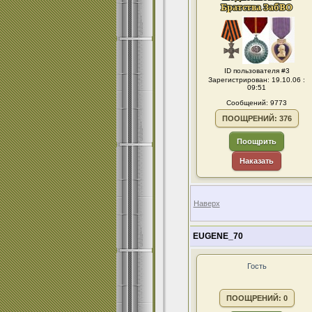
ID пользователя #3
Зарегистрирован: 19.10.06 :
09:51
Сообщений: 9773
ПООЩРЕНИЙ: 376
Поощрить
Наказать
Наверх
EUGENE_70
Гость
ПООЩРЕНИЙ: 0