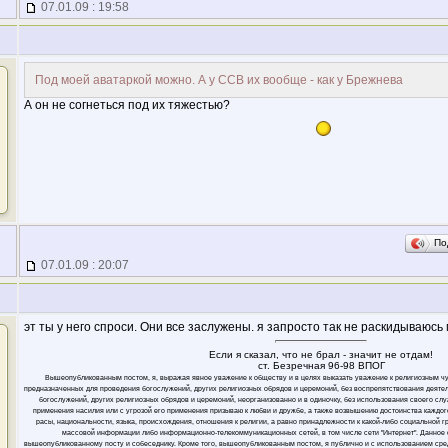
07.01.09 : 19:58
Под моей аватаркой можно. А у ССВ их вообще - как у Брежнева
А он не согнеться под их тяжестью?
По
07.01.09 : 20:07
эт ты у него спроси. Они все заслужены. я запросто так не раскидываюс
Если я сказал, что не брал - значит не отдам!
ст. Безречная 96-98 ВПОГ
Вышеопубликованным постом, я, выражая явное уважение к обществу и в целях выказать уважение к религиозным ч
предназначенных для проведения богослужений, других религиозных обрядов и церемоний, без воспрепятствования деяте
богослужений, других религиозных обрядов и церемоний, неорганизованно и в одиночку, без использования своего слу
применения насилия или с угрозой его применения призываю к любви и дружбе, а также возвышению достоинства каждого
расы, национальности, языка, происхождения, отношения к религии, а равно принадлежности к какой-либо социальной 
массовой информации либо информационно-телекоммуникационных сетей, в том числе сети "Интернет". Данное
вышеопубликованному посту и собеседнику. Кроме того, вышеопубликованным постом, я публично и с использованием ср