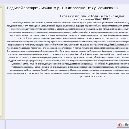
Под моей аватаркой можно. А у ССВ их вообще - как у Брежнева :-D
Если я сказал, что не брал - значит не отдам!
ст. Безречная 96-98 ВПОГ
Вышеопубликованным постом, я, выражая явное уважение к обществу и в целях выказать уважение к религиозным ч
предназначенных для проведения богослужений, других религиозных обрядов и церемоний, без воспрепятствования деяте
богослужений, других религиозных обрядов и церемоний, неорганизованно и в одиночку, без использования своего слу
применения насилия или с угрозой его применения призываю к любви и дружбе, а также возвышению достоинства каждого
расы, национальности, языка, происхождения, отношения к религии, а равно принадлежности к какой-либо социальной 
массовой информации либо информационно-телекоммуникационных сетей, в том числе сети "Интернет". Данное
вышеопубликованному посту и собеседнику. Кроме того, вышеопубликованным постом, я публично и с использованием ср
информационно-телекоммуникационных сетей (включая сеть "Интернет") призываю к осуществлению действий, направлен
Российской Федерации. Кроме того - это моё оценочное суждение. Я против публичного распространения заведомо ложн
РФ, дискредитации использования Вооруженных Сил РФ в целях защиты интересов Российской Федерации и ее граждан, п
призывов к введению мер ограничительного характера в отношении Российской Федерации, граждан РФ или российских юрли
не согласен. Этим постом я не дискредитирую использование Вооруженных Сил Российской Федерации в целях защиты 
поддержания международного мира и безопасности, в том числе публичные не призываю к воспрепятствованию использо
указанных целях, либо на дискредитацию исполнения государственными органами Российской Федерации своих полн
Федерации в указанных целях, а равно на дискредитацию оказания добровольческими формированиями, организациями
возложенных на Вооруженные Силы Российской Федерации. Не распространяю под видом достоверных сообщений заве
представляющих угрозу жизни и безопасности граждан, и (или) о принимаемых мерах по обеспечению безопасности населе
указанных обстоятельств
По