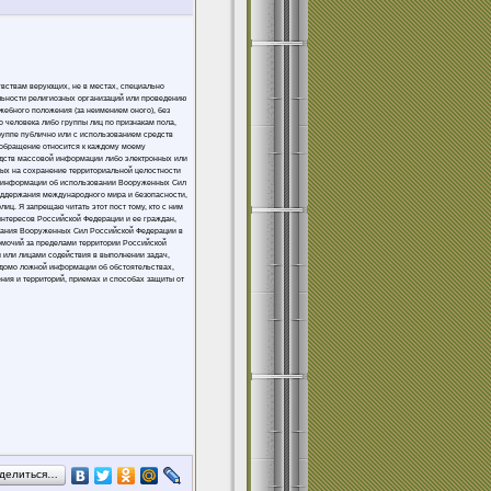
увствам верующих, не в местах, специально
льности религиозных организаций или проведению
жебного положения (за неимением оного), без
 человека либо группы лиц по признакам пола,
группе публично или с использованием средств
 обращение относится к каждому моему
едств массовой информации либо электронных или
ных на сохранение территориальной целостности
ой информации об использовании Вооруженных Сил
оддержания международного мира и безопасности,
ц. Я запрещаю читать этот пост тому, кто с ним
интересов Российской Федерации и ее граждан,
вания Вооруженных Сил Российской Федерации в
омочий за пределами территории Российской
 или лицами содействия в выполнении задач,
домо ложной информации об обстоятельствах,
ния и территорий, приемах и способах защиты от
делиться…