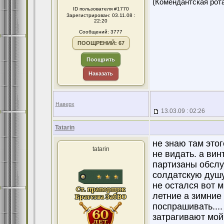
(Комендантская ро
ID пользователя #1770
Зарегистрирован: 03.11.08 :
22:20
Сообщений: 3777
ПООЩРЕНИЙ: 67
Поощрить
Наказать
Наверх
13.03.09 : 02:26
Tatarin
не знаю там этог
tatarin
не видать. а ви
партизаны обслу
солдатскую душу
не остался вот 
летние а зимние
поспрашивать....
затрагивают мой