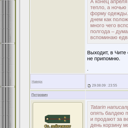
А конец апреля
тепло, а ночью
форму одежды. 
днем как полож
много чего всп
полгода – думал
вспоминаю едва
Выходит, в Чите
не припомню.
.
Наверх
29.08.09 : 23:55
Петрович
Tatarin написал
опять балдею п
и продают за в
день корзину м