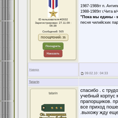
1987-1988гг п. Антип
1988-1989гг г.Чита в
"Пока мы едины -
ID пользователя #2632
песня чилийских па
Зарегистрирован: 27.11.09 :
06:38
Сообщений: 505
ПООЩРЕНИЙ: 35
Поощрить
Наказать
Наверх
09.02.10 : 04:33
Tatarin
спасибо . с труд
tatarin
учебный корпус 
прапорщиков. пр
все приход поше
.выхожу жду еще