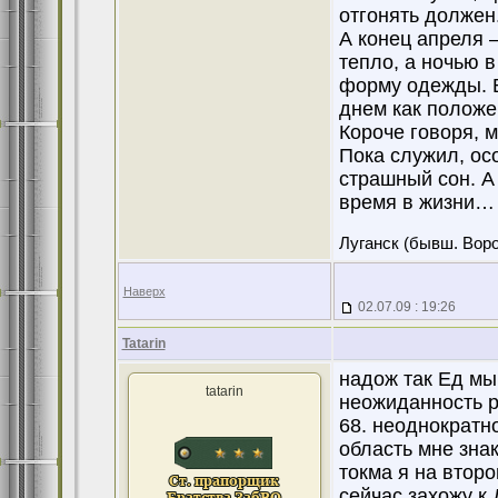
отгонять должен
А конец апреля 
тепло, а ночью 
форму одежды. В
днем как положе
Короче говоря, 
Пока служил, осо
страшный сон. А
время в жизни…
Луганск (бывш. Вор
Наверх
02.07.09 : 19:26
Tatarin
надож так Ед мы
tatarin
неожиданность р
68. неоднократно
область мне знак
токма я на второ
сейчас захожу к 