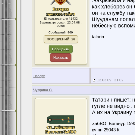
.накрывала и на
как хлеборез он 
он на службу так
Шууданам попал 
ID пользователя #1432
Зарегистрирован: 23.04.08 :
небесную вспом
20:58
Сообщений: 869
tatarin
ПООЩРЕНИЙ: 26
Поощрить
Наказать
Наверх
12.03.09 : 21:02
Чуприна С.
Татарин пишет: н
.
гугле не видно .
А их на Украину 
ЗабВО, Баганур 199
вч пп 29043 К