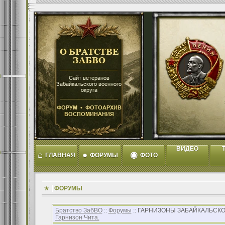
ВИДЕО
T
⌂
●
◉
ГЛАВНАЯ
ФОРУМЫ
ФОТО
ФОРУМЫ
Братство ЗабВО
::
Форумы
:: ГАРНИЗОНЫ ЗАБАЙКАЛЬСКО
Гарнизон Чита.