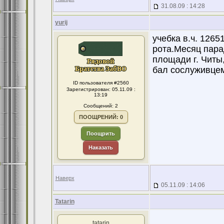
31.08.09 : 14:28
yurij
учебка в.ч. 1265
рота.Месяц пара
площади г. Читы,
бал сослуживце
ID пользователя #2560
Зарегистрирован: 05.11.09 :
13:19
Сообщений: 2
ПООЩРЕНИЙ: 0
Поощрить
Наказать
Наверх
05.11.09 : 14:06
Tatarin
tatarin