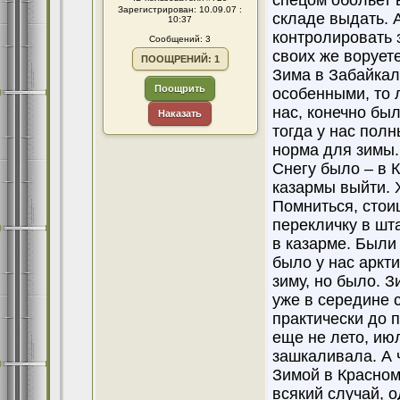
спецом обольет 
Зарегистрирован: 10.09.07 :
складе выдать. А
10:37
контролировать з
Сообщений: 3
своих же воруе
ПООЩРЕНИЙ: 1
Зима в Забайкал
Поощрить
особенными, то л
нас, конечно был
Наказать
тогда у нас полн
норма для зимы. 
Снегу было – в 
казармы выйти. 
Помниться, стои
перекличку в шта
в казарме. Были
было у нас аркти
зиму, но было. З
уже в середине 
практически до п
еще не лето, июл
зашкаливала. А 
Зимой в Красном
всякий случай, о