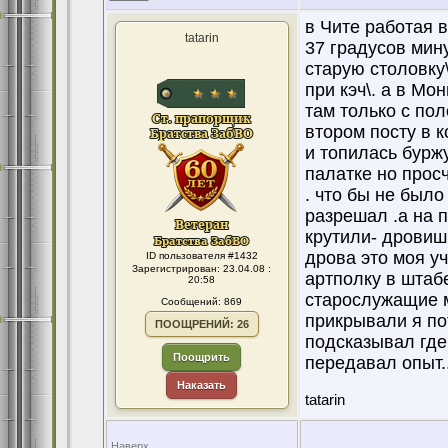
в Чите работая 
tatarin
37 градусов мину
старую столовку
при кэч\. а в Мо
там только с по
втором посту в 
и топилась буржу
палатке но просч
. что бы не было
разрешал .а на п
крутили- дровиш
дрова это моя у
ID пользователя #1432
Зарегистрирован: 23.04.08 :
артполку в штаб
20:58
старослужащие м
Сообщений: 869
прикрывали я по
ПООЩРЕНИЙ: 26
подсказывал где
Поощрить
передавал опыт..
Наказать
tatarin
Наверх