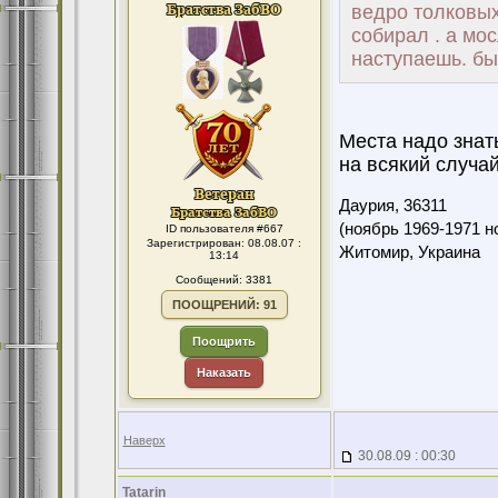
ведро толковых
собирал . а мо
наступаешь. был
Места надо знать
на всякий случай
Даурия,
36311
(ноябрь 1969-1971 н
ID пользователя #667
Зарегистрирован: 08.08.07 :
Житомир, Украина
13:14
Сообщений: 3381
ПООЩРЕНИЙ: 91
Поощрить
Наказать
Наверх
30.08.09 : 00:30
Tatarin