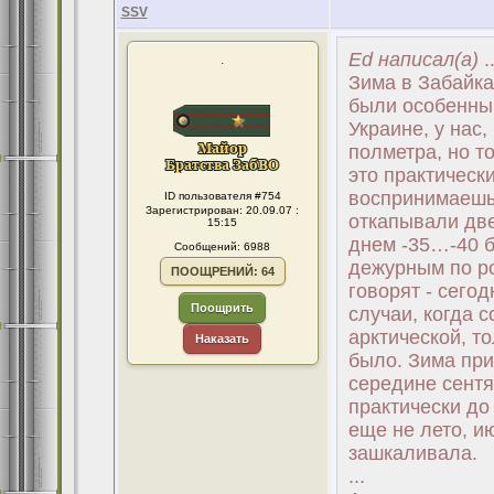
SSV
Ed написал(а)
..
.
Зима в Забайка
были особенным
Украине, у нас,
полметра, но т
это практически
воспринимаешь 
ID пользователя #754
Зарегистрирован: 20.09.07 :
откапывали две
15:15
днем -35…-40 б
Сообщений: 6988
дежурным по ро
ПООЩРЕНИЙ: 64
говорят - сегод
Поощрить
случаи, когда 
арктической, то
Наказать
было. Зима при
середине сентя
практически до 
еще не лето, и
зашкаливала.
...