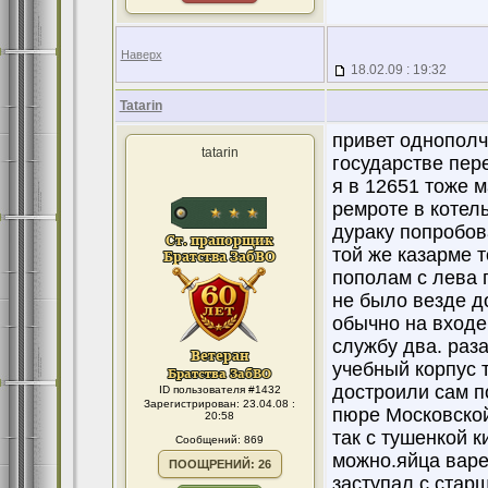
Наверх
18.02.09 : 19:32
Tatarin
привет однополча
tatarin
государстве пер
я в 12651 тоже 
ремроте в котел
дураку попробов
той же казарме 
пополам с лева 
не было везде д
обычно на входе 
службу два. раза
учебный корпус 
достроили сам п
ID пользователя #1432
Зарегистрирован: 23.04.08 :
пюре Московской
20:58
так с тушенкой к
Сообщений: 869
можно.яйца варе
ПООЩРЕНИЙ: 26
заступал с стар