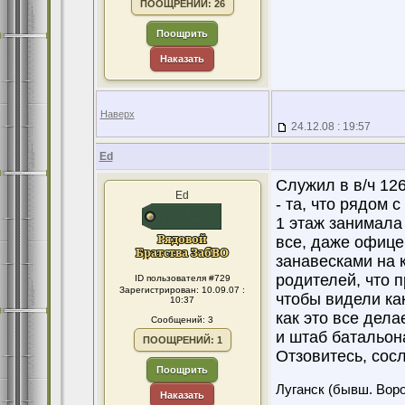
ПООЩРЕНИЙ: 26
Поощрить
Наказать
Наверх
24.12.08 : 19:57
Ed
Служил в в/ч 126
Ed
- та, что рядом 
1 этаж занимала
все, даже офице
занавесками на 
родителей, что п
ID пользователя #729
Зарегистрирован: 10.09.07 :
чтобы видели ка
10:37
как это все делае
Сообщений: 3
и штаб батальона
ПООЩРЕНИЙ: 1
Отзовитесь, сос
Поощрить
Луганск (бывш. Вор
Наказать