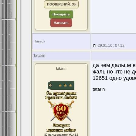
ПООЩРЕНИЙ: 35
Поощрить
Наказать
Наверх
29.01.10 : 07:12
Tatarin
да чем дальше в 
tatarin
жаль но что не д
12651 одно удов
tatarin
ID пользователя #1432