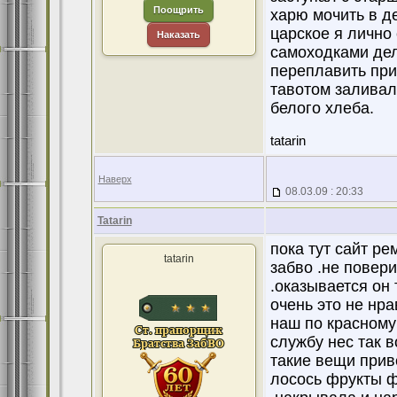
Поощрить
харю мочить в де
царское я лично 
Наказать
самоходками дели
переплавить при
тавотом заливал
белого хлеба.
tatarin
Наверх
08.03.09 : 20:33
Tatarin
пока тут сайт ре
tatarin
забво .не повер
.оказывается он
очень это не нр
наш по красному
службу нес так 
такие вещи прив
лосось фрукты ф