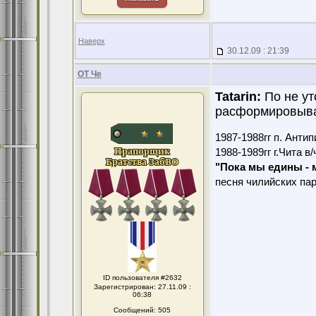
Наверх
30.12.09 : 21:39
ОТ Че
Tatarin:
По не ут
расформировыва
1987-1988гг п. Антип
1988-1989гг г.Чита в
"Пока мы едины -
песня чилийских па
ID пользователя #2632
Зарегистрирован: 27.11.09 :
06:38
Сообщений: 505