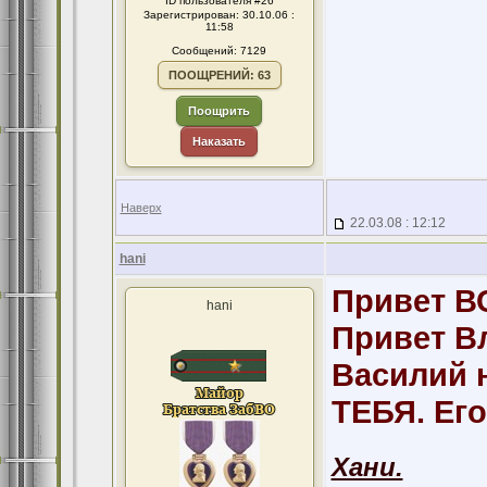
ID пользователя #26
Зарегистрирован: 30.10.06 :
11:58
Сообщений: 7129
ПООЩРЕНИЙ: 63
Поощрить
Наказать
Наверх
22.03.08 : 12:12
hani
Привет В
hani
Привет В
Василий 
ТЕБЯ. Его
Хани.