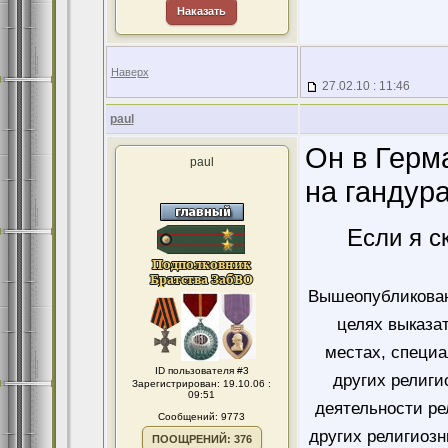
Наказать
Наверх
27.02.10 : 11:46
paul
Он в Герм
paul
на гандур
Если я с
Вышеопубликован
целях выказа
местах, специ
ID пользователя #3
других религи
Зарегистрирован: 19.10.06 :
09:51
деятельности ре
Сообщений: 9773
других религиозн
ПООЩРЕНИЙ: 376