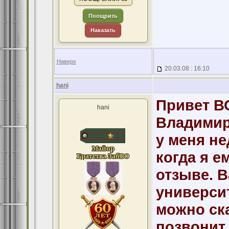
Поощрить
Наказать
Наверх
20.03.08 : 16:10
hani
Привет В
hani
Владимир
у меня не
когда я е
отзыве. В
университ
можно ска
позвонит 