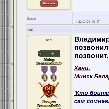
Наказать
Наверх
22.03.08 : 01:37
hani
Владимир
hani
позвонил
позвонит.
Хани.
Минск,Бела
'Кто боитс
сам сомнева