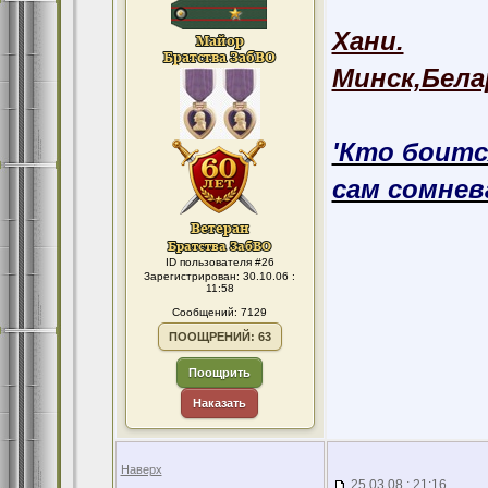
Хани.
Минск,Бела
'Кто боитс
сам сомнева
ID пользователя #26
Зарегистрирован: 30.10.06 :
11:58
Сообщений: 7129
ПООЩРЕНИЙ: 63
Поощрить
Наказать
Наверх
25.03.08 : 21:16