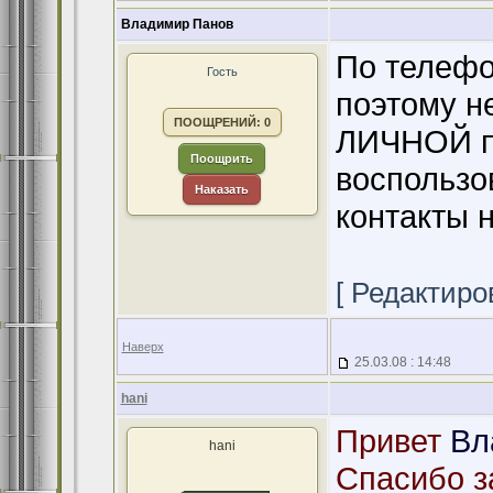
Владимир Панов
По телефо
Гость
поэтому н
ПООЩРЕНИЙ: 0
ЛИЧНОЙ п
Поощрить
воспользо
Наказать
контакты 
[ Редактиров
Наверх
25.03.08 : 14:48
hani
Привет
Вл
hani
Спасибо з