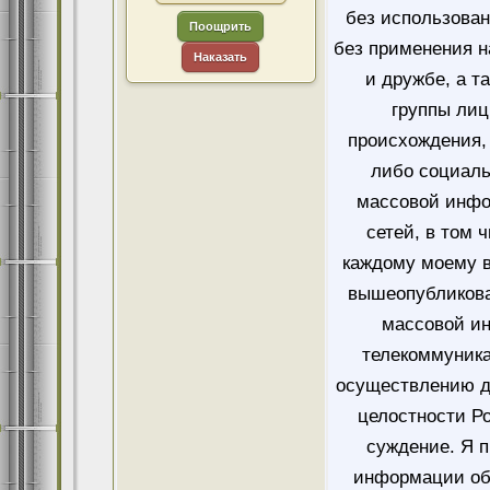
без использован
Поощрить
без применения н
Наказать
и дружбе, а т
группы лиц
происхождения, 
либо социаль
массовой инфо
сетей, в том 
каждому моему в
вышеопубликова
массовой и
телекоммуника
осуществлению д
целостности Ро
суждение. Я 
информации об