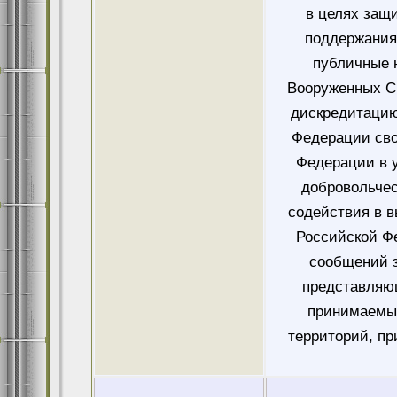
в целях защ
поддержания
публичные 
Вооруженных Си
дискредитацию
Федерации сво
Федерации в у
добровольче
содействия в 
Российской Ф
сообщений 
представляющ
принимаемых
территорий, пр