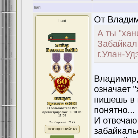
hani
От Владим
hani
А ты "хан
Забайкал
г.Улан-Уд
Владимир,
означает 
пишешь в 
понятно...
ID пользователя #26
Зарегистрирован: 30.10.06 :
11:58
И отвечаю 
Сообщений: 7129
забайкаль
ПООЩРЕНИЙ: 63