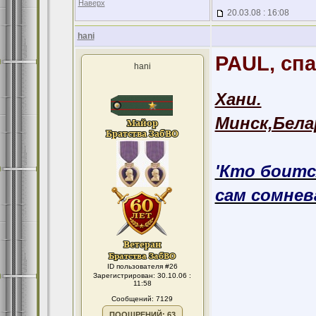
Наверх
20.03.08 : 16:08
hani
PAUL, спа
hani
Хани.
Минск,Бела
'Кто боитс
сам сомнева
ID пользователя #26
Зарегистрирован: 30.10.06 :
11:58
Сообщений: 7129
ПООЩРЕНИЙ: 63