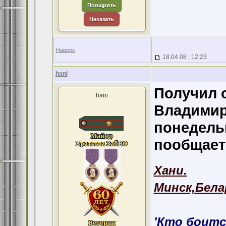
Поощрить
Наказать
Наверх
18.04.08 : 12:23
hani
Получил 
hani
Владимир 
понедель
пообщает
Хани.
Минск,Бела
'Кто боитс