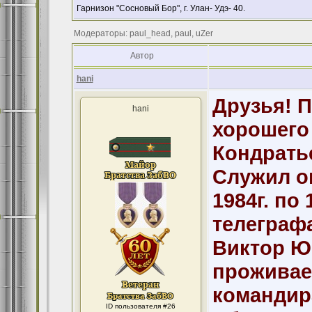
Гарнизон "Сосновый Бор", г. Улан- Удэ- 40.
Модераторы: paul_head, paul, uZer
Автор
hani
Друзья! П
hani
хорошего 
Кондрать
Служил он
1984г. по
телеграфа
Виктор Ю
проживает
командир
ID пользователя #26