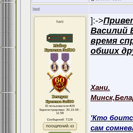
hani
]:->
Приве
hani
Василий 
время сп
обших дру
Хани.
Минск,Бела
ID пользователя #26
Зарегистрирован: 30.10.06 :
11:58
'Кто боитс
Сообщений: 7129
сам сомнева
ПООЩРЕНИЙ: 63