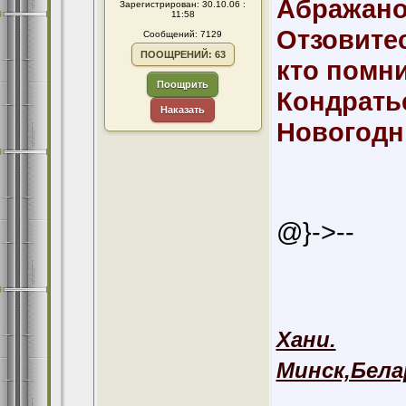
Абражано
Зарегистрирован: 30.10.06 :
11:58
Отзовите
Сообщений: 7129
ПООЩРЕНИЙ: 63
кто помни
Поощрить
Кондрать
Наказать
Новогодн
@}->--
Хани.
Минск,Бела