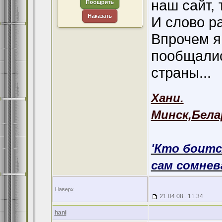
наш сайт,
Поощрить
Наказать
И слово ра
Впрочем я
пообщалис
страны...
Хани.
Минск,Бела
'Кто боитс
сам сомнева
Наверх
21.04.08 : 11:34
hani