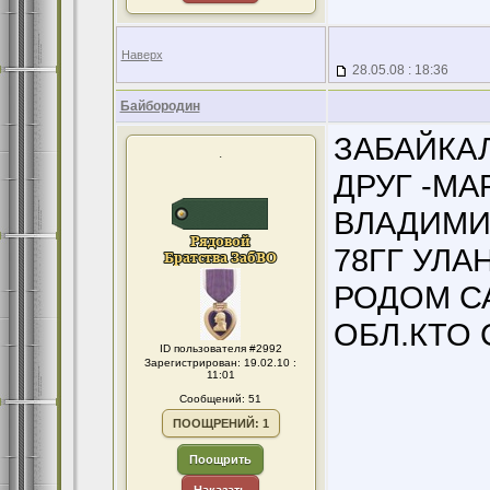
Наверх
28.05.08 : 18:36
Байбородин
ЗАБАЙКА
.
ДРУГ -М
ВЛАДИМИ
78ГГ УЛАН
РОДОМ С
ОБЛ.КТО
ID пользователя #2992
Зарегистрирован: 19.02.10 :
11:01
Сообщений: 51
ПООЩРЕНИЙ: 1
Поощрить