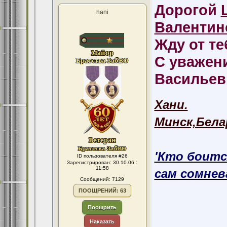
Дорогой
hani
Валентин
Жду от те
С уважен
Васильеви
Хани.
Минск,Бела
'Кто боитс
ID пользователя #26
Зарегистрирован: 30.10.06 :
11:58
сам сомнева
Сообщений: 7129
ПООЩРЕНИЙ: 63
Поощрить
Наказать