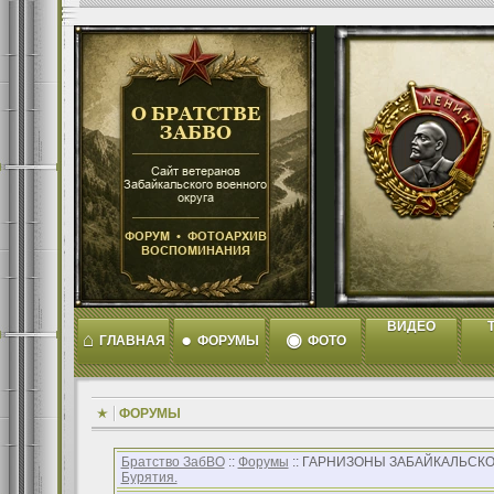
ВИДЕО
T
⌂
●
◉
ГЛАВНАЯ
ФОРУМЫ
ФОТО
ФОРУМЫ
Братство ЗабВО
::
Форумы
:: ГАРНИЗОНЫ ЗАБАЙКАЛЬСКО
Бурятия.