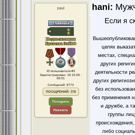
hani:
Мужч
paul
Если я с
Вышеопубликован
целях выказа
местах, специ
других религи
ID пользователя #3
деятельности ре
Зарегистрирован: 19.10.06 :
09:51
других религиозн
Сообщений: 9773
без использован
ПООЩРЕНИЙ: 376
без применения н
Поощрить
и дружбе, а т
Наказать
группы лиц
происхождения, 
либо социаль