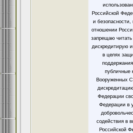
использован
Российской Феде
и безопасности,
отношении Росси
запрещаю читать 
дискредитирую и
в целях защ
поддержания
публичные 
Вооруженных Си
дискредитацию
Федерации сво
Федерации в у
добровольче
содействия в 
Российской Ф