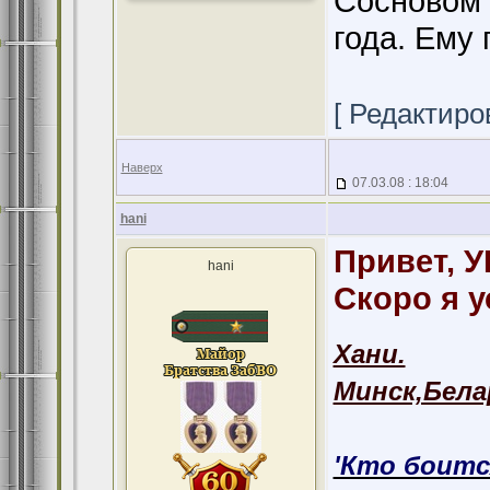
Сосновом 
года. Ему 
[ Редактиров
Наверх
07.03.08 : 18:04
hani
Привет, 
hani
Скоро я 
Хани.
Минск,Бела
'Кто боитс