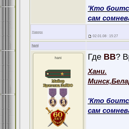
'Кто боитс
сам сомнева
Наверх
02.01.08 : 15:27
hani
Где
ВВ
? В
hani
Хани.
Минск,Бела
'Кто боитс
сам сомнева