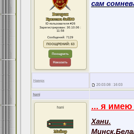
сам сомнева
ID пользователя #26
Зарегистрирован: 30.10.06 :
11:58
Сообщений: 7129
ПООЩРЕНИЙ: 63
Поощрить
Наказать
Наверх
20.03.08 : 16:03
hani
... я име
hani
Хани.
Минск,Бела