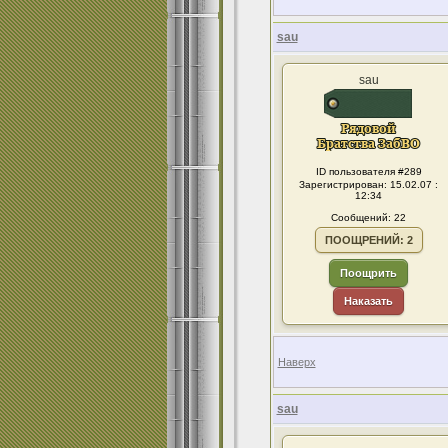
sau
sau
ID пользователя #289
Зарегистрирован: 15.02.07 :
12:34
Сообщений: 22
ПООЩРЕНИЙ: 2
Поощрить
Наказать
Наверх
sau