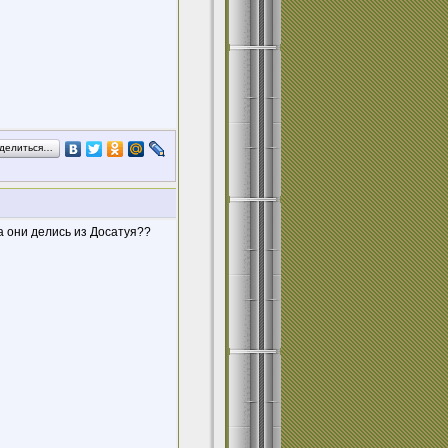
делиться…
да они делись из Досатуя??