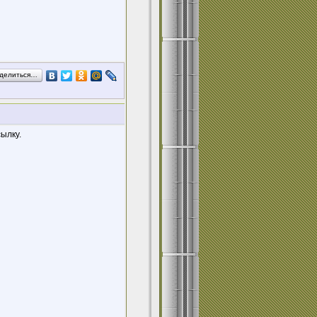
делиться…
ылку.