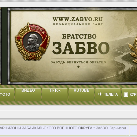
ВИДЕО
TikTok
RUTUBE
✈
▣
ФОТО
ТЕЛЕГА
КУР
 ГАРНИЗОНЫ ЗАБАЙКАЛЬСКОГО ВОЕННОГО ОКРУГА ::
ЗабВО. Гарнизон