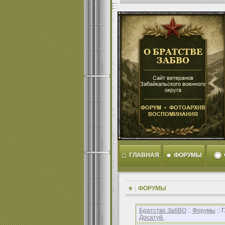
⌂
●
◉
ГЛАВНАЯ
ФОРУМЫ
ФОРУМЫ
Братство ЗабВО
::
Форумы
::
Досатуй.