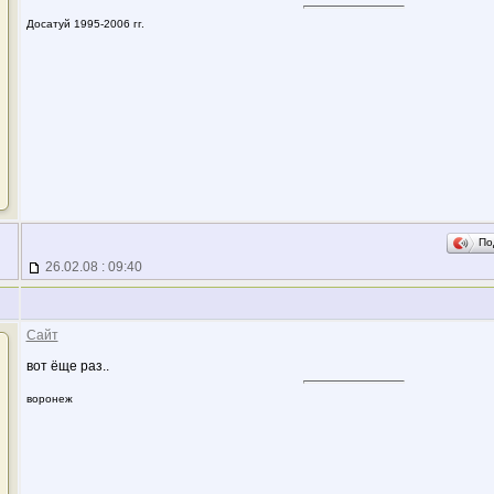
Досатуй 1995-2006 гг.
По
26.02.08 : 09:40
Сайт
вот ёще раз..
воронеж