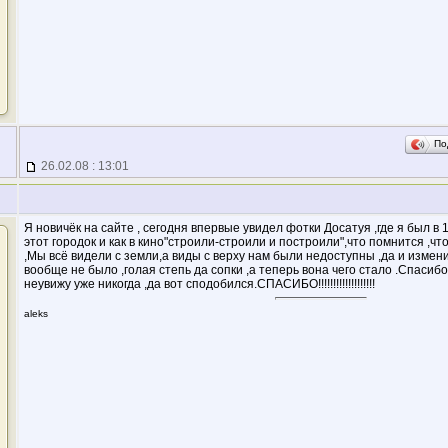
По
26.02.08 : 13:01
Я новичёк на сайте , сегодня впервые увидел фотки Досатуя ,где я был в 
этот городок и как в кино"строили-строили и построили",что помнится ,что
,Мы всё видели с земли,а виды с верху нам были недоступны ,да и измен
вообще не было ,голая степь да сопки ,а теперь вона чего стало .Спасибо
неувижу уже никогда ,да вот сподобился.СПАСИБО!!!!!!!!!!!!!!!!!!!
aleks