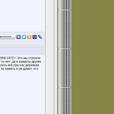
делиться…
1969-1970 г .Это мы строили
-то нет ,да и ракурсы другие
илось всё,при нас деревьев
 за память я уж думал ,что