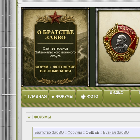
ВИДЕО
T
⌂
●
◉
ГЛАВНАЯ
ФОРУМЫ
ФОТО
ФОРУМЫ
Братство ЗабВО
::
Форумы
:: ОБЩЕЕ ::
Бузная ЗабВО