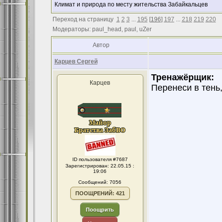
Климат и природа по месту жительства Забайкальцев
Переход на страницу
1
2
3
...
195
[
196
]
197
...
218
219
220
Модераторы: paul_head, paul, uZer
Автор
Карцев Сергей
Тренажёрщик:
Карцев
Перенеси в тень,
ID пользователя #7687
Зарегистрирован: 22.05.15 :
19:06
Сообщений: 7056
ПООЩРЕНИЙ: 421
Поощрить