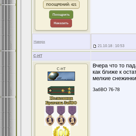
ПООЩРЕНИЙ: 421
Поощрить
Наказать
Наверх
21.10.18 : 10:53
С-НТ
Вчера что то пад
С-НТ
как ближе к оста
мелкие снежинки.
ЗабВО 76-78