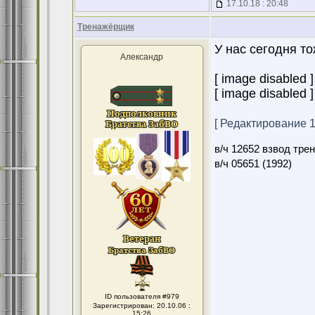
17.10.18 : 20:48
Тренажёрщик
У нас сегодня то
Александр
[ image disabled ]
[ image disabled ]
[ Редактирование 18
в/ч 12652 взвод тре
в/ч 05651 (1992)
ID пользователя #979
Зарегистрирован: 20.10.06 :
15:26