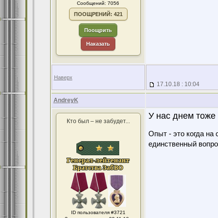
Сообщений: 7056
ПООЩРЕНИЙ: 421
Поощрить
Наказать
Наверх
17.10.18 : 10:04
AndreyK
У нас днем тоже 
Кто был – не забудет...
Опыт - это когда на
единственный вопро
ID пользователя #3721